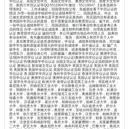
学位认证、英国文凭学历、美国文凭学历、澳洲文凭学历、加拿大文凭学
历、新西兰学历认证等QQ:551190476 微信：55119047 【业务选择办
理准则】 一、工作未确定，回国需先给父母、亲戚朋友看下学历认证的
情况 办理一份就读学校的毕业证成绩单即可 二、回国进私企、外企、自
己做生意的情况 这些单位是不查询毕业证真伪的，而且国内没有渠道去
查询国外学历认证的真假，也不需要提供真实教育部认证。鉴于此，办理
一份毕业证成绩单即可 三、回国进国企、银行等事业性单位或者考公务
员的情况 办理一份毕业证成绩单，递交材料到教育部，办理真实教育部
认证 教育部学历认证 诚招代理：本公司诚聘当地合作代理人员，如果你
有业余时间，有兴趣就请联系我们。 敬告：面对网上有些不良个人中
介，真实教育部认证故意虚假报价，毕业证、成绩单却报价很高，挖坑骗
留学学生做和原版差异很大的毕业证和成绩单，却不做认证，欺 骗广大
留学生，请多留心！办理时请电话联系，或者视频看下对方的办公环境，
办理实力，选择实体公司，以防被骗！澳洲留学生学历认证 澳洲学历认
证/国外学历学位 认证 国境外学历学位认证/澳洲学历学位认证 国外学历
学位认证书/澳洲留学学位认证 法国文凭认证 澳洲学位认证流程国外文凭
认证 澳洲认证 新加坡文凭认 证 美国高中 美国文凭认证 美国大学 美国文
凭 美国查询 美国毕业证认证 美国学历认证流程 美国文凭认证 纽约学历
学位认证 美 国留学学历认证 海外学历学位认证 香港学历学位认证 国内
学历学位认证 澳洲学位认证 澳洲毕业证认证 美国认证 留学生学历学位认
证 留学生毕业证认证 欧洲大学 使馆认证慕尼黑工业大学，哥廷根大学，
慕尼黑大学，开姆尼茨工业大学，卡尔斯鲁厄大学，达姆斯塔特工业大
学，明斯特大学，弗赖堡大学，多特蒙德工业大学，马堡 大学，杜塞尔
多夫大学，波鸿鲁尔大学，布伦瑞克工业大学，奥格斯堡大学，杜伊斯堡
埃森大学，凯撒斯劳滕工业大学，法兰克福大学，亚琛工业大学，斯图加
特大学， 汉诺威大学，基尔大学，柏林自由大学，柏林工业大学，吉森
大学，纽伦堡大学，莱比锡大学，美因茨大学，乌尔兹堡大学，萨尔大
学，科隆大学，不来梅大学，奥登堡 大学，安哈尔特应用技术大学，波
恩大学，勃兰登堡工业大学，德累斯顿工业大学，汉堡大学，柏林洪堡大
学，卡塞尔大学，克劳斯塔尔工业大学，罗斯托克大学，耶拿 应用技术
大学，汉堡音乐和戏剧学院，鲁昂大学，克莱蒙费朗一大，克莱蒙费朗第
二大学，萨瓦大学，佩皮尼昂大学，南布列塔尼大学，巴黎大学，第戎大