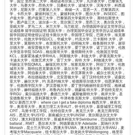
学，国立 里昂第二大学，格勒诺布尔第三大学，凡尔赛大学，巴黎第九
大学，马赛大学，昂热大学，贝桑松大学，波城大学，滨海大学，科西嘉
大学，尼斯大学，巴黎第八大学， 南锡一大，雷恩一大，巴黎第四大
学，卡昂大学，蒙彼利埃三大，蒙彼利埃大学，图尔大学，INSEEC，图
卢兹大学，图卢兹第三大学，巴黎第四大学索邦大学， 斯特拉斯堡大
学，图卢兹三大，波尔多一大，里尔第三大学，里昂三大，奥尔良大学，
亚眠大学，罗马二大，米兰大学，马兰欧尼，办理德国毕业证文凭学历认
证成绩单 留学回国证明 英国大学： 办理英国毕业证文凭学历认证成绩单
留学回国证明使馆认证纽卡斯尔大学，帝国理工学院，巴斯大学，埃克塞
特大学，伦敦大学学院UCL，华威大学，约克大学，兰卡斯特 大学，萨
里大学，莱斯特大学，布里斯托大学，伯明翰大学，格鲁斯特大学，谢菲
尔德大学，南安普顿大学，拉夫堡大学，爱丁堡大学，诺丁汉大学，伦敦
大学亚非学院 SOAS，格拉斯哥大学，曼彻斯特大学，伦敦国王学院
KCL，皇家霍洛威大学RHUL，阿斯顿大学，利兹大学，萨塞克斯大学，
卡迪夫大学，伦敦艺术大学，雷丁大学，肯特 大学，利物浦大学，伦敦
玛丽女王学院QMUL，赫瑞瓦特大学，埃塞克斯大学，阿伯丁大学，伦敦
城市大学，斯特拉思克莱德大学，基尔大学，考文垂大学，斯旺西大学，
邓迪大学，阿伯泰大学，切斯特大学，朴茨茅斯大学，威尔士班戈大学，
林肯大学，布拉德福德大学，北安普顿大学，诺丁汉特伦特大学，诺森比
亚大学，赫尔大学，约 克圣约翰大学，哈德斯菲尔德大学，伯恩茅斯大
学，伦敦商学院大学，罗汉普顿大学，爱丁堡玛格丽特皇后学院，格林威
治大学，赫特福德大学，布鲁内尔大学，德蒙福 特大学，罗伯特戈登大
学RGU，索尔福德大学，桑德兰大学，威斯敏斯特大学，南岸大学，圣
安德鲁斯大学，普利茅斯大学，牛津布鲁克斯大学，伯明翰城市大学
BCU 新西兰大学： where can I get a fake diploma 梅西大学，林肯大
学，奥塔哥大学，奥克兰理工大学AUT，怀卡托大学，基督城理工学院
CPIT，马努卡理工学院，坎特伯雷大学，奥克兰大学，奥克兰商学院
AIS，悉尼大 学USYD，新南威尔士大学UNSW，查尔斯达尔文大学
CDU，澳大利亚联邦大学，斯威本科技大学Swinburne，巴拉瑞特大学
ballarat，RMIT，墨尔本大学，阿德莱德大学 Adelaide，莫纳什大学
Monash，昆士兰大学UQ，西澳大学UWA，澳大利亚国立大学ANU，麦
考瑞大学Macquarie，纽卡斯尔大学，卧龙岗大学Wollongong，格里菲