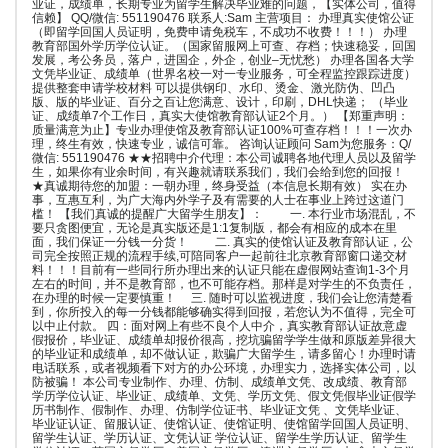
业证，成绩单，长期专业为留学生解决毕业难的问题，【实体公司，值得
信赖】 QQ/微信: 551190476 联系人:Sam 主营项目： 办理真实使馆公证
（即留学回国人员证明，免费申请免税车，不成功不收费！！！） 办理
教育部国外学历学位认证。（国家留服网上可查、存档；快速稳妥，回国
发展，考公务员，落户，进国企，外企，创业–无忧愁） 办理各国各大学
文凭毕业证、成绩单（世界名校一对一专业服务，可全程监控跟踪进度）
提供整套申请学校材料 可以提供钢印、水印、烫金、激光防伪、凹凸
版、版的毕业证、百分之百让您满意、设计，印刷，DHL快递； （毕业
证、成绩单7个工作日，真实大使馆教育部认证2个月。） 【郑重声明：
质量满意为止】专业办理使馆及教育部认证100%可查存档！！！一次办
理，终生有效，快速专业，诚信可靠。 咨询认证顾问 Sam为您服务：Q/
微信: 551190476 ★★招聘中介代理：本公司诚聘各地代理人员以及留学
生，如果你有业余时间，有兴趣就请联系我们，我们会给到您的回报！
★真诚期待您的加盟：一朝办理，终身受益（本信息长期有效） 实在办
事，互惠互利，为广大海内外学子及有需要的人士在事业上跨过这道门
槛！ 【我们真诚的提醒广大留学生朋友】： 一. 本行业市场混乱，不
要只贪图便宜，无论是真实版还是1:1复制版，都会有相应的成本在里
面，我们保证一分钱一分货！ 二. 真实的使馆认证及教育部认证，公
司完全按照正规的流程手续,可陪同客户一起前往北京教育部窗口递交材
料！！！目前有一些同行所办理出来的认证只能在虚假网站查询1-3个月
左右的时间，并不是教育部，也不可能存档。那样是对学生的不负责任，
在办理的时候一定要慎重！ 三. 随时可以监视进度，我们会让您清楚看
到，你所投入的每一分钱都能够确实得到回报，若您认为不值得，完全可
以中止付款。 四：面对网上有些不良个人中介，真实教育部认证故意虚
假报价，毕业证、成绩单却报价很高，挖坑骗留学学生做和原版差异很大
的毕业证和成绩单，却不做认证，欺骗广大留学生，请多留心！办理时请
电话联系，或者视频看下对方的办公环境，办理实力，选择实体公司，以
防被骗！ 本公司专业制作、办理、仿制、成绩单文凭、改成绩、教育部
学历学位认证、毕业证、成绩单、文凭、学历文凭、假文凭假毕业证假学
历书制作、假制作、办理、仿制学位证书、毕业证文凭 、文凭毕业证、
毕业证认证、留服认证、使馆认证、使馆证明、使馆留学回国人员证明、
留学生认证、学历认证、文凭认证 学位认证、留学生学历认证、留学生