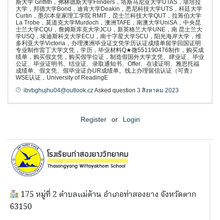
斯大学 Griffith，弗林德斯大学Flinders，塔斯马尼亚大学UTAS，堪培拉
大学，邦德大学Bond，迪肯大学Deakin，悉尼科技大学UTS，科廷大学
Curtin，墨尔本皇家理工学院 RMIT，昆士兰科技大学QUT，拉筹伯大学
La Trobe，莫道克大学Murdoch，澳洲TAFE，南澳大学UniSA，中央昆
士兰大学CQU，詹姆斯库克大学JCU，新英格兰大学UNE，南 昆士兰大
学USQ，埃迪斯科文大学ECU，南十字星大学SCU，阳光海岸大学，维
多利亚大学Victoria，办理澳洲毕业证文凭学历认证成绩单留学回国证明
专业制作雷丁大学文凭，学历，毕业材料Q★微551190476制作，购买成
绩单，购买假文凭，购买假学位证，制造假国外大学文凭、肆业证、毕业
公证、毕业证明书、结业证、录取通知书、Offer、在读证明、雅思托福
成绩单、假文凭、假毕业证办UR成绩单。线上办理留信认证（可查）
WSE认证，University of ReadingE
ibvbghujhu04@outlook.cz
Asked question
3 สิงหาคม 2023
Register
or
Login
175 หมู่ที่ 2 ตำบลแม่ต้าน อำเภอท่าสองยาง จังหวัดตาก
63150