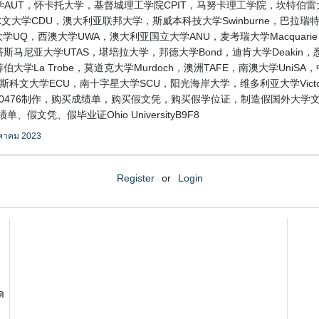
AUT，怀卡托大学，基督城理工学院CPIT，马努卡理工学院，坎特伯雷
大学CDU，澳大利亚联邦大学，斯威本科技大学Swinburne，巴拉瑞特大学
士兰大学UQ，西澳大学UWA，澳大利亚国立大学ANU，麦考瑞大学Macquari
ers，塔斯马尼亚大学UTAS，堪培拉大学，邦德大学Bond，迪肯大学Deaki
伯大学La Trobe，莫道克大学Murdoch，澳洲TAFE，南澳大学Uni
迪斯科文大学ECU，南十字星大学SCU，阳光海岸大学，维多利亚大学Vic
190476制作，购买成绩单，购买假文凭，购买假学位证，制造假国外大
假文凭、假毕业证Ohio UniversityB9F8
งหาคม 2023
Register
or
Login
ด