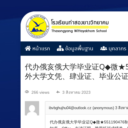
หน้าแรก
ข้อมูลพื้นฐาน
บุคลากร
代办俄亥俄大学毕业证Q◆微★5
外大学文凭、肆业证、毕业公
266 views
3 สิงหาคม 2023
ibvbghujhu04@outlook.cz (anonymous)
3 สิงห
代办俄亥俄大学毕业证Q◆微★551190