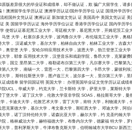
和原版差异很大的毕业证和成绩单，却不做认证，欺 骗广大留学生，请多
！澳洲留学生学历认证 澳洲学历认证/国外学历学位 认证 国境外学历学位
流程国外文凭认证 澳洲认证 新加坡文凭认 证 美国高中 美国文凭认证 美
证 美 国留学学历认证 海外学历学位认证 香港学历学位认证 国内学历学位
大学 使馆认证慕尼黑工业大学，哥廷根大学，慕尼黑大学，开姆尼茨工业
，马堡 大学，杜塞尔多夫大学，波鸿鲁尔大学，布伦瑞克工业大学，奥格
特大学， 汉诺威大学，基尔大学，柏林自由大学，柏林工业大学，吉森大
学，奥登堡 大学，安哈尔特应用技术大学，波恩大学，勃兰登堡工业大学
克大学，耶拿 应用技术大学，汉堡音乐和戏剧学院，鲁昂大学，克莱蒙费
大学，国立 里昂第二大学，格勒诺布尔第三大学，凡尔赛大学，巴黎第九
第八大学， 南锡一大，雷恩一大，巴黎第四大学，卡昂大学，蒙彼利埃三
邦大学， 斯特拉斯堡大学，图卢兹三大，波尔多一大，里尔第三大学，里
证成绩单 留学回国证明 英国大学： 办理英国毕业证文凭学历认证成绩
院UCL，华威大学，约克大学，兰卡斯特 大学，萨里大学，莱斯特大
丁堡大学，诺丁汉大学，伦敦大学亚非学院 SOAS，格拉斯哥大学，曼
大学，卡迪夫大学，伦敦艺术大学，雷丁大学，肯特 大学，利物浦大学，
拉思克莱德大学，基尔大学，考文垂大学，斯旺西大学， 邓迪大学，阿伯
顿大学，诺丁汉特伦特大学，诺森比亚大学，赫尔大学，约 克圣约翰大学
学院，格林威治大学，赫特福德大学，布鲁内尔大学，德蒙福 特大学，罗
利茅斯大学，牛津布鲁克斯大学，伯明翰城市大学BCU 新西兰大学： where ca