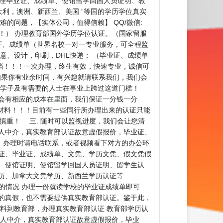
为留学生办理毕业证、成绩单、使馆留学回国人员证明、教
大利，澳洲、新西兰、美国 ”等国的学历学位真实
难的问题，【实体公司，值得信赖】 QQ/微信:
！！！） 办理教育部国外学历学位认证。（国家留服
证、成绩单（世界名校一对一专业服务，可全程监
意、设计，印刷，DHL快递； （毕业证、成绩单
存档！！！一次办理，终生有效，快速专业，诚信可
生，如果你有业余时间，有兴趣就请联系我们，我们会
外学子及有需要的人士在事业上跨过这道门槛！
都会有相应的成本在里面，我们保证一分钱一分
材料！！！目前有一些同行所办理出来的认证只能
慎重！ 三. 随时可以监视进度，我们会让您清
人中介，真实教育部认证故意虚假报价，毕业证、
！办理时请电话联系，或者视频看下对方的办公环
证、毕业证、成绩单、文凭、学历文凭、假文凭假
、使馆证明、使馆留学回国人员证明、留学生认
历、加拿大文凭学历、新西兰学历认证等
历认证的情况 办理一份就读学校的毕业证成绩单即可
的真假，也不需要提供真实教育部认证。鉴于此，
料到教育部，办理真实教育部认证 教育部学历认
个人中介，真实教育部认证故意虚假报价，毕业