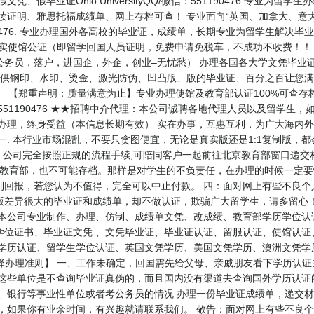
凭、假毕业证Ohio UniversityQQ/微信：551190476.专业
在读证明、雅思托福成绩单、网上存档可查！ 专业面向“英国、加拿大、意
0476. 专业办理国外各高校的毕业证，成绩单，长期专业为留学生解决毕业
目： 办理真实使馆公证（即留学回国人员证明，免费申请免税车，不成功不收费
公务员，落户，进国企，外企，创业–无忧愁） 办理各国各大学文凭毕业
提供钢印、水印、烫金、激光防伪、凹凸版、版的毕业证、百分之百让您满
） 【郑重声明：质量满意为止】专业办理使馆及教育部认证100%可查
: 551190476 ★★招聘中介代理：本公司诚聘各地代理人员以及留学
朝办理，终身受益（本信息长期有效） 实在办事，互惠互利，为广大海内
 本行业市场混乱，不要只贪图便宜，无论是真实版还是1:1复制版，
，公司完全按照正规的流程手续,可陪同客户一起前往北京教育部窗口递交
是教育部，也不可能存档。那样是对学生的不负责任，在办理的时候一定要
到回报，若您认为不值得，完全可以中止付款。 四：面对网上有些不良个
版差异很大的毕业证和成绩单，却不做认证，欺骗广大留学生，请多留心
 本公司专业制作、办理、仿制、成绩单文凭、改成绩、教育部学历学位认
学位证书、毕业证文凭 、文凭毕业证、毕业证认证、留服认证、使馆认证
生学历认证、留学生学位认证、英国文凭学历、美国文凭学历、澳洲文凭学
47 【业务选择办理准则】 一、工作未确定，回国需先给父母、亲戚朋友看下学
 这些单位是不查询毕业证真伪的，而且国内没有渠道去查询国外学历认证
、银行等事业性单位或者考公务员的情况 办理一份毕业证成绩单，递交材
员，如果你有业余时间，有兴趣就请联系我们。 敬告：面对网上有些不良