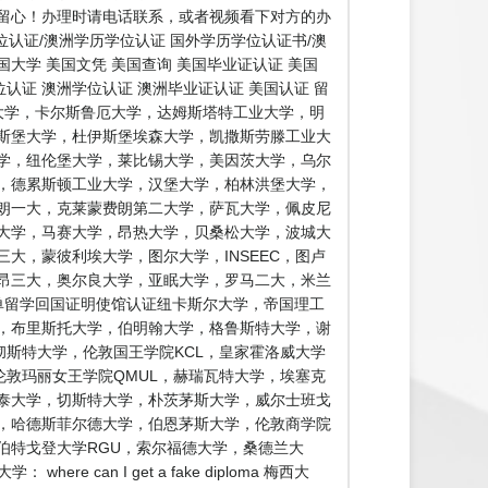
留心！办理时请电话联系，或者视频看下对方的办
认证/澳洲学历学位认证 国外学历学位认证书/澳
国大学 美国文凭 美国查询 美国毕业证认证 美国
认证 澳洲学位认证 澳洲毕业证认证 美国认证 留
大学，卡尔斯鲁厄大学，达姆斯塔特工业大学，明
斯堡大学，杜伊斯堡埃森大学，凯撒斯劳滕工业大
学，纽伦堡大学，莱比锡大学，美因茨大学，乌尔
，德累斯顿工业大学，汉堡大学，柏林洪堡大学，
朗一大，克莱蒙费朗第二大学，萨瓦大学，佩皮尼
大学，马赛大学，昂热大学，贝桑松大学，波城大
大，蒙彼利埃大学，图尔大学，INSEEC，图卢
昂三大，奥尔良大学，亚眠大学，罗马二大，米兰
单留学回国证明使馆认证纽卡斯尔大学，帝国理工
学，布里斯托大学，伯明翰大学，格鲁斯特大学，谢
彻斯特大学，伦敦国王学院KCL，皇家霍洛威大学
伦敦玛丽女王学院QMUL，赫瑞瓦特大学，埃塞克
泰大学，切斯特大学，朴茨茅斯大学，威尔士班戈
，哈德斯菲尔德大学，伯恩茅斯大学，伦敦商学院
伯特戈登大学RGU，索尔福德大学，桑德兰大
n I get a fake diploma 梅西大