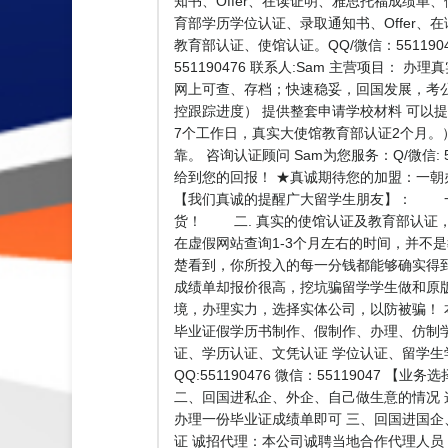
知书、Offer、在读证明、雅思托福成绩单、假文
育部学历学位认证、录取通知书、Offer、
教育部认证、使馆认证。QQ/微信：55119
551190476 联系人:Sam 主营项
网上可查、存档；快速稳妥，回国发展，考
控跟踪进度） 提供整套申请学校材料 可以
7个工作日，真实大使馆教育部认证2个月。
靠。 咨询认证顾问 Sam为您服务：Q/微信
给到您的回报！ ★真诚期待您的加盟：一
【我们真诚的提醒广大留学生朋友】： 一.
货！ 二. 真实的使馆认证及教育部认证
在虚假网站查询1-3个月左右的时间，并不
楚看到，你所投入的每一分钱都能够确实得
成绩单却报价很高，挖坑骗留学学生做和原
境，办理实力，选择实体公司，以防被骗！
毕业证假学历书制作、假制作、办理、仿制
证、学历认证、文凭认证 学位认证、留学
QQ:551190476 微信：551190
二、回国进私企、外企、自己做生意的情况
办理一份毕业证成绩单即可 三、回国进国企
证 诚招代理：本公司诚聘当地合作代理人