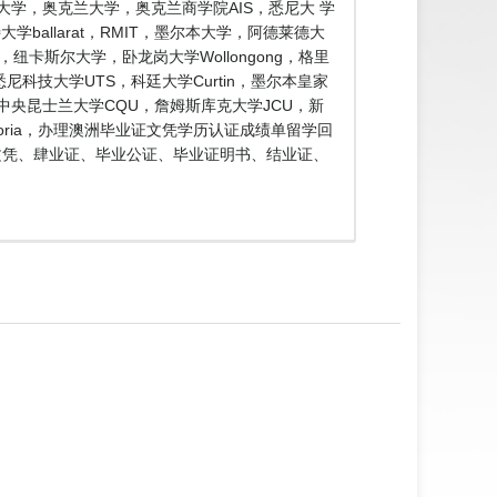
大学，奥克兰大学，奥克兰商学院AIS，悉尼大 学
ballarat，RMIT，墨尔本大学，阿德莱德大
e，纽卡斯尔大学，卧龙岗大学Wollongong，格里
n，悉尼科技大学UTS，科廷大学Curtin，墨尔本皇家
SA，中央昆士兰大学CQU，詹姆斯库克大学JCU，新
toria，办理澳洲毕业证文凭学历认证成绩单留学回
学文凭、肆业证、毕业公证、毕业证明书、结业证、