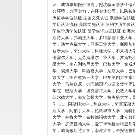
证、成绩单却报价很高，挖坑骗留学学生做
公环境，办理实力，选择实体公司，以防被骗
洲留学学位认证 法国文凭认证 澳洲学位认证
学历认证流程 美国文凭认证 纽约学历学位认
学生学历学位认证 留学生毕业证认证 欧洲
斯特大学，弗赖堡大学，多特蒙德工业大学
学，法兰克福大学，亚琛工业大学，斯图加
兹堡大学，萨尔大学，科隆大学，不来梅大
卡塞尔大学，克劳斯塔尔工业大学，罗斯托
昂大学，南布列塔尼大学，巴黎大学，第戎
学，滨海大学，科西嘉大学，尼斯大学，巴黎
兹大学，图卢兹第三大学，巴黎第四大学索
大学，马兰欧尼，办理德国毕业证文凭学历认
学院，巴斯大学，埃克塞特大学，伦敦大学学
菲尔德大学，南安普顿大学，拉夫堡大学，爱
RHUL，阿斯顿大学，利兹大学，萨塞克斯
斯大学，阿伯丁大学，伦敦城市大学，斯特
大学，林肯大学，布拉德福德大学，北安普
大学，罗汉普顿大学，爱丁堡玛格丽特皇后
学，威斯敏斯特大学，南岸大学，圣安德鲁斯大学，普