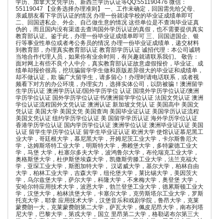
学历、加拿大文凭学历、新西兰学历认证等QQ:551190476 微信：
55119047 【业务选择办理准则】 一、工作未确定，回国需先给父母、
亲戚朋友看下学历认证的情况 办理一份就读学校的毕业证成绩单即可
二、回国进私企、外企、自己做生意的情况 这些单位是不查询毕业证真
伪的，而且国内没有渠道去查询国外学历认证的真假，也不需要提供真实
教育部认证。鉴于此，办理一份毕业证成绩单即可 三、回国进国企、银
行等事业性单位或者考公务员的情况 办理一份毕业证成绩单，递交材料
到教育部，办理真实教育部认证 教育部学历认证 诚招代理：本公司诚聘
当地合作代理人员，如果你有业余时间，有兴趣就请联系我们。 敬告：
面对网上有些不良个人中介，真实教育部认证故意虚假报价，毕业证、成
绩单却报价很高，挖坑骗留学学生做和原版差异很大的毕业证和成绩单，
却不做认证，欺 骗广大留学生，请多留心！办理时请电话联系，或者视
频看下对方的办公环境，办理实力，选择实体公司，以防被骗！澳洲留学
生学历认证 澳洲学历认证/国外学历学位 认证 国境外学历学位认证/澳洲
学历学位认证 国外学历学位认证书/澳洲留学学位认证 法国文凭认证 澳洲
学位认证流程国外文凭认证 澳洲认证 新加坡文凭认 证 美国高中 美国文
凭认证 美国大学 美国文凭 美国查询 美国毕业证认证 美国学历认证流程
美国文凭认证 纽约学历学位认证 美 国留学学历认证 海外学历学位认证
香港学历学位认证 国内学历学位认证 澳洲学位认证 澳洲毕业证认证 美国
认证 留学生学历学位认证 留学生毕业证认证 欧洲大学 使馆认证慕尼黑工
业大学，哥廷根大学，慕尼黑大学，开姆尼茨工业大学，卡尔斯鲁厄大
学，达姆斯塔特工业大学，明斯特大学，弗赖堡大学，多特蒙德工业大
学，马堡 大学，杜塞尔多夫大学，波鸿鲁尔大学，布伦瑞克工业大学，
奥格斯堡大学，杜伊斯堡埃森大学，凯撒斯劳滕工业大学，法兰克福大
学，亚琛工业大学，斯图加特大学， 汉诺威大学，基尔大学，柏林自由
大学，柏林工业大学，吉森大学，纽伦堡大学，莱比锡大学，美因茨大
学，乌尔兹堡大学，萨尔大学，科隆大学，不来梅大学，奥登堡 大学，
安哈尔特应用技术大学，波恩大学，勃兰登堡工业大学，德累斯顿工业大
学，汉堡大学，柏林洪堡大学，卡塞尔大学，克劳斯塔尔工业大学，罗斯
托克大学，耶拿 应用技术大学，汉堡音乐和戏剧学院，鲁昂大学，克莱
蒙费朗一大，克莱蒙费朗第二大学，萨瓦大学，佩皮尼昂大学，南布列塔
尼大学，巴黎大学，第戎大学，国立 里昂第二大学，格勒诺布尔第三大