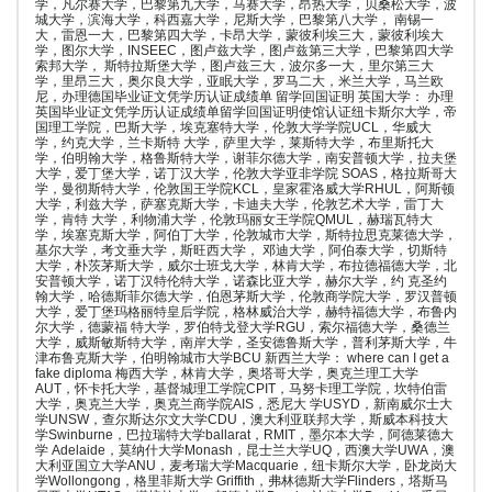
学，凡尔赛大学，巴黎第九大学，马赛大学，昂热大学，贝桑松大学，波
城大学，滨海大学，科西嘉大学，尼斯大学，巴黎第八大学， 南锡一
大，雷恩一大，巴黎第四大学，卡昂大学，蒙彼利埃三大，蒙彼利埃大
学，图尔大学，INSEEC，图卢兹大学，图卢兹第三大学，巴黎第四大学
索邦大学， 斯特拉斯堡大学，图卢兹三大，波尔多一大，里尔第三大
学，里昂三大，奥尔良大学，亚眠大学，罗马二大，米兰大学，马兰欧
尼，办理德国毕业证文凭学历认证成绩单 留学回国证明 英国大学： 办理
英国毕业证文凭学历认证成绩单留学回国证明使馆认证纽卡斯尔大学，帝
国理工学院，巴斯大学，埃克塞特大学，伦敦大学学院UCL，华威大
学，约克大学，兰卡斯特 大学，萨里大学，莱斯特大学，布里斯托大
学，伯明翰大学，格鲁斯特大学，谢菲尔德大学，南安普顿大学，拉夫堡
大学，爱丁堡大学，诺丁汉大学，伦敦大学亚非学院 SOAS，格拉斯哥大
学，曼彻斯特大学，伦敦国王学院KCL，皇家霍洛威大学RHUL，阿斯顿
大学，利兹大学，萨塞克斯大学，卡迪夫大学，伦敦艺术大学，雷丁大
学，肯特 大学，利物浦大学，伦敦玛丽女王学院QMUL，赫瑞瓦特大
学，埃塞克斯大学，阿伯丁大学，伦敦城市大学，斯特拉思克莱德大学，
基尔大学，考文垂大学，斯旺西大学， 邓迪大学，阿伯泰大学，切斯特
大学，朴茨茅斯大学，威尔士班戈大学，林肯大学，布拉德福德大学，北
安普顿大学，诺丁汉特伦特大学，诺森比亚大学，赫尔大学，约 克圣约
翰大学，哈德斯菲尔德大学，伯恩茅斯大学，伦敦商学院大学，罗汉普顿
大学，爱丁堡玛格丽特皇后学院，格林威治大学，赫特福德大学，布鲁内
尔大学，德蒙福 特大学，罗伯特戈登大学RGU，索尔福德大学，桑德兰
大学，威斯敏斯特大学，南岸大学，圣安德鲁斯大学，普利茅斯大学，牛
津布鲁克斯大学，伯明翰城市大学BCU 新西兰大学： where can I get a
fake diploma 梅西大学，林肯大学，奥塔哥大学，奥克兰理工大学
AUT，怀卡托大学，基督城理工学院CPIT，马努卡理工学院，坎特伯雷
大学，奥克兰大学，奥克兰商学院AIS，悉尼大 学USYD，新南威尔士大
学UNSW，查尔斯达尔文大学CDU，澳大利亚联邦大学，斯威本科技大
学Swinburne，巴拉瑞特大学ballarat，RMIT，墨尔本大学，阿德莱德大
学 Adelaide，莫纳什大学Monash，昆士兰大学UQ，西澳大学UWA，澳
大利亚国立大学ANU，麦考瑞大学Macquarie，纽卡斯尔大学，卧龙岗大
学Wollongong，格里菲斯大学 Griffith，弗林德斯大学Flinders，塔斯马