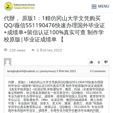
MENU
代辦， 原版1：1精仿冈山大学文凭购买
QQ/薇信551190476快速办理国外毕业证
+成绩单+留信认证100%真实可查 制作学
校原版|毕业证成绩单 【
239 views
5 สิงหาคม 2023
0
ibvbghujhu04@outlook.cz (anonymous)
5 สิงหาคม 2023
0
Comments
代辦， 原版1：1精仿冈山大学文凭购买QQ/薇信551190476快速办理国
外毕业证+成绩单+留信认证100%真实可查 制作学校原版|毕业证成绩单
【真实学校原版】+在读证明,录取通知书，雅思，托福（全套留学回国必
备证明材料，给父母及亲朋好友一份完美交代）QQ/微信：551190476.
专业为留学生办理毕业证、成绩单、使馆留学回国人员证明、教育部学历
学位认证、录取通知书、Offer、在读证明、雅思托福成绩单、网上存档
可查！ 专业面向“英国、加拿大、意大利，澳洲、新西兰、美国 ”等国的
学历学位真实教育部认证、使馆认证。QQ/微信：551190476. 专业办理
国外各高校的毕业证，成绩单，长期专业为留学生解决毕业难的问题，