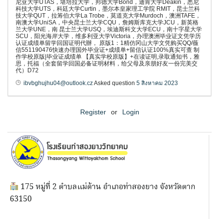
尼亚大学UTAS，堪培拉大学，邦德大学Bond，迪肯大学Deakin，悉尼
科技大学UTS，科廷大学Curtin，墨尔本皇家理工学院 RMIT，昆士兰科
技大学QUT，拉筹伯大学La Trobe，莫道克大学Murdoch，澳洲TAFE，
南澳大学UniSA，中央昆士兰大学CQU，詹姆斯库克大学JCU，新英格
兰大学UNE，南 昆士兰大学USQ，埃迪斯科文大学ECU，南十字星大学
SCU，阳光海岸大学，维多利亚大学Victoria，办理澳洲毕业证文凭学历
认证成绩单留学回国证明代辦， 原版1：1精仿冈山大学文凭购买QQ/薇
信551190476快速办理国外毕业证+成绩单+留信认证100%真实可查 制
作学校原版|毕业证成绩单 【真实学校原版】+在读证明,录取通知书，雅
思，托福（全套留学回国必备证明材料，给父母及亲朋好友一份完美交
代）D72
ibvbghujhu04@outlook.cz
Asked question
5 สิงหาคม 2023
Register
or
Login
175 หมู่ที่ 2 ตำบลแม่ต้าน อำเภอท่าสองยาง จังหวัดตาก
63150