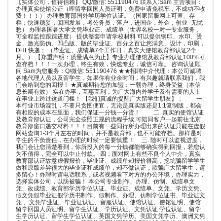
【实体公司，值得信赖】 QQ/微信: 551190476 联系人:Sam 主营项目：
办理真实使馆公证（即留学回国人员证明，免费申请免税车，不成功不收
费！！！） 办理教育部国外学历学位认证。（国家留服网上可查、存
档；快速稳妥，回国发展，考公务员，落户，进国企，外企，创业–无忧
愁） 办理各国各大学文凭毕业证、成绩单（世界名校一对一专业服务，
可全程监控跟踪进度） 提供整套申请学校材料 可以提供钢印、水印、烫
金、激光防伪、凹凸版、版的毕业证、百分之百让您满意、设计，印刷，
DHL快递； （毕业证、成绩单7个工作日，真实大使馆教育部认证2个
月。） 【郑重声明：质量满意为止】专业办理使馆及教育部认证100%可
查存档！！！一次办理，终生有效，快速专业，诚信可靠。 咨询认证顾
问 Sam为您服务：Q/微信: 551190476 ★★招聘中介代理：本公司诚聘
各地代理人员以及留学生，如果你有业余时间，有兴趣就请联系我们，我
们会给到您的回报！ ★真诚期待您的加盟：一朝办理，终身受益（本信
息长期有效） 实在办事，互惠互利，为广大海内外学子及有需要的人士
在事业上跨过这道门槛！ 【我们真诚的提醒广大留学生朋友】： 一.
本行业市场混乱，不要只贪图便宜，无论是真实版还是1:1复制版，都会
有相应的成本在里面，我们保证一分钱一分货！ 二. 真实的使馆认证
及教育部认证，公司完全按照正规的流程手续,可陪同客户一起前往北京
教育部窗口递交材料！！！目前有一些同行所办理出来的认证只能在虚假
网站查询1-3个月左右的时间，并不是教育部，也不可能存档。那样是对
学生的不负责任，在办理的时候一定要慎重！ 三. 随时可以监视进度，
我们会让您清楚看到，你所投入的每一分钱都能够确实得到回报，若您认
为不值得，完全可以中止付款。 四：面对网上有些不良个人中介，真实
教育部认证故意虚假报价，毕业证、成绩单却报价很高，挖坑骗留学学生
做和原版差异很大的毕业证和成绩单，却不做认证，欺骗广大留学生，请
多留心！办理时请电话联系，或者视频看下对方的办公环境，办理实力，
选择实体公司，以防被骗！ 本公司专业制作、办理、仿制、成绩单文
凭、改成绩、教育部学历学位认证、毕业证、成绩单、文凭、学历文凭、
假文凭假毕业证假学历书制作、假制作、办理、仿制学位证书、毕业证文
凭 、文凭毕业证、毕业证认证、留服认证、使馆认证、使馆证明、使馆
留学回国人员证明、留学生认证、学历认证、文凭认证 学位认证、留学
生学历认证、留学生学位认证、英国文凭学历、美国文凭学历、澳洲文凭