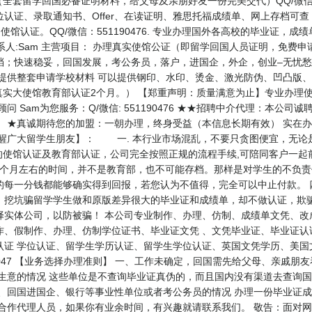
全套留学回国必备证明材料，给父母及亲朋好友一份完美交代）QQ/微信：5
认证、录取通知书、Offer、在读证明、雅思托福成绩单、网上存档可查
使馆认证。QQ/微信：551190476. 专业办理国外各高校的毕业证，
476 联系人:Sam 主营项目： 办理真实使馆公证（即留学回国人员证明，
档；快速稳妥，回国发展，考公务员，落户，进国企，外企，创业–无忧愁
 提供整套申请学校材料 可以提供钢印、水印、烫金、激光防伪、凹凸版
，真实大使馆教育部认证2个月。） 【郑重声明：质量满意为止】专业办理
 Sam为您服务：Q/微信: 551190476 ★★招聘中介代理：本公
！ ★真诚期待您的加盟：一朝办理，终身受益（本信息长期有效） 实在
醒广大留学生朋友】： 一. 本行业市场混乱，不要只贪图便宜，无论是
的使馆认证及教育部认证，公司完全按照正规的流程手续,可陪同客户一起
3个月左右的时间，并不是教育部，也不可能存档。那样是对学生的不负责
的每一分钱都能够确实得到回报，若您认为不值得，完全可以中止付款。 
，挖坑骗留学学生做和原版差异很大的毕业证和成绩单，却不做认证，欺
择实体公司，以防被骗！ 本公司专业制作、办理、仿制、成绩单文凭、改
作、假制作、办理、仿制学位证书、毕业证文凭 、文凭毕业证、毕业证认
认证 学位认证、留学生学历认证、留学生学位认证、英国文凭学历、美国
55119047 【业务选择办理准则】 一、工作未确定，回国需先给父母、亲
做生意的情况 这些单位是不查询毕业证真伪的，而且国内没有渠道去查询
三、回国进国企、银行等事业性单位或者考公务员的情况 办理一份毕业证
地合作代理人员，如果你有业余时间，有兴趣就请联系我们。 敬告：面对