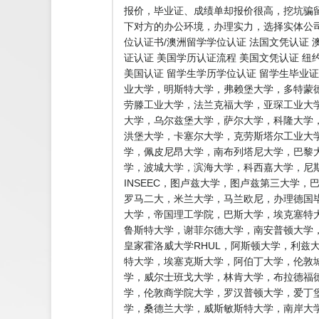
报价，毕业证、成绩单却报价很高，挖坑骗
下对方的办公环境，办理实力，选择实体公司
位认证书/澳洲留学学位认证 法国文凭认证 
证认证 美国学历认证流程 美国文凭认证 纽
美国认证 留学生学历学位认证 留学生毕业
业大学，明斯特大学，弗赖堡大学，多特蒙
劳滕工业大学，法兰克福大学，亚琛工业大
大学，乌尔兹堡大学，萨尔大学，科隆大学
洪堡大学，卡塞尔大学，克劳斯塔尔工业大
学，佩皮尼昂大学，南布列塔尼大学，巴黎
学，波城大学，滨海大学，科西嘉大学，尼
INSEEC，图卢兹大学，图卢兹第三大学
罗马二大，米兰大学，马兰欧尼，办理德国毕
大学，帝国理工学院，巴斯大学，埃克塞特大
鲁斯特大学，谢菲尔德大学，南安普顿大学，
皇家霍洛威大学RHUL，阿斯顿大学，利兹
特大学，埃塞克斯大学，阿伯丁大学，伦敦
学，威尔士班戈大学，林肯大学，布拉德福
学，伦敦商学院大学，罗汉普顿大学，爱丁
学，桑德兰大学，威斯敏斯特大学，南岸大学，圣安