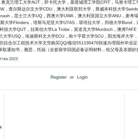
大学，奥克兰理工大学AUT，怀卡托大学，基督城理工学院CPIT，马努卡
SW，查尔斯达尔文大学CDU，澳大利亚联邦大学，斯威本科技大学Swinburn
Monash，昆士兰大学UQ，西澳大学UWA，澳大利亚国立大学ANU，麦考瑞
h，弗林德斯大学Flinders，塔斯马尼亚大学UTAS，堪培拉大学，邦德大学Bo
兰科技大学QUT，拉筹伯大学La Trobe，莫道克大学Murdoch，澳洲TA
兰大学USQ，埃迪斯科文大学ECU，南十字星大学SCU，阳光海岸大学，维
拉合尔工程技术大学文凭购买QQ/薇信551190476快速办理国外毕业证
,录取通知书，雅思，托福（全套留学回国必备证明材料，给父母及亲朋好
งหาคม 2023
Register
or
Login
ด