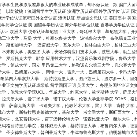
留学学生做和原版差异很大的毕业证和成绩单，却不做认证，欺 骗广大留
，以防被骗！澳洲留学生学历认证 澳洲学历认证/国外学历学位 认证 国
澳洲学位认证流程国外文凭认证 澳洲认证 新加坡文凭认 证 美国高中 美国
约学历学位认证 美 国留学学历认证 海外学历学位认证 香港学历学位认证
证认证 欧洲大学 使馆认证慕尼黑工业大学，哥廷根大学，慕尼黑大学，
德工业大学，马堡 大学，杜塞尔多夫大学，波鸿鲁尔大学，布伦瑞克工业
学，斯图加特大学， 汉诺威大学，基尔大学，柏林自由大学，柏林工业大
，不来梅大学，奥登堡 大学，安哈尔特应用技术大学，波恩大学，勃兰登
学，罗斯托克大学，耶拿 应用技术大学，汉堡音乐和戏剧学院，鲁昂大学
大学，第戎大学，国立 里昂第二大学，格勒诺布尔第三大学，凡尔赛大学
斯大学，巴黎第八大学， 南锡一大，雷恩一大，巴黎第四大学，卡昂大学
，巴黎第四大学索邦大学， 斯特拉斯堡大学，图卢兹三大，波尔多一大，
业证文凭学历认证成绩单 留学回国证明 英国大学： 办理英国毕业证文
学，伦敦大学学院UCL，华威大学，约克大学，兰卡斯特 大学，萨里
拉夫堡大学，爱丁堡大学，诺丁汉大学，伦敦大学亚非学院 SOAS，格
大学，萨塞克斯大学，卡迪夫大学，伦敦艺术大学，雷丁大学，肯特 大学
城市大学，斯特拉思克莱德大学，基尔大学，考文垂大学，斯旺西大学， 
德大学，北安普顿大学，诺丁汉特伦特大学，诺森比亚大学，赫尔大学，约
堡玛格丽特皇后学院，格林威治大学，赫特福德大学，布鲁内尔大学，德蒙
德鲁斯大学，普利茅斯大学，牛津布鲁克斯大学，伯明翰城市大学BCU 新西兰大学