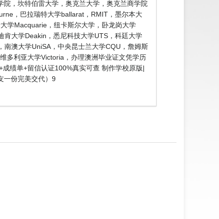
理工学院，坎特伯雷大学，奥克兰大学，奥克兰商学院
e，巴拉瑞特大学ballarat，RMIT，墨尔本大
大学Macquarie，纽卡斯尔大学，卧龙岗大学
nd，迪肯大学Deakin，悉尼科技大学UTS，科廷大学
FE，南澳大学UniSA，中央昆士兰大学CQU，詹姆斯
多利亚大学Victoria，办理澳洲毕业证文凭学历
+成绩单+留信认证100%真实可查 制作学校原版|
友一份完美交代）9