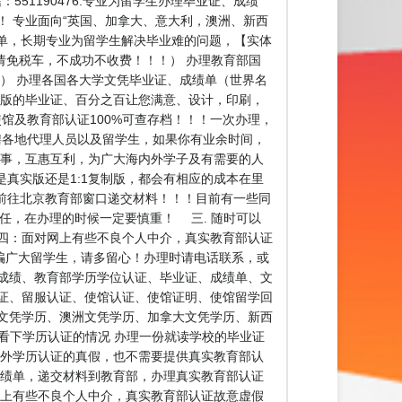
51190476.专业为留学生办理毕业证、成绩
！ 专业面向“英国、加拿大、意大利，澳洲、新西
成绩单，长期专业为留学生解决毕业难的问题，【实体
免费申请免税车，不成功不收费！！！） 办理教育部国
） 办理各国各大学文凭毕业证、成绩单（世界名
、版的毕业证、百分之百让您满意、设计，印刷，
使馆及教育部认证100%可查存档！！！一次办理，
司诚聘各地代理人员以及留学生，如果你有业余时间，
办事，互惠互利，为广大海内外学子及有需要的人
真实版还是1:1复制版，都会有相应的成本在里
前往北京教育部窗口递交材料！！！目前有一些同
任，在办理的时候一定要慎重！ 三. 随时可以
四：面对网上有些不良个人中介，真实教育部认证
骗广大留学生，请多留心！办理时请电话联系，或
成绩、教育部学历学位认证、毕业证、成绩单、文
证、留服认证、使馆认证、使馆证明、使馆留学回
文凭学历、澳洲文凭学历、加拿大文凭学历、新西
戚朋友看下学历认证的情况 办理一份就读学校的毕业证
国外学历认证的真假，也不需要提供真实教育部认
成绩单，递交材料到教育部，办理真实教育部认证
网上有些不良个人中介，真实教育部认证故意虚假