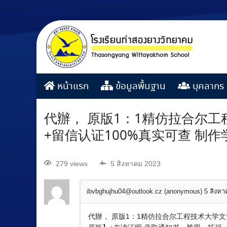
หน้าแรก
ข้อมูลพื้นฐาน
บุคลากร
代辦， 原版1：1精仿拉合尔工程
+留信认证100%真实可查 制
279 views
5 สิงหาคม 2023
ibvbghujhu04@outlook.cz (anonymous)
5 สิงห
代辦， 原版1：1精仿拉合尔工程技术大学文凭