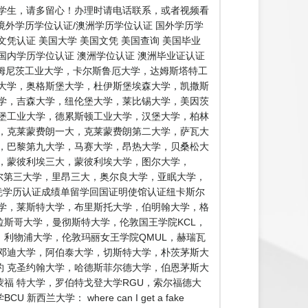
学生，请多留心！办理时请电话联系，或者视频看
境外学历学位认证/澳洲学历学位认证 国外学历学
文凭认证 美国大学 美国文凭 美国查询 美国毕业
 国内学历学位认证 澳洲学位认证 澳洲毕业证认证
开姆尼茨工业大学，卡尔斯鲁厄大学，达姆斯塔特工
大学，奥格斯堡大学，杜伊斯堡埃森大学，凯撒斯
学，吉森大学，纽伦堡大学，莱比锡大学，美因茨
堡工业大学，德累斯顿工业大学，汉堡大学，柏林
，克莱蒙费朗一大，克莱蒙费朗第二大学，萨瓦大
，巴黎第九大学，马赛大学，昂热大学，贝桑松大
，蒙彼利埃三大，蒙彼利埃大学，图尔大学，
里尔第三大学，里昂三大，奥尔良大学，亚眠大学，
凭学历认证成绩单留学回国证明使馆认证纽卡斯尔
大学，莱斯特大学，布里斯托大学，伯明翰大学，格
拉斯哥大学，曼彻斯特大学，伦敦国王学院KCL，
，利物浦大学，伦敦玛丽女王学院QMUL，赫瑞瓦
邓迪大学，阿伯泰大学，切斯特大学，朴茨茅斯大
 克圣约翰大学，哈德斯菲尔德大学，伯恩茅斯大
福 特大学，罗伯特戈登大学RGU，索尔福德大
： where can I get a fake