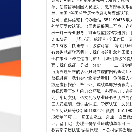
原版】+在读证明,录取通知书，雅思，托福（
单、使馆留学回国人员证明、教育部学历学位
兰、美国 ”等国的学历学位真实教育部认证、
公司，值得信赖】 QQ/微信: 551190
外学历学位认证。（国家留服网上可查、存
校一对一专业服务，可全程监控跟踪进度）
DHL快递； （毕业证、成绩单7个工作日
终生有效，快速专业，诚信可靠。 咨询认证顾问
有兴趣就请联系我们，我们会给到您的回报
士在事业上跨过这道门槛！ 【我们真诚的提
面，我们保证一分钱一分货！ 二. 真实
行所办理出来的认证只能在虚假网站查询1-
监视进度，我们会让您清楚看到，你所投入
故意虚假报价，毕业证、成绩单却报价很高
者视频看下对方的办公环境，办理实力，选
凭、学历文凭、假文凭假毕业证假学历书制
国人员证明、留学生认证、学历认证、文凭
兰学历认证等QQ:551190476 微信：
成绩单即可 二、回国进私企、外企、自己
证。鉴于此，办理一份毕业证成绩单即可 
教育部学历认证 诚招代理：本公司诚聘当