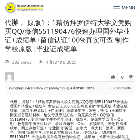
MENU
代辦， 原版1：1精仿拜罗伊特大学文凭购
买QQ/薇信551190476快速办理国外毕业
证+成绩单+留信认证100%真实可查 制作
学校原版|毕业证成绩单
192 views
4 สิงหาคม 2023
0
ibvbghujhu04@outlook.cz (anonymous)
4 สิงหาคม 2023
0
Comments
代辦， 原版1：1精仿拜罗伊特大学文凭购买QQ/薇信551190476快速办
理国外毕业证+成绩单+留信认证100%真实可查 制作学校原版|毕业证成
绩单 【真实学校原版】+在读证明,录取通知书，雅思，托福（全套留学
回国必备证明材料，给父母及亲朋好友一份完美交代）QQ/微信：
551190476.专业为留学生办理毕业证、成绩单、使馆留学回国人员证
明、教育部学历学位认证、录取通知书、Offer、在读证明、雅思托福成
绩单、网上存档可查！ 专业面向“英国、加拿大、意大利，澳洲、新西
兰、美国 ”等国的学历学位真实教育部认证、使馆认证。QQ/微信：
551190476. 专业办理国外各高校的毕业证，成绩单，长期专业为留学生