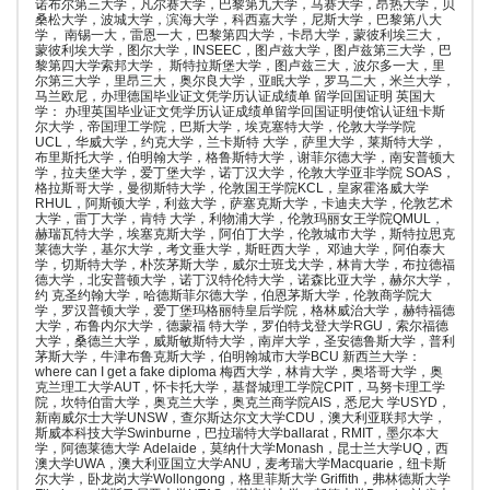
诺布尔第三大学，凡尔赛大学，巴黎第九大学，马赛大学，昂热大学，贝
桑松大学，波城大学，滨海大学，科西嘉大学，尼斯大学，巴黎第八大
学， 南锡一大，雷恩一大，巴黎第四大学，卡昂大学，蒙彼利埃三大，
蒙彼利埃大学，图尔大学，INSEEC，图卢兹大学，图卢兹第三大学，巴
黎第四大学索邦大学， 斯特拉斯堡大学，图卢兹三大，波尔多一大，里
尔第三大学，里昂三大，奥尔良大学，亚眠大学，罗马二大，米兰大学，
马兰欧尼，办理德国毕业证文凭学历认证成绩单 留学回国证明 英国大
学： 办理英国毕业证文凭学历认证成绩单留学回国证明使馆认证纽卡斯
尔大学，帝国理工学院，巴斯大学，埃克塞特大学，伦敦大学学院
UCL，华威大学，约克大学，兰卡斯特 大学，萨里大学，莱斯特大学，
布里斯托大学，伯明翰大学，格鲁斯特大学，谢菲尔德大学，南安普顿大
学，拉夫堡大学，爱丁堡大学，诺丁汉大学，伦敦大学亚非学院 SOAS，
格拉斯哥大学，曼彻斯特大学，伦敦国王学院KCL，皇家霍洛威大学
RHUL，阿斯顿大学，利兹大学，萨塞克斯大学，卡迪夫大学，伦敦艺术
大学，雷丁大学，肯特 大学，利物浦大学，伦敦玛丽女王学院QMUL，
赫瑞瓦特大学，埃塞克斯大学，阿伯丁大学，伦敦城市大学，斯特拉思克
莱德大学，基尔大学，考文垂大学，斯旺西大学， 邓迪大学，阿伯泰大
学，切斯特大学，朴茨茅斯大学，威尔士班戈大学，林肯大学，布拉德福
德大学，北安普顿大学，诺丁汉特伦特大学，诺森比亚大学，赫尔大学，
约 克圣约翰大学，哈德斯菲尔德大学，伯恩茅斯大学，伦敦商学院大
学，罗汉普顿大学，爱丁堡玛格丽特皇后学院，格林威治大学，赫特福德
大学，布鲁内尔大学，德蒙福 特大学，罗伯特戈登大学RGU，索尔福德
大学，桑德兰大学，威斯敏斯特大学，南岸大学，圣安德鲁斯大学，普利
茅斯大学，牛津布鲁克斯大学，伯明翰城市大学BCU 新西兰大学：
where can I get a fake diploma 梅西大学，林肯大学，奥塔哥大学，奥
克兰理工大学AUT，怀卡托大学，基督城理工学院CPIT，马努卡理工学
院，坎特伯雷大学，奥克兰大学，奥克兰商学院AIS，悉尼大 学USYD，
新南威尔士大学UNSW，查尔斯达尔文大学CDU，澳大利亚联邦大学，
斯威本科技大学Swinburne，巴拉瑞特大学ballarat，RMIT，墨尔本大
学，阿德莱德大学 Adelaide，莫纳什大学Monash，昆士兰大学UQ，西
澳大学UWA，澳大利亚国立大学ANU，麦考瑞大学Macquarie，纽卡斯
尔大学，卧龙岗大学Wollongong，格里菲斯大学 Griffith，弗林德斯大学