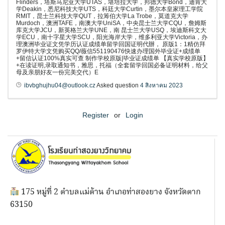
Flinders，塔斯马尼亚大学UTAS，堪培拉大学，邦德大学Bond，迪肯大
学Deakin，悉尼科技大学UTS，科廷大学Curtin，墨尔本皇家理工学院
RMIT，昆士兰科技大学QUT，拉筹伯大学La Trobe，莫道克大学
Murdoch，澳洲TAFE，南澳大学UniSA，中央昆士兰大学CQU，詹姆斯
库克大学JCU，新英格兰大学UNE，南 昆士兰大学USQ，埃迪斯科文大
学ECU，南十字星大学SCU，阳光海岸大学，维多利亚大学Victoria，办
理澳洲毕业证文凭学历认证成绩单留学回国证明代辦， 原版1：1精仿拜
罗伊特大学文凭购买QQ/薇信551190476快速办理国外毕业证+成绩单
+留信认证100%真实可查 制作学校原版|毕业证成绩单 【真实学校原版】
+在读证明,录取通知书，雅思，托福（全套留学回国必备证明材料，给父
母及亲朋好友一份完美交代）E
ibvbghujhu04@outlook.cz
Asked question
4 สิงหาคม 2023
Register
or
Login
175 หมู่ที่ 2 ตำบลแม่ต้าน อำเภอท่าสองยาง จังหวัดตาก
63150