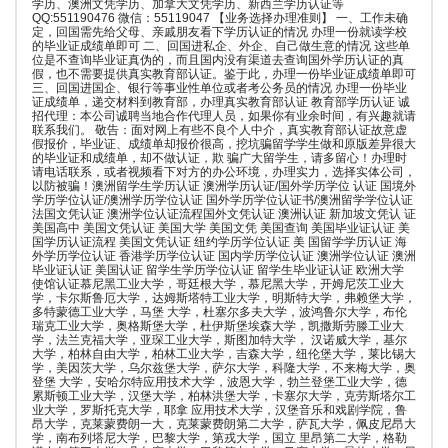
学历、澳洲文凭学历、加拿大文凭学历、新西兰学历认证等
QQ:551190476 微信：55119047 【业务选择办理准则】 一、工作未确
定，回国需先给父母、亲戚朋友看下学历认证的情况 办理一份就读学校
的毕业证成绩单即可 二、回国进私企、外企、自己做生意的情况 这些单
位是不查询毕业证真伪的，而且国内没有渠道去查询国外学历认证的真
假，也不需要提供真实教育部认证。鉴于此，办理一份毕业证成绩单即可
三、回国进国企、银行等事业性单位或者考公务员的情况 办理一份毕业
证成绩单，递交材料到教育部，办理真实教育部认证 教育部学历认证 诚
招代理：本公司诚聘当地合作代理人员，如果你有业余时间，有兴趣就请
联系我们。 敬告：面对网上有些不良个人中介，真实教育部认证故意虚
假报价，毕业证、成绩单却报价很高，挖坑骗留学学生做和原版差异很大
的毕业证和成绩单，却不做认证，欺 骗广大留学生，请多留心！办理时
请电话联系，或者视频看下对方的办公环境，办理实力，选择实体公司，
以防被骗！澳洲留学生学历认证 澳洲学历认证/国外学历学位 认证 国境外
学历学位认证/澳洲学历学位认证 国外学历学位认证书/澳洲留学学位认证
法国文凭认证 澳洲学位认证流程国外文凭认证 澳洲认证 新加坡文凭认 证
美国高中 美国文凭认证 美国大学 美国文凭 美国查询 美国毕业证认证 美
国学历认证流程 美国文凭认证 纽约学历学位认证 美 国留学学历认证 海
外学历学位认证 香港学历学位认证 国内学历学位认证 澳洲学位认证 澳洲
毕业证认证 美国认证 留学生学历学位认证 留学生毕业证认证 欧洲大学
使馆认证慕尼黑工业大学，哥廷根大学，慕尼黑大学，开姆尼茨工业大
学，卡尔斯鲁厄大学，达姆斯塔特工业大学，明斯特大学，弗赖堡大学，
多特蒙德工业大学，马堡 大学，杜塞尔多夫大学，波鸿鲁尔大学，布伦
瑞克工业大学，奥格斯堡大学，杜伊斯堡埃森大学，凯撒斯劳滕工业大
学，法兰克福大学，亚琛工业大学，斯图加特大学， 汉诺威大学，基尔
大学，柏林自由大学，柏林工业大学，吉森大学，纽伦堡大学，莱比锡大
学，美因茨大学，乌尔兹堡大学，萨尔大学，科隆大学，不来梅大学，奥
登堡 大学，安哈尔特应用技术大学，波恩大学，勃兰登堡工业大学，德
累斯顿工业大学，汉堡大学，柏林洪堡大学，卡塞尔大学，克劳斯塔尔工
业大学，罗斯托克大学，耶拿 应用技术大学，汉堡音乐和戏剧学院，鲁
昂大学，克莱蒙费朗一大，克莱蒙费朗第二大学，萨瓦大学，佩皮尼昂大
学，南布列塔尼大学，巴黎大学，第戎大学，国立 里昂第二大学，格勒