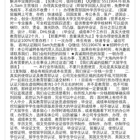
解决毕业难的问题，【实体公司，值得信赖】 QQ/微信: 551190476 联系
人:Sam 主营项目： 办理真实使馆公证（即留学回国人员证明，免费申请
免税车，不成功不收费！！！） 办理教育部国外学历学位认证。（国家
留服网上可查、存档；快速稳妥，回国发展，考公务员，落户，进国企，
外企，创业–无忧愁） 办理各国各大学文凭毕业证、成绩单（世界名校一
对一专业服务，可全程监控跟踪进度） 提供整套申请学校材料 可以提供
钢印、水印、烫金、激光防伪、凹凸版、版的毕业证、百分之百让您满
意、设计，印刷，DHL快递； （毕业证、成绩单7个工作日，真实大使馆
教育部认证2个月。） 【郑重声明：质量满意为止】专业办理使馆及教育
部认证100%可查存档！！！一次办理，终生有效，快速专业，诚信可
靠。 咨询认证顾问 Sam为您服务：Q/微信: 551190476 ★★招聘中介代
理：本公司诚聘各地代理人员以及留学生，如果你有业余时间，有兴趣就
请联系我们，我们会给到您的回报！ ★真诚期待您的加盟：一朝办理，
终身受益（本信息长期有效） 实在办事，互惠互利，为广大海内外学子
及有需要的人士在事业上跨过这道门槛！ 【我们真诚的提醒广大留学生
朋友】： 一. 本行业市场混乱，不要只贪图便宜，无论是真实版还是
1:1复制版，都会有相应的成本在里面，我们保证一分钱一分货！ 二.
真实的使馆认证及教育部认证，公司完全按照正规的流程手续,可陪同客
户一起前往北京教育部窗口递交材料！！！目前有一些同行所办理出来的
认证只能在虚假网站查询1-3个月左右的时间，并不是教育部，也不可能
存档。那样是对学生的不负责任，在办理的时候一定要慎重！ 三. 随时
可以监视进度，我们会让您清楚看到，你所投入的每一分钱都能够确实得
到回报，若您认为不值得，完全可以中止付款。 四：面对网上有些不良
个人中介，真实教育部认证故意虚假报价，毕业证、成绩单却报价很高，
挖坑骗留学学生做和原版差异很大的毕业证和成绩单，却不做认证，欺骗
广大留学生，请多留心！办理时请电话联系，或者视频看下对方的办公环
境，办理实力，选择实体公司，以防被骗！ 本公司专业制作、办理、仿
制、成绩单文凭、改成绩、教育部学历学位认证、毕业证、成绩单、文
凭、学历文凭、假文凭假毕业证假学历书制作、假制作、办理、仿制学位
证书、毕业证文凭 、文凭毕业证、毕业证认证、留服认证、使馆认证、
使馆证明、使馆留学回国人员证明、留学生认证、学历认证、文凭认证
学位认证、留学生学历认证、留学生学位认证、英国文凭学历、美国文凭