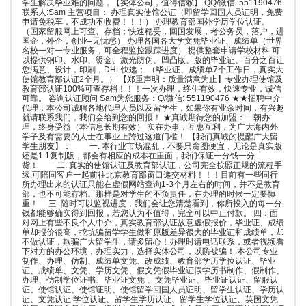
学生解决毕业难的问题，【实体公司，值得信赖】 QQ/微信: 551190476
联系人:Sam 主营项目： 办理真实使馆公证（即留学回国人员证明，免费
申请免税车，不成功不收费！！！） 办理教育部国外学历学位认证。
（国家留服网上可查、存档；快速稳妥，回国发展，考公务员，落户，进
国企，外企，创业–无忧愁） 办理各国各大学文凭毕业证、成绩单（世界
名校一对一专业服务，可全程监控跟踪进度） 提供整套申请学校材料 可
以提供钢印、水印、烫金、激光防伪、凹凸版、版的毕业证、百分之百让
您满意、设计，印刷，DHL快递； （毕业证、成绩单7个工作日，真实大
使馆教育部认证2个月。） 【郑重声明：质量满意为止】专业办理使馆及
教育部认证100%可查存档！！！一次办理，终生有效，快速专业，诚信
可靠。 咨询认证顾问 Sam为您服务：Q/微信: 551190476 ★★招聘中介
代理：本公司诚聘各地代理人员以及留学生，如果你有业余时间，有兴趣
就请联系我们，我们会给到您的回报！ ★真诚期待您的加盟：一朝办
理，终身受益（本信息长期有效） 实在办事，互惠互利，为广大海内外
学子及有需要的人士在事业上跨过这道门槛！ 【我们真诚的提醒广大留
学生朋友】： 一. 本行业市场混乱，不要只贪图便宜，无论是真实版
还是1:1复制版，都会有相应的成本在里面，我们保证一分钱一分
货！ 二. 真实的使馆认证及教育部认证，公司完全按照正规的流程手
续,可陪同客户一起前往北京教育部窗口递交材料！！！目前有一些同行
所办理出来的认证只能在虚假网站查询1-3个月左右的时间，并不是教育
部，也不可能存档。那样是对学生的不负责任，在办理的时候一定要慎
重！ 三. 随时可以监视进度，我们会让您清楚看到，你所投入的每一分
钱都能够确实得到回报，若您认为不值得，完全可以中止付款。 四：面
对网上有些不良个人中介，真实教育部认证故意虚假报价，毕业证、成绩
单却报价很高，挖坑骗留学学生做和原版差异很大的毕业证和成绩单，却
不做认证，欺骗广大留学生，请多留心！办理时请电话联系，或者视频看
下对方的办公环境，办理实力，选择实体公司，以防被骗！ 本公司专业
制作、办理、仿制、成绩单文凭、改成绩、教育部学历学位认证、毕业
证、成绩单、文凭、学历文凭、假文凭假毕业证假学历书制作、假制作、
办理、仿制学位证书、毕业证文凭 、文凭毕业证、毕业证认证、留服认
证、使馆认证、使馆证明、使馆留学回国人员证明、留学生认证、学历认
证、文凭认证 学位认证、留学生学历认证、留学生学位认证、英国文凭