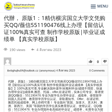
MENU
代辦， 原版1：1精仿横滨国立大学文凭购
买QQ/薇信551190476线上办理【留信认
证100%真实可查 制作学校原版|毕业证成
绩单 【真实学校原版】
190 views
4 สิงหาคม 2023
0
ibvbghujhu04@outlook.cz (anonymous)
4 สิงหาคม 2023
0
Comments
代辦， 原版1：1精仿横滨国立大学文凭购买QQ/薇信551190476线上办
理【留信认证100%真实可查 制作学校原版|毕业证成绩单 【真实学校原
版】】100%真实可查,专业解决国外退学/未顺利毕业/成绩不理想，快速
办理毕业证||成绩单,雅思、托福，offer,在读证明，实体公司专业、靠谱资
源QQ/微信：551190476.专业为留学生办理毕业证、成绩单、使馆留学
回国人员证明、教育部学历学位认证、录取通知书、Offer、在读证明、
雅思托福成绩单、网上存档可查！ 专业面向“英国、加拿大、意大利，澳
洲、新西兰、美国 ”等国的学历学位真实教育部认证、使馆认证。QQ/微
信：551190476. 专业办理国外各高校的毕业证，成绩单，长期专业为留