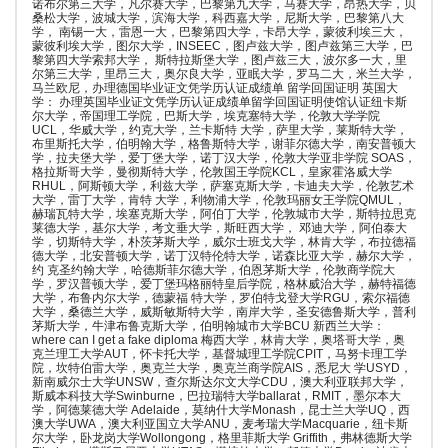
诺布尔第三大学，凡尔赛大学，巴黎第九大学，马赛大学，昂热大学，贝
桑松大学，波城大学，滨海大学，科西嘉大学，尼斯大学，巴黎第八大
学， 南锡一大，雷恩一大，巴黎第四大学，卡昂大学，蒙彼利埃三大，
蒙彼利埃大学，图尔大学，INSEEC，图卢兹大学，图卢兹第三大学，巴
黎第四大学索邦大学， 斯特拉斯堡大学，图卢兹三大，波尔多一大，里
尔第三大学，里昂三大，奥尔良大学，亚眠大学，罗马二大，米兰大学，
马兰欧尼，办理德国毕业证文凭学历认证成绩单 留学回国证明 英国大
学： 办理英国毕业证文凭学历认证成绩单留学回国证明使馆认证纽卡斯
尔大学，帝国理工学院，巴斯大学，埃克塞特大学，伦敦大学学院
UCL，华威大学，约克大学，兰卡斯特 大学，萨里大学，莱斯特大学，
布里斯托大学，伯明翰大学，格鲁斯特大学，谢菲尔德大学，南安普顿大
学，拉夫堡大学，爱丁堡大学，诺丁汉大学，伦敦大学亚非学院 SOAS，
格拉斯哥大学，曼彻斯特大学，伦敦国王学院KCL，皇家霍洛威大学
RHUL，阿斯顿大学，利兹大学，萨塞克斯大学，卡迪夫大学，伦敦艺术
大学，雷丁大学，肯特 大学，利物浦大学，伦敦玛丽女王学院QMUL，
赫瑞瓦特大学，埃塞克斯大学，阿伯丁大学，伦敦城市大学，斯特拉思克
莱德大学，基尔大学，考文垂大学，斯旺西大学， 邓迪大学，阿伯泰大
学，切斯特大学，朴茨茅斯大学，威尔士班戈大学，林肯大学，布拉德福
德大学，北安普顿大学，诺丁汉特伦特大学，诺森比亚大学，赫尔大学，
约 克圣约翰大学，哈德斯菲尔德大学，伯恩茅斯大学，伦敦商学院大
学，罗汉普顿大学，爱丁堡玛格丽特皇后学院，格林威治大学，赫特福德
大学，布鲁内尔大学，德蒙福 特大学，罗伯特戈登大学RGU，索尔福德
大学，桑德兰大学，威斯敏斯特大学，南岸大学，圣安德鲁斯大学，普利
茅斯大学，牛津布鲁克斯大学，伯明翰城市大学BCU 新西兰大学：
where can I get a fake diploma 梅西大学，林肯大学，奥塔哥大学，奥
克兰理工大学AUT，怀卡托大学，基督城理工学院CPIT，马努卡理工学
院，坎特伯雷大学，奥克兰大学，奥克兰商学院AIS，悉尼大 学USYD，
新南威尔士大学UNSW，查尔斯达尔文大学CDU，澳大利亚联邦大学，
斯威本科技大学Swinburne，巴拉瑞特大学ballarat，RMIT，墨尔本大
学，阿德莱德大学 Adelaide，莫纳什大学Monash，昆士兰大学UQ，西
澳大学UWA，澳大利亚国立大学ANU，麦考瑞大学Macquarie，纽卡斯
尔大学，卧龙岗大学Wollongong，格里菲斯大学 Griffith，弗林德斯大学