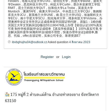
Flinders，塔斯马尼亚大学UTAS，堪培拉大学，邦德大学Bond，迪肯大
学Deakin，悉尼科技大学UTS，科廷大学Curtin，墨尔本皇家理工学院
RMIT，昆士兰科技大学QUT，拉筹伯大学La Trobe，莫道克大学
Murdoch，澳洲TAFE，南澳大学UniSA，中央昆士兰大学CQU，詹姆斯
库克大学JCU，新英格兰大学UNE，南 昆士兰大学USQ，埃迪斯科文大
学ECU，南十字星大学SCU，阳光海岸大学，维多利亚大学Victoria，办
理澳洲毕业证文凭学历认证成绩单留学回国证明代辦， 原版1：1精仿横
滨国立大学文凭购买QQ/薇信551190476线上办理【留信认证100%真实
可查 制作学校原版|毕业证成绩单 【真实学校原版】】100%真实可查,专
业解决国外退学/未顺利毕业/成绩不理想，快速办理毕业证||成绩单,雅
思、托福，offer,在读证明，实体公司专业、靠谱资源E7
ibvbghujhu04@outlook.cz
Asked question
4 สิงหาคม 2023
Register
or
Login
175 หมู่ที่ 2 ตำบลแม่ต้าน อำเภอท่าสองยาง จังหวัดตาก
63150