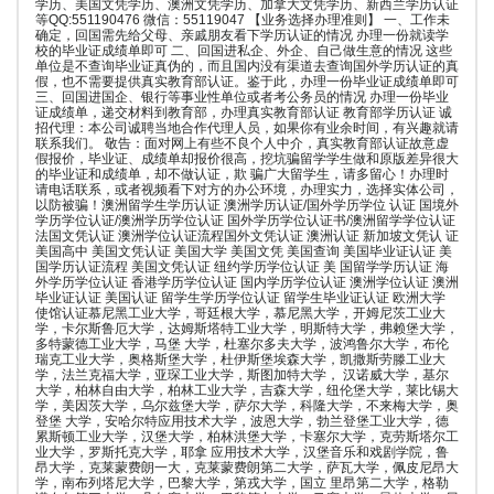
学历、美国文凭学历、澳洲文凭学历、加拿大文凭学历、新西兰学历认证
等QQ:551190476 微信：55119047 【业务选择办理准则】 一、工作未
确定，回国需先给父母、亲戚朋友看下学历认证的情况 办理一份就读学
校的毕业证成绩单即可 二、回国进私企、外企、自己做生意的情况 这些
单位是不查询毕业证真伪的，而且国内没有渠道去查询国外学历认证的真
假，也不需要提供真实教育部认证。鉴于此，办理一份毕业证成绩单即可
三、回国进国企、银行等事业性单位或者考公务员的情况 办理一份毕业
证成绩单，递交材料到教育部，办理真实教育部认证 教育部学历认证 诚
招代理：本公司诚聘当地合作代理人员，如果你有业余时间，有兴趣就请
联系我们。 敬告：面对网上有些不良个人中介，真实教育部认证故意虚
假报价，毕业证、成绩单却报价很高，挖坑骗留学学生做和原版差异很大
的毕业证和成绩单，却不做认证，欺 骗广大留学生，请多留心！办理时
请电话联系，或者视频看下对方的办公环境，办理实力，选择实体公司，
以防被骗！澳洲留学生学历认证 澳洲学历认证/国外学历学位 认证 国境外
学历学位认证/澳洲学历学位认证 国外学历学位认证书/澳洲留学学位认证
法国文凭认证 澳洲学位认证流程国外文凭认证 澳洲认证 新加坡文凭认 证
美国高中 美国文凭认证 美国大学 美国文凭 美国查询 美国毕业证认证 美
国学历认证流程 美国文凭认证 纽约学历学位认证 美 国留学学历认证 海
外学历学位认证 香港学历学位认证 国内学历学位认证 澳洲学位认证 澳洲
毕业证认证 美国认证 留学生学历学位认证 留学生毕业证认证 欧洲大学
使馆认证慕尼黑工业大学，哥廷根大学，慕尼黑大学，开姆尼茨工业大
学，卡尔斯鲁厄大学，达姆斯塔特工业大学，明斯特大学，弗赖堡大学，
多特蒙德工业大学，马堡 大学，杜塞尔多夫大学，波鸿鲁尔大学，布伦
瑞克工业大学，奥格斯堡大学，杜伊斯堡埃森大学，凯撒斯劳滕工业大
学，法兰克福大学，亚琛工业大学，斯图加特大学， 汉诺威大学，基尔
大学，柏林自由大学，柏林工业大学，吉森大学，纽伦堡大学，莱比锡大
学，美因茨大学，乌尔兹堡大学，萨尔大学，科隆大学，不来梅大学，奥
登堡 大学，安哈尔特应用技术大学，波恩大学，勃兰登堡工业大学，德
累斯顿工业大学，汉堡大学，柏林洪堡大学，卡塞尔大学，克劳斯塔尔工
业大学，罗斯托克大学，耶拿 应用技术大学，汉堡音乐和戏剧学院，鲁
昂大学，克莱蒙费朗一大，克莱蒙费朗第二大学，萨瓦大学，佩皮尼昂大
学，南布列塔尼大学，巴黎大学，第戎大学，国立 里昂第二大学，格勒