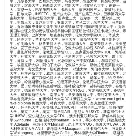
学，凡尔赛大学，巴黎第九大学，马赛大学，昂热大学，贝桑松大学，波
城大学，滨海大学，科西嘉大学，尼斯大学，巴黎第八大学， 南锡一
大，雷恩一大，巴黎第四大学，卡昂大学，蒙彼利埃三大，蒙彼利埃大
学，图尔大学，INSEEC，图卢兹大学，图卢兹第三大学，巴黎第四大学
索邦大学， 斯特拉斯堡大学，图卢兹三大，波尔多一大，里尔第三大
学，里昂三大，奥尔良大学，亚眠大学，罗马二大，米兰大学，马兰欧
尼，办理德国毕业证文凭学历认证成绩单 留学回国证明 英国大学： 办理
英国毕业证文凭学历认证成绩单留学回国证明使馆认证纽卡斯尔大学，帝
国理工学院，巴斯大学，埃克塞特大学，伦敦大学学院UCL，华威大
学，约克大学，兰卡斯特 大学，萨里大学，莱斯特大学，布里斯托大
学，伯明翰大学，格鲁斯特大学，谢菲尔德大学，南安普顿大学，拉夫堡
大学，爱丁堡大学，诺丁汉大学，伦敦大学亚非学院 SOAS，格拉斯哥大
学，曼彻斯特大学，伦敦国王学院KCL，皇家霍洛威大学RHUL，阿斯顿
大学，利兹大学，萨塞克斯大学，卡迪夫大学，伦敦艺术大学，雷丁大
学，肯特 大学，利物浦大学，伦敦玛丽女王学院QMUL，赫瑞瓦特大
学，埃塞克斯大学，阿伯丁大学，伦敦城市大学，斯特拉思克莱德大学，
基尔大学，考文垂大学，斯旺西大学， 邓迪大学，阿伯泰大学，切斯特
大学，朴茨茅斯大学，威尔士班戈大学，林肯大学，布拉德福德大学，北
安普顿大学，诺丁汉特伦特大学，诺森比亚大学，赫尔大学，约 克圣约
翰大学，哈德斯菲尔德大学，伯恩茅斯大学，伦敦商学院大学，罗汉普顿
大学，爱丁堡玛格丽特皇后学院，格林威治大学，赫特福德大学，布鲁内
尔大学，德蒙福 特大学，罗伯特戈登大学RGU，索尔福德大学，桑德兰
大学，威斯敏斯特大学，南岸大学，圣安德鲁斯大学，普利茅斯大学，牛
津布鲁克斯大学，伯明翰城市大学BCU 新西兰大学： where can I get a
fake diploma 梅西大学，林肯大学，奥塔哥大学，奥克兰理工大学
AUT，怀卡托大学，基督城理工学院CPIT，马努卡理工学院，坎特伯雷
大学，奥克兰大学，奥克兰商学院AIS，悉尼大 学USYD，新南威尔士大
学UNSW，查尔斯达尔文大学CDU，澳大利亚联邦大学，斯威本科技大
学Swinburne，巴拉瑞特大学ballarat，RMIT，墨尔本大学，阿德莱德大
学 Adelaide，莫纳什大学Monash，昆士兰大学UQ，西澳大学UWA，澳
大利亚国立大学ANU，麦考瑞大学Macquarie，纽卡斯尔大学，卧龙岗大
学Wollongong，格里菲斯大学 Griffith，弗林德斯大学Flinders，塔斯马