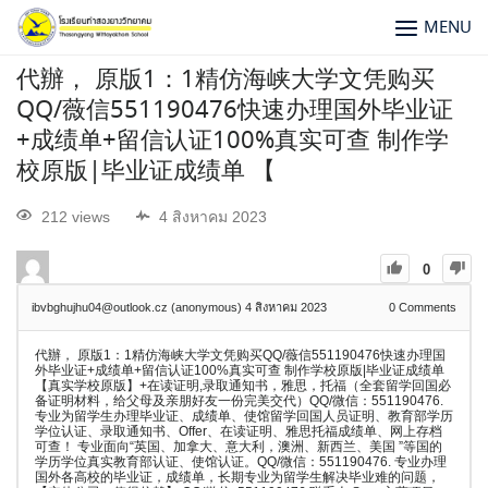
MENU
代辦， 原版1：1精仿海峡大学文凭购买
QQ/薇信551190476快速办理国外毕业证
+成绩单+留信认证100%真实可查 制作学
校原版|毕业证成绩单 【
212 views
4 สิงหาคม 2023
0
ibvbghujhu04@outlook.cz (anonymous)
4 สิงหาคม 2023
0
Comments
代辦， 原版1：1精仿海峡大学文凭购买QQ/薇信551190476快速办理国
外毕业证+成绩单+留信认证100%真实可查 制作学校原版|毕业证成绩单
【真实学校原版】+在读证明,录取通知书，雅思，托福（全套留学回国必
备证明材料，给父母及亲朋好友一份完美交代）QQ/微信：551190476.
专业为留学生办理毕业证、成绩单、使馆留学回国人员证明、教育部学历
学位认证、录取通知书、Offer、在读证明、雅思托福成绩单、网上存档
可查！ 专业面向“英国、加拿大、意大利，澳洲、新西兰、美国 ”等国的
学历学位真实教育部认证、使馆认证。QQ/微信：551190476. 专业办理
国外各高校的毕业证，成绩单，长期专业为留学生解决毕业难的问题，