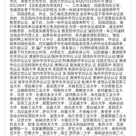
学历、加拿大文凭学历、新西兰学历认证等QQ:551190476 微信：
55119047 【业务选择办理准则】 一、工作未确定，回国需先给父母、
亲戚朋友看下学历认证的情况 办理一份就读学校的毕业证成绩单即可
二、回国进私企、外企、自己做生意的情况 这些单位是不查询毕业证真
伪的，而且国内没有渠道去查询国外学历认证的真假，也不需要提供真实
教育部认证。鉴于此，办理一份毕业证成绩单即可 三、回国进国企、银
行等事业性单位或者考公务员的情况 办理一份毕业证成绩单，递交材料
到教育部，办理真实教育部认证 教育部学历认证 诚招代理：本公司诚聘
当地合作代理人员，如果你有业余时间，有兴趣就请联系我们。 敬告：
面对网上有些不良个人中介，真实教育部认证故意虚假报价，毕业证、成
绩单却报价很高，挖坑骗留学学生做和原版差异很大的毕业证和成绩单，
却不做认证，欺 骗广大留学生，请多留心！办理时请电话联系，或者视
频看下对方的办公环境，办理实力，选择实体公司，以防被骗！澳洲留学
生学历认证 澳洲学历认证/国外学历学位 认证 国境外学历学位认证/澳洲
学历学位认证 国外学历学位认证书/澳洲留学学位认证 法国文凭认证 澳洲
学位认证流程国外文凭认证 澳洲认证 新加坡文凭认 证 美国高中 美国文
凭认证 美国大学 美国文凭 美国查询 美国毕业证认证 美国学历认证流程
美国文凭认证 纽约学历学位认证 美 国留学学历认证 海外学历学位认证
香港学历学位认证 国内学历学位认证 澳洲学位认证 澳洲毕业证认证 美国
认证 留学生学历学位认证 留学生毕业证认证 欧洲大学 使馆认证慕尼黑工
业大学，哥廷根大学，慕尼黑大学，开姆尼茨工业大学，卡尔斯鲁厄大
学，达姆斯塔特工业大学，明斯特大学，弗赖堡大学，多特蒙德工业大
学，马堡 大学，杜塞尔多夫大学，波鸿鲁尔大学，布伦瑞克工业大学，
奥格斯堡大学，杜伊斯堡埃森大学，凯撒斯劳滕工业大学，法兰克福大
学，亚琛工业大学，斯图加特大学， 汉诺威大学，基尔大学，柏林自由
大学，柏林工业大学，吉森大学，纽伦堡大学，莱比锡大学，美因茨大
学，乌尔兹堡大学，萨尔大学，科隆大学，不来梅大学，奥登堡 大学，
安哈尔特应用技术大学，波恩大学，勃兰登堡工业大学，德累斯顿工业大
学，汉堡大学，柏林洪堡大学，卡塞尔大学，克劳斯塔尔工业大学，罗斯
托克大学，耶拿 应用技术大学，汉堡音乐和戏剧学院，鲁昂大学，克莱
蒙费朗一大，克莱蒙费朗第二大学，萨瓦大学，佩皮尼昂大学，南布列塔
尼大学，巴黎大学，第戎大学，国立 里昂第二大学，格勒诺布尔第三大