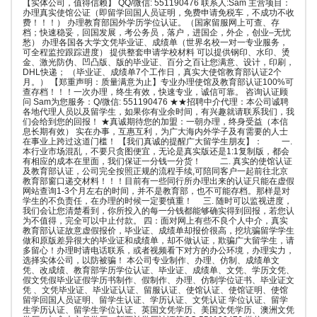
【实体公司，值得信赖】 QQ/微信: 551190476 联系人:Sam 主营项目：
办理真实使馆公证（即留学回国人员证明，免费申请免税车，不成功不收
费！！！） 办理教育部国外学历学位认证。（国家留服网上可查、存
档；快速稳妥，回国发展，考公务员，落户，进国企，外企，创业–无忧
愁） 办理各国各大学文凭毕业证、成绩单（世界名校一对一专业服务，
可全程监控跟踪进度） 提供整套申请学校材料 可以提供钢印、水印、烫
金、激光防伪、凹凸版、版的毕业证、百分之百让您满意、设计，印刷，
DHL快递； （毕业证、成绩单7个工作日，真实大使馆教育部认证2个
月。） 【郑重声明：质量满意为止】专业办理使馆及教育部认证100%可
查存档！！！一次办理，终生有效，快速专业，诚信可靠。 咨询认证顾
问 Sam为您服务：Q/微信: 551190476 ★★招聘中介代理：本公司诚聘
各地代理人员以及留学生，如果你有业余时间，有兴趣就请联系我们，我
们会给到您的回报！ ★真诚期待您的加盟：一朝办理，终身受益（本信
息长期有效） 实在办事，互惠互利，为广大海内外学子及有需要的人士
在事业上跨过这道门槛！ 【我们真诚的提醒广大留学生朋友】： 一.
本行业市场混乱，不要只贪图便宜，无论是真实版还是1:1复制版，都会
有相应的成本在里面，我们保证一分钱一分货！ 二. 真实的使馆认证
及教育部认证，公司完全按照正规的流程手续,可陪同客户一起前往北京
教育部窗口递交材料！！！目前有一些同行所办理出来的认证只能在虚假
网站查询1-3个月左右的时间，并不是教育部，也不可能存档。那样是对
学生的不负责任，在办理的时候一定要慎重！ 三. 随时可以监视进度，
我们会让您清楚看到，你所投入的每一分钱都能够确实得到回报，若您认
为不值得，完全可以中止付款。 四：面对网上有些不良个人中介，真实
教育部认证故意虚假报价，毕业证、成绩单却报价很高，挖坑骗留学学生
做和原版差异很大的毕业证和成绩单，却不做认证，欺骗广大留学生，请
多留心！办理时请电话联系，或者视频看下对方的办公环境，办理实力，
选择实体公司，以防被骗！ 本公司专业制作、办理、仿制、成绩单文
凭、改成绩、教育部学历学位认证、毕业证、成绩单、文凭、学历文凭、
假文凭假毕业证假学历书制作、假制作、办理、仿制学位证书、毕业证文
凭 、文凭毕业证、毕业证认证、留服认证、使馆认证、使馆证明、使馆
留学回国人员证明、留学生认证、学历认证、文凭认证 学位认证、留学
生学历认证、留学生学位认证、英国文凭学历、美国文凭学历、澳洲文凭