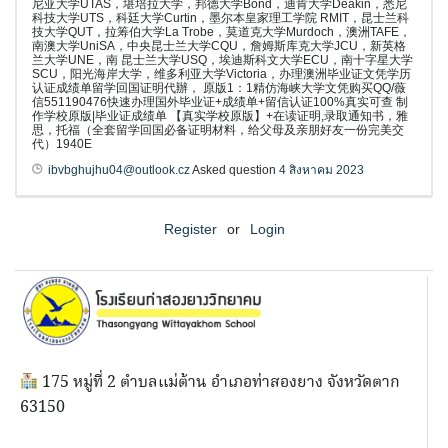
尼亚大学UTAS，堪培拉大学，邦德大学Bond，迪肯大学Deakin，悉尼
科技大学UTS，科廷大学Curtin，墨尔本皇家理工学院 RMIT，昆士兰科
技大学QUT，拉筹伯大学La Trobe，莫道克大学Murdoch，澳洲TAFE，
南澳大学UniSA，中央昆士兰大学CQU，詹姆斯库克大学JCU，新英格
兰大学UNE，南 昆士兰大学USQ，埃迪斯科文大学ECU，南十字星大学
SCU，阳光海岸大学，维多利亚大学Victoria，办理澳洲毕业证文凭学历
认证成绩单留学回国证明代辦， 原版1：1精仿海峡大学文凭购买QQ/薇
信551190476快速办理国外毕业证+成绩单+留信认证100%真实可查 制
作学校原版|毕业证成绩单 【真实学校原版】+在读证明,录取通知书，雅
思，托福（全套留学回国必备证明材料，给父母及亲朋好友一份完美交
代）1940E
ibvbghujhu04@outlook.cz
Asked question
4 สิงหาคม 2023
Register
or
Login
175 หมู่ที่ 2 ตำบลแม่ต้าน อำเภอท่าสองยาง จังหวัดตาก
63150