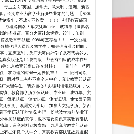
51190476.专业为留学生办理毕业证、成绩
！ 专业面向“英国、加拿大、意大利，澳洲、新西
成绩单，长期专业为留学生解决毕业难的问题，【实体
免费申请免税车，不成功不收费！！！） 办理教育部国
） 办理各国各大学文凭毕业证、成绩单（世界名
、版的毕业证、百分之百让您满意、设计，印刷，
使馆及教育部认证100%可查存档！！！一次办理，
司诚聘各地代理人员以及留学生，如果你有业余时间，
办事，互惠互利，为广大海内外学子及有需要的人
真实版还是1:1复制版，都会有相应的成本在里
前往北京教育部窗口递交材料！！！目前有一些同
任，在办理的时候一定要慎重！ 三. 随时可以
四：面对网上有些不良个人中介，真实教育部认证
骗广大留学生，请多留心！办理时请电话联系，或
成绩、教育部学历学位认证、毕业证、成绩单、文
证、留服认证、使馆认证、使馆证明、使馆留学回
文凭学历、澳洲文凭学历、加拿大文凭学历、新西
戚朋友看下学历认证的情况 办理一份就读学校的毕业证
国外学历认证的真假，也不需要提供真实教育部认
成绩单，递交材料到教育部，办理真实教育部认证
网上有些不良个人中介，真实教育部认证故意虚假