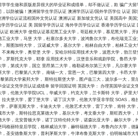
留学学生做和原版差异很大的毕业证和成绩单，却不做认证，欺 骗广大留
，以防被骗！澳洲留学生学历认证 澳洲学历认证/国外学历学位 认证 国
澳洲学位认证流程国外文凭认证 澳洲认证 新加坡文凭认 证 美国高中 美国
约学历学位认证 美 国留学学历认证 海外学历学位认证 香港学历学位认证
证认证 欧洲大学 使馆认证慕尼黑工业大学，哥廷根大学，慕尼黑大学，
德工业大学，马堡 大学，杜塞尔多夫大学，波鸿鲁尔大学，布伦瑞克工业
学，斯图加特大学， 汉诺威大学，基尔大学，柏林自由大学，柏林工业大
，不来梅大学，奥登堡 大学，安哈尔特应用技术大学，波恩大学，勃兰登
学，罗斯托克大学，耶拿 应用技术大学，汉堡音乐和戏剧学院，鲁昂大学
大学，第戎大学，国立 里昂第二大学，格勒诺布尔第三大学，凡尔赛大学
斯大学，巴黎第八大学， 南锡一大，雷恩一大，巴黎第四大学，卡昂大学
，巴黎第四大学索邦大学， 斯特拉斯堡大学，图卢兹三大，波尔多一大，
业证文凭学历认证成绩单 留学回国证明 英国大学： 办理英国毕业证文
学，伦敦大学学院UCL，华威大学，约克大学，兰卡斯特 大学，萨里
拉夫堡大学，爱丁堡大学，诺丁汉大学，伦敦大学亚非学院 SOAS，格
大学，萨塞克斯大学，卡迪夫大学，伦敦艺术大学，雷丁大学，肯特 大学
城市大学，斯特拉思克莱德大学，基尔大学，考文垂大学，斯旺西大学， 
德大学，北安普顿大学，诺丁汉特伦特大学，诺森比亚大学，赫尔大学，约
堡玛格丽特皇后学院，格林威治大学，赫特福德大学，布鲁内尔大学，德蒙
德鲁斯大学，普利茅斯大学，牛津布鲁克斯大学，伯明翰城市大学BCU 新西兰大学