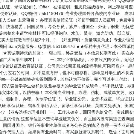
全套留学回国必备证明材料，给父母及亲朋好友一份完美交代）QQ/微信：5
认证、录取通知书、Offer、在读证明、雅思托福成绩单、网上存档可查
使馆认证。QQ/微信：551190476. 专业办理国外各高校的毕业证，
476 联系人:Sam 主营项目： 办理真实使馆公证（即留学回国人员证明，
档；快速稳妥，回国发展，考公务员，落户，进国企，外企，创业–无忧愁
 提供整套申请学校材料 可以提供钢印、水印、烫金、激光防伪、凹凸版
，真实大使馆教育部认证2个月。） 【郑重声明：质量满意为止】专业办理
 Sam为您服务：Q/微信: 551190476 ★★招聘中介代理：本公
！ ★真诚期待您的加盟：一朝办理，终身受益（本信息长期有效） 实在
醒广大留学生朋友】： 一. 本行业市场混乱，不要只贪图便宜，无论是
的使馆认证及教育部认证，公司完全按照正规的流程手续,可陪同客户一起
3个月左右的时间，并不是教育部，也不可能存档。那样是对学生的不负责
的每一分钱都能够确实得到回报，若您认为不值得，完全可以中止付款。 
，挖坑骗留学学生做和原版差异很大的毕业证和成绩单，却不做认证，欺
择实体公司，以防被骗！ 本公司专业制作、办理、仿制、成绩单文凭、改
作、假制作、办理、仿制学位证书、毕业证文凭 、文凭毕业证、毕业证认
认证 学位认证、留学生学历认证、留学生学位认证、英国文凭学历、美国
55119047 【业务选择办理准则】 一、工作未确定，回国需先给父母、亲
做生意的情况 这些单位是不查询毕业证真伪的，而且国内没有渠道去查询
三、回国进国企、银行等事业性单位或者考公务员的情况 办理一份毕业证
地合作代理人员，如果你有业余时间，有兴趣就请联系我们。 敬告：面对