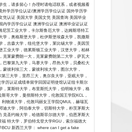
学生，请多留心！办理时请电话联系，或者视频看
境外学历学位认证/澳洲学历学位认证 国外学历学
文凭认证 美国大学 美国文凭 美国查询 美国毕业
 国内学历学位认证 澳洲学位认证 澳洲毕业证认证
开姆尼茨工业大学，卡尔斯鲁厄大学，达姆斯塔特工
大学，奥格斯堡大学，杜伊斯堡埃森大学，凯撒斯
学，吉森大学，纽伦堡大学，莱比锡大学，美因茨
堡工业大学，德累斯顿工业大学，汉堡大学，柏林
，克莱蒙费朗一大，克莱蒙费朗第二大学，萨瓦大
，巴黎第九大学，马赛大学，昂热大学，贝桑松大
，蒙彼利埃三大，蒙彼利埃大学，图尔大学，
里尔第三大学，里昂三大，奥尔良大学，亚眠大学，
凭学历认证成绩单留学回国证明使馆认证纽卡斯尔
大学，莱斯特大学，布里斯托大学，伯明翰大学，格
拉斯哥大学，曼彻斯特大学，伦敦国王学院KCL，
，利物浦大学，伦敦玛丽女王学院QMUL，赫瑞瓦
邓迪大学，阿伯泰大学，切斯特大学，朴茨茅斯大
 克圣约翰大学，哈德斯菲尔德大学，伯恩茅斯大
福 特大学，罗伯特戈登大学RGU，索尔福德大
： where can I get a fake