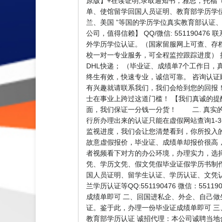
原版】+在读证明,录取通知书，雅思，托福（
单、使馆留学回国人员证明、教育部学历学位
兰、美国 ”等国的学历学位真实教育部认证、
公司，值得信赖】 QQ/微信: 551190
外学历学位认证。（国家留服网上可查、存
校一对一专业服务，可全程监控跟踪进度）
DHL快递； （毕业证、成绩单7个工作日
终生有效，快速专业，诚信可靠。 咨询认证顾问
有兴趣就请联系我们，我们会给到您的回报
士在事业上跨过这道门槛！ 【我们真诚的提
面，我们保证一分钱一分货！ 二. 真实
行所办理出来的认证只能在虚假网站查询1-
监视进度，我们会让您清楚看到，你所投入
故意虚假报价，毕业证、成绩单却报价很高
者视频看下对方的办公环境，办理实力，选
凭、学历文凭、假文凭假毕业证假学历书制
国人员证明、留学生认证、学历认证、文凭
兰学历认证等QQ:551190476 微信：
成绩单即可 二、回国进私企、外企、自己
证。鉴于此，办理一份毕业证成绩单即可 
教育部学历认证 诚招代理：本公司诚聘当