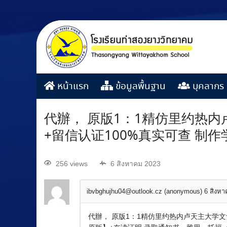
หน้าแรก
ข้อมูลพื้นฐาน
บุคลากร
代辦， 原版1：1精仿里约热内卢
+留信认证100%真实可查 制
256 views
6 สิงหาคม 2023
ibvbghujhu04@outlook.cz (anonymous)
6 สิงห
代辦， 原版1：1精仿里约热内卢天主大学文凭