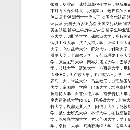
报价，毕业证、成绩单却报价很高，挖坑骗
下对方的办公环境，办理实力，选择实体公司
位认证书/澳洲留学学位认证 法国文凭认证 
证认证 美国学历认证流程 美国文凭认证 纽
美国认证 留学生学历学位认证 留学生毕业
业大学，明斯特大学，弗赖堡大学，多特蒙
劳滕工业大学，法兰克福大学，亚琛工业大
大学，乌尔兹堡大学，萨尔大学，科隆大学
洪堡大学，卡塞尔大学，克劳斯塔尔工业大
学，佩皮尼昂大学，南布列塔尼大学，巴黎
学，波城大学，滨海大学，科西嘉大学，尼
INSEEC，图卢兹大学，图卢兹第三大学
罗马二大，米兰大学，马兰欧尼，办理德国毕
大学，帝国理工学院，巴斯大学，埃克塞特大
鲁斯特大学，谢菲尔德大学，南安普顿大学，
皇家霍洛威大学RHUL，阿斯顿大学，利兹
特大学，埃塞克斯大学，阿伯丁大学，伦敦
学，威尔士班戈大学，林肯大学，布拉德福
学，伦敦商学院大学，罗汉普顿大学，爱丁
学，桑德兰大学，威斯敏斯特大学，南岸大学，圣安