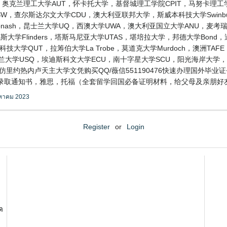
大学，奥克兰理工大学AUT，怀卡托大学，基督城理工学院CPIT，马努卡
SW，查尔斯达尔文大学CDU，澳大利亚联邦大学，斯威本科技大学Swinburn
Monash，昆士兰大学UQ，西澳大学UWA，澳大利亚国立大学ANU，麦考瑞
h，弗林德斯大学Flinders，塔斯马尼亚大学UTAS，堪培拉大学，邦德大学Bo
兰科技大学QUT，拉筹伯大学La Trobe，莫道克大学Murdoch，澳洲TA
兰大学USQ，埃迪斯科文大学ECU，南十字星大学SCU，阳光海岸大学，维
里约热内卢天主大学文凭购买QQ/薇信551190476快速办理国外毕业证
,录取通知书，雅思，托福（全套留学回国必备证明材料，给父母及亲朋好友一
งหาคม 2023
Register
or
Login
ด