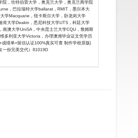
理工学院，坎特伯雷大学，奥克兰大学，奥克兰商学院
e，巴拉瑞特大学ballarat，RMIT，墨尔本大
大学Macquarie，纽卡斯尔大学，卧龙岗大学
nd，迪肯大学Deakin，悉尼科技大学UTS，科廷大学
FE，南澳大学UniSA，中央昆士兰大学CQU，詹姆斯
多利亚大学Victoria，办理澳洲毕业证文凭学历
+成绩单+留信认证100%真实可查 制作学校原版|
份完美交代）81019D