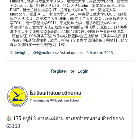
Flinders，塔斯马尼亚大学UTAS，堪培拉大学，邦德大学Bond，迪肯大
学Deakin，悉尼科技大学UTS，科廷大学Curtin，墨尔本皇家理工学院
RMIT，昆士兰科技大学QUT，拉筹伯大学La Trobe，莫道克大学
Murdoch，澳洲TAFE，南澳大学UniSA，中央昆士兰大学CQU，詹姆斯
库克大学JCU，新英格兰大学UNE，南 昆士兰大学USQ，埃迪斯科文大
学ECU，南十字星大学SCU，阳光海岸大学，维多利亚大学Victoria，办
理澳洲毕业证文凭学历认证成绩单留学回国证明代辦， 原版1：1精仿香
港中文大学文凭购买QQ/薇信551190476快速办理国外毕业证+成绩单
+留信认证100%真实可查 制作学校原版|毕业证成绩单 【真实学校原版】
+在读证明,录取通知书，雅思，托福（全套留学回国必备证明材料，给父
母及亲朋好友一份完美交代）1FC
ibvbghujhu04@outlook.cz
Asked question
5 สิงหาคม 2023
Register
or
Login
175 หมู่ที่ 2 ตำบลแม่ต้าน อำเภอท่าสองยาง จังหวัดตาก
63150