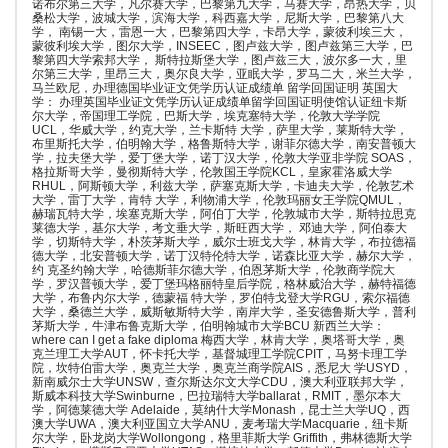
诺布尔第三大学，凡尔赛大学，巴黎第九大学，马赛大学，昂热大学，贝
桑松大学，波城大学，滨海大学，科西嘉大学，尼斯大学，巴黎第八大
学， 南锡一大，雷恩一大，巴黎第四大学，卡昂大学，蒙彼利埃三大，
蒙彼利埃大学，图尔大学，INSEEC，图卢兹大学，图卢兹第三大学，巴
黎第四大学索邦大学， 斯特拉斯堡大学，图卢兹三大，波尔多一大，里
尔第三大学，里昂三大，奥尔良大学，亚眠大学，罗马二大，米兰大学，
马兰欧尼，办理德国毕业证文凭学历认证成绩单 留学回国证明 英国大
学： 办理英国毕业证文凭学历认证成绩单留学回国证明使馆认证纽卡斯
尔大学，帝国理工学院，巴斯大学，埃克塞特大学，伦敦大学学院
UCL，华威大学，约克大学，兰卡斯特 大学，萨里大学，莱斯特大学，
布里斯托大学，伯明翰大学，格鲁斯特大学，谢菲尔德大学，南安普顿大
学，拉夫堡大学，爱丁堡大学，诺丁汉大学，伦敦大学亚非学院 SOAS，
格拉斯哥大学，曼彻斯特大学，伦敦国王学院KCL，皇家霍洛威大学
RHUL，阿斯顿大学，利兹大学，萨塞克斯大学，卡迪夫大学，伦敦艺术
大学，雷丁大学，肯特 大学，利物浦大学，伦敦玛丽女王学院QMUL，
赫瑞瓦特大学，埃塞克斯大学，阿伯丁大学，伦敦城市大学，斯特拉思克
莱德大学，基尔大学，考文垂大学，斯旺西大学， 邓迪大学，阿伯泰大
学，切斯特大学，朴茨茅斯大学，威尔士班戈大学，林肯大学，布拉德福
德大学，北安普顿大学，诺丁汉特伦特大学，诺森比亚大学，赫尔大学，
约 克圣约翰大学，哈德斯菲尔德大学，伯恩茅斯大学，伦敦商学院大
学，罗汉普顿大学，爱丁堡玛格丽特皇后学院，格林威治大学，赫特福德
大学，布鲁内尔大学，德蒙福 特大学，罗伯特戈登大学RGU，索尔福德
大学，桑德兰大学，威斯敏斯特大学，南岸大学，圣安德鲁斯大学，普利
茅斯大学，牛津布鲁克斯大学，伯明翰城市大学BCU 新西兰大学：
where can I get a fake diploma 梅西大学，林肯大学，奥塔哥大学，奥
克兰理工大学AUT，怀卡托大学，基督城理工学院CPIT，马努卡理工学
院，坎特伯雷大学，奥克兰大学，奥克兰商学院AIS，悉尼大 学USYD，
新南威尔士大学UNSW，查尔斯达尔文大学CDU，澳大利亚联邦大学，
斯威本科技大学Swinburne，巴拉瑞特大学ballarat，RMIT，墨尔本大
学，阿德莱德大学 Adelaide，莫纳什大学Monash，昆士兰大学UQ，西
澳大学UWA，澳大利亚国立大学ANU，麦考瑞大学Macquarie，纽卡斯
尔大学，卧龙岗大学Wollongong，格里菲斯大学 Griffith，弗林德斯大学