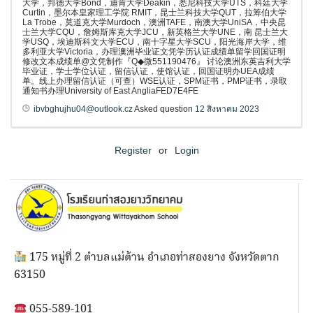
大学，邦德大学Bond，迪肯大学Deakin，悉尼科技大学UTS，科廷大学
Curtin，墨尔本皇家理工学院 RMIT，昆士兰科技大学QUT，拉筹伯大学
La Trobe，莫道克大学Murdoch，澳洲TAFE，南澳大学UniSA，中央昆
士兰大学CQU，詹姆斯库克大学JCU，新英格兰大学UNE，南 昆士兰大
学USQ，埃迪斯科文大学ECU，南十字星大学SCU，阳光海岸大学，维
多利亚大学Victoria，办理澳洲毕业证文凭学历认证成绩单留学回国证明
修改文本成绩单@文凭制作『Q◆微551190476』 讨论澳洲东英吉利大学
毕业证，学士学位认证，留信认证，使馆认证，回国证明办UEA成绩
单。线上办理留信认证（可查）WSE认证，SPM证书，PMP证书，录取
通知书办理University of East AngliaFED7E4FE
ibvbghujhu04@outlook.cz
Asked question
12 สิงหาคม 2023
Register
or
Login
175 หมู่ที่ 2 ตำบลแม่ต้าน อำเภอท่าสองยาง จังหวัดตาก
63150
055-589-101