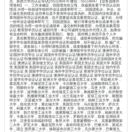
历、新西兰学历认证等QQ:551190476 微信：55119047 【业务选择办
理准则】 一、工作未确定，回国需先给父母、亲戚朋友看下学历认证的
情况 办理一份就读学校的毕业证成绩单即可 二、回国进私企、外企、自
己做生意的情况 这些单位是不查询毕业证真伪的，而且国内没有渠道去
查询国外学历认证的真假，也不需要提供真实教育部认证。鉴于此，办理
一份毕业证成绩单即可 三、回国进国企、银行等事业性单位或者考公务
员的情况 办理一份毕业证成绩单，递交材料到教育部，办理真实教育部
认证 教育部学历认证 诚招代理：本公司诚聘当地合作代理人员，如果你
有业余时间，有兴趣就请联系我们。 敬告：面对网上有些不良个人中
介，真实教育部认证故意虚假报价，毕业证、成绩单却报价很高，挖坑骗
留学学生做和原版差异很大的毕业证和成绩单，却不做认证，欺 骗广大
留学生，请多留心！办理时请电话联系，或者视频看下对方的办公环境，
办理实力，选择实体公司，以防被骗！澳洲留学生学历认证 澳洲学历认
证/国外学历学位 认证 国境外学历学位认证/澳洲学历学位认证 国外学历
学位认证书/澳洲留学学位认证 法国文凭认证 澳洲学位认证流程国外文凭
认证 澳洲认证 新加坡文凭认 证 美国高中 美国文凭认证 美国大学 美国文
凭 美国查询 美国毕业证认证 美国学历认证流程 美国文凭认证 纽约学历
学位认证 美 国留学学历认证 海外学历学位认证 香港学历学位认证 国内
学历学位认证 澳洲学位认证 澳洲毕业证认证 美国认证 留学生学历学位认
证 留学生毕业证认证 欧洲大学 使馆认证慕尼黑工业大学，哥廷根大学，
慕尼黑大学，开姆尼茨工业大学，卡尔斯鲁厄大学，达姆斯塔特工业大
学，明斯特大学，弗赖堡大学，多特蒙德工业大学，马堡 大学，杜塞尔
多夫大学，波鸿鲁尔大学，布伦瑞克工业大学，奥格斯堡大学，杜伊斯堡
埃森大学，凯撒斯劳滕工业大学，法兰克福大学，亚琛工业大学，斯图加
特大学， 汉诺威大学，基尔大学，柏林自由大学，柏林工业大学，吉森
大学，纽伦堡大学，莱比锡大学，美因茨大学，乌尔兹堡大学，萨尔大
学，科隆大学，不来梅大学，奥登堡 大学，安哈尔特应用技术大学，波
恩大学，勃兰登堡工业大学，德累斯顿工业大学，汉堡大学，柏林洪堡大
学，卡塞尔大学，克劳斯塔尔工业大学，罗斯托克大学，耶拿 应用技术
大学，汉堡音乐和戏剧学院，鲁昂大学，克莱蒙费朗一大，克莱蒙费朗第
二大学，萨瓦大学，佩皮尼昂大学，南布列塔尼大学，巴黎大学，第戎大
学，国立 里昂第二大学，格勒诺布尔第三大学，凡尔赛大学，巴黎第九