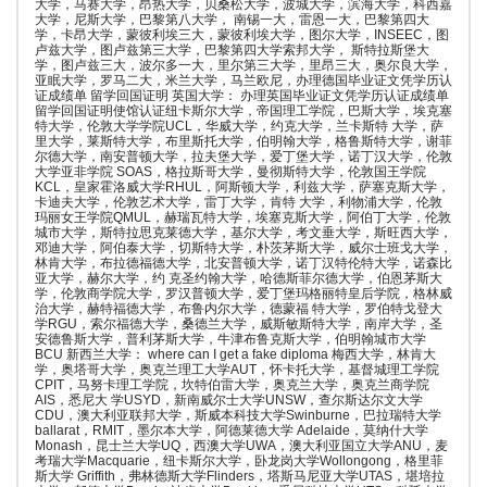
大学，马赛大学，昂热大学，贝桑松大学，波城大学，滨海大学，科西嘉
大学，尼斯大学，巴黎第八大学， 南锡一大，雷恩一大，巴黎第四大
学，卡昂大学，蒙彼利埃三大，蒙彼利埃大学，图尔大学，INSEEC，图
卢兹大学，图卢兹第三大学，巴黎第四大学索邦大学， 斯特拉斯堡大
学，图卢兹三大，波尔多一大，里尔第三大学，里昂三大，奥尔良大学，
亚眠大学，罗马二大，米兰大学，马兰欧尼，办理德国毕业证文凭学历认
证成绩单 留学回国证明 英国大学： 办理英国毕业证文凭学历认证成绩单
留学回国证明使馆认证纽卡斯尔大学，帝国理工学院，巴斯大学，埃克塞
特大学，伦敦大学学院UCL，华威大学，约克大学，兰卡斯特 大学，萨
里大学，莱斯特大学，布里斯托大学，伯明翰大学，格鲁斯特大学，谢菲
尔德大学，南安普顿大学，拉夫堡大学，爱丁堡大学，诺丁汉大学，伦敦
大学亚非学院 SOAS，格拉斯哥大学，曼彻斯特大学，伦敦国王学院
KCL，皇家霍洛威大学RHUL，阿斯顿大学，利兹大学，萨塞克斯大学，
卡迪夫大学，伦敦艺术大学，雷丁大学，肯特 大学，利物浦大学，伦敦
玛丽女王学院QMUL，赫瑞瓦特大学，埃塞克斯大学，阿伯丁大学，伦敦
城市大学，斯特拉思克莱德大学，基尔大学，考文垂大学，斯旺西大学，
邓迪大学，阿伯泰大学，切斯特大学，朴茨茅斯大学，威尔士班戈大学，
林肯大学，布拉德福德大学，北安普顿大学，诺丁汉特伦特大学，诺森比
亚大学，赫尔大学，约 克圣约翰大学，哈德斯菲尔德大学，伯恩茅斯大
学，伦敦商学院大学，罗汉普顿大学，爱丁堡玛格丽特皇后学院，格林威
治大学，赫特福德大学，布鲁内尔大学，德蒙福 特大学，罗伯特戈登大
学RGU，索尔福德大学，桑德兰大学，威斯敏斯特大学，南岸大学，圣
安德鲁斯大学，普利茅斯大学，牛津布鲁克斯大学，伯明翰城市大学
BCU 新西兰大学： where can I get a fake diploma 梅西大学，林肯大
学，奥塔哥大学，奥克兰理工大学AUT，怀卡托大学，基督城理工学院
CPIT，马努卡理工学院，坎特伯雷大学，奥克兰大学，奥克兰商学院
AIS，悉尼大 学USYD，新南威尔士大学UNSW，查尔斯达尔文大学
CDU，澳大利亚联邦大学，斯威本科技大学Swinburne，巴拉瑞特大学
ballarat，RMIT，墨尔本大学，阿德莱德大学 Adelaide，莫纳什大学
Monash，昆士兰大学UQ，西澳大学UWA，澳大利亚国立大学ANU，麦
考瑞大学Macquarie，纽卡斯尔大学，卧龙岗大学Wollongong，格里菲
斯大学 Griffith，弗林德斯大学Flinders，塔斯马尼亚大学UTAS，堪培拉