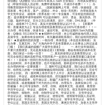
得信赖】 QQ/微信: 551190476 联系人:Sam 主营项目： 办理真实使馆公
证（即留学回国人员证明，免费申请免税车，不成功不收费！！！） 办
理教育部国外学历学位认证。（国家留服网上可查、存档；快速稳妥，回
国发展，考公务员，落户，进国企，外企，创业–无忧愁） 办理各国各大
学文凭毕业证、成绩单（世界名校一对一专业服务，可全程监控跟踪进
度） 提供整套申请学校材料 可以提供钢印、水印、烫金、激光防伪、凹
凸版、版的毕业证、百分之百让您满意、设计，印刷，DHL快递； （毕
业证、成绩单7个工作日，真实大使馆教育部认证2个月。） 【郑重声
明：质量满意为止】专业办理使馆及教育部认证100%可查存档！！！一
次办理，终生有效，快速专业，诚信可靠。 咨询认证顾问 Sam为您服
务：Q/微信: 551190476 ★★招聘中介代理：本公司诚聘各地代理人员以
及留学生，如果你有业余时间，有兴趣就请联系我们，我们会给到您的回
报！ ★真诚期待您的加盟：一朝办理，终身受益（本信息长期有效） 实
在办事，互惠互利，为广大海内外学子及有需要的人士在事业上跨过这道
门槛！ 【我们真诚的提醒广大留学生朋友】： 一. 本行业市场混乱，
不要只贪图便宜，无论是真实版还是1:1复制版，都会有相应的成本在里
面，我们保证一分钱一分货！ 二. 真实的使馆认证及教育部认证，公
司完全按照正规的流程手续,可陪同客户一起前往北京教育部窗口递交材
料！！！目前有一些同行所办理出来的认证只能在虚假网站查询1-3个月
左右的时间，并不是教育部，也不可能存档。那样是对学生的不负责任，
在办理的时候一定要慎重！ 三. 随时可以监视进度，我们会让您清楚看
到，你所投入的每一分钱都能够确实得到回报，若您认为不值得，完全可
以中止付款。 四：面对网上有些不良个人中介，真实教育部认证故意虚
假报价，毕业证、成绩单却报价很高，挖坑骗留学学生做和原版差异很大
的毕业证和成绩单，却不做认证，欺骗广大留学生，请多留心！办理时请
电话联系，或者视频看下对方的办公环境，办理实力，选择实体公司，以
防被骗！ 本公司专业制作、办理、仿制、成绩单文凭、改成绩、教育部
学历学位认证、毕业证、成绩单、文凭、学历文凭、假文凭假毕业证假学
历书制作、假制作、办理、仿制学位证书、毕业证文凭 、文凭毕业证、
毕业证认证、留服认证、使馆认证、使馆证明、使馆留学回国人员证明、
留学生认证、学历认证、文凭认证 学位认证、留学生学历认证、留学生
学位认证、英国文凭学历、美国文凭学历、澳洲文凭学历、加拿大文凭学