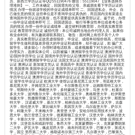
历、新西兰学历认证等QQ:551190476 微信：55119047 【业务选择办
理准则】 一、工作未确定，回国需先给父母、亲戚朋友看下学历认证的
情况 办理一份就读学校的毕业证成绩单即可 二、回国进私企、外企、自
己做生意的情况 这些单位是不查询毕业证真伪的，而且国内没有渠道去
查询国外学历认证的真假，也不需要提供真实教育部认证。鉴于此，办理
一份毕业证成绩单即可 三、回国进国企、银行等事业性单位或者考公务
员的情况 办理一份毕业证成绩单，递交材料到教育部，办理真实教育部
认证 教育部学历认证 诚招代理：本公司诚聘当地合作代理人员，如果你
有业余时间，有兴趣就请联系我们。 敬告：面对网上有些不良个人中
介，真实教育部认证故意虚假报价，毕业证、成绩单却报价很高，挖坑骗
留学学生做和原版差异很大的毕业证和成绩单，却不做认证，欺 骗广大
留学生，请多留心！办理时请电话联系，或者视频看下对方的办公环境，
办理实力，选择实体公司，以防被骗！澳洲留学生学历认证 澳洲学历认
证/国外学历学位 认证 国境外学历学位认证/澳洲学历学位认证 国外学历
学位认证书/澳洲留学学位认证 法国文凭认证 澳洲学位认证流程国外文凭
认证 澳洲认证 新加坡文凭认 证 美国高中 美国文凭认证 美国大学 美国文
凭 美国查询 美国毕业证认证 美国学历认证流程 美国文凭认证 纽约学历
学位认证 美 国留学学历认证 海外学历学位认证 香港学历学位认证 国内
学历学位认证 澳洲学位认证 澳洲毕业证认证 美国认证 留学生学历学位认
证 留学生毕业证认证 欧洲大学 使馆认证慕尼黑工业大学，哥廷根大学，
慕尼黑大学，开姆尼茨工业大学，卡尔斯鲁厄大学，达姆斯塔特工业大
学，明斯特大学，弗赖堡大学，多特蒙德工业大学，马堡 大学，杜塞尔
多夫大学，波鸿鲁尔大学，布伦瑞克工业大学，奥格斯堡大学，杜伊斯堡
埃森大学，凯撒斯劳滕工业大学，法兰克福大学，亚琛工业大学，斯图加
特大学， 汉诺威大学，基尔大学，柏林自由大学，柏林工业大学，吉森
大学，纽伦堡大学，莱比锡大学，美因茨大学，乌尔兹堡大学，萨尔大
学，科隆大学，不来梅大学，奥登堡 大学，安哈尔特应用技术大学，波
恩大学，勃兰登堡工业大学，德累斯顿工业大学，汉堡大学，柏林洪堡大
学，卡塞尔大学，克劳斯塔尔工业大学，罗斯托克大学，耶拿 应用技术
大学，汉堡音乐和戏剧学院，鲁昂大学，克莱蒙费朗一大，克莱蒙费朗第
二大学，萨瓦大学，佩皮尼昂大学，南布列塔尼大学，巴黎大学，第戎大
学，国立 里昂第二大学，格勒诺布尔第三大学，凡尔赛大学，巴黎第九