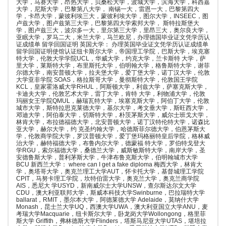
大学，马赛大学，昂热大学，贝桑松大学，波城大学，滨海大学，科西嘉
大学，尼斯大学，巴黎第八大学， 南锡一大，雷恩一大，巴黎第四大
学，卡昂大学，蒙彼利埃三大，蒙彼利埃大学，图尔大学，INSEEC，图
卢兹大学，图卢兹第三大学，巴黎第四大学索邦大学， 斯特拉斯堡大
学，图卢兹三大，波尔多一大，里尔第三大学，里昂三大，奥尔良大学，
亚眠大学，罗马二大，米兰大学，马兰欧尼，办理德国毕业证文凭学历认
证成绩单 留学回国证明 英国大学： 办理英国毕业证文凭学历认证成绩单
留学回国证明使馆认证纽卡斯尔大学，帝国理工学院，巴斯大学，埃克塞
特大学，伦敦大学学院UCL，华威大学，约克大学，兰卡斯特 大学，萨
里大学，莱斯特大学，布里斯托大学，伯明翰大学，格鲁斯特大学，谢菲
尔德大学，南安普顿大学，拉夫堡大学，爱丁堡大学，诺丁汉大学，伦敦
大学亚非学院 SOAS，格拉斯哥大学，曼彻斯特大学，伦敦国王学院
KCL，皇家霍洛威大学RHUL，阿斯顿大学，利兹大学，萨塞克斯大学，
卡迪夫大学，伦敦艺术大学，雷丁大学，肯特 大学，利物浦大学，伦敦
玛丽女王学院QMUL，赫瑞瓦特大学，埃塞克斯大学，阿伯丁大学，伦敦
城市大学，斯特拉思克莱德大学，基尔大学，考文垂大学，斯旺西大学，
邓迪大学，阿伯泰大学，切斯特大学，朴茨茅斯大学，威尔士班戈大学，
林肯大学，布拉德福德大学，北安普顿大学，诺丁汉特伦特大学，诺森比
亚大学，赫尔大学，约 克圣约翰大学，哈德斯菲尔德大学，伯恩茅斯大
学，伦敦商学院大学，罗汉普顿大学，爱丁堡玛格丽特皇后学院，格林威
治大学，赫特福德大学，布鲁内尔大学，德蒙福 特大学，罗伯特戈登大
学RGU，索尔福德大学，桑德兰大学，威斯敏斯特大学，南岸大学，圣
安德鲁斯大学，普利茅斯大学，牛津布鲁克斯大学，伯明翰城市大学
BCU 新西兰大学： where can I get a fake diploma 梅西大学，林肯大
学，奥塔哥大学，奥克兰理工大学AUT，怀卡托大学，基督城理工学院
CPIT，马努卡理工学院，坎特伯雷大学，奥克兰大学，奥克兰商学院
AIS，悉尼大 学USYD，新南威尔士大学UNSW，查尔斯达尔文大学
CDU，澳大利亚联邦大学，斯威本科技大学Swinburne，巴拉瑞特大学
ballarat，RMIT，墨尔本大学，阿德莱德大学 Adelaide，莫纳什大学
Monash，昆士兰大学UQ，西澳大学UWA，澳大利亚国立大学ANU，麦
考瑞大学Macquarie，纽卡斯尔大学，卧龙岗大学Wollongong，格里菲
斯大学 Griffith，弗林德斯大学Flinders，塔斯马尼亚大学UTAS，堪培拉