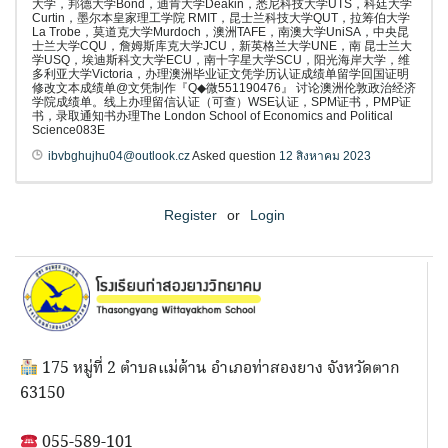
大学，邦德大学Bond，迪肯大学Deakin，悉尼科技大学UTS，科廷大学
Curtin，墨尔本皇家理工学院 RMIT，昆士兰科技大学QUT，拉筹伯大学
La Trobe，莫道克大学Murdoch，澳洲TAFE，南澳大学UniSA，中央昆
士兰大学CQU，詹姆斯库克大学JCU，新英格兰大学UNE，南 昆士兰大
学USQ，埃迪斯科文大学ECU，南十字星大学SCU，阳光海岸大学，维
多利亚大学Victoria，办理澳洲毕业证文凭学历认证成绩单留学回国证明
修改文本成绩单@文凭制作『Q◆微551190476』 讨论澳洲伦敦政治经济
学院成绩单。线上办理留信认证（可查）WSE认证，SPM证书，PMP证
书，录取通知书办理The London School of Economics and Political
Science083E
ibvbghujhu04@outlook.cz
Asked question
12 สิงหาคม 2023
Register
or
Login
175 หมู่ที่ 2 ตำบลแม่ต้าน อำเภอท่าสองยาง จังหวัดตาก
63150
055-589-101