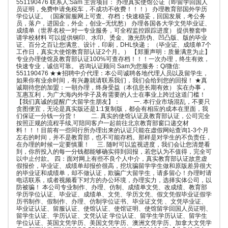
551190476 联系人:Sam 主营项目： 办理真实使馆公证（即留学回国人
员证明，免费申请免税车，不成功不收费！！！） 办理教育部国外学历
学位认证。（国家留服网上可查、存档；快速稳妥，回国发展，考公务
员，落户，进国企，外企，创业–无忧愁） 办理各国各大学文凭毕业证、
成绩单（世界名校一对一专业服务，可全程监控跟踪进度） 提供整套申
请学校材料 可以提供钢印、水印、烫金、激光防伪、凹凸版、版的毕业
证、百分之百让您满意、设计，印刷，DHL快递； （毕业证、成绩单7个
工作日，真实大使馆教育部认证2个月。） 【郑重声明：质量满意为止】
专业办理使馆及教育部认证100%可查存档！！！一次办理，终生有效，
快速专业，诚信可靠。 咨询认证顾问 Sam为您服务：Q/微信:
551190476 ★★招聘中介代理：本公司诚聘各地代理人员以及留学生，
如果你有业余时间，有兴趣就请联系我们，我们会给到您的回报！ ★真
诚期待您的加盟：一朝办理，终身受益（本信息长期有效） 实在办事，
互惠互利，为广大海内外学子及有需要的人士在事业上跨过这道门槛！
【我们真诚的提醒广大留学生朋友】： 一. 本行业市场混乱，不要只
贪图便宜，无论是真实版还是1:1复制版，都会有相应的成本在里面，我
们保证一分钱一分货！ 二. 真实的使馆认证及教育部认证，公司完全
按照正规的流程手续,可陪同客户一起前往北京教育部窗口递交材
料！！！目前有一些同行所办理出来的认证只能在虚假网站查询1-3个月
左右的时间，并不是教育部，也不可能存档。那样是对学生的不负责任，
在办理的时候一定要慎重！ 三. 随时可以监视进度，我们会让您清楚看
到，你所投入的每一分钱都能够确实得到回报，若您认为不值得，完全可
以中止付款。 四：面对网上有些不良个人中介，真实教育部认证故意虚
假报价，毕业证、成绩单却报价很高，挖坑骗留学学生做和原版差异很大
的毕业证和成绩单，却不做认证，欺骗广大留学生，请多留心！办理时请
电话联系，或者视频看下对方的办公环境，办理实力，选择实体公司，以
防被骗！ 本公司专业制作、办理、仿制、成绩单文凭、改成绩、教育部
学历学位认证、毕业证、成绩单、文凭、学历文凭、假文凭假毕业证假学
历书制作、假制作、办理、仿制学位证书、毕业证文凭 、文凭毕业证、
毕业证认证、留服认证、使馆认证、使馆证明、使馆留学回国人员证明、
留学生认证、学历认证、文凭认证 学位认证、留学生学历认证、留学生
学位认证、英国文凭学历、美国文凭学历、澳洲文凭学历、加拿大文凭学