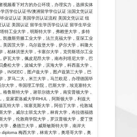
者视频看下对方的办公环境，办理实力，选择实体
外学历学位认证书/澳洲留学学位认证 法国文凭认证
国毕业证认证 美国学历认证流程 美国文凭认证 纽
证认证 美国认证 留学生学历学位认证 留学生毕业
斯塔特工业大学，明斯特大学，弗赖堡大学，多特
，凯撒斯劳滕工业大学，法兰克福大学，亚琛工业
，美因茨大学，乌尔兹堡大学，萨尔大学，科隆大
学，柏林洪堡大学，卡塞尔大学，克劳斯塔尔工业
，萨瓦大学，佩皮尼昂大学，南布列塔尼大学，巴
贝桑松大学，波城大学，滨海大学，科西嘉大学，
，INSEEC，图卢兹大学，图卢兹第三大学，巴
学，罗马二大，米兰大学，马兰欧尼，办理德国毕
斯尔大学，帝国理工学院，巴斯大学，埃克塞特大
学，格鲁斯特大学，谢菲尔德大学，南安普顿大学，
L，皇家霍洛威大学RHUL，阿斯顿大学，利兹大
赫瑞瓦特大学，埃塞克斯大学，阿伯丁大学，伦敦城
斯大学，威尔士班戈大学，林肯大学，布拉德福德
斯大学，伦敦商学院大学，罗汉普顿大学，爱丁堡
德大学，桑德兰大学，威斯敏斯特大学，南岸大
e diploma 梅西大学，林肯大学，奥塔哥大学，奥