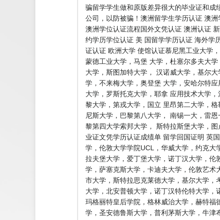
骗留学学生做和原版差异很大的毕业证和成
公司，以防被骗！澳洲留学生学历认证 澳洲学
澳洲学位认证流程国外文凭认证 澳洲认证 新
约学历学位认证 美 国留学学历认证 海外学
证认证 欧洲大学 使馆认证慕尼黑工业大
蒙德工业大学，马堡 大学，杜塞尔多夫大
大学，斯图加特大学， 汉诺威大学，基尔
学，不来梅大学，奥登堡 大学，安哈尔特
大学，罗斯托克大学，耶拿 应用技术大学
黎大学，第戎大学，国立 里昂第二大学，
尼斯大学，巴黎第八大学， 南锡一大，雷恩
黎第四大学索邦大学， 斯特拉斯堡大学，
业证文凭学历认证成绩单 留学回国证明 英
学，伦敦大学学院UCL，华威大学，约克大
拉夫堡大学，爱丁堡大学，诺丁汉大学，伦敦
学，萨塞克斯大学，卡迪夫大学，伦敦艺术大
市大学，斯特拉思克莱德大学，基尔大学，
大学，北安普顿大学，诺丁汉特伦特大学，
玛格丽特皇后学院，格林威治大学，赫特福
学，圣安德鲁斯大学，普利茅斯大学，牛津布鲁克斯大