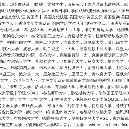
绩单，却不做认证，欺 骗广大留学生，请多留心！办理时请电话联系，或
历认证/国外学历学位 认证 国境外学历学位认证/澳洲学历学位认证 国
加坡文凭认 证 美国高中 美国文凭认证 美国大学 美国文凭 美国查询 美
历学位认证 香港学历学位认证 国内学历学位认证 澳洲学位认证 澳洲毕业
学，哥廷根大学，慕尼黑大学，开姆尼茨工业大学，卡尔斯鲁厄大学，达姆
学，波鸿鲁尔大学，布伦瑞克工业大学，奥格斯堡大学，杜伊斯堡埃森大学
大学，柏林自由大学，柏林工业大学，吉森大学，纽伦堡大学，莱比锡大学
应用技术大学，波恩大学，勃兰登堡工业大学，德累斯顿工业大学，汉堡大
，汉堡音乐和戏剧学院，鲁昂大学，克莱蒙费朗一大，克莱蒙费朗第二大学
格勒诺布尔第三大学，凡尔赛大学，巴黎第九大学，马赛大学，昂热大学，
一大，巴黎第四大学，卡昂大学，蒙彼利埃三大，蒙彼利埃大学，图尔大学
图卢兹三大，波尔多一大，里尔第三大学，里昂三大，奥尔良大学，亚眠大
国大学： 办理英国毕业证文凭学历认证成绩单留学回国证明使馆认证纽卡
学，兰卡斯特 大学，萨里大学，莱斯特大学，布里斯托大学，伯明翰大
大学亚非学院 SOAS，格拉斯哥大学，曼彻斯特大学，伦敦国王学院KC
学，雷丁大学，肯特 大学，利物浦大学，伦敦玛丽女王学院QMUL，
考文垂大学，斯旺西大学， 邓迪大学，阿伯泰大学，切斯特大学，朴茨茅
诺森比亚大学，赫尔大学，约 克圣约翰大学，哈德斯菲尔德大学，伯恩茅
德大学，布鲁内尔大学，德蒙福 特大学，罗伯特戈登大学RGU，索尔福
学，伯明翰城市大学BCU 新西兰大学： where can I get a fak