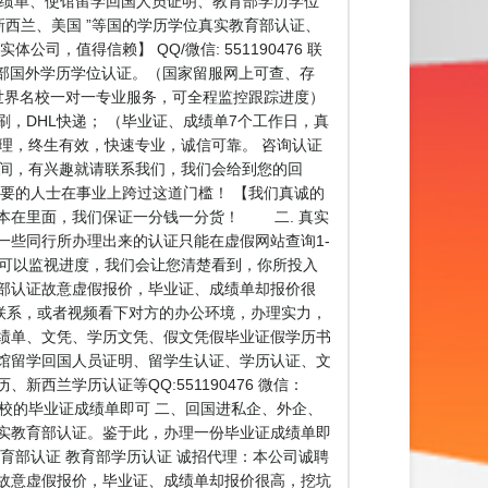
毕业证、成绩单、使馆留学回国人员证明、教育部学历学位
新西兰、美国 ”等国的学历学位真实教育部认证、
司，值得信赖】 QQ/微信: 551190476 联
育部国外学历学位认证。（国家留服网上可查、存
世界名校一对一专业服务，可全程监控跟踪进度）
，DHL快递； （毕业证、成绩单7个工作日，真
办理，终生有效，快速专业，诚信可靠。 咨询认证
业余时间，有兴趣就请联系我们，我们会给到您的回
要的人士在事业上跨过这道门槛！ 【我们真诚的
成本在里面，我们保证一分钱一分货！ 二. 真实
一些同行所办理出来的认证只能在虚假网站查询1-
时可以监视进度，我们会让您清楚看到，你所投入
部认证故意虚假报价，毕业证、成绩单却报价很
联系，或者视频看下对方的办公环境，办理实力，
绩单、文凭、学历文凭、假文凭假毕业证假学历书
馆留学回国人员证明、留学生认证、学历认证、文
兰学历认证等QQ:551190476 微信：
学校的毕业证成绩单即可 二、回国进私企、外企、
实教育部认证。鉴于此，办理一份毕业证成绩单即
育部认证 教育部学历认证 诚招代理：本公司诚聘
故意虚假报价，毕业证、成绩单却报价很高，挖坑