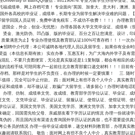
iversity of BathQQ/微信：551190476.专业为留学生办理
思托福成绩单、网上存档可查！ 专业面向“英国、加拿大、意大利，澳洲、
业办理国外各高校的毕业证，成绩单，长期专业为留学生解决毕业难的问题，【实体公
证（即留学回国人员证明，免费申请免税车，不成功不收费！！！） 办理教
，进国企，外企，创业–无忧愁） 办理各国各大学文凭毕业证、成绩单（
、烫金、激光防伪、凹凸版、版的毕业证、百分之百让您满意、设计，印刷
：质量满意为止】专业办理使馆及教育部认证100%可查存档！！！一次
90476 ★★招聘中介代理：本公司诚聘各地代理人员以及留学生，如果你有
受益（本信息长期有效） 实在办事，互惠互利，为广大海内外学子及有需
混乱，不要只贪图便宜，无论是真实版还是1:1复制版，都会有相应的
的流程手续,可陪同客户一起前往北京教育部窗口递交材料！！！目前有
能存档。那样是对学生的不负责任，在办理的时候一定要慎重！ 三. 随
不值得，完全可以中止付款。 四：面对网上有些不良个人中介，真实教育
业证和成绩单，却不做认证，欺骗广大留学生，请多留心！办理时请电话
作、办理、仿制、成绩单文凭、改成绩、教育部学历学位认证、毕业证、成
证文凭 、文凭毕业证、毕业证认证、留服认证、使馆认证、使馆证明、使
位认证、英国文凭学历、美国文凭学历、澳洲文凭学历、加拿大文凭学历、新西
、工作未确定，回国需先给父母、亲戚朋友看下学历认证的情况 办理一份就读
证真伪的，而且国内没有渠道去查询国外学历认证的真假，也不需要提供真
考公务员的情况 办理一份毕业证成绩单，递交材料到教育部，办理真实教
兴趣就请联系我们。 敬告：面对网上有些不良个人中介，真实教育部认证