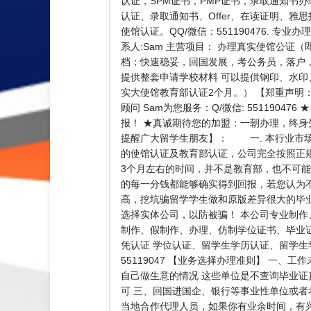
认证，SPM证书，PMP证书，录取通知书办理Un
认证、录取通知书、Offer、在读证明、雅
使馆认证。QQ/微信：551190476. 专
系人:Sam 主营项目： 办理真实使馆公
档；快速稳妥，回国发展，考公务员，落户
提供整套申请学校材料 可以提供钢印、水印
实大使馆教育部认证2个月。） 【郑重声明
顾问 Sam为您服务：Q/微信: 5511
报！ ★真诚期待您的加盟：一朝办理，终身
提醒广大留学生朋友】： 一. 本行业市场
的使馆认证及教育部认证，公司完全按照正规
3个月左右的时间，并不是教育部，也不可
的每一分钱都能够确实得到回报，若您认为
高，挖坑骗留学学生做和原版差异很大的毕
选择实体公司，以防被骗！ 本公司专业制
制作、假制作、办理、仿制学位证书、毕业
凭认证 学位认证、留学生学历认证、留学生学
55119047 【业务选择办理准则】 一
自己做生意的情况 这些单位是不查询毕业
可 三、回国进国企、银行等事业性单位或者
当地合作代理人员，如果你有业余时间，有