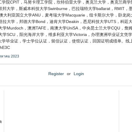
学院CPIT，马努卡理工学院，坎特伯雷大学，奥克兰大学，奥克兰商学院A
学，斯威本科技大学Swinburne，巴拉瑞特大学ballarat，RMIT，
大利亚国立大学ANU，麦考瑞大学Macquarie，纽卡斯尔大学，卧龙岗大学Wol
堪培拉大学，邦德大学Bond，迪肯大学Deakin，悉尼科技大学UTS，科廷大
克大学Murdoch，澳洲TAFE，南澳大学UniSA，中央昆士兰大学CQU，
大学SCU，阳光海岸大学，维多利亚大学Victoria，办理澳洲毕业证
洲巴斯大学毕业证，学士学位认证，留信认证，使馆认证，回国证明成绩单。线
hE3C
ิงหาคม 2023
Register
or
Login
ด