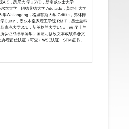
IS，悉尼大 学USYD，新南威尔士大学
墨尔本大学，阿德莱德大学 Adelaide，莫纳什大学
longong，格里菲斯大学 Griffith，弗林德
学Curtin，墨尔本皇家理工学院 RMIT，昆士兰科
詹姆斯库克大学JCU，新英格兰大学UNE，南 昆士兰
文凭学历认证成绩单留学回国证明修改文本成绩单@文
上办理留信认证（可查）WSE认证，SPM证书，