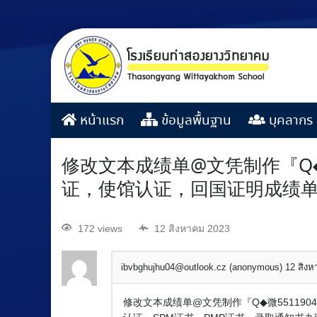
หน้าแรก
ข้อมูลพื้นฐาน
บุคลากร
修改文本成绩单@文凭制作『Q◆
证，使馆认证，回国证明成绩单
172 views
12 สิงหาคม 2023
ibvbghujhu04@outlook.cz (anonymous)
12 สิง
修改文本成绩单@文凭制作『Q◆微55119