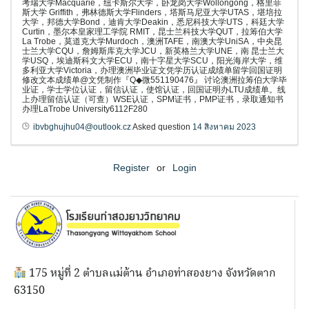
考瑞大学Macquarie，纽卡斯尔大学，卧龙岗大学Wollongong，格里菲
斯大学 Griffith，弗林德斯大学Flinders，塔斯马尼亚大学UTAS，堪培拉
大学，邦德大学Bond，迪肯大学Deakin，悉尼科技大学UTS，科廷大学
Curtin，墨尔本皇家理工学院 RMIT，昆士兰科技大学QUT，拉筹伯大学
La Trobe，莫道克大学Murdoch，澳洲TAFE，南澳大学UniSA，中央昆
士兰大学CQU，詹姆斯库克大学JCU，新英格兰大学UNE，南 昆士兰大
学USQ，埃迪斯科文大学ECU，南十字星大学SCU，阳光海岸大学，维
多利亚大学Victoria，办理澳洲毕业证文凭学历认证成绩单留学回国证明
修改文本成绩单@文凭制作『Q◆微551190476』 讨论澳洲拉筹伯大学毕
业证，学士学位认证，留信认证，使馆认证，回国证明办LTU成绩单。线
上办理留信认证（可查）WSE认证，SPM证书，PMP证书，录取通知书
办理LaTrobe University6112F280
ibvbghujhu04@outlook.cz
Asked question
14 สิงหาคม 2023
Register
or
Login
175 หมู่ที่ 2 ตำบลแม่ต้าน อำเภอท่าสองยาง จังหวัดตาก
63150