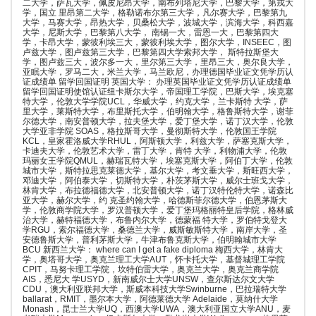
二大学，萨瓦大学，佩皮尼昂大学，南布列塔尼大学，巴黎大学，第戎大
学，国立 里昂第二大学，格勒诺布尔第三大学，凡尔赛大学，巴黎第九
大学，马赛大学，昂热大学，贝桑松大学，波城大学，滨海大学，科西嘉
大学，尼斯大学，巴黎第八大学， 南锡一大，雷恩一大，巴黎第四大
学，卡昂大学，蒙彼利埃三大，蒙彼利埃大学，图尔大学，INSEEC，图
卢兹大学，图卢兹第三大学，巴黎第四大学索邦大学， 斯特拉斯堡大
学，图卢兹三大，波尔多一大，里尔第三大学，里昂三大，奥尔良大学，
亚眠大学，罗马二大，米兰大学，马兰欧尼，办理德国毕业证文凭学历认
证成绩单 留学回国证明 英国大学： 办理英国毕业证文凭学历认证成绩单
留学回国证明使馆认证纽卡斯尔大学，帝国理工学院，巴斯大学，埃克塞
特大学，伦敦大学学院UCL，华威大学，约克大学，兰卡斯特 大学，萨
里大学，莱斯特大学，布里斯托大学，伯明翰大学，格鲁斯特大学，谢菲
尔德大学，南安普顿大学，拉夫堡大学，爱丁堡大学，诺丁汉大学，伦敦
大学亚非学院 SOAS，格拉斯哥大学，曼彻斯特大学，伦敦国王学院
KCL，皇家霍洛威大学RHUL，阿斯顿大学，利兹大学，萨塞克斯大学，
卡迪夫大学，伦敦艺术大学，雷丁大学，肯特 大学，利物浦大学，伦敦
玛丽女王学院QMUL，赫瑞瓦特大学，埃塞克斯大学，阿伯丁大学，伦敦
城市大学，斯特拉思克莱德大学，基尔大学，考文垂大学，斯旺西大学，
邓迪大学，阿伯泰大学，切斯特大学，朴茨茅斯大学，威尔士班戈大学，
林肯大学，布拉德福德大学，北安普顿大学，诺丁汉特伦特大学，诺森比
亚大学，赫尔大学，约 克圣约翰大学，哈德斯菲尔德大学，伯恩茅斯大
学，伦敦商学院大学，罗汉普顿大学，爱丁堡玛格丽特皇后学院，格林威
治大学，赫特福德大学，布鲁内尔大学，德蒙福 特大学，罗伯特戈登大
学RGU，索尔福德大学，桑德兰大学，威斯敏斯特大学，南岸大学，圣
安德鲁斯大学，普利茅斯大学，牛津布鲁克斯大学，伯明翰城市大学
BCU 新西兰大学： where can I get a fake diploma 梅西大学，林肯大
学，奥塔哥大学，奥克兰理工大学AUT，怀卡托大学，基督城理工学院
CPIT，马努卡理工学院，坎特伯雷大学，奥克兰大学，奥克兰商学院
AIS，悉尼大 学USYD，新南威尔士大学UNSW，查尔斯达尔文大学
CDU，澳大利亚联邦大学，斯威本科技大学Swinburne，巴拉瑞特大学
ballarat，RMIT，墨尔本大学，阿德莱德大学 Adelaide，莫纳什大学
Monash，昆士兰大学UQ，西澳大学UWA，澳大利亚国立大学ANU，麦