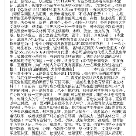
认证、使馆认证。QQ/微信：551190476. 专业办理国外各高校的毕业
证，成绩单，长期专业为留学生解决毕业难的问题，【实体公司，值得信
赖】 QQ/微信: 551190476 联系人:Sam 主营项目： 办理真实使馆公证
（即留学回国人员证明，免费申请免税车，不成功不收费！！！） 办理
教育部国外学历学位认证。（国家留服网上可查、存档；快速稳妥，回国
发展，考公务员，落户，进国企，外企，创业–无忧愁） 办理各国各大学
文凭毕业证、成绩单（世界名校一对一专业服务，可全程监控跟踪进度）
提供整套申请学校材料 可以提供钢印、水印、烫金、激光防伪、凹凸
版、版的毕业证、百分之百让您满意、设计，印刷，DHL快递； （毕业
证、成绩单7个工作日，真实大使馆教育部认证2个月。） 【郑重声明：
质量满意为止】专业办理使馆及教育部认证100%可查存档！！！一次办
理，终生有效，快速专业，诚信可靠。 咨询认证顾问 Sam为您服务：Q/
微信: 551190476 ★★招聘中介代理：本公司诚聘各地代理人员以及留学
生，如果你有业余时间，有兴趣就请联系我们，我们会给到您的回报！
★真诚期待您的加盟：一朝办理，终身受益（本信息长期有效） 实在办
事，互惠互利，为广大海内外学子及有需要的人士在事业上跨过这道门
槛！ 【我们真诚的提醒广大留学生朋友】： 一. 本行业市场混乱，不
要只贪图便宜，无论是真实版还是1:1复制版，都会有相应的成本在里
面，我们保证一分钱一分货！ 二. 真实的使馆认证及教育部认证，公
司完全按照正规的流程手续,可陪同客户一起前往北京教育部窗口递交材
料！！！目前有一些同行所办理出来的认证只能在虚假网站查询1-3个月
左右的时间，并不是教育部，也不可能存档。那样是对学生的不负责任，
在办理的时候一定要慎重！ 三. 随时可以监视进度，我们会让您清楚看
到，你所投入的每一分钱都能够确实得到回报，若您认为不值得，完全可
以中止付款。 四：面对网上有些不良个人中介，真实教育部认证故意虚
假报价，毕业证、成绩单却报价很高，挖坑骗留学学生做和原版差异很大
的毕业证和成绩单，却不做认证，欺骗广大留学生，请多留心！办理时请
电话联系，或者视频看下对方的办公环境，办理实力，选择实体公司，以
防被骗！ 本公司专业制作、办理、仿制、成绩单文凭、改成绩、教育部
学历学位认证、毕业证、成绩单、文凭、学历文凭、假文凭假毕业证假学
历书制作、假制作、办理、仿制学位证书、毕业证文凭 、文凭毕业证、
毕业证认证、留服认证、使馆认证、使馆证明、使馆留学回国人员证明、