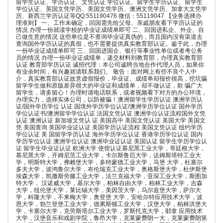
留学生认证、学历认证、文凭认证 学位认证、留学生学历认证、留学生
学位认证、英国文凭学历、美国文凭学历、澳洲文凭学历、加拿大文凭学
历、新西兰学历认证等QQ:551190476 微信：55119047 【业务选择办
理准则】 一、工作未确定，回国需先给父母、亲戚朋友看下学历认证的
情况 办理一份就读学校的毕业证成绩单即可 二、回国进私企、外企、自
己做生意的情况 这些单位是不查询毕业证真伪的，而且国内没有渠道去
查询国外学历认证的真假，也不需要提供真实教育部认证。鉴于此，办理
一份毕业证成绩单即可 三、回国进国企、银行等事业性单位或者考公务
员的情况 办理一份毕业证成绩单，递交材料到教育部，办理真实教育部
认证 教育部学历认证 诚招代理：本公司诚聘当地合作代理人员，如果你
有业余时间，有兴趣就请联系我们。 敬告：面对网上有些不良个人中
介，真实教育部认证故意虚假报价，毕业证、成绩单却报价很高，挖坑骗
留学学生做和原版差异很大的毕业证和成绩单，却不做认证，欺 骗广大
留学生，请多留心！办理时请电话联系，或者视频看下对方的办公环境，
办理实力，选择实体公司，以防被骗！澳洲留学生学历认证 澳洲学历认
证/国外学历学位 认证 国境外学历学位认证/澳洲学历学位认证 国外学历
学位认证书/澳洲留学学位认证 法国文凭认证 澳洲学位认证流程国外文凭
认证 澳洲认证 新加坡文凭认 证 美国高中 美国文凭认证 美国大学 美国文
凭 美国查询 美国毕业证认证 美国学历认证流程 美国文凭认证 纽约学历
学位认证 美 国留学学历认证 海外学历学位认证 香港学历学位认证 国内
学历学位认证 澳洲学位认证 澳洲毕业证认证 美国认证 留学生学历学位认
证 留学生毕业证认证 欧洲大学 使馆认证慕尼黑工业大学，哥廷根大学，
慕尼黑大学，开姆尼茨工业大学，卡尔斯鲁厄大学，达姆斯塔特工业大
学，明斯特大学，弗赖堡大学，多特蒙德工业大学，马堡 大学，杜塞尔
多夫大学，波鸿鲁尔大学，布伦瑞克工业大学，奥格斯堡大学，杜伊斯堡
埃森大学，凯撒斯劳滕工业大学，法兰克福大学，亚琛工业大学，斯图加
特大学， 汉诺威大学，基尔大学，柏林自由大学，柏林工业大学，吉森
大学，纽伦堡大学，莱比锡大学，美因茨大学，乌尔兹堡大学，萨尔大
学，科隆大学，不来梅大学，奥登堡 大学，安哈尔特应用技术大学，波
恩大学，勃兰登堡工业大学，德累斯顿工业大学，汉堡大学，柏林洪堡大
学，卡塞尔大学，克劳斯塔尔工业大学，罗斯托克大学，耶拿 应用技术
大学，汉堡音乐和戏剧学院，鲁昂大学，克莱蒙费朗一大，克莱蒙费朗第