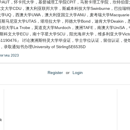
AUT，怀卡托大学，基督城理工学院CPIT，马努卡理工学院，坎特伯雷
大学CDU，澳大利亚联邦大学，斯威本科技大学Swinburne，巴拉瑞特大学
士兰大学UQ，西澳大学UWA，澳大利亚国立大学ANU，麦考瑞大学Macquari
ers，塔斯马尼亚大学UTAS，堪培拉大学，邦德大学Bond，迪肯大学Deaki
伯大学La Trobe，莫道克大学Murdoch，澳洲TAFE，南澳大学Uni
迪斯科文大学ECU，南十字星大学SCU，阳光海岸大学，维多利亚大学Vic
1190476』 讨论澳洲斯特灵大学毕业证，学士学位认证，留信认证，
办理University of Stirling5E6535D
ิงหาคม 2023
Register
or
Login
ด