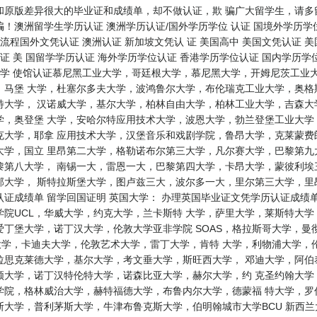
和原版差异很大的毕业证和成绩单，却不做认证，欺 骗广大留学生，请多
！澳洲留学生学历认证 澳洲学历认证/国外学历学位 认证 国境外学历学位
流程国外文凭认证 澳洲认证 新加坡文凭认 证 美国高中 美国文凭认证 美
证 美 国留学学历认证 海外学历学位认证 香港学历学位认证 国内学历学位
大学 使馆认证慕尼黑工业大学，哥廷根大学，慕尼黑大学，开姆尼茨工业
，马堡 大学，杜塞尔多夫大学，波鸿鲁尔大学，布伦瑞克工业大学，奥格
特大学， 汉诺威大学，基尔大学，柏林自由大学，柏林工业大学，吉森大
学，奥登堡 大学，安哈尔特应用技术大学，波恩大学，勃兰登堡工业大学
克大学，耶拿 应用技术大学，汉堡音乐和戏剧学院，鲁昂大学，克莱蒙费
大学，国立 里昂第二大学，格勒诺布尔第三大学，凡尔赛大学，巴黎第九
第八大学， 南锡一大，雷恩一大，巴黎第四大学，卡昂大学，蒙彼利埃三
邦大学， 斯特拉斯堡大学，图卢兹三大，波尔多一大，里尔第三大学，里
证成绩单 留学回国证明 英国大学： 办理英国毕业证文凭学历认证成绩
院UCL，华威大学，约克大学，兰卡斯特 大学，萨里大学，莱斯特大
丁堡大学，诺丁汉大学，伦敦大学亚非学院 SOAS，格拉斯哥大学，曼
大学，卡迪夫大学，伦敦艺术大学，雷丁大学，肯特 大学，利物浦大学，
拉思克莱德大学，基尔大学，考文垂大学，斯旺西大学， 邓迪大学，阿伯
顿大学，诺丁汉特伦特大学，诺森比亚大学，赫尔大学，约 克圣约翰大学
学院，格林威治大学，赫特福德大学，布鲁内尔大学，德蒙福 特大学，罗
利茅斯大学，牛津布鲁克斯大学，伯明翰城市大学BCU 新西兰大学： where ca