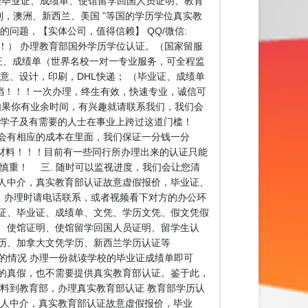
业为留学生办理毕业证、成绩单、使馆留学回国人员证明、教育
利，澳洲、新西兰、美国 ”等国的学历学位真实教
的问题，【实体公司，值得信赖】 QQ/微信:
！！！） 办理教育部国外学历学位认证。（国家留服
证、成绩单（世界名校一对一专业服务，可全程监
意、设计，印刷，DHL快递； （毕业证、成绩单
存档！！！一次办理，终生有效，快速专业，诚信可
生，如果你有业余时间，有兴趣就请联系我们，我们会
外学子及有需要的人士在事业上跨过这道门槛！
都会有相应的成本在里面，我们保证一分钱一分
材料！！！目前有一些同行所办理出来的认证只能
慎重！ 三. 随时可以监视进度，我们会让您清
人中介，真实教育部认证故意虚假报价，毕业证、
！办理时请电话联系，或者视频看下对方的办公环
证、毕业证、成绩单、文凭、学历文凭、假文凭假
、使馆证明、使馆留学回国人员证明、留学生认
历、加拿大文凭学历、新西兰学历认证等
历认证的情况 办理一份就读学校的毕业证成绩单即可
的真假，也不需要提供真实教育部认证。鉴于此，
料到教育部，办理真实教育部认证 教育部学历认
个人中介，真实教育部认证故意虚假报价，毕业