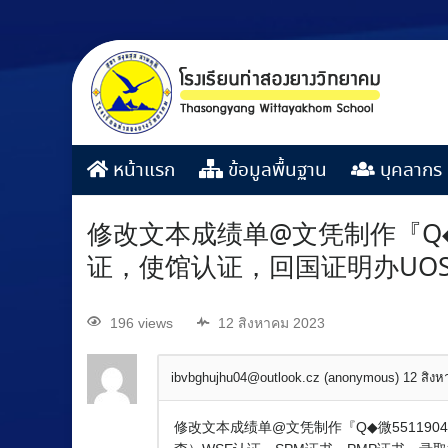
หน้าแรก
ข้อมูลพื้นฐาน
บุคลากร
修改文本成绩单@文凭制作『Q◆
证，使馆认证，回国证明办UO
196 views
12 สิงหาคม 2023
ibvbghujhu04@outlook.cz (anonymous)
12 สิง
修改文本成绩单@文凭制作『Q◆微55119