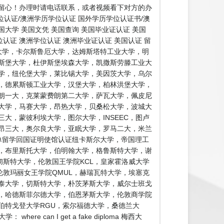
留心！办理时请电话联系，或者视频看下对方的办
认证/澳洲学历学位认证 国外学历学位认证书/澳
国大学 美国文凭 美国查询 美国毕业证认证 美国
认证 澳洲学位认证 澳洲毕业证认证 美国认证 留
大学，卡尔斯鲁厄大学，达姆斯塔特工业大学，明
斯堡大学，杜伊斯堡埃森大学，凯撒斯劳滕工业大
学，纽伦堡大学，莱比锡大学，美因茨大学，乌尔
，德累斯顿工业大学，汉堡大学，柏林洪堡大学，
朗一大，克莱蒙费朗第二大学，萨瓦大学，佩皮尼
大学，马赛大学，昂热大学，贝桑松大学，波城大
大，蒙彼利埃大学，图尔大学，INSEEC，图卢
昂三大，奥尔良大学，亚眠大学，罗马二大，米兰
单留学回国证明使馆认证纽卡斯尔大学，帝国理工
学，布里斯托大学，伯明翰大学，格鲁斯特大学，谢
彻斯特大学，伦敦国王学院KCL，皇家霍洛威大学
伦敦玛丽女王学院QMUL，赫瑞瓦特大学，埃塞克
泰大学，切斯特大学，朴茨茅斯大学，威尔士班戈
，哈德斯菲尔德大学，伯恩茅斯大学，伦敦商学院
伯特戈登大学RGU，索尔福德大学，桑德兰大
n I get a fake diploma 梅西大