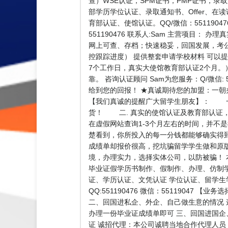
查）WSE认证，SPM证书，PMP证书，录取通知书
部学历学位认证、录取通知书、Offer、在
育部认证、使馆认证。QQ/微信：551190
551190476 联系人:Sam 主营项
网上可查、存档；快速稳妥，回国发展，考
控跟踪进度） 提供整套申请学校材料 可以
7个工作日，真实大使馆教育部认证2个月。
靠。 咨询认证顾问 Sam为您服务：Q/微信
给到您的回报！ ★真诚期待您的加盟：一
【我们真诚的提醒广大留学生朋友】： 一.
货！ 二. 真实的使馆认证及教育部认证
在虚假网站查询1-3个月左右的时间，并不
楚看到，你所投入的每一分钱都能够确实得
成绩单却报价很高，挖坑骗留学学生做和原
境，办理实力，选择实体公司，以防被骗！
毕业证假学历书制作、假制作、办理、仿制
证、学历认证、文凭认证 学位认证、留学
QQ:551190476 微信：551190
二、回国进私企、外企、自己做生意的情况
办理一份毕业证成绩单即可 三、回国进国企
证 诚招代理：本公司诚聘当地合作代理人