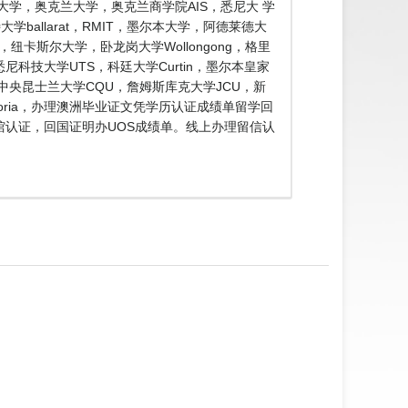
大学，奥克兰大学，奥克兰商学院AIS，悉尼大 学
ballarat，RMIT，墨尔本大学，阿德莱德大
e，纽卡斯尔大学，卧龙岗大学Wollongong，格里
n，悉尼科技大学UTS，科廷大学Curtin，墨尔本皇家
SA，中央昆士兰大学CQU，詹姆斯库克大学JCU，新
toria，办理澳洲毕业证文凭学历认证成绩单留学回
使馆认证，回国证明办UOS成绩单。线上办理留信认