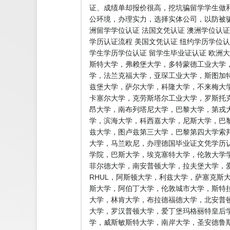
证、成绩单却报价很高，挖坑骗留学学生做
公环境，办理实力，选择实体公司，以防被骗
洲留学学位认证 法国文凭认证 澳洲学位认证
学历认证流程 美国文凭认证 纽约学历学位认
学生学历学位认证 留学生毕业证认证 欧洲
斯特大学，弗赖堡大学，多特蒙德工业大学
学，法兰克福大学，亚琛工业大学，斯图加
兹堡大学，萨尔大学，科隆大学，不来梅大
卡塞尔大学，克劳斯塔尔工业大学，罗斯托
昂大学，南布列塔尼大学，巴黎大学，第戎
学，滨海大学，科西嘉大学，尼斯大学，巴黎
兹大学，图卢兹第三大学，巴黎第四大学索
大学，马兰欧尼，办理德国毕业证文凭学历认
学院，巴斯大学，埃克塞特大学，伦敦大学学
菲尔德大学，南安普顿大学，拉夫堡大学，爱
RHUL，阿斯顿大学，利兹大学，萨塞克斯
斯大学，阿伯丁大学，伦敦城市大学，斯特
大学，林肯大学，布拉德福德大学，北安普
大学，罗汉普顿大学，爱丁堡玛格丽特皇后
学，威斯敏斯特大学，南岸大学，圣安德鲁斯大学，普