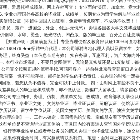
办理University of StirlingQQ/微信：551190476.专
读证明、雅思托福成绩单、网上存档可查！ 专业面向“英国、加拿大、意大
476. 专业办理国外各高校的毕业证，成绩单，长期专业为留学生解决毕业难
目： 办理真实使馆公证（即留学回国人员证明，免费申请免税车，不成功不收费
公务员，落户，进国企，外企，创业–无忧愁） 办理各国各大学文凭毕业
提供钢印、水印、烫金、激光防伪、凹凸版、版的毕业证、百分之百让您满
） 【郑重声明：质量满意为止】专业办理使馆及教育部认证100%可查
: 551190476 ★★招聘中介代理：本公司诚聘各地代理人员以及留学
朝办理，终身受益（本信息长期有效） 实在办事，互惠互利，为广大海内
 本行业市场混乱，不要只贪图便宜，无论是真实版还是1:1复制版，
，公司完全按照正规的流程手续,可陪同客户一起前往北京教育部窗口递交
是教育部，也不可能存档。那样是对学生的不负责任，在办理的时候一定要
到回报，若您认为不值得，完全可以中止付款。 四：面对网上有些不良个
版差异很大的毕业证和成绩单，却不做认证，欺骗广大留学生，请多留心
 本公司专业制作、办理、仿制、成绩单文凭、改成绩、教育部学历学位认
学位证书、毕业证文凭 、文凭毕业证、毕业证认证、留服认证、使馆认证
生学历认证、留学生学位认证、英国文凭学历、美国文凭学历、澳洲文凭学
47 【业务选择办理准则】 一、工作未确定，回国需先给父母、亲戚朋友看下学
 这些单位是不查询毕业证真伪的，而且国内没有渠道去查询国外学历认证
、银行等事业性单位或者考公务员的情况 办理一份毕业证成绩单，递交材
员，如果你有业余时间，有兴趣就请联系我们。 敬告：面对网上有些不良