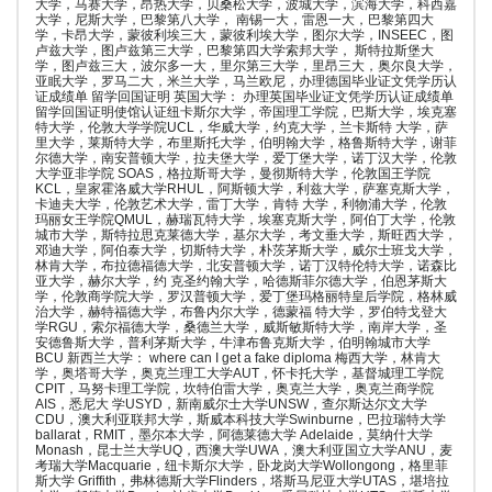
大学，马赛大学，昂热大学，贝桑松大学，波城大学，滨海大学，科西嘉
大学，尼斯大学，巴黎第八大学， 南锡一大，雷恩一大，巴黎第四大
学，卡昂大学，蒙彼利埃三大，蒙彼利埃大学，图尔大学，INSEEC，图
卢兹大学，图卢兹第三大学，巴黎第四大学索邦大学， 斯特拉斯堡大
学，图卢兹三大，波尔多一大，里尔第三大学，里昂三大，奥尔良大学，
亚眠大学，罗马二大，米兰大学，马兰欧尼，办理德国毕业证文凭学历认
证成绩单 留学回国证明 英国大学： 办理英国毕业证文凭学历认证成绩单
留学回国证明使馆认证纽卡斯尔大学，帝国理工学院，巴斯大学，埃克塞
特大学，伦敦大学学院UCL，华威大学，约克大学，兰卡斯特 大学，萨
里大学，莱斯特大学，布里斯托大学，伯明翰大学，格鲁斯特大学，谢菲
尔德大学，南安普顿大学，拉夫堡大学，爱丁堡大学，诺丁汉大学，伦敦
大学亚非学院 SOAS，格拉斯哥大学，曼彻斯特大学，伦敦国王学院
KCL，皇家霍洛威大学RHUL，阿斯顿大学，利兹大学，萨塞克斯大学，
卡迪夫大学，伦敦艺术大学，雷丁大学，肯特 大学，利物浦大学，伦敦
玛丽女王学院QMUL，赫瑞瓦特大学，埃塞克斯大学，阿伯丁大学，伦敦
城市大学，斯特拉思克莱德大学，基尔大学，考文垂大学，斯旺西大学，
邓迪大学，阿伯泰大学，切斯特大学，朴茨茅斯大学，威尔士班戈大学，
林肯大学，布拉德福德大学，北安普顿大学，诺丁汉特伦特大学，诺森比
亚大学，赫尔大学，约 克圣约翰大学，哈德斯菲尔德大学，伯恩茅斯大
学，伦敦商学院大学，罗汉普顿大学，爱丁堡玛格丽特皇后学院，格林威
治大学，赫特福德大学，布鲁内尔大学，德蒙福 特大学，罗伯特戈登大
学RGU，索尔福德大学，桑德兰大学，威斯敏斯特大学，南岸大学，圣
安德鲁斯大学，普利茅斯大学，牛津布鲁克斯大学，伯明翰城市大学
BCU 新西兰大学： where can I get a fake diploma 梅西大学，林肯大
学，奥塔哥大学，奥克兰理工大学AUT，怀卡托大学，基督城理工学院
CPIT，马努卡理工学院，坎特伯雷大学，奥克兰大学，奥克兰商学院
AIS，悉尼大 学USYD，新南威尔士大学UNSW，查尔斯达尔文大学
CDU，澳大利亚联邦大学，斯威本科技大学Swinburne，巴拉瑞特大学
ballarat，RMIT，墨尔本大学，阿德莱德大学 Adelaide，莫纳什大学
Monash，昆士兰大学UQ，西澳大学UWA，澳大利亚国立大学ANU，麦
考瑞大学Macquarie，纽卡斯尔大学，卧龙岗大学Wollongong，格里菲
斯大学 Griffith，弗林德斯大学Flinders，塔斯马尼亚大学UTAS，堪培拉