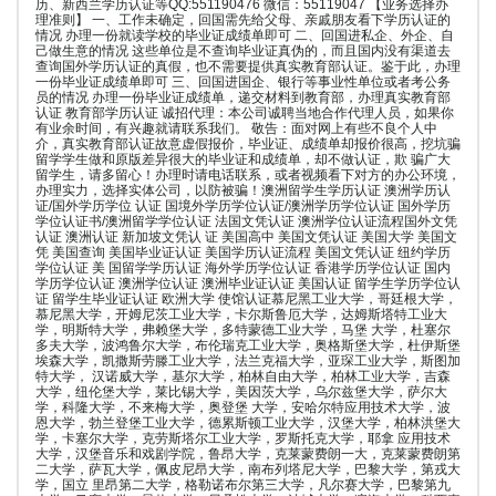
历、新西兰学历认证等QQ:551190476 微信：55119047 【业务选择办
理准则】 一、工作未确定，回国需先给父母、亲戚朋友看下学历认证的
情况 办理一份就读学校的毕业证成绩单即可 二、回国进私企、外企、自
己做生意的情况 这些单位是不查询毕业证真伪的，而且国内没有渠道去
查询国外学历认证的真假，也不需要提供真实教育部认证。鉴于此，办理
一份毕业证成绩单即可 三、回国进国企、银行等事业性单位或者考公务
员的情况 办理一份毕业证成绩单，递交材料到教育部，办理真实教育部
认证 教育部学历认证 诚招代理：本公司诚聘当地合作代理人员，如果你
有业余时间，有兴趣就请联系我们。 敬告：面对网上有些不良个人中
介，真实教育部认证故意虚假报价，毕业证、成绩单却报价很高，挖坑骗
留学学生做和原版差异很大的毕业证和成绩单，却不做认证，欺 骗广大
留学生，请多留心！办理时请电话联系，或者视频看下对方的办公环境，
办理实力，选择实体公司，以防被骗！澳洲留学生学历认证 澳洲学历认
证/国外学历学位 认证 国境外学历学位认证/澳洲学历学位认证 国外学历
学位认证书/澳洲留学学位认证 法国文凭认证 澳洲学位认证流程国外文凭
认证 澳洲认证 新加坡文凭认 证 美国高中 美国文凭认证 美国大学 美国文
凭 美国查询 美国毕业证认证 美国学历认证流程 美国文凭认证 纽约学历
学位认证 美 国留学学历认证 海外学历学位认证 香港学历学位认证 国内
学历学位认证 澳洲学位认证 澳洲毕业证认证 美国认证 留学生学历学位认
证 留学生毕业证认证 欧洲大学 使馆认证慕尼黑工业大学，哥廷根大学，
慕尼黑大学，开姆尼茨工业大学，卡尔斯鲁厄大学，达姆斯塔特工业大
学，明斯特大学，弗赖堡大学，多特蒙德工业大学，马堡 大学，杜塞尔
多夫大学，波鸿鲁尔大学，布伦瑞克工业大学，奥格斯堡大学，杜伊斯堡
埃森大学，凯撒斯劳滕工业大学，法兰克福大学，亚琛工业大学，斯图加
特大学， 汉诺威大学，基尔大学，柏林自由大学，柏林工业大学，吉森
大学，纽伦堡大学，莱比锡大学，美因茨大学，乌尔兹堡大学，萨尔大
学，科隆大学，不来梅大学，奥登堡 大学，安哈尔特应用技术大学，波
恩大学，勃兰登堡工业大学，德累斯顿工业大学，汉堡大学，柏林洪堡大
学，卡塞尔大学，克劳斯塔尔工业大学，罗斯托克大学，耶拿 应用技术
大学，汉堡音乐和戏剧学院，鲁昂大学，克莱蒙费朗一大，克莱蒙费朗第
二大学，萨瓦大学，佩皮尼昂大学，南布列塔尼大学，巴黎大学，第戎大
学，国立 里昂第二大学，格勒诺布尔第三大学，凡尔赛大学，巴黎第九