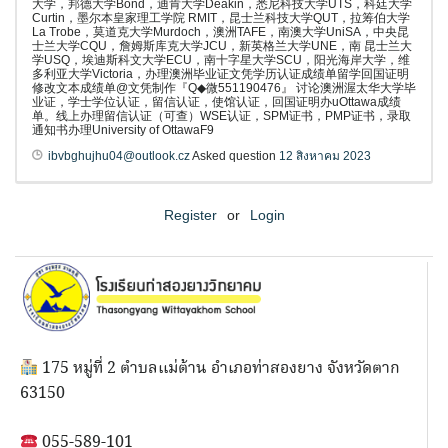
大学，邦德大学Bond，迪肯大学Deakin，悉尼科技大学UTS，科廷大学
Curtin，墨尔本皇家理工学院 RMIT，昆士兰科技大学QUT，拉筹伯大学
La Trobe，莫道克大学Murdoch，澳洲TAFE，南澳大学UniSA，中央昆
士兰大学CQU，詹姆斯库克大学JCU，新英格兰大学UNE，南 昆士兰大
学USQ，埃迪斯科文大学ECU，南十字星大学SCU，阳光海岸大学，维
多利亚大学Victoria，办理澳洲毕业证文凭学历认证成绩单留学回国证明
修改文本成绩单@文凭制作『Q◆微551190476』 讨论澳洲渥太华大学毕
业证，学士学位认证，留信认证，使馆认证，回国证明办uOttawa成绩
单。线上办理留信认证（可查）WSE认证，SPM证书，PMP证书，录取
通知书办理University of OttawaF9
ibvbghujhu04@outlook.cz
Asked question
12 สิงหาคม 2023
Register
or
Login
175 หมู่ที่ 2 ตำบลแม่ต้าน อำเภอท่าสองยาง จังหวัดตาก
63150
055-589-101