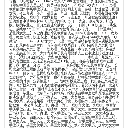
信赖】 QQ/微信: 551190476 联系人:Sam 主营项目： 办理真实使馆公证
（即留学回国人员证明，免费申请免税车，不成功不收费！！！） 办理
教育部国外学历学位认证。（国家留服网上可查、存档；快速稳妥，回国
发展，考公务员，落户，进国企，外企，创业–无忧愁） 办理各国各大学
文凭毕业证、成绩单（世界名校一对一专业服务，可全程监控跟踪进度）
提供整套申请学校材料 可以提供钢印、水印、烫金、激光防伪、凹凸
版、版的毕业证、百分之百让您满意、设计，印刷，DHL快递； （毕业
证、成绩单7个工作日，真实大使馆教育部认证2个月。） 【郑重声明：
质量满意为止】专业办理使馆及教育部认证100%可查存档！！！一次办
理，终生有效，快速专业，诚信可靠。 咨询认证顾问 Sam为您服务：Q/
微信: 551190476 ★★招聘中介代理：本公司诚聘各地代理人员以及留学
生，如果你有业余时间，有兴趣就请联系我们，我们会给到您的回报！
★真诚期待您的加盟：一朝办理，终身受益（本信息长期有效） 实在办
事，互惠互利，为广大海内外学子及有需要的人士在事业上跨过这道门
槛！ 【我们真诚的提醒广大留学生朋友】： 一. 本行业市场混乱，不
要只贪图便宜，无论是真实版还是1:1复制版，都会有相应的成本在里
面，我们保证一分钱一分货！ 二. 真实的使馆认证及教育部认证，公
司完全按照正规的流程手续,可陪同客户一起前往北京教育部窗口递交材
料！！！目前有一些同行所办理出来的认证只能在虚假网站查询1-3个月
左右的时间，并不是教育部，也不可能存档。那样是对学生的不负责任，
在办理的时候一定要慎重！ 三. 随时可以监视进度，我们会让您清楚看
到，你所投入的每一分钱都能够确实得到回报，若您认为不值得，完全可
以中止付款。 四：面对网上有些不良个人中介，真实教育部认证故意虚
假报价，毕业证、成绩单却报价很高，挖坑骗留学学生做和原版差异很大
的毕业证和成绩单，却不做认证，欺骗广大留学生，请多留心！办理时请
电话联系，或者视频看下对方的办公环境，办理实力，选择实体公司，以
防被骗！ 本公司专业制作、办理、仿制、成绩单文凭、改成绩、教育部
学历学位认证、毕业证、成绩单、文凭、学历文凭、假文凭假毕业证假学
历书制作、假制作、办理、仿制学位证书、毕业证文凭 、文凭毕业证、
毕业证认证、留服认证、使馆认证、使馆证明、使馆留学回国人员证明、
留学生认证、学历认证、文凭认证 学位认证、留学生学历认证、留学生
学位认证、英国文凭学历、美国文凭学历、澳洲文凭学历、加拿大文凭学