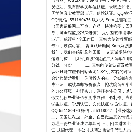
（可查）WSE认证，SPM证书，PMP证书，录取通
员证明、教育部学历学位认证、录取通知书、O
历学位真实教育部认证、使馆认证。QQ/微信
QQ/微信: 551190476 联系人:S
（国家留服网上可查、存档；快速稳妥，回
务，可全程监控跟踪进度） 提供整套申请学
业证、成绩单7个工作日，真实大使馆教育部
专业，诚信可靠。 咨询认证顾问 Sam为您服
我们，我们会给到您的回报！ ★真诚期待
这道门槛！ 【我们真诚的提醒广大留学生朋
分钱一分货！ 二. 真实的使馆认证及教
认证只能在虚假网站查询1-3个月左右的时
会让您清楚看到，你所投入的每一分钱都能
毕业证、成绩单却报价很高，挖坑骗留学学
的办公环境，办理实力，选择实体公司，以
假文凭假毕业证假学历书制作、假制作、办
学生认证、学历认证、文凭认证 学位认证
QQ:551190476 微信：551190
二、回国进私企、外企、自己做生意的情况
办理一份毕业证成绩单即可 三、回国进国企
证 诚招代理：本公司诚聘当地合作代理人