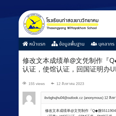
หน้าแรก
ข้อมูลพื้นฐาน
บุคลากร
修改文本成绩单@文凭制作『Q◆
认证，使馆认证，回国证明办U
155 views
12 สิงหาคม 2023
ibvbghujhu04@outlook.cz (anonymous)
12 สิง
修改文本成绩单@文凭制作『Q◆微55119