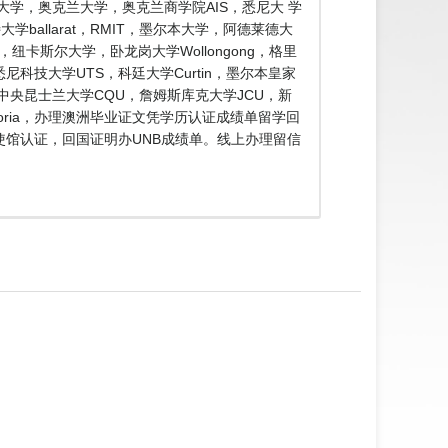
大学，奥克兰大学，奥克兰商学院AIS，悉尼大 学
ballarat，RMIT，墨尔本大学，阿德莱德大
e，纽卡斯尔大学，卧龙岗大学Wollongong，格里
n，悉尼科技大学UTS，科廷大学Curtin，墨尔本皇家
SA，中央昆士兰大学CQU，詹姆斯库克大学JCU，新
toria，办理澳洲毕业证文凭学历认证成绩单留学回
，使馆认证，回国证明办UNB成绩单。线上办理留信