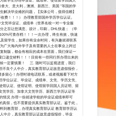
0476.专业为留学生办理毕业证、成绩单、使馆留学回国人
加拿大、意大利，澳洲、新西兰、美国 ”等国的学
留学生解决毕业难的问题，【实体公司，值得信赖】
成功不收费！！！） 办理教育部国外学历学位认证。
学文凭毕业证、成绩单（世界名校一对一专业服
分之百让您满意、设计，印刷，DHL快递； （毕
100%可查存档！！！一次办理，终生有效，快速
人员以及留学生，如果你有业余时间，有兴趣就请联系
，为广大海内外学子及有需要的人士在事业上跨过
1复制版，都会有相应的成本在里面，我们保证一
窗口递交材料！！！目前有一些同行所办理出来的
候一定要慎重！ 三. 随时可以监视进度，我们
些不良个人中介，真实教育部认证故意虚假报价，
请多留心！办理时请电话联系，或者视频看下对方
历学位认证、毕业证、成绩单、文凭、学历文凭、
使馆认证、使馆证明、使馆留学回国人员证明、留
文凭学历、加拿大文凭学历、新西兰学历认证等
历认证的情况 办理一份就读学校的毕业证成绩单即可
的真假，也不需要提供真实教育部认证。鉴于此，
料到教育部，办理真实教育部认证 教育部学历认
个人中介，真实教育部认证故意虚假报价，毕业