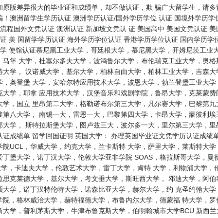
和原版差异很大的毕业证和成绩单，却不做认证，欺 骗广大留学生，请多
！澳洲留学生学历认证 澳洲学历认证/国外学历学位 认证 国境外学历学位
流程国外文凭认证 澳洲认证 新加坡文凭认 证 美国高中 美国文凭认证 美
证 美 国留学学历认证 海外学历学位认证 香港学历学位认证 国内学历学位
大学 使馆认证慕尼黑工业大学，哥廷根大学，慕尼黑大学，开姆尼茨工业
，马堡 大学，杜塞尔多夫大学，波鸿鲁尔大学，布伦瑞克工业大学，奥格
特大学， 汉诺威大学，基尔大学，柏林自由大学，柏林工业大学，吉森大
学，奥登堡 大学，安哈尔特应用技术大学，波恩大学，勃兰登堡工业大学
克大学，耶拿 应用技术大学，汉堡音乐和戏剧学院，鲁昂大学，克莱蒙费
大学，国立 里昂第二大学，格勒诺布尔第三大学，凡尔赛大学，巴黎第九
第八大学， 南锡一大，雷恩一大，巴黎第四大学，卡昂大学，蒙彼利埃三
邦大学， 斯特拉斯堡大学，图卢兹三大，波尔多一大，里尔第三大学，里
证成绩单 留学回国证明 英国大学： 办理英国毕业证文凭学历认证成绩
院UCL，华威大学，约克大学，兰卡斯特 大学，萨里大学，莱斯特大
丁堡大学，诺丁汉大学，伦敦大学亚非学院 SOAS，格拉斯哥大学，曼
大学，卡迪夫大学，伦敦艺术大学，雷丁大学，肯特 大学，利物浦大学，
拉思克莱德大学，基尔大学，考文垂大学，斯旺西大学， 邓迪大学，阿伯
顿大学，诺丁汉特伦特大学，诺森比亚大学，赫尔大学，约 克圣约翰大学
学院，格林威治大学，赫特福德大学，布鲁内尔大学，德蒙福 特大学，罗
利茅斯大学，牛津布鲁克斯大学，伯明翰城市大学BCU 新西兰大学： where ca