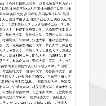
留心！办理时请电话联系，或者视频看下对方的办
认证/澳洲学历学位认证 国外学历学位认证书/澳
国大学 美国文凭 美国查询 美国毕业证认证 美国
认证 澳洲学位认证 澳洲毕业证认证 美国认证 留
大学，卡尔斯鲁厄大学，达姆斯塔特工业大学，明
斯堡大学，杜伊斯堡埃森大学，凯撒斯劳滕工业大
学，纽伦堡大学，莱比锡大学，美因茨大学，乌尔
，德累斯顿工业大学，汉堡大学，柏林洪堡大学，
朗一大，克莱蒙费朗第二大学，萨瓦大学，佩皮尼
大学，马赛大学，昂热大学，贝桑松大学，波城大
大，蒙彼利埃大学，图尔大学，INSEEC，图卢
昂三大，奥尔良大学，亚眠大学，罗马二大，米兰
单留学回国证明使馆认证纽卡斯尔大学，帝国理工
学，布里斯托大学，伯明翰大学，格鲁斯特大学，谢
彻斯特大学，伦敦国王学院KCL，皇家霍洛威大学
伦敦玛丽女王学院QMUL，赫瑞瓦特大学，埃塞克
泰大学，切斯特大学，朴茨茅斯大学，威尔士班戈
，哈德斯菲尔德大学，伯恩茅斯大学，伦敦商学院
伯特戈登大学RGU，索尔福德大学，桑德兰大
n I get a fake diploma 梅西大