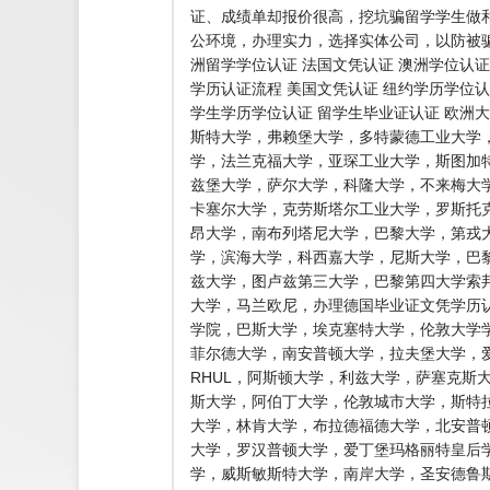
证、成绩单却报价很高，挖坑骗留学学生做
公环境，办理实力，选择实体公司，以防被骗
洲留学学位认证 法国文凭认证 澳洲学位认证
学历认证流程 美国文凭认证 纽约学历学位认
学生学历学位认证 留学生毕业证认证 欧洲
斯特大学，弗赖堡大学，多特蒙德工业大学
学，法兰克福大学，亚琛工业大学，斯图加
兹堡大学，萨尔大学，科隆大学，不来梅大
卡塞尔大学，克劳斯塔尔工业大学，罗斯托
昂大学，南布列塔尼大学，巴黎大学，第戎
学，滨海大学，科西嘉大学，尼斯大学，巴黎
兹大学，图卢兹第三大学，巴黎第四大学索
大学，马兰欧尼，办理德国毕业证文凭学历认
学院，巴斯大学，埃克塞特大学，伦敦大学学
菲尔德大学，南安普顿大学，拉夫堡大学，爱
RHUL，阿斯顿大学，利兹大学，萨塞克斯
斯大学，阿伯丁大学，伦敦城市大学，斯特
大学，林肯大学，布拉德福德大学，北安普
大学，罗汉普顿大学，爱丁堡玛格丽特皇后
学，威斯敏斯特大学，南岸大学，圣安德鲁斯大学，普