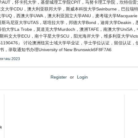
AUT，怀卡托大学，基督城理工学院CPIT，马努卡理工学院，坎特伯雷
大学CDU，澳大利亚联邦大学，斯威本科技大学Swinburne，巴拉瑞特大学
士兰大学UQ，西澳大学UWA，澳大利亚国立大学ANU，麦考瑞大学Macquari
ers，塔斯马尼亚大学UTAS，堪培拉大学，邦德大学Bond，迪肯大学Deaki
伯大学La Trobe，莫道克大学Murdoch，澳洲TAFE，南澳大学Uni
迪斯科文大学ECU，南十字星大学SCU，阳光海岸大学，维多利亚大学Vic
1190476』 讨论澳洲纽宾士域大学毕业证，学士学位认证，留信认证
书办理University of New Brunswick6F8F7A6
ิงหาคม 2023
Register
or
Login
ด