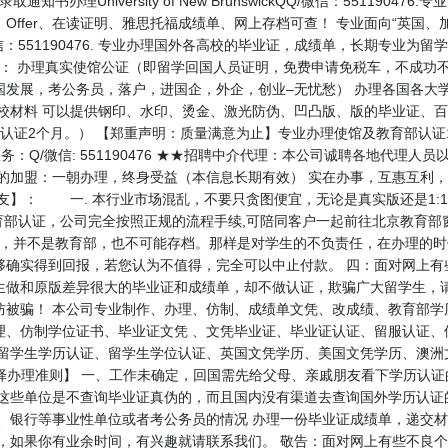
知书办理University of New BrunswickQQ/微信：55119
ffer、在读证明、雅思托福成绩单、网上存档可查！ 专业面向“英国、
：551190476. 专业办理国外各高校的毕业证，成绩单，长期专业为
am 主营项目： 办理真实使馆公证（即留学回国人员证明，免费申请免税车，不
国发展，考公务员，落户，进国企，外企，创业–无忧愁） 办理各国各大
校材料 可以提供钢印、水印、烫金、激光防伪、凹凸版、版的毕业证、百
认证2个月。） 【郑重声明：质量满意为止】专业办理使馆及教育部认证
务：Q/微信: 551190476 ★★招聘中介代理：本公司诚聘各地代理
您的加盟：一朝办理，终身受益（本信息长期有效） 实在办事，互惠互利
友】： 一. 本行业市场混乱，不要只贪图便宜，无论是真实版还是1:
育部认证，公司完全按照正规的流程手续,可陪同客户一起前往北京教育部
间，并不是教育部，也不可能存档。那样是对学生的不负责任，在办理的时
够确实得到回报，若您认为不值得，完全可以中止付款。 四：面对网上有
生做和原版差异很大的毕业证和成绩单，却不做认证，欺骗广大留学生，
防被骗！ 本公司专业制作、办理、仿制、成绩单文凭、改成绩、教育部学
理、仿制学位证书、毕业证文凭 、文凭毕业证、毕业证认证、留服认证、
、留学生学历认证、留学生学位认证、英国文凭学历、美国文凭学历、澳洲
47 【业务选择办理准则】 一、工作未确定，回国需先给父母、亲戚朋友看下学
 这些单位是不查询毕业证真伪的，而且国内没有渠道去查询国外学历认证
、银行等事业性单位或者考公务员的情况 办理一份毕业证成绩单，递交材
员，如果你有业余时间，有兴趣就请联系我们。 敬告：面对网上有些不良