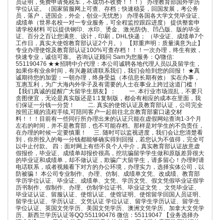
员证明，免费申请免税车，不成功不收费！！！） 办理教育部国外学历
学位认证。（国家留服网上可查、存档；快速稳妥，回国发展，考公务
员，落户，进国企，外企，创业–无忧愁） 办理各国各大学文凭毕业证、
成绩单（世界名校一对一专业服务，可全程监控跟踪进度） 提供整套申
请学校材料 可以提供钢印、水印、烫金、激光防伪、凹凸版、版的毕业
证、百分之百让您满意、设计，印刷，DHL快递； （毕业证、成绩单7个
工作日，真实大使馆教育部认证2个月。） 【郑重声明：质量满意为止】
专业办理使馆及教育部认证100%可查存档！！！一次办理，终生有效，
快速专业，诚信可靠。 咨询认证顾问 Sam为您服务：Q/微信:
551190476 ★★招聘中介代理：本公司诚聘各地代理人员以及留学生，
如果你有业余时间，有兴趣就请联系我们，我们会给到您的回报！ ★真
诚期待您的加盟：一朝办理，终身受益（本信息长期有效） 实在办事，
互惠互利，为广大海内外学子及有需要的人士在事业上跨过这道门槛！
【我们真诚的提醒广大留学生朋友】： 一. 本行业市场混乱，不要只
贪图便宜，无论是真实版还是1:1复制版，都会有相应的成本在里面，我
们保证一分钱一分货！ 二. 真实的使馆认证及教育部认证，公司完全
按照正规的流程手续,可陪同客户一起前往北京教育部窗口递交材
料！！！目前有一些同行所办理出来的认证只能在虚假网站查询1-3个月
左右的时间，并不是教育部，也不可能存档。那样是对学生的不负责任，
在办理的时候一定要慎重！ 三. 随时可以监视进度，我们会让您清楚看
到，你所投入的每一分钱都能够确实得到回报，若您认为不值得，完全可
以中止付款。 四：面对网上有些不良个人中介，真实教育部认证故意虚
假报价，毕业证、成绩单却报价很高，挖坑骗留学学生做和原版差异很大
的毕业证和成绩单，却不做认证，欺骗广大留学生，请多留心！办理时请
电话联系，或者视频看下对方的办公环境，办理实力，选择实体公司，以
防被骗！ 本公司专业制作、办理、仿制、成绩单文凭、改成绩、教育部
学历学位认证、毕业证、成绩单、文凭、学历文凭、假文凭假毕业证假学
历书制作、假制作、办理、仿制学位证书、毕业证文凭 、文凭毕业证、
毕业证认证、留服认证、使馆认证、使馆证明、使馆留学回国人员证明、
留学生认证、学历认证、文凭认证 学位认证、留学生学历认证、留学生
学位认证、英国文凭学历、美国文凭学历、澳洲文凭学历、加拿大文凭学
历、新西兰学历认证等QQ:551190476 微信：55119047 【业务选择办