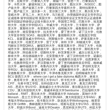
大学，尼斯大学，巴黎第八大学， 南锡一大，雷恩一大，巴黎第四大
学，卡昂大学，蒙彼利埃三大，蒙彼利埃大学，图尔大学，INSEEC，图
卢兹大学，图卢兹第三大学，巴黎第四大学索邦大学， 斯特拉斯堡大
学，图卢兹三大，波尔多一大，里尔第三大学，里昂三大，奥尔良大学，
亚眠大学，罗马二大，米兰大学，马兰欧尼，办理德国毕业证文凭学历认
证成绩单 留学回国证明 英国大学： 办理英国毕业证文凭学历认证成绩单
留学回国证明使馆认证纽卡斯尔大学，帝国理工学院，巴斯大学，埃克塞
特大学，伦敦大学学院UCL，华威大学，约克大学，兰卡斯特 大学，萨
里大学，莱斯特大学，布里斯托大学，伯明翰大学，格鲁斯特大学，谢菲
尔德大学，南安普顿大学，拉夫堡大学，爱丁堡大学，诺丁汉大学，伦敦
大学亚非学院 SOAS，格拉斯哥大学，曼彻斯特大学，伦敦国王学院
KCL，皇家霍洛威大学RHUL，阿斯顿大学，利兹大学，萨塞克斯大学，
卡迪夫大学，伦敦艺术大学，雷丁大学，肯特 大学，利物浦大学，伦敦
玛丽女王学院QMUL，赫瑞瓦特大学，埃塞克斯大学，阿伯丁大学，伦敦
城市大学，斯特拉思克莱德大学，基尔大学，考文垂大学，斯旺西大学，
邓迪大学，阿伯泰大学，切斯特大学，朴茨茅斯大学，威尔士班戈大学，
林肯大学，布拉德福德大学，北安普顿大学，诺丁汉特伦特大学，诺森比
亚大学，赫尔大学，约 克圣约翰大学，哈德斯菲尔德大学，伯恩茅斯大
学，伦敦商学院大学，罗汉普顿大学，爱丁堡玛格丽特皇后学院，格林威
治大学，赫特福德大学，布鲁内尔大学，德蒙福 特大学，罗伯特戈登大
学RGU，索尔福德大学，桑德兰大学，威斯敏斯特大学，南岸大学，圣
安德鲁斯大学，普利茅斯大学，牛津布鲁克斯大学，伯明翰城市大学
BCU 新西兰大学： where can I get a fake diploma 梅西大学，林肯大
学，奥塔哥大学，奥克兰理工大学AUT，怀卡托大学，基督城理工学院
CPIT，马努卡理工学院，坎特伯雷大学，奥克兰大学，奥克兰商学院
AIS，悉尼大 学USYD，新南威尔士大学UNSW，查尔斯达尔文大学
CDU，澳大利亚联邦大学，斯威本科技大学Swinburne，巴拉瑞特大学
ballarat，RMIT，墨尔本大学，阿德莱德大学 Adelaide，莫纳什大学
Monash，昆士兰大学UQ，西澳大学UWA，澳大利亚国立大学ANU，麦
考瑞大学Macquarie，纽卡斯尔大学，卧龙岗大学Wollongong，格里菲
斯大学 Griffith，弗林德斯大学Flinders，塔斯马尼亚大学UTAS，堪培拉
大学，邦德大学Bond，迪肯大学Deakin，悉尼科技大学UTS，科廷大学