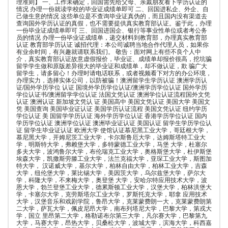
理准则】 一、工作未确定，回国需先给父母、亲戚朋友看下学历认证的
情况 办理一份就读学校的毕业证成绩单即可 二、回国进私企、外企、自
己做生意的情况 这些单位是不查询毕业证真伪的，而且国内没有渠道去
查询国外学历认证的真假，也不需要提供真实教育部认证。鉴于此，办理
一份毕业证成绩单即可 三、回国进国企、银行等事业性单位或者考公务
员的情况 办理一份毕业证成绩单，递交材料到教育部，办理真实教育部
认证 教育部学历认证 诚招代理：本公司诚聘当地合作代理人员，如果你
有业余时间，有兴趣就请联系我们。 敬告：面对网上有些不良个人中
介，真实教育部认证故意虚假报价，毕业证、成绩单却报价很高，挖坑骗
留学学生做和原版差异很大的毕业证和成绩单，却不做认证，欺 骗广大
留学生，请多留心！办理时请电话联系，或者视频看下对方的办公环境，
办理实力，选择实体公司，以防被骗！澳洲留学生学历认证 澳洲学历认
证/国外学历学位 认证 国境外学历学位认证/澳洲学历学位认证 国外学历
学位认证书/澳洲留学学位认证 法国文凭认证 澳洲学位认证流程国外文凭
认证 澳洲认证 新加坡文凭认 证 美国高中 美国文凭认证 美国大学 美国文
凭 美国查询 美国毕业证认证 美国学历认证流程 美国文凭认证 纽约学历
学位认证 美 国留学学历认证 海外学历学位认证 香港学历学位认证 国内
学历学位认证 澳洲学位认证 澳洲毕业证认证 美国认证 留学生学历学位认
证 留学生毕业证认证 欧洲大学 使馆认证慕尼黑工业大学，哥廷根大学，
慕尼黑大学，开姆尼茨工业大学，卡尔斯鲁厄大学，达姆斯塔特工业大
学，明斯特大学，弗赖堡大学，多特蒙德工业大学，马堡 大学，杜塞尔
多夫大学，波鸿鲁尔大学，布伦瑞克工业大学，奥格斯堡大学，杜伊斯堡
埃森大学，凯撒斯劳滕工业大学，法兰克福大学，亚琛工业大学，斯图加
特大学， 汉诺威大学，基尔大学，柏林自由大学，柏林工业大学，吉森
大学，纽伦堡大学，莱比锡大学，美因茨大学，乌尔兹堡大学，萨尔大
学，科隆大学，不来梅大学，奥登堡 大学，安哈尔特应用技术大学，波
恩大学，勃兰登堡工业大学，德累斯顿工业大学，汉堡大学，柏林洪堡大
学，卡塞尔大学，克劳斯塔尔工业大学，罗斯托克大学，耶拿 应用技术
大学，汉堡音乐和戏剧学院，鲁昂大学，克莱蒙费朗一大，克莱蒙费朗第
二大学，萨瓦大学，佩皮尼昂大学，南布列塔尼大学，巴黎大学，第戎大
学，国立 里昂第二大学，格勒诺布尔第三大学，凡尔赛大学，巴黎第九
大学，马赛大学，昂热大学，贝桑松大学，波城大学，滨海大学，科西嘉