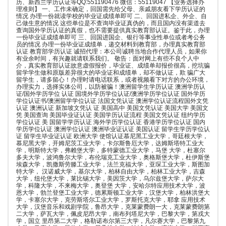
历、新西兰学历认证等QQ:551190476 微信：55119047 【业务选择办
理准则】 一、工作未确定，回国需先给父母、亲戚朋友看下学历认证的
情况 办理一份就读学校的毕业证成绩单即可 二、回国进私企、外企、自
己做生意的情况 这些单位是不查询毕业证真伪的，而且国内没有渠道去
查询国外学历认证的真假，也不需要提供真实教育部认证。鉴于此，办理
一份毕业证成绩单即可 三、回国进国企、银行等事业性单位或者考公务
员的情况 办理一份毕业证成绩单，递交材料到教育部，办理真实教育部
认证 教育部学历认证 诚招代理：本公司诚聘当地合作代理人员，如果你
有业余时间，有兴趣就请联系我们。 敬告：面对网上有些不良个人中
介，真实教育部认证故意虚假报价，毕业证、成绩单却报价很高，挖坑骗
留学学生做和原版差异很大的毕业证和成绩单，却不做认证，欺 骗广大
留学生，请多留心！办理时请电话联系，或者视频看下对方的办公环境，
办理实力，选择实体公司，以防被骗！澳洲留学生学历认证 澳洲学历认
证/国外学历学位 认证 国境外学历学位认证/澳洲学历学位认证 国外学历
学位认证书/澳洲留学学位认证 法国文凭认证 澳洲学位认证流程国外文凭
认证 澳洲认证 新加坡文凭认 证 美国高中 美国文凭认证 美国大学 美国文
凭 美国查询 美国毕业证认证 美国学历认证流程 美国文凭认证 纽约学历
学位认证 美 国留学学历认证 海外学历学位认证 香港学历学位认证 国内
学历学位认证 澳洲学位认证 澳洲毕业证认证 美国认证 留学生学历学位认
证 留学生毕业证认证 欧洲大学 使馆认证慕尼黑工业大学，哥廷根大学，
慕尼黑大学，开姆尼茨工业大学，卡尔斯鲁厄大学，达姆斯塔特工业大
学，明斯特大学，弗赖堡大学，多特蒙德工业大学，马堡 大学，杜塞尔
多夫大学，波鸿鲁尔大学，布伦瑞克工业大学，奥格斯堡大学，杜伊斯堡
埃森大学，凯撒斯劳滕工业大学，法兰克福大学，亚琛工业大学，斯图加
特大学， 汉诺威大学，基尔大学，柏林自由大学，柏林工业大学，吉森
大学，纽伦堡大学，莱比锡大学，美因茨大学，乌尔兹堡大学，萨尔大
学，科隆大学，不来梅大学，奥登堡 大学，安哈尔特应用技术大学，波
恩大学，勃兰登堡工业大学，德累斯顿工业大学，汉堡大学，柏林洪堡大
学，卡塞尔大学，克劳斯塔尔工业大学，罗斯托克大学，耶拿 应用技术
大学，汉堡音乐和戏剧学院，鲁昂大学，克莱蒙费朗一大，克莱蒙费朗第
二大学，萨瓦大学，佩皮尼昂大学，南布列塔尼大学，巴黎大学，第戎大
学，国立 里昂第二大学，格勒诺布尔第三大学，凡尔赛大学，巴黎第九