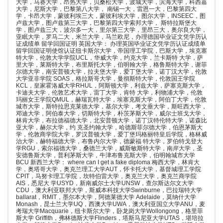
大学，马赛大学，昂热大学，贝桑松大学，波城大学，滨海大学，科西嘉
大学，尼斯大学，巴黎第八大学， 南锡一大，雷恩一大，巴黎第四大
学，卡昂大学，蒙彼利埃三大，蒙彼利埃大学，图尔大学，INSEEC，图
卢兹大学，图卢兹第三大学，巴黎第四大学索邦大学， 斯特拉斯堡大
学，图卢兹三大，波尔多一大，里尔第三大学，里昂三大，奥尔良大学，
亚眠大学，罗马二大，米兰大学，马兰欧尼，办理德国毕业证文凭学历认
证成绩单 留学回国证明 英国大学： 办理英国毕业证文凭学历认证成绩单
留学回国证明使馆认证纽卡斯尔大学，帝国理工学院，巴斯大学，埃克塞
特大学，伦敦大学学院UCL，华威大学，约克大学，兰卡斯特 大学，萨
里大学，莱斯特大学，布里斯托大学，伯明翰大学，格鲁斯特大学，谢菲
尔德大学，南安普顿大学，拉夫堡大学，爱丁堡大学，诺丁汉大学，伦敦
大学亚非学院 SOAS，格拉斯哥大学，曼彻斯特大学，伦敦国王学院
KCL，皇家霍洛威大学RHUL，阿斯顿大学，利兹大学，萨塞克斯大学，
卡迪夫大学，伦敦艺术大学，雷丁大学，肯特 大学，利物浦大学，伦敦
玛丽女王学院QMUL，赫瑞瓦特大学，埃塞克斯大学，阿伯丁大学，伦敦
城市大学，斯特拉思克莱德大学，基尔大学，考文垂大学，斯旺西大学，
邓迪大学，阿伯泰大学，切斯特大学，朴茨茅斯大学，威尔士班戈大学，
林肯大学，布拉德福德大学，北安普顿大学，诺丁汉特伦特大学，诺森比
亚大学，赫尔大学，约 克圣约翰大学，哈德斯菲尔德大学，伯恩茅斯大
学，伦敦商学院大学，罗汉普顿大学，爱丁堡玛格丽特皇后学院，格林威
治大学，赫特福德大学，布鲁内尔大学，德蒙福 特大学，罗伯特戈登大
学RGU，索尔福德大学，桑德兰大学，威斯敏斯特大学，南岸大学，圣
安德鲁斯大学，普利茅斯大学，牛津布鲁克斯大学，伯明翰城市大学
BCU 新西兰大学： where can I get a fake diploma 梅西大学，林肯大
学，奥塔哥大学，奥克兰理工大学AUT，怀卡托大学，基督城理工学院
CPIT，马努卡理工学院，坎特伯雷大学，奥克兰大学，奥克兰商学院
AIS，悉尼大 学USYD，新南威尔士大学UNSW，查尔斯达尔文大学
CDU，澳大利亚联邦大学，斯威本科技大学Swinburne，巴拉瑞特大学
ballarat，RMIT，墨尔本大学，阿德莱德大学 Adelaide，莫纳什大学
Monash，昆士兰大学UQ，西澳大学UWA，澳大利亚国立大学ANU，麦
考瑞大学Macquarie，纽卡斯尔大学，卧龙岗大学Wollongong，格里菲
斯大学 Griffith，弗林德斯大学Flinders，塔斯马尼亚大学UTAS，堪培拉