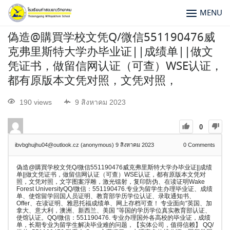
MENU
偽造@購買学校文凭Q/微信551190476威
克弗里斯特大学办毕业证||成绩单||做文
凭证书，做留信网认证（可查）WSE认证，
都有原版本文凭对照，文凭对照，
190 views
9 สิงหาคม 2023
0
ibvbghujhu04@outlook.cz (anonymous)
9 สิงหาคม 2023
0
Comments
偽造@購買学校文凭Q/微信551190476威克弗里斯特大学办毕业证||成绩
单||做文凭证书，做留信网认证（可查）WSE认证，都有原版本文凭对
照，文凭对照，文字图案浮雕，激光镭射，复印防伪、在读证明Wake
Forest UniversityQQ/微信：551190476.专业为留学生办理毕业证、成绩
单、使馆留学回国人员证明、教育部学历学位认证、录取通知书、
Offer、在读证明、雅思托福成绩单、网上存档可查！ 专业面向“英国、加
拿大、意大利，澳洲、新西兰、美国 ”等国的学历学位真实教育部认证、
使馆认证。QQ/微信：551190476. 专业办理国外各高校的毕业证，成绩
单，长期专业为留学生解决毕业难的问题，【实体公司，值得信赖】 QQ/