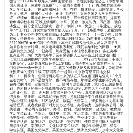
微信: 551190476 联系人:Sam 主营项目： 办理真实使馆公证（即留学回
国人员证明，免费申请免税车，不成功不收费！！！） 办理教育部国外
学历学位认证。（国家留服网上可查、存档；快速稳妥，回国发展，考公
务员，落户，进国企，外企，创业–无忧愁） 办理各国各大学文凭毕业
证、成绩单（世界名校一对一专业服务，可全程监控跟踪进度） 提供整
套申请学校材料 可以提供钢印、水印、烫金、激光防伪、凹凸版、版的
毕业证、百分之百让您满意、设计，印刷，DHL快递； （毕业证、成绩
单7个工作日，真实大使馆教育部认证2个月。） 【郑重声明：质量满意
为止】专业办理使馆及教育部认证100%可查存档！！！一次办理，终生
有效，快速专业，诚信可靠。 咨询认证顾问 Sam为您服务：Q/微信:
551190476 ★★招聘中介代理：本公司诚聘各地代理人员以及留学生，
如果你有业余时间，有兴趣就请联系我们，我们会给到您的回报！ ★真
诚期待您的加盟：一朝办理，终身受益（本信息长期有效） 实在办事，
互惠互利，为广大海内外学子及有需要的人士在事业上跨过这道门槛！
【我们真诚的提醒广大留学生朋友】： 一. 本行业市场混乱，不要只
贪图便宜，无论是真实版还是1:1复制版，都会有相应的成本在里面，我
们保证一分钱一分货！ 二. 真实的使馆认证及教育部认证，公司完全
按照正规的流程手续,可陪同客户一起前往北京教育部窗口递交材
料！！！目前有一些同行所办理出来的认证只能在虚假网站查询1-3个月
左右的时间，并不是教育部，也不可能存档。那样是对学生的不负责任，
在办理的时候一定要慎重！ 三. 随时可以监视进度，我们会让您清楚看
到，你所投入的每一分钱都能够确实得到回报，若您认为不值得，完全可
以中止付款。 四：面对网上有些不良个人中介，真实教育部认证故意虚
假报价，毕业证、成绩单却报价很高，挖坑骗留学学生做和原版差异很大
的毕业证和成绩单，却不做认证，欺骗广大留学生，请多留心！办理时请
电话联系，或者视频看下对方的办公环境，办理实力，选择实体公司，以
防被骗！ 本公司专业制作、办理、仿制、成绩单文凭、改成绩、教育部
学历学位认证、毕业证、成绩单、文凭、学历文凭、假文凭假毕业证假学
历书制作、假制作、办理、仿制学位证书、毕业证文凭 、文凭毕业证、
毕业证认证、留服认证、使馆认证、使馆证明、使馆留学回国人员证明、
留学生认证、学历认证、文凭认证 学位认证、留学生学历认证、留学生
学位认证、英国文凭学历、美国文凭学历、澳洲文凭学历、加拿大文凭学