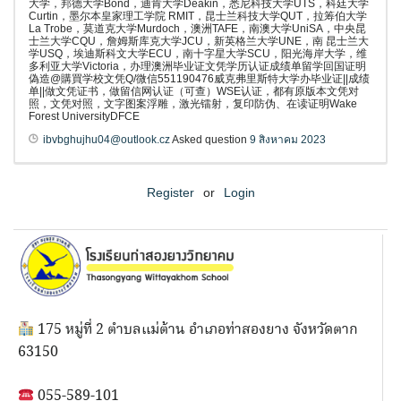
大学，邦德大学Bond，迪肯大学Deakin，悉尼科技大学UTS，科廷大学
Curtin，墨尔本皇家理工学院 RMIT，昆士兰科技大学QUT，拉筹伯大学
La Trobe，莫道克大学Murdoch，澳洲TAFE，南澳大学UniSA，中央昆
士兰大学CQU，詹姆斯库克大学JCU，新英格兰大学UNE，南 昆士兰大
学USQ，埃迪斯科文大学ECU，南十字星大学SCU，阳光海岸大学，维
多利亚大学Victoria，办理澳洲毕业证文凭学历认证成绩单留学回国证明
偽造@購買学校文凭Q/微信551190476威克弗里斯特大学办毕业证||成绩
单||做文凭证书，做留信网认证（可查）WSE认证，都有原版本文凭对
照，文凭对照，文字图案浮雕，激光镭射，复印防伪、在读证明Wake
Forest UniversityDFCE
ibvbghujhu04@outlook.cz
Asked question
9 สิงหาคม 2023
Register
or
Login
175 หมู่ที่ 2 ตำบลแม่ต้าน อำเภอท่าสองยาง จังหวัดตาก
63150
055-589-101