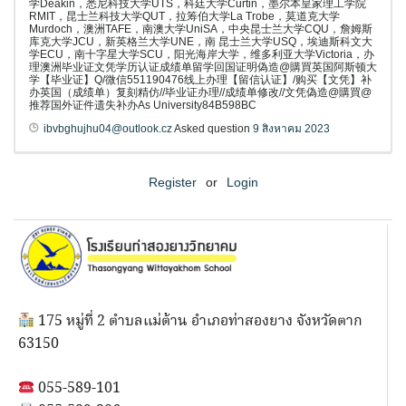
学Deakin，悉尼科技大学UTS，科廷大学Curtin，墨尔本皇家理工学院
RMIT，昆士兰科技大学QUT，拉筹伯大学La Trobe，莫道克大学
Murdoch，澳洲TAFE，南澳大学UniSA，中央昆士兰大学CQU，詹姆斯
库克大学JCU，新英格兰大学UNE，南 昆士兰大学USQ，埃迪斯科文大
学ECU，南十字星大学SCU，阳光海岸大学，维多利亚大学Victoria，办
理澳洲毕业证文凭学历认证成绩单留学回国证明偽造@購買英国阿斯顿大
学【毕业证】Q/微信551190476线上办理【留信认证】/购买【文凭】补
办英国（成绩单）复刻精仿//毕业证办理//成绩单修改//文凭偽造@購買@
推荐国外证件遗失补办As University84B598BC
ibvbghujhu04@outlook.cz
Asked question
9 สิงหาคม 2023
Register
or
Login
175 หมู่ที่ 2 ตำบลแม่ต้าน อำเภอท่าสองยาง จังหวัดตาก
63150
055-589-101