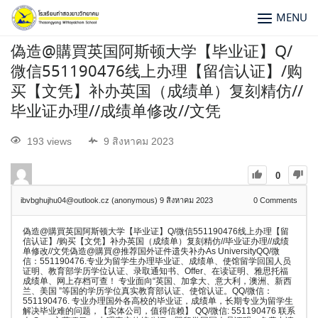
MENU
偽造@購買英国阿斯顿大学【毕业证】Q/
微信551190476线上办理【留信认证】/购
买【文凭】补办英国（成绩单）复刻精仿//
毕业证办理//成绩单修改//文凭
193 views
9 สิงหาคม 2023
0
ibvbghujhu04@outlook.cz (anonymous)
9 สิงหาคม 2023
0
Comments
偽造@購買英国阿斯顿大学【毕业证】Q/微信551190476线上办理【留
信认证】/购买【文凭】补办英国（成绩单）复刻精仿//毕业证办理//成绩
单修改//文凭偽造@購買@推荐国外证件遗失补办As UniversityQQ/微
信：551190476.专业为留学生办理毕业证、成绩单、使馆留学回国人员
证明、教育部学历学位认证、录取通知书、Offer、在读证明、雅思托福
成绩单、网上存档可查！ 专业面向“英国、加拿大、意大利，澳洲、新西
兰、美国 ”等国的学历学位真实教育部认证、使馆认证。QQ/微信：
551190476. 专业办理国外各高校的毕业证，成绩单，长期专业为留学生
解决毕业难的问题，【实体公司，值得信赖】 QQ/微信: 551190476 联系