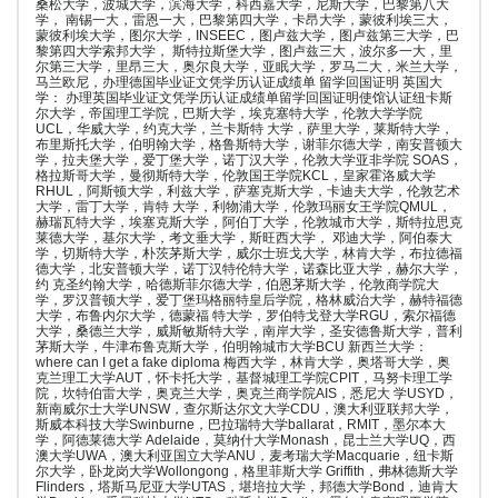
桑松大学，波城大学，滨海大学，科西嘉大学，尼斯大学，巴黎第八大
学， 南锡一大，雷恩一大，巴黎第四大学，卡昂大学，蒙彼利埃三大，
蒙彼利埃大学，图尔大学，INSEEC，图卢兹大学，图卢兹第三大学，巴
黎第四大学索邦大学， 斯特拉斯堡大学，图卢兹三大，波尔多一大，里
尔第三大学，里昂三大，奥尔良大学，亚眠大学，罗马二大，米兰大学，
马兰欧尼，办理德国毕业证文凭学历认证成绩单 留学回国证明 英国大
学： 办理英国毕业证文凭学历认证成绩单留学回国证明使馆认证纽卡斯
尔大学，帝国理工学院，巴斯大学，埃克塞特大学，伦敦大学学院
UCL，华威大学，约克大学，兰卡斯特 大学，萨里大学，莱斯特大学，
布里斯托大学，伯明翰大学，格鲁斯特大学，谢菲尔德大学，南安普顿大
学，拉夫堡大学，爱丁堡大学，诺丁汉大学，伦敦大学亚非学院 SOAS，
格拉斯哥大学，曼彻斯特大学，伦敦国王学院KCL，皇家霍洛威大学
RHUL，阿斯顿大学，利兹大学，萨塞克斯大学，卡迪夫大学，伦敦艺术
大学，雷丁大学，肯特 大学，利物浦大学，伦敦玛丽女王学院QMUL，
赫瑞瓦特大学，埃塞克斯大学，阿伯丁大学，伦敦城市大学，斯特拉思克
莱德大学，基尔大学，考文垂大学，斯旺西大学， 邓迪大学，阿伯泰大
学，切斯特大学，朴茨茅斯大学，威尔士班戈大学，林肯大学，布拉德福
德大学，北安普顿大学，诺丁汉特伦特大学，诺森比亚大学，赫尔大学，
约 克圣约翰大学，哈德斯菲尔德大学，伯恩茅斯大学，伦敦商学院大
学，罗汉普顿大学，爱丁堡玛格丽特皇后学院，格林威治大学，赫特福德
大学，布鲁内尔大学，德蒙福 特大学，罗伯特戈登大学RGU，索尔福德
大学，桑德兰大学，威斯敏斯特大学，南岸大学，圣安德鲁斯大学，普利
茅斯大学，牛津布鲁克斯大学，伯明翰城市大学BCU 新西兰大学：
where can I get a fake diploma 梅西大学，林肯大学，奥塔哥大学，奥
克兰理工大学AUT，怀卡托大学，基督城理工学院CPIT，马努卡理工学
院，坎特伯雷大学，奥克兰大学，奥克兰商学院AIS，悉尼大 学USYD，
新南威尔士大学UNSW，查尔斯达尔文大学CDU，澳大利亚联邦大学，
斯威本科技大学Swinburne，巴拉瑞特大学ballarat，RMIT，墨尔本大
学，阿德莱德大学 Adelaide，莫纳什大学Monash，昆士兰大学UQ，西
澳大学UWA，澳大利亚国立大学ANU，麦考瑞大学Macquarie，纽卡斯
尔大学，卧龙岗大学Wollongong，格里菲斯大学 Griffith，弗林德斯大学
Flinders，塔斯马尼亚大学UTAS，堪培拉大学，邦德大学Bond，迪肯大