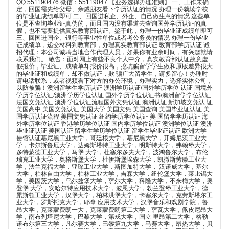
QQ:551190476 微信：55119047 【业务选择办理准则】 一、工作未确
定，回国需先给父母、亲戚朋友看下学历认证的情况 办理一份就读学校
的毕业证成绩单即可 二、回国进私企、外企、自己做生意的情况 这些单
位是不查询毕业证真伪的，而且国内没有渠道去查询国外学历认证的真
假，也不需要提供真实教育部认证。鉴于此，办理一份毕业证成绩单即可
三、回国进国企、银行等事业性单位或者考公务员的情况 办理一份毕业
证成绩单，递交材料到教育部，办理真实教育部认证 教育部学历认证 诚
招代理：本公司诚聘当地合作代理人员，如果你有业余时间，有兴趣就请
联系我们。 敬告：面对网上有些不良个人中介，真实教育部认证故意虚
假报价，毕业证、成绩单却报价很高，挖坑骗留学学生做和原版差异很大
的毕业证和成绩单，却不做认证，欺 骗广大留学生，请多留心！办理时
请电话联系，或者视频看下对方的办公环境，办理实力，选择实体公司，
以防被骗！澳洲留学生学历认证 澳洲学历认证/国外学历学位 认证 国境外
学历学位认证/澳洲学历学位认证 国外学历学位认证书/澳洲留学学位认证
法国文凭认证 澳洲学位认证流程国外文凭认证 澳洲认证 新加坡文凭认 证
美国高中 美国文凭认证 美国大学 美国文凭 美国查询 美国毕业证认证 美
国学历认证流程 美国文凭认证 纽约学历学位认证 美 国留学学历认证 海
外学历学位认证 香港学历学位认证 国内学历学位认证 澳洲学位认证 澳洲
毕业证认证 美国认证 留学生学历学位认证 留学生毕业证认证 欧洲大学
使馆认证慕尼黑工业大学，哥廷根大学，慕尼黑大学，开姆尼茨工业大
学，卡尔斯鲁厄大学，达姆斯塔特工业大学，明斯特大学，弗赖堡大学，
多特蒙德工业大学，马堡 大学，杜塞尔多夫大学，波鸿鲁尔大学，布伦
瑞克工业大学，奥格斯堡大学，杜伊斯堡埃森大学，凯撒斯劳滕工业大
学，法兰克福大学，亚琛工业大学，斯图加特大学， 汉诺威大学，基尔
大学，柏林自由大学，柏林工业大学，吉森大学，纽伦堡大学，莱比锡大
学，美因茨大学，乌尔兹堡大学，萨尔大学，科隆大学，不来梅大学，奥
登堡 大学，安哈尔特应用技术大学，波恩大学，勃兰登堡工业大学，德
累斯顿工业大学，汉堡大学，柏林洪堡大学，卡塞尔大学，克劳斯塔尔工
业大学，罗斯托克大学，耶拿 应用技术大学，汉堡音乐和戏剧学院，鲁
昂大学，克莱蒙费朗一大，克莱蒙费朗第二大学，萨瓦大学，佩皮尼昂大
学，南布列塔尼大学，巴黎大学，第戎大学，国立 里昂第二大学，格勒
诺布尔第三大学，凡尔赛大学，巴黎第九大学，马赛大学，昂热大学，贝