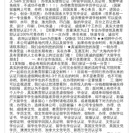
人:Sam 主营项目： 办理真实使馆公证（即留学回国人员证明，免费申请
免税车，不成功不收费！！！） 办理教育部国外学历学位认证。（国家
留服网上可查、存档；快速稳妥，回国发展，考公务员，落户，进国企，
外企，创业–无忧愁） 办理各国各大学文凭毕业证、成绩单（世界名校一
对一专业服务，可全程监控跟踪进度） 提供整套申请学校材料 可以提供
钢印、水印、烫金、激光防伪、凹凸版、版的毕业证、百分之百让您满
意、设计，印刷，DHL快递； （毕业证、成绩单7个工作日，真实大使馆
教育部认证2个月。） 【郑重声明：质量满意为止】专业办理使馆及教育
部认证100%可查存档！！！一次办理，终生有效，快速专业，诚信可
靠。 咨询认证顾问 Sam为您服务：Q/微信: 551190476 ★★招聘中介代
理：本公司诚聘各地代理人员以及留学生，如果你有业余时间，有兴趣就
请联系我们，我们会给到您的回报！ ★真诚期待您的加盟：一朝办理，
终身受益（本信息长期有效） 实在办事，互惠互利，为广大海内外学子
及有需要的人士在事业上跨过这道门槛！ 【我们真诚的提醒广大留学生
朋友】： 一. 本行业市场混乱，不要只贪图便宜，无论是真实版还是
1:1复制版，都会有相应的成本在里面，我们保证一分钱一分货！ 二.
真实的使馆认证及教育部认证，公司完全按照正规的流程手续,可陪同客
户一起前往北京教育部窗口递交材料！！！目前有一些同行所办理出来的
认证只能在虚假网站查询1-3个月左右的时间，并不是教育部，也不可能
存档。那样是对学生的不负责任，在办理的时候一定要慎重！ 三. 随时
可以监视进度，我们会让您清楚看到，你所投入的每一分钱都能够确实得
到回报，若您认为不值得，完全可以中止付款。 四：面对网上有些不良
个人中介，真实教育部认证故意虚假报价，毕业证、成绩单却报价很高，
挖坑骗留学学生做和原版差异很大的毕业证和成绩单，却不做认证，欺骗
广大留学生，请多留心！办理时请电话联系，或者视频看下对方的办公环
境，办理实力，选择实体公司，以防被骗！ 本公司专业制作、办理、仿
制、成绩单文凭、改成绩、教育部学历学位认证、毕业证、成绩单、文
凭、学历文凭、假文凭假毕业证假学历书制作、假制作、办理、仿制学位
证书、毕业证文凭 、文凭毕业证、毕业证认证、留服认证、使馆认证、
使馆证明、使馆留学回国人员证明、留学生认证、学历认证、文凭认证
学位认证、留学生学历认证、留学生学位认证、英国文凭学历、美国文凭
学历、澳洲文凭学历、加拿大文凭学历、新西兰学历认证等