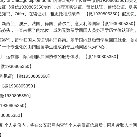
y of Chicago diplomaoffer伪造研究生学位证书微信19308053
证书微信1930805350制作，办理真实认证、留信认证、使馆公证、
书、Offer、在读证明、雅思托福成绩单、【微1930805350】假
新西兰、澳洲、法国、德国、爱尔兰、意大利等国家【微193080535
场势头，一直占据了的地位，成为无数留学回国人员办理学历学位认证的
证咨询，留学归国人员证明办理咨询。基于国内鼓励留学生回国就业、创
了一个专业化的由归国留学生组成的专业顾问团队为中心，
运作部、顾问团队共同协作的服务体系。【微1930805350】
1930805350】
):【微1930805350】
1930805350】
930805350】
0805350】
805350】
到个人身份内，将在公安部网内查询个人身份证信息后，同步读取人才网入库信
0】