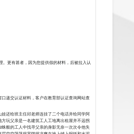
理。更有甚者，因为您提供假的材料，后被拉入认
窗口递交认证材料，客户在教育部认证查询网站查
山娃还给班主任邱老师连挂了二个电话并给同学阿
地方玩父亲是一名建筑工人工地离出租屋并不远拐
蜘蛛般的工人中找寻父亲的身影无奈一次次令他失
底层空空荡荡很宽阔很凉爽在地上铺上报纸和水泥