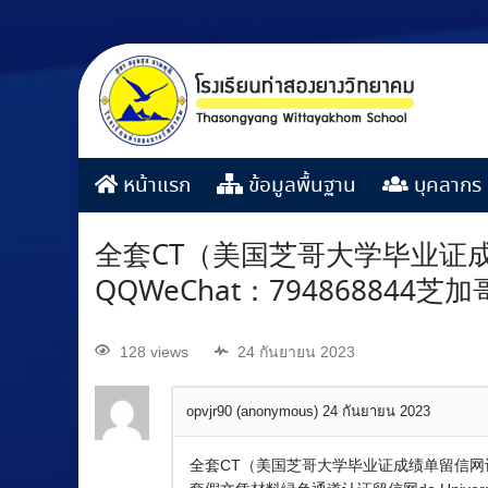
หน้าแรก
ข้อมูลพื้นฐาน
บุคลากร
全套CT（美国芝哥大学毕业证成绩
QQWeChat：7948688
128 views
24 กันยายน 2023
opvjr90 (anonymous)
24 กันยายน 2023
全套CT（美国芝哥大学毕业证成绩单留信网认证）