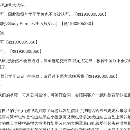
获得加拿大大学。
，因此取得的学历学位也不会被认可。【微1930805350】
dy Permit和出入境Visa）【微1930805350】
标准
微1930805350】
【微1930805350】
认证,您必然不会被通过，甚至连递交材料都无法完成，教育部留服不会受
难了。
部学历认证 ”的信息，请通过下面方式联系我【微1930805350】
0
我们的承诺：可来公司面谈，可签订合同，会陪同客户一起到教育部认证
有自己的手机山娃很高兴除了玩游戏发短信除了挂电话给爷爷奶奶和母亲
美丽与繁华也许是怕山娃呆在小屋寂寞父亲也曾多次携山娃去自己上班的
建的摩天大楼很高很大搭满竹架用蓝色的大网罩着山娃总爱仰起头在满墙
屋开始山娃就知道父亲的家和工地共有一个很动听的名字——天河工地的