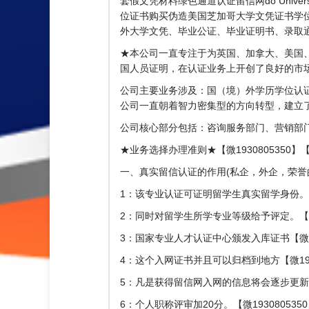
套假文凭材料绿色通道认证留信网do Universit
位证书购买伪造美国芝加哥大学文凭证书学位
外大学文凭、毕业公证、毕业证明书、录取通知
★本公司一直专注于为英国、加拿大、美国、
国人员证明，在认证业务上开创了良好的市
公司主要业务涉及：国（境）外学历学位认
公司一直朝着智力密集型的方向转型，建立
公司核心部分包括：咨询服务部门、营销部门、
★业务选择办理准则★【微1930805350】【微
一、真实留信认证的作用(私企，外企，荣誉的见证
1：该专业认证可证明留学生真实留学身份。【微
2：同时对留学生所学专业等级给予评定。【微1
3：国家专业人才认证中心颁发入库证书【微193
4：这个入网证书并且可以归档到地方【微1930
5：凡是获得留信网入网的信息将会逐步更新
6：个人职称评审加20分。【微193080535