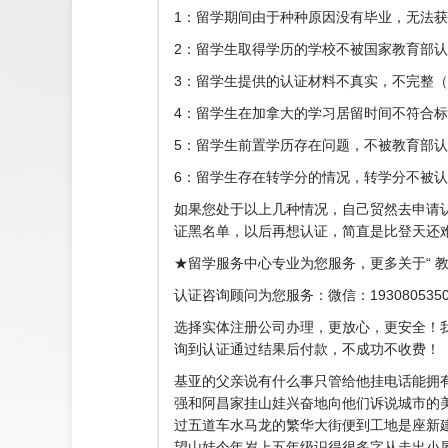
1：留学期间由于种种原因没有毕业，无法
2：留学生取得学历的学校不被国家教育部认可
3：留学生提供的认证材料不真实，不完整（缺少Stu
4：留学生在加拿大的学习居留时间不符合
5：留学生前置学历存在问题，不被教育部认可【
6：留学生存在转学分的情况，转学分不被认可。
如果您处于以上几种情况，自己贸然去申请
证黑名单，以后再想认证，简直是比登天还
★留学服务中心专业为您服务，更多关于“ 教育
认证咨询顾问为您服务：微信：193080535
选择实体注册公司办理，更放心，更安全！
询到认证通过结果后付款，不成功不收费！
基亚的父亲说有什么事只管给他挂电话能拥
强和阿昌家挂山娃兴奋地向他们诉说城市的
过五道车水马龙的繁华大街便到工地是座新
望山娃今年岁上五年级识得很多字从走出小