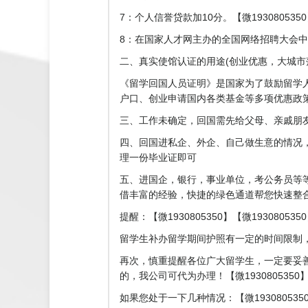
7：个人信誉贷款加10分。【微193080535
8：在国家人才网主办的全国网络招聘大会中纳
二、真实使馆认证的用途(创业优惠，大城市落户
《留学回国人员证明》是国家为了鼓励留学
户口、创业申请国内各类基金等多项优惠政策。【
三、工作未确定，回国需先给父母、亲戚朋
四、回国进私企、外企、自己做生意的情况
理一份毕业证即可
五、进国企，银行，事业单位，考公务员等
借丰富的经验，快捷的绿色通道帮您快速整合材
提醒：【微1930805350】【微193080535
留学生补办留学期间护照有一定的时间限制，
再次，慎重提醒各位广大留学生，一定要妥
的，我公司可代为办理！【微1930805350
如果您处于一下几种情况：【微193080535