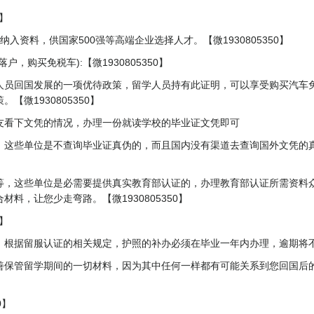
0】
入资料，供国家500强等高端企业选择人才。【微1930805350】
，购买免税车):【微1930805350】
人员回国发展的一项优待政策，留学人员持有此证明，可以享受购买汽车
微1930805350】
友看下文凭的情况，办理一份就读学校的毕业证文凭即可
，这些单位是不查询毕业证真伪的，而且国内没有渠道去查询国外文凭的
等，这些单位是必需要提供真实教育部认证的，办理教育部认证所需资料
料，让您少走弯路。【微1930805350】
0】
根据留服认证的相关规定，护照的补办必须在毕业一年内办理，逾期将不予补
善保管留学期间的一切材料，因为其中任何一样都有可能关系到您回国后
】
0】