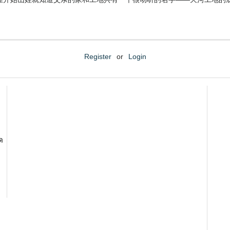
Register
or
Login
ด