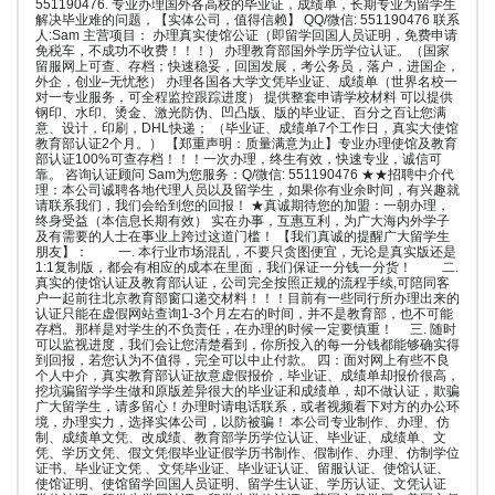
551190476. 专业办理国外各高校的毕业证，成绩单，长期专业为留学生
解决毕业难的问题，【实体公司，值得信赖】 QQ/微信: 551190476 联系
人:Sam 主营项目： 办理真实使馆公证（即留学回国人员证明，免费申请
免税车，不成功不收费！！！） 办理教育部国外学历学位认证。（国家
留服网上可查、存档；快速稳妥，回国发展，考公务员，落户，进国企，
外企，创业–无忧愁） 办理各国各大学文凭毕业证、成绩单（世界名校一
对一专业服务，可全程监控跟踪进度） 提供整套申请学校材料 可以提供
钢印、水印、烫金、激光防伪、凹凸版、版的毕业证、百分之百让您满
意、设计，印刷，DHL快递； （毕业证、成绩单7个工作日，真实大使馆
教育部认证2个月。） 【郑重声明：质量满意为止】专业办理使馆及教育
部认证100%可查存档！！！一次办理，终生有效，快速专业，诚信可
靠。 咨询认证顾问 Sam为您服务：Q/微信: 551190476 ★★招聘中介代
理：本公司诚聘各地代理人员以及留学生，如果你有业余时间，有兴趣就
请联系我们，我们会给到您的回报！ ★真诚期待您的加盟：一朝办理，
终身受益（本信息长期有效） 实在办事，互惠互利，为广大海内外学子
及有需要的人士在事业上跨过这道门槛！ 【我们真诚的提醒广大留学生
朋友】： 一. 本行业市场混乱，不要只贪图便宜，无论是真实版还是
1:1复制版，都会有相应的成本在里面，我们保证一分钱一分货！ 二.
真实的使馆认证及教育部认证，公司完全按照正规的流程手续,可陪同客
户一起前往北京教育部窗口递交材料！！！目前有一些同行所办理出来的
认证只能在虚假网站查询1-3个月左右的时间，并不是教育部，也不可能
存档。那样是对学生的不负责任，在办理的时候一定要慎重！ 三. 随时
可以监视进度，我们会让您清楚看到，你所投入的每一分钱都能够确实得
到回报，若您认为不值得，完全可以中止付款。 四：面对网上有些不良
个人中介，真实教育部认证故意虚假报价，毕业证、成绩单却报价很高，
挖坑骗留学学生做和原版差异很大的毕业证和成绩单，却不做认证，欺骗
广大留学生，请多留心！办理时请电话联系，或者视频看下对方的办公环
境，办理实力，选择实体公司，以防被骗！ 本公司专业制作、办理、仿
制、成绩单文凭、改成绩、教育部学历学位认证、毕业证、成绩单、文
凭、学历文凭、假文凭假毕业证假学历书制作、假制作、办理、仿制学位
证书、毕业证文凭 、文凭毕业证、毕业证认证、留服认证、使馆认证、
使馆证明、使馆留学回国人员证明、留学生认证、学历认证、文凭认证