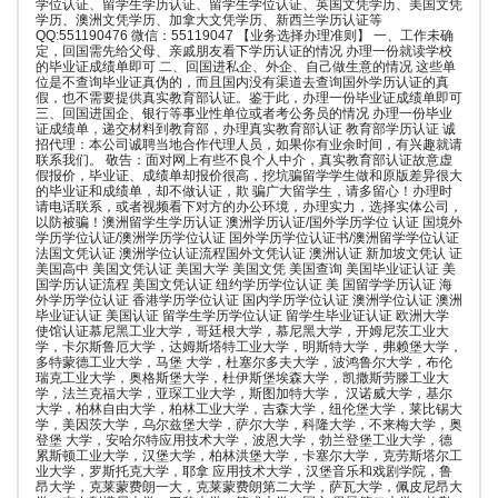
学位认证、留学生学历认证、留学生学位认证、英国文凭学历、美国文凭
学历、澳洲文凭学历、加拿大文凭学历、新西兰学历认证等
QQ:551190476 微信：55119047 【业务选择办理准则】 一、工作未确
定，回国需先给父母、亲戚朋友看下学历认证的情况 办理一份就读学校
的毕业证成绩单即可 二、回国进私企、外企、自己做生意的情况 这些单
位是不查询毕业证真伪的，而且国内没有渠道去查询国外学历认证的真
假，也不需要提供真实教育部认证。鉴于此，办理一份毕业证成绩单即可
三、回国进国企、银行等事业性单位或者考公务员的情况 办理一份毕业
证成绩单，递交材料到教育部，办理真实教育部认证 教育部学历认证 诚
招代理：本公司诚聘当地合作代理人员，如果你有业余时间，有兴趣就请
联系我们。 敬告：面对网上有些不良个人中介，真实教育部认证故意虚
假报价，毕业证、成绩单却报价很高，挖坑骗留学学生做和原版差异很大
的毕业证和成绩单，却不做认证，欺 骗广大留学生，请多留心！办理时
请电话联系，或者视频看下对方的办公环境，办理实力，选择实体公司，
以防被骗！澳洲留学生学历认证 澳洲学历认证/国外学历学位 认证 国境外
学历学位认证/澳洲学历学位认证 国外学历学位认证书/澳洲留学学位认证
法国文凭认证 澳洲学位认证流程国外文凭认证 澳洲认证 新加坡文凭认 证
美国高中 美国文凭认证 美国大学 美国文凭 美国查询 美国毕业证认证 美
国学历认证流程 美国文凭认证 纽约学历学位认证 美 国留学学历认证 海
外学历学位认证 香港学历学位认证 国内学历学位认证 澳洲学位认证 澳洲
毕业证认证 美国认证 留学生学历学位认证 留学生毕业证认证 欧洲大学
使馆认证慕尼黑工业大学，哥廷根大学，慕尼黑大学，开姆尼茨工业大
学，卡尔斯鲁厄大学，达姆斯塔特工业大学，明斯特大学，弗赖堡大学，
多特蒙德工业大学，马堡 大学，杜塞尔多夫大学，波鸿鲁尔大学，布伦
瑞克工业大学，奥格斯堡大学，杜伊斯堡埃森大学，凯撒斯劳滕工业大
学，法兰克福大学，亚琛工业大学，斯图加特大学， 汉诺威大学，基尔
大学，柏林自由大学，柏林工业大学，吉森大学，纽伦堡大学，莱比锡大
学，美因茨大学，乌尔兹堡大学，萨尔大学，科隆大学，不来梅大学，奥
登堡 大学，安哈尔特应用技术大学，波恩大学，勃兰登堡工业大学，德
累斯顿工业大学，汉堡大学，柏林洪堡大学，卡塞尔大学，克劳斯塔尔工
业大学，罗斯托克大学，耶拿 应用技术大学，汉堡音乐和戏剧学院，鲁
昂大学，克莱蒙费朗一大，克莱蒙费朗第二大学，萨瓦大学，佩皮尼昂大