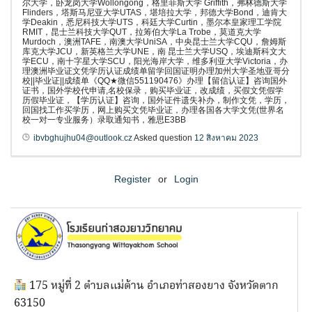
尔大学，卧龙岗大学Wollongong，格里菲斯大学 Griffith，弗林德斯大学
Flinders，塔斯马尼亚大学UTAS，堪培拉大学，邦德大学Bond，迪肯大
学Deakin，悉尼科技大学UTS，科廷大学Curtin，墨尔本皇家理工学院
RMIT，昆士兰科技大学QUT，拉筹伯大学La Trobe，莫道克大学
Murdoch，澳洲TAFE，南澳大学UniSA，中央昆士兰大学CQU，詹姆斯
库克大学JCU，新英格兰大学UNE，南 昆士兰大学USQ，埃迪斯科文大
学ECU，南十字星大学SCU，阳光海岸大学，维多利亚大学Victoria，办
理澳洲毕业证文凭学历认证成绩单留学回国证明办理加州大学圣地亚哥分
校||毕业证||成绩单《QQ★微信551190476》办理【留信认证】咨询国外
证书，国外学校代申请,名校保录，购买毕业证，改成绩，买假文凭假学
历假毕业证，【学历认证】咨询，国外证件遗失补办，制作文凭，学历，
回国找工作买学历，网上购买文凭毕业证，办理各国各大学文凭(世界名
校一对一专业服务）录取通知书，雅思E3BB
ibvbghujhu04@outlook.cz
Asked question
12 สิงหาคม 2023
Register
or
Login
175 หมู่ที่ 2 ตำบลแม่ต้าน อำเภอท่าสองยาง จังหวัดตาก
63150