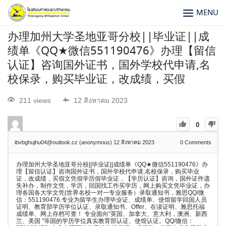
MENU
办理加州大学圣地亚哥分校||毕业证||成
绩单《QQ★微信551190476》办理【留信
认证】咨询国外证书，国外学校代申请,名
校保录，购买毕业证，改成绩，买假
211 views
12 สิงหาคม 2023
0
ibvbghujhu04@outlook.cz (anonymous)
12 สิงหาคม 2023
0
Comments
办理加州大学圣地亚哥分校||毕业证||成绩单《QQ★微信551190476》办
理【留信认证】咨询国外证书，国外学校代申请,名校保录，购买毕业
证，改成绩，买假文凭假学历假毕业证，【学历认证】咨询，国外证件遗
失补办，制作文凭，学历，回国找工作买学历，网上购买文凭毕业证，办
理各国各大学文凭(世界名校一对一专业服务）录取通知书，雅思QQ/微
信：551190476.专业为留学生办理毕业证、成绩单、使馆留学回国人员
证明、教育部学历学位认证、录取通知书、Offer、在读证明、雅思托福
成绩单、网上存档可查！ 专业面向“英国、加拿大、意大利，澳洲、新西
兰、美国 ”等国的学历学位真实教育部认证、使馆认证。QQ/微信：