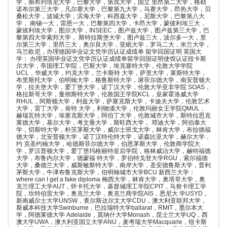
学，南布列塔尼大学，巴黎大学，第戎大学，国立 里昂第二大学，格勒
诺布尔第三大学，凡尔赛大学，巴黎第九大学，马赛大学，昂热大学，贝
桑松大学，波城大学，滨海大学，科西嘉大学，尼斯大学，巴黎第八大
学， 南锡一大，雷恩一大，巴黎第四大学，卡昂大学，蒙彼利埃三大，
蒙彼利埃大学，图尔大学，INSEEC，图卢兹大学，图卢兹第三大学，巴
黎第四大学索邦大学， 斯特拉斯堡大学，图卢兹三大，波尔多一大，里
尔第三大学，里昂三大，奥尔良大学，亚眠大学，罗马二大，米兰大学，
马兰欧尼，办理德国毕业证文凭学历认证成绩单 留学回国证明 英国大
学： 办理英国毕业证文凭学历认证成绩单留学回国证明使馆认证纽卡斯
尔大学，帝国理工学院，巴斯大学，埃克塞特大学，伦敦大学学院
UCL，华威大学，约克大学，兰卡斯特 大学，萨里大学，莱斯特大学，
布里斯托大学，伯明翰大学，格鲁斯特大学，谢菲尔德大学，南安普顿大
学，拉夫堡大学，爱丁堡大学，诺丁汉大学，伦敦大学亚非学院 SOAS，
格拉斯哥大学，曼彻斯特大学，伦敦国王学院KCL，皇家霍洛威大学
RHUL，阿斯顿大学，利兹大学，萨塞克斯大学，卡迪夫大学，伦敦艺术
大学，雷丁大学，肯特 大学，利物浦大学，伦敦玛丽女王学院QMUL，
赫瑞瓦特大学，埃塞克斯大学，阿伯丁大学，伦敦城市大学，斯特拉思克
莱德大学，基尔大学，考文垂大学，斯旺西大学， 邓迪大学，阿伯泰大
学，切斯特大学，朴茨茅斯大学，威尔士班戈大学，林肯大学，布拉德福
德大学，北安普顿大学，诺丁汉特伦特大学，诺森比亚大学，赫尔大学，
约 克圣约翰大学，哈德斯菲尔德大学，伯恩茅斯大学，伦敦商学院大
学，罗汉普顿大学，爱丁堡玛格丽特皇后学院，格林威治大学，赫特福德
大学，布鲁内尔大学，德蒙福 特大学，罗伯特戈登大学RGU，索尔福德
大学，桑德兰大学，威斯敏斯特大学，南岸大学，圣安德鲁斯大学，普利
茅斯大学，牛津布鲁克斯大学，伯明翰城市大学BCU 新西兰大学：
where can I get a fake diploma 梅西大学，林肯大学，奥塔哥大学，奥
克兰理工大学AUT，怀卡托大学，基督城理工学院CPIT，马努卡理工学
院，坎特伯雷大学，奥克兰大学，奥克兰商学院AIS，悉尼大 学USYD，
新南威尔士大学UNSW，查尔斯达尔文大学CDU，澳大利亚联邦大学，
斯威本科技大学Swinburne，巴拉瑞特大学ballarat，RMIT，墨尔本大
学，阿德莱德大学 Adelaide，莫纳什大学Monash，昆士兰大学UQ，西
澳大学UWA，澳大利亚国立大学ANU，麦考瑞大学Macquarie，纽卡斯