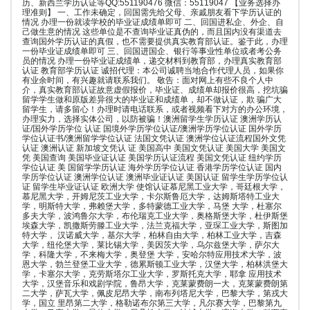
历、新西兰学历认证等QQ:551190476 微信：55119047 【业务选择办
理准则】 一、工作未确定，回国需先给父母、亲戚朋友看下学历认证的
情况 办理一份就读学校的毕业证成绩单即可 二、回国进私企、外企、自
己做生意的情况 这些单位是不查询毕业证真伪的，而且国内没有渠道去
查询国外学历认证的真假，也不需要提供真实教育部认证。鉴于此，办理
一份毕业证成绩单即可 三、回国进国企、银行等事业性单位或者考公务
员的情况 办理一份毕业证成绩单，递交材料到教育部，办理真实教育部
认证 教育部学历认证 诚招代理：本公司诚聘当地合作代理人员，如果你
有业余时间，有兴趣就请联系我们。 敬告：面对网上有些不良个人中
介，真实教育部认证故意虚假报价，毕业证、成绩单却报价很高，挖坑骗
留学学生做和原版差异很大的毕业证和成绩单，却不做认证，欺 骗广大
留学生，请多留心！办理时请电话联系，或者视频看下对方的办公环境，
办理实力，选择实体公司，以防被骗！澳洲留学生学历认证 澳洲学历认
证/国外学历学位 认证 国境外学历学位认证/澳洲学历学位认证 国外学历
学位认证书/澳洲留学学位认证 法国文凭认证 澳洲学位认证流程国外文凭
认证 澳洲认证 新加坡文凭认 证 美国高中 美国文凭认证 美国大学 美国文
凭 美国查询 美国毕业证认证 美国学历认证流程 美国文凭认证 纽约学历
学位认证 美 国留学学历认证 海外学历学位认证 香港学历学位认证 国内
学历学位认证 澳洲学位认证 澳洲毕业证认证 美国认证 留学生学历学位认
证 留学生毕业证认证 欧洲大学 使馆认证慕尼黑工业大学，哥廷根大学，
慕尼黑大学，开姆尼茨工业大学，卡尔斯鲁厄大学，达姆斯塔特工业大
学，明斯特大学，弗赖堡大学，多特蒙德工业大学，马堡 大学，杜塞尔
多夫大学，波鸿鲁尔大学，布伦瑞克工业大学，奥格斯堡大学，杜伊斯堡
埃森大学，凯撒斯劳滕工业大学，法兰克福大学，亚琛工业大学，斯图加
特大学， 汉诺威大学，基尔大学，柏林自由大学，柏林工业大学，吉森
大学，纽伦堡大学，莱比锡大学，美因茨大学，乌尔兹堡大学，萨尔大
学，科隆大学，不来梅大学，奥登堡 大学，安哈尔特应用技术大学，波
恩大学，勃兰登堡工业大学，德累斯顿工业大学，汉堡大学，柏林洪堡大
学，卡塞尔大学，克劳斯塔尔工业大学，罗斯托克大学，耶拿 应用技术
大学，汉堡音乐和戏剧学院，鲁昂大学，克莱蒙费朗一大，克莱蒙费朗第
二大学，萨瓦大学，佩皮尼昂大学，南布列塔尼大学，巴黎大学，第戎大
学，国立 里昂第二大学，格勒诺布尔第三大学，凡尔赛大学，巴黎第九