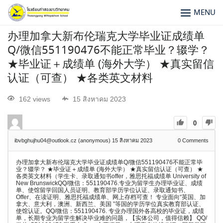
MENU
办理加拿大新布伦瑞克大学毕业证成绩单
Q/微信551190476不能正常毕业？辍学？
★毕业证＋成绩单 (海外大学） ★真实留信
认证（可查） ★各类英文材料
162 views
15 สิงหาคม 2023
0
ibvbghujhu04@outlook.cz (anonymous)
15 สิงหาคม 2023
0
Comments
办理加拿大新布伦瑞克大学毕业证成绩单Q/微信551190476不能正常毕
业？辍学？ ★毕业证＋成绩单 (海外大学） ★真实留信认证（可查） ★
各类英文材料（学生卡、录取通知书offer，雅思托福成绩单 University of
New BrunswickQQ/微信：551190476.专业为留学生办理毕业证、成绩
单、使馆留学回国人员证明、教育部学历学位认证、录取通知书、
Offer、在读证明、雅思托福成绩单、网上存档可查！ 专业面向“英国、加
拿大、意大利，澳洲、新西兰、美国 ”等国的学历学位真实教育部认证、
使馆认证。QQ/微信：551190476. 专业办理国外各高校的毕业证，成绩
单，长期专业为留学生解决毕业难的问题，【实体公司，值得信赖】 QQ/