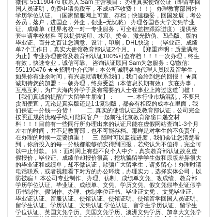
微信: 551190476 联系人:Sam 主营项目： 办理真实使馆公证（即留学回
国人员证明，免费申请免税车，不成功不收费！！！） 办理教育部国外
学历学位认证。（国家留服网上可查、存档；快速稳妥，回国发展，考公
务员，落户，进国企，外企，创业–无忧愁） 办理各国各大学文凭毕业
证、成绩单（世界名校一对一专业服务，可全程监控跟踪进度） 提供整
套申请学校材料 可以提供钢印、水印、烫金、激光防伪、凹凸版、版的
毕业证、百分之百让您满意、设计，印刷，DHL快递； （毕业证、成绩
单7个工作日，真实大使馆教育部认证2个月。） 【郑重声明：质量满意
为止】专业办理使馆及教育部认证100%可查存档！！！一次办理，终生
有效，快速专业，诚信可靠。 咨询认证顾问 Sam为您服务：Q/微信:
551190476 ★★招聘中介代理：本公司诚聘各地代理人员以及留学生，
如果你有业余时间，有兴趣就请联系我们，我们会给到您的回报！ ★真
诚期待您的加盟：一朝办理，终身受益（本信息长期有效） 实在办事，
互惠互利，为广大海内外学子及有需要的人士在事业上跨过这道门槛！
【我们真诚的提醒广大留学生朋友】： 一. 本行业市场混乱，不要只
贪图便宜，无论是真实版还是1:1复制版，都会有相应的成本在里面，我
们保证一分钱一分货！ 二. 真实的使馆认证及教育部认证，公司完全
按照正规的流程手续,可陪同客户一起前往北京教育部窗口递交材
料！！！目前有一些同行所办理出来的认证只能在虚假网站查询1-3个月
左右的时间，并不是教育部，也不可能存档。那样是对学生的不负责任，
在办理的时候一定要慎重！ 三. 随时可以监视进度，我们会让您清楚看
到，你所投入的每一分钱都能够确实得到回报，若您认为不值得，完全可
以中止付款。 四：面对网上有些不良个人中介，真实教育部认证故意虚
假报价，毕业证、成绩单却报价很高，挖坑骗留学学生做和原版差异很大
的毕业证和成绩单，却不做认证，欺骗广大留学生，请多留心！办理时请
电话联系，或者视频看下对方的办公环境，办理实力，选择实体公司，以
防被骗！ 本公司专业制作、办理、仿制、成绩单文凭、改成绩、教育部
学历学位认证、毕业证、成绩单、文凭、学历文凭、假文凭假毕业证假学
历书制作、假制作、办理、仿制学位证书、毕业证文凭 、文凭毕业证、
毕业证认证、留服认证、使馆认证、使馆证明、使馆留学回国人员证明、
留学生认证、学历认证、文凭认证 学位认证、留学生学历认证、留学生
学位认证、英国文凭学历、美国文凭学历、澳洲文凭学历、加拿大文凭学