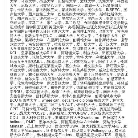
大学，马赛大学，昂热大学，贝桑松大学，波城大学，滨海大学，科西嘉
大学，尼斯大学，巴黎第八大学， 南锡一大，雷恩一大，巴黎第四大
学，卡昂大学，蒙彼利埃三大，蒙彼利埃大学，图尔大学，INSEEC，图
卢兹大学，图卢兹第三大学，巴黎第四大学索邦大学， 斯特拉斯堡大
学，图卢兹三大，波尔多一大，里尔第三大学，里昂三大，奥尔良大学，
亚眠大学，罗马二大，米兰大学，马兰欧尼，办理德国毕业证文凭学历认
证成绩单 留学回国证明 英国大学： 办理英国毕业证文凭学历认证成绩单
留学回国证明使馆认证纽卡斯尔大学，帝国理工学院，巴斯大学，埃克塞
特大学，伦敦大学学院UCL，华威大学，约克大学，兰卡斯特 大学，萨
里大学，莱斯特大学，布里斯托大学，伯明翰大学，格鲁斯特大学，谢菲
尔德大学，南安普顿大学，拉夫堡大学，爱丁堡大学，诺丁汉大学，伦敦
大学亚非学院 SOAS，格拉斯哥大学，曼彻斯特大学，伦敦国王学院
KCL，皇家霍洛威大学RHUL，阿斯顿大学，利兹大学，萨塞克斯大学，
卡迪夫大学，伦敦艺术大学，雷丁大学，肯特 大学，利物浦大学，伦敦
玛丽女王学院QMUL，赫瑞瓦特大学，埃塞克斯大学，阿伯丁大学，伦敦
城市大学，斯特拉思克莱德大学，基尔大学，考文垂大学，斯旺西大学，
邓迪大学，阿伯泰大学，切斯特大学，朴茨茅斯大学，威尔士班戈大学，
林肯大学，布拉德福德大学，北安普顿大学，诺丁汉特伦特大学，诺森比
亚大学，赫尔大学，约 克圣约翰大学，哈德斯菲尔德大学，伯恩茅斯大
学，伦敦商学院大学，罗汉普顿大学，爱丁堡玛格丽特皇后学院，格林威
治大学，赫特福德大学，布鲁内尔大学，德蒙福 特大学，罗伯特戈登大
学RGU，索尔福德大学，桑德兰大学，威斯敏斯特大学，南岸大学，圣
安德鲁斯大学，普利茅斯大学，牛津布鲁克斯大学，伯明翰城市大学
BCU 新西兰大学： where can I get a fake diploma 梅西大学，林肯大
学，奥塔哥大学，奥克兰理工大学AUT，怀卡托大学，基督城理工学院
CPIT，马努卡理工学院，坎特伯雷大学，奥克兰大学，奥克兰商学院
AIS，悉尼大 学USYD，新南威尔士大学UNSW，查尔斯达尔文大学
CDU，澳大利亚联邦大学，斯威本科技大学Swinburne，巴拉瑞特大学
ballarat，RMIT，墨尔本大学，阿德莱德大学 Adelaide，莫纳什大学
Monash，昆士兰大学UQ，西澳大学UWA，澳大利亚国立大学ANU，麦
考瑞大学Macquarie，纽卡斯尔大学，卧龙岗大学Wollongong，格里菲
斯大学 Griffith，弗林德斯大学Flinders，塔斯马尼亚大学UTAS，堪培拉