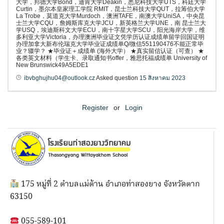
大学，邦德大学Bond，迪肯大学Deakin，悉尼科技大学UTS，科廷大学
Curtin，墨尔本皇家理工学院 RMIT，昆士兰科技大学QUT，拉筹伯大学
La Trobe，莫道克大学Murdoch，澳洲TAFE，南澳大学UniSA，中央昆
士兰大学CQU，詹姆斯库克大学JCU，新英格兰大学UNE，南 昆士兰大
学USQ，埃迪斯科文大学ECU，南十字星大学SCU，阳光海岸大学，维
多利亚大学Victoria，办理澳洲毕业证文凭学历认证成绩单留学回国证明
办理加拿大新布伦瑞克大学毕业证成绩单Q/微信551190476不能正常毕
业？辍学？ ★毕业证＋成绩单 (海外大学） ★真实留信认证（可查） ★
各类英文材料（学生卡、录取通知书offer，雅思托福成绩单 University of
New Brunswick49A5EDE1
ibvbghujhu04@outlook.cz
Asked question
15 สิงหาคม 2023
Register
or
Login
175 หมู่ที่ 2 ตำบลแม่ต้าน อำเภอท่าสองยาง จังหวัดตาก
63150
055-589-101