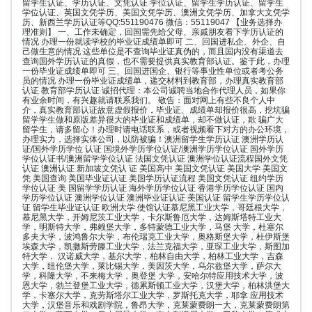
留学生认证、学历认证、文凭认证 学位认证、留学生学历认证、留学生
学位认证、英国文凭学历、美国文凭学历、澳洲文凭学历、加拿大文凭学
历、新西兰学历认证等QQ:551190476 微信：55119047 【业务选择办
理准则】 一、工作未确定，回国需先给父母、亲戚朋友看下学历认证的
情况 办理一份就读学校的毕业证成绩单即可 二、回国进私企、外企、自
己做生意的情况 这些单位是不查询毕业证真伪的，而且国内没有渠道去
查询国外学历认证的真假，也不需要提供真实教育部认证。鉴于此，办理
一份毕业证成绩单即可 三、回国进国企、银行等事业性单位或者考公务
员的情况 办理一份毕业证成绩单，递交材料到教育部，办理真实教育部
认证 教育部学历认证 诚招代理：本公司诚聘当地合作代理人员，如果你
有业余时间，有兴趣就请联系我们。 敬告：面对网上有些不良个人中
介，真实教育部认证故意虚假报价，毕业证、成绩单却报价很高，挖坑骗
留学学生做和原版差异很大的毕业证和成绩单，却不做认证，欺 骗广大
留学生，请多留心！办理时请电话联系，或者视频看下对方的办公环境，
办理实力，选择实体公司，以防被骗！澳洲留学生学历认证 澳洲学历认
证/国外学历学位 认证 国境外学历学位认证/澳洲学历学位认证 国外学历
学位认证书/澳洲留学学位认证 法国文凭认证 澳洲学位认证流程国外文凭
认证 澳洲认证 新加坡文凭认 证 美国高中 美国文凭认证 美国大学 美国文
凭 美国查询 美国毕业证认证 美国学历认证流程 美国文凭认证 纽约学历
学位认证 美 国留学学历认证 海外学历学位认证 香港学历学位认证 国内
学历学位认证 澳洲学位认证 澳洲毕业证认证 美国认证 留学生学历学位认
证 留学生毕业证认证 欧洲大学 使馆认证慕尼黑工业大学，哥廷根大学，
慕尼黑大学，开姆尼茨工业大学，卡尔斯鲁厄大学，达姆斯塔特工业大
学，明斯特大学，弗赖堡大学，多特蒙德工业大学，马堡 大学，杜塞尔
多夫大学，波鸿鲁尔大学，布伦瑞克工业大学，奥格斯堡大学，杜伊斯堡
埃森大学，凯撒斯劳滕工业大学，法兰克福大学，亚琛工业大学，斯图加
特大学， 汉诺威大学，基尔大学，柏林自由大学，柏林工业大学，吉森
大学，纽伦堡大学，莱比锡大学，美因茨大学，乌尔兹堡大学，萨尔大
学，科隆大学，不来梅大学，奥登堡 大学，安哈尔特应用技术大学，波
恩大学，勃兰登堡工业大学，德累斯顿工业大学，汉堡大学，柏林洪堡大
学，卡塞尔大学，克劳斯塔尔工业大学，罗斯托克大学，耶拿 应用技术
大学，汉堡音乐和戏剧学院，鲁昂大学，克莱蒙费朗一大，克莱蒙费朗第