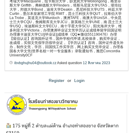
考瑞大学Macquarie，纽卡斯尔大学，卧龙岗大学Wollongong，格里菲
斯大学 Griffith，弗林德斯大学Flinders，塔斯马尼亚大学UTAS，堪培拉
大学，邦德大学Bond，迪肯大学Deakin，悉尼科技大学UTS，科廷大学
Curtin，墨尔本皇家理工学院 RMIT，昆士兰科技大学QUT，拉筹伯大学
La Trobe，莫道克大学Murdoch，澳洲TAFE，南澳大学UniSA，中央昆
士兰大学CQU，詹姆斯库克大学JCU，新英格兰大学UNE，南 昆士兰大
学USQ，埃迪斯科文大学ECU，南十字星大学SCU，阳光海岸大学，维
多利亚大学Victoria，办理澳洲毕业证文凭学历认证成绩单留学回国证明
办理康卡迪亚大学CU||毕业证||成绩单《QQ★微信551190476》办理
【留信认证】咨询国外证书，国外学校代申请,名校保录，购买毕业证，
改成绩，买假文凭假学历假毕业证，【学历认证】咨询，国外证件遗失补
办，制作文凭，学历，回国找工作买学历，网上购买文凭毕业证，办理各
国各大学文凭(世界名校一对一专业服务）录取通知书，雅思Concordia
University0CF
ibvbghujhu04@outlook.cz
Asked question
12 สิงหาคม 2023
Register
or
Login
175 หมู่ที่ 2 ตำบลแม่ต้าน อำเภอท่าสองยาง จังหวัดตาก