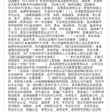
QQ/微信：551190476. 专业办理国外各高校的毕业证，成绩单，长期专
业为留学生解决毕业难的问题，【实体公司，值得信赖】 QQ/微信:
551190476 联系人:Sam 主营项目： 办理真实使馆公证（即留学回国人
员证明，免费申请免税车，不成功不收费！！！） 办理教育部国外学历
学位认证。（国家留服网上可查、存档；快速稳妥，回国发展，考公务
员，落户，进国企，外企，创业–无忧愁） 办理各国各大学文凭毕业证、
成绩单（世界名校一对一专业服务，可全程监控跟踪进度） 提供整套申
请学校材料 可以提供钢印、水印、烫金、激光防伪、凹凸版、版的毕业
证、百分之百让您满意、设计，印刷，DHL快递； （毕业证、成绩单7个
工作日，真实大使馆教育部认证2个月。） 【郑重声明：质量满意为止】
专业办理使馆及教育部认证100%可查存档！！！一次办理，终生有效，
快速专业，诚信可靠。 咨询认证顾问 Sam为您服务：Q/微信:
551190476 ★★招聘中介代理：本公司诚聘各地代理人员以及留学生，
如果你有业余时间，有兴趣就请联系我们，我们会给到您的回报！ ★真
诚期待您的加盟：一朝办理，终身受益（本信息长期有效） 实在办事，
互惠互利，为广大海内外学子及有需要的人士在事业上跨过这道门槛！
【我们真诚的提醒广大留学生朋友】： 一. 本行业市场混乱，不要只
贪图便宜，无论是真实版还是1:1复制版，都会有相应的成本在里面，我
们保证一分钱一分货！ 二. 真实的使馆认证及教育部认证，公司完全
按照正规的流程手续,可陪同客户一起前往北京教育部窗口递交材
料！！！目前有一些同行所办理出来的认证只能在虚假网站查询1-3个月
左右的时间，并不是教育部，也不可能存档。那样是对学生的不负责任，
在办理的时候一定要慎重！ 三. 随时可以监视进度，我们会让您清楚看
到，你所投入的每一分钱都能够确实得到回报，若您认为不值得，完全可
以中止付款。 四：面对网上有些不良个人中介，真实教育部认证故意虚
假报价，毕业证、成绩单却报价很高，挖坑骗留学学生做和原版差异很大
的毕业证和成绩单，却不做认证，欺骗广大留学生，请多留心！办理时请
电话联系，或者视频看下对方的办公环境，办理实力，选择实体公司，以
防被骗！ 本公司专业制作、办理、仿制、成绩单文凭、改成绩、教育部
学历学位认证、毕业证、成绩单、文凭、学历文凭、假文凭假毕业证假学
历书制作、假制作、办理、仿制学位证书、毕业证文凭 、文凭毕业证、
毕业证认证、留服认证、使馆认证、使馆证明、使馆留学回国人员证明、