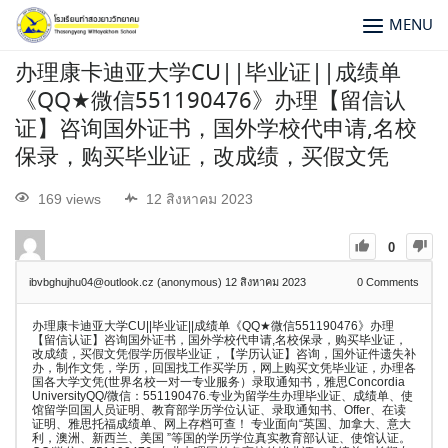
MENU
办理康卡迪亚大学CU||毕业证||成绩单
《QQ★微信551190476》办理【留信认
证】咨询国外证书，国外学校代申请,名校
保录，购买毕业证，改成绩，买假文凭
169 views
12 สิงหาคม 2023
0
ibvbghujhu04@outlook.cz (anonymous)
12 สิงหาคม 2023
0
Comments
办理康卡迪亚大学CU||毕业证||成绩单《QQ★微信551190476》办理
【留信认证】咨询国外证书，国外学校代申请,名校保录，购买毕业证，
改成绩，买假文凭假学历假毕业证，【学历认证】咨询，国外证件遗失补
办，制作文凭，学历，回国找工作买学历，网上购买文凭毕业证，办理各
国各大学文凭(世界名校一对一专业服务）录取通知书，雅思Concordia
UniversityQQ/微信：551190476.专业为留学生办理毕业证、成绩单、使
馆留学回国人员证明、教育部学历学位认证、录取通知书、Offer、在读
证明、雅思托福成绩单、网上存档可查！ 专业面向“英国、加拿大、意大
利，澳洲、新西兰、美国 ”等国的学历学位真实教育部认证、使馆认证。