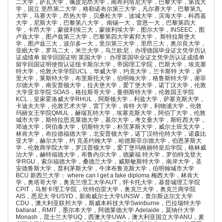
二大学，萨瓦大学，佩皮尼昂大学，南布列塔尼大学，巴黎大学，第戎大
学，国立 里昂第二大学，格勒诺布尔第三大学，凡尔赛大学，巴黎第九
大学，马赛大学，昂热大学，贝桑松大学，波城大学，滨海大学，科西嘉
大学，尼斯大学，巴黎第八大学， 南锡一大，雷恩一大，巴黎第四大
学，卡昂大学，蒙彼利埃三大，蒙彼利埃大学，图尔大学，INSEEC，图
卢兹大学，图卢兹第三大学，巴黎第四大学索邦大学， 斯特拉斯堡大
学，图卢兹三大，波尔多一大，里尔第三大学，里昂三大，奥尔良大学，
亚眠大学，罗马二大，米兰大学，马兰欧尼，办理德国毕业证文凭学历认
证成绩单 留学回国证明 英国大学： 办理英国毕业证文凭学历认证成绩单
留学回国证明使馆认证纽卡斯尔大学，帝国理工学院，巴斯大学，埃克塞
特大学，伦敦大学学院UCL，华威大学，约克大学，兰卡斯特 大学，萨
里大学，莱斯特大学，布里斯托大学，伯明翰大学，格鲁斯特大学，谢菲
尔德大学，南安普顿大学，拉夫堡大学，爱丁堡大学，诺丁汉大学，伦敦
大学亚非学院 SOAS，格拉斯哥大学，曼彻斯特大学，伦敦国王学院
KCL，皇家霍洛威大学RHUL，阿斯顿大学，利兹大学，萨塞克斯大学，
卡迪夫大学，伦敦艺术大学，雷丁大学，肯特 大学，利物浦大学，伦敦
玛丽女王学院QMUL，赫瑞瓦特大学，埃塞克斯大学，阿伯丁大学，伦敦
城市大学，斯特拉思克莱德大学，基尔大学，考文垂大学，斯旺西大学，
邓迪大学，阿伯泰大学，切斯特大学，朴茨茅斯大学，威尔士班戈大学，
林肯大学，布拉德福德大学，北安普顿大学，诺丁汉特伦特大学，诺森比
亚大学，赫尔大学，约 克圣约翰大学，哈德斯菲尔德大学，伯恩茅斯大
学，伦敦商学院大学，罗汉普顿大学，爱丁堡玛格丽特皇后学院，格林威
治大学，赫特福德大学，布鲁内尔大学，德蒙福 特大学，罗伯特戈登大
学RGU，索尔福德大学，桑德兰大学，威斯敏斯特大学，南岸大学，圣
安德鲁斯大学，普利茅斯大学，牛津布鲁克斯大学，伯明翰城市大学
BCU 新西兰大学： where can I get a fake diploma 梅西大学，林肯大
学，奥塔哥大学，奥克兰理工大学AUT，怀卡托大学，基督城理工学院
CPIT，马努卡理工学院，坎特伯雷大学，奥克兰大学，奥克兰商学院
AIS，悉尼大 学USYD，新南威尔士大学UNSW，查尔斯达尔文大学
CDU，澳大利亚联邦大学，斯威本科技大学Swinburne，巴拉瑞特大学
ballarat，RMIT，墨尔本大学，阿德莱德大学 Adelaide，莫纳什大学
Monash，昆士兰大学UQ，西澳大学UWA，澳大利亚国立大学ANU，麦