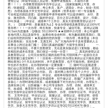
使馆公证（即留学回国人员证明，免费申请免税车，不成功不收
费！！！） 办理教育部国外学历学位认证。（国家留服网上可查、存
档；快速稳妥，回国发展，考公务员，落户，进国企，外企，创业–无忧
愁） 办理各国各大学文凭毕业证、成绩单（世界名校一对一专业服务，
可全程监控跟踪进度） 提供整套申请学校材料 可以提供钢印、水印、烫
金、激光防伪、凹凸版、版的毕业证、百分之百让您满意、设计，印刷，
DHL快递； （毕业证、成绩单7个工作日，真实大使馆教育部认证2个
月。） 【郑重声明：质量满意为止】专业办理使馆及教育部认证100%可
查存档！！！一次办理，终生有效，快速专业，诚信可靠。 咨询认证顾
问 Sam为您服务：Q/微信: 551190476 ★★招聘中介代理：本公司诚聘
各地代理人员以及留学生，如果你有业余时间，有兴趣就请联系我们，我
们会给到您的回报！ ★真诚期待您的加盟：一朝办理，终身受益（本信
息长期有效） 实在办事，互惠互利，为广大海内外学子及有需要的人士
在事业上跨过这道门槛！ 【我们真诚的提醒广大留学生朋友】： 一.
本行业市场混乱，不要只贪图便宜，无论是真实版还是1:1复制版，都会
有相应的成本在里面，我们保证一分钱一分货！ 二. 真实的使馆认证
及教育部认证，公司完全按照正规的流程手续,可陪同客户一起前往北京
教育部窗口递交材料！！！目前有一些同行所办理出来的认证只能在虚假
网站查询1-3个月左右的时间，并不是教育部，也不可能存档。那样是对
学生的不负责任，在办理的时候一定要慎重！ 三. 随时可以监视进度，
我们会让您清楚看到，你所投入的每一分钱都能够确实得到回报，若您认
为不值得，完全可以中止付款。 四：面对网上有些不良个人中介，真实
教育部认证故意虚假报价，毕业证、成绩单却报价很高，挖坑骗留学学生
做和原版差异很大的毕业证和成绩单，却不做认证，欺骗广大留学生，请
多留心！办理时请电话联系，或者视频看下对方的办公环境，办理实力，
选择实体公司，以防被骗！ 本公司专业制作、办理、仿制、成绩单文
凭、改成绩、教育部学历学位认证、毕业证、成绩单、文凭、学历文凭、
假文凭假毕业证假学历书制作、假制作、办理、仿制学位证书、毕业证文
凭 、文凭毕业证、毕业证认证、留服认证、使馆认证、使馆证明、使馆
留学回国人员证明、留学生认证、学历认证、文凭认证 学位认证、留学
生学历认证、留学生学位认证、英国文凭学历、美国文凭学历、澳洲文凭
学历、加拿大文凭学历、新西兰学历认证等QQ:551190476 微信：