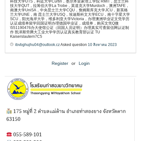
科技大学UTS，科廷大学Curtin，墨尔本皇家理工学院 RMIT，昆士兰科
技大学QUT，拉筹伯大学La Trobe，莫道克大学Murdoch，澳洲TAFE，
南澳大学UniSA，中央昆士兰大学CQU，詹姆斯库克大学JCU，新英格
兰大学UNE，南 昆士兰大学USQ，埃迪斯科文大学ECU，南十字星大学
SCU，阳光海岸大学，维多利亚大学Victoria，办理澳洲毕业证文凭学历
认证成绩单留学回国证明办理德国毕业证，成绩单，购买文凭Q微
\551190476办大使馆公证（回国人员证明）办理真实可查留信网认证制
作 凯泽斯劳腾大工业大学学历认证真实教育部认证 TU
Kaiserslautern7C5
ibvbghujhu04@outlook.cz
Asked question
10 สิงหาคม 2023
Register
or
Login
175 หมู่ที่ 2 ตำบลแม่ต้าน อำเภอท่าสองยาง จังหวัดตาก
63150
055-589-101