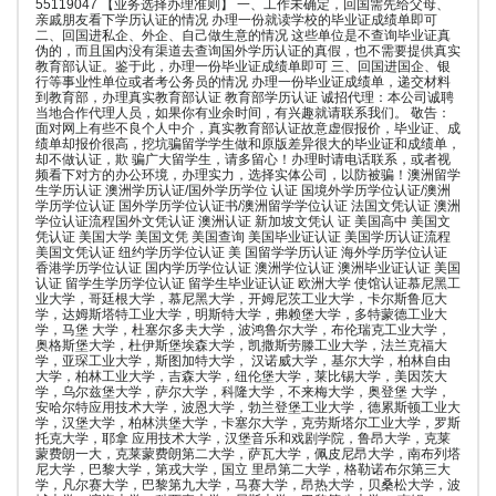
55119047 【业务选择办理准则】 一、工作未确定，回国需先给父母、
亲戚朋友看下学历认证的情况 办理一份就读学校的毕业证成绩单即可
二、回国进私企、外企、自己做生意的情况 这些单位是不查询毕业证真
伪的，而且国内没有渠道去查询国外学历认证的真假，也不需要提供真实
教育部认证。鉴于此，办理一份毕业证成绩单即可 三、回国进国企、银
行等事业性单位或者考公务员的情况 办理一份毕业证成绩单，递交材料
到教育部，办理真实教育部认证 教育部学历认证 诚招代理：本公司诚聘
当地合作代理人员，如果你有业余时间，有兴趣就请联系我们。 敬告：
面对网上有些不良个人中介，真实教育部认证故意虚假报价，毕业证、成
绩单却报价很高，挖坑骗留学学生做和原版差异很大的毕业证和成绩单，
却不做认证，欺 骗广大留学生，请多留心！办理时请电话联系，或者视
频看下对方的办公环境，办理实力，选择实体公司，以防被骗！澳洲留学
生学历认证 澳洲学历认证/国外学历学位 认证 国境外学历学位认证/澳洲
学历学位认证 国外学历学位认证书/澳洲留学学位认证 法国文凭认证 澳洲
学位认证流程国外文凭认证 澳洲认证 新加坡文凭认 证 美国高中 美国文
凭认证 美国大学 美国文凭 美国查询 美国毕业证认证 美国学历认证流程
美国文凭认证 纽约学历学位认证 美 国留学学历认证 海外学历学位认证
香港学历学位认证 国内学历学位认证 澳洲学位认证 澳洲毕业证认证 美国
认证 留学生学历学位认证 留学生毕业证认证 欧洲大学 使馆认证慕尼黑工
业大学，哥廷根大学，慕尼黑大学，开姆尼茨工业大学，卡尔斯鲁厄大
学，达姆斯塔特工业大学，明斯特大学，弗赖堡大学，多特蒙德工业大
学，马堡 大学，杜塞尔多夫大学，波鸿鲁尔大学，布伦瑞克工业大学，
奥格斯堡大学，杜伊斯堡埃森大学，凯撒斯劳滕工业大学，法兰克福大
学，亚琛工业大学，斯图加特大学， 汉诺威大学，基尔大学，柏林自由
大学，柏林工业大学，吉森大学，纽伦堡大学，莱比锡大学，美因茨大
学，乌尔兹堡大学，萨尔大学，科隆大学，不来梅大学，奥登堡 大学，
安哈尔特应用技术大学，波恩大学，勃兰登堡工业大学，德累斯顿工业大
学，汉堡大学，柏林洪堡大学，卡塞尔大学，克劳斯塔尔工业大学，罗斯
托克大学，耶拿 应用技术大学，汉堡音乐和戏剧学院，鲁昂大学，克莱
蒙费朗一大，克莱蒙费朗第二大学，萨瓦大学，佩皮尼昂大学，南布列塔
尼大学，巴黎大学，第戎大学，国立 里昂第二大学，格勒诺布尔第三大
学，凡尔赛大学，巴黎第九大学，马赛大学，昂热大学，贝桑松大学，波