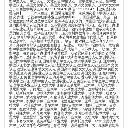
留学生认证、学历认证、文凭认证 学位认证、留学生学历认证、留学生
学位认证、英国文凭学历、美国文凭学历、澳洲文凭学历、加拿大文凭学
历、新西兰学历认证等QQ:551190476 微信：55119047 【业务选择办
理准则】 一、工作未确定，回国需先给父母、亲戚朋友看下学历认证的
情况 办理一份就读学校的毕业证成绩单即可 二、回国进私企、外企、自
己做生意的情况 这些单位是不查询毕业证真伪的，而且国内没有渠道去
查询国外学历认证的真假，也不需要提供真实教育部认证。鉴于此，办理
一份毕业证成绩单即可 三、回国进国企、银行等事业性单位或者考公务
员的情况 办理一份毕业证成绩单，递交材料到教育部，办理真实教育部
认证 教育部学历认证 诚招代理：本公司诚聘当地合作代理人员，如果你
有业余时间，有兴趣就请联系我们。 敬告：面对网上有些不良个人中
介，真实教育部认证故意虚假报价，毕业证、成绩单却报价很高，挖坑骗
留学学生做和原版差异很大的毕业证和成绩单，却不做认证，欺 骗广大
留学生，请多留心！办理时请电话联系，或者视频看下对方的办公环境，
办理实力，选择实体公司，以防被骗！澳洲留学生学历认证 澳洲学历认
证/国外学历学位 认证 国境外学历学位认证/澳洲学历学位认证 国外学历
学位认证书/澳洲留学学位认证 法国文凭认证 澳洲学位认证流程国外文凭
认证 澳洲认证 新加坡文凭认 证 美国高中 美国文凭认证 美国大学 美国文
凭 美国查询 美国毕业证认证 美国学历认证流程 美国文凭认证 纽约学历
学位认证 美 国留学学历认证 海外学历学位认证 香港学历学位认证 国内
学历学位认证 澳洲学位认证 澳洲毕业证认证 美国认证 留学生学历学位认
证 留学生毕业证认证 欧洲大学 使馆认证慕尼黑工业大学，哥廷根大学，
慕尼黑大学，开姆尼茨工业大学，卡尔斯鲁厄大学，达姆斯塔特工业大
学，明斯特大学，弗赖堡大学，多特蒙德工业大学，马堡 大学，杜塞尔
多夫大学，波鸿鲁尔大学，布伦瑞克工业大学，奥格斯堡大学，杜伊斯堡
埃森大学，凯撒斯劳滕工业大学，法兰克福大学，亚琛工业大学，斯图加
特大学， 汉诺威大学，基尔大学，柏林自由大学，柏林工业大学，吉森
大学，纽伦堡大学，莱比锡大学，美因茨大学，乌尔兹堡大学，萨尔大
学，科隆大学，不来梅大学，奥登堡 大学，安哈尔特应用技术大学，波
恩大学，勃兰登堡工业大学，德累斯顿工业大学，汉堡大学，柏林洪堡大
学，卡塞尔大学，克劳斯塔尔工业大学，罗斯托克大学，耶拿 应用技术
大学，汉堡音乐和戏剧学院，鲁昂大学，克莱蒙费朗一大，克莱蒙费朗第