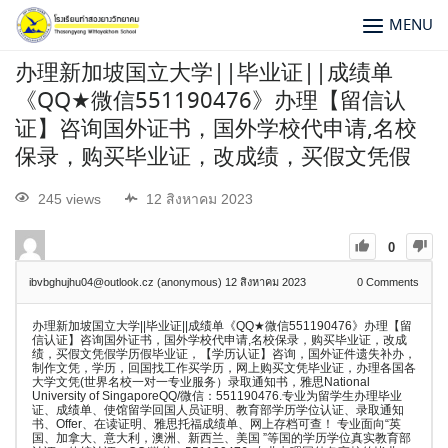
MENU
办理新加坡国立大学||毕业证||成绩单
《QQ★微信551190476》办理【留信认
证】咨询国外证书，国外学校代申请,名校
保录，购买毕业证，改成绩，买假文凭假
245 views
12 สิงหาคม 2023
0
ibvbghujhu04@outlook.cz (anonymous)
12 สิงหาคม 2023
0
Comments
办理新加坡国立大学||毕业证||成绩单《QQ★微信551190476》办理【留
信认证】咨询国外证书，国外学校代申请,名校保录，购买毕业证，改成
绩，买假文凭假学历假毕业证，【学历认证】咨询，国外证件遗失补办，
制作文凭，学历，回国找工作买学历，网上购买文凭毕业证，办理各国各
大学文凭(世界名校一对一专业服务）录取通知书，雅思National
University of SingaporeQQ/微信：551190476.专业为留学生办理毕业
证、成绩单、使馆留学回国人员证明、教育部学历学位认证、录取通知
书、Offer、在读证明、雅思托福成绩单、网上存档可查！ 专业面向“英
国、加拿大、意大利，澳洲、新西兰、美国 ”等国的学历学位真实教育部