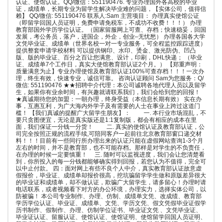
认证、使馆认证。QQ/微信：551190476. 专业办理国外各高校的毕业
证，成绩单，长期专业为留学生解决毕业难的问题，【实体公司，值得信
赖】 QQ/微信: 551190476 联系人:Sam 主营项目： 办理真实使馆公证
（即留学回国人员证明，免费申请免税车，不成功不收费！！！） 办理
教育部国外学历学位认证。（国家留服网上可查、存档；快速稳妥，回国
发展，考公务员，落户，进国企，外企，创业–无忧愁） 办理各国各大学
文凭毕业证、成绩单（世界名校一对一专业服务，可全程监控跟踪进度）
提供整套申请学校材料 可以提供钢印、水印、烫金、激光防伪、凹凸
版、版的毕业证、百分之百让您满意、设计，印刷，DHL快递； （毕业
证、成绩单7个工作日，真实大使馆教育部认证2个月。） 【郑重声明：
质量满意为止】专业办理使馆及教育部认证100%可查存档！！！一次办
理，终生有效，快速专业，诚信可靠。 咨询认证顾问 Sam为您服务：Q/
微信: 551190476 ★★招聘中介代理：本公司诚聘各地代理人员以及留学
生，如果你有业余时间，有兴趣就请联系我们，我们会给到您的回报！
★真诚期待您的加盟：一朝办理，终身受益（本信息长期有效） 实在办
事，互惠互利，为广大海内外学子及有需要的人士在事业上跨过这道门
槛！ 【我们真诚的提醒广大留学生朋友】： 一. 本行业市场混乱，不
要只贪图便宜，无论是真实版还是1:1复制版，都会有相应的成本在里
面，我们保证一分钱一分货！ 二. 真实的使馆认证及教育部认证，公
司完全按照正规的流程手续,可陪同客户一起前往北京教育部窗口递交材
料！！！目前有一些同行所办理出来的认证只能在虚假网站查询1-3个月
左右的时间，并不是教育部，也不可能存档。那样是对学生的不负责任，
在办理的时候一定要慎重！ 三. 随时可以监视进度，我们会让您清楚看
到，你所投入的每一分钱都能够确实得到回报，若您认为不值得，完全可
以中止付款。 四：面对网上有些不良个人中介，真实教育部认证故意虚
假报价，毕业证、成绩单却报价很高，挖坑骗留学学生做和原版差异很大
的毕业证和成绩单，却不做认证，欺骗广大留学生，请多留心！办理时请
电话联系，或者视频看下对方的办公环境，办理实力，选择实体公司，以
防被骗！ 本公司专业制作、办理、仿制、成绩单文凭、改成绩、教育部
学历学位认证、毕业证、成绩单、文凭、学历文凭、假文凭假毕业证假学
历书制作、假制作、办理、仿制学位证书、毕业证文凭 、文凭毕业证、
毕业证认证、留服认证、使馆认证、使馆证明、使馆留学回国人员证明、