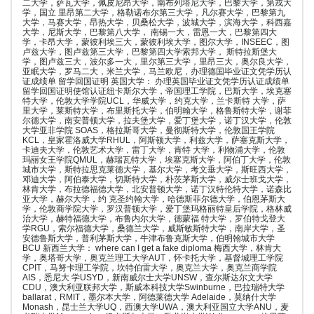
二大学，萨瓦大学，佩皮尼昂大学，南布列塔尼大学，巴黎大学，第戎大
学，国立 里昂第二大学，格勒诺布尔第三大学，凡尔赛大学，巴黎第九
大学，马赛大学，昂热大学，贝桑松大学，波城大学，滨海大学，科西嘉
大学，尼斯大学，巴黎第八大学， 南锡一大，雷恩一大，巴黎第四大
学，卡昂大学，蒙彼利埃三大，蒙彼利埃大学，图尔大学，INSEEC，图
卢兹大学，图卢兹第三大学，巴黎第四大学索邦大学， 斯特拉斯堡大
学，图卢兹三大，波尔多一大，里尔第三大学，里昂三大，奥尔良大学，
亚眠大学，罗马二大，米兰大学，马兰欧尼，办理德国毕业证文凭学历认
证成绩单 留学回国证明 英国大学： 办理英国毕业证文凭学历认证成绩单
留学回国证明使馆认证纽卡斯尔大学，帝国理工学院，巴斯大学，埃克塞
特大学，伦敦大学学院UCL，华威大学，约克大学，兰卡斯特 大学，萨
里大学，莱斯特大学，布里斯托大学，伯明翰大学，格鲁斯特大学，谢菲
尔德大学，南安普顿大学，拉夫堡大学，爱丁堡大学，诺丁汉大学，伦敦
大学亚非学院 SOAS，格拉斯哥大学，曼彻斯特大学，伦敦国王学院
KCL，皇家霍洛威大学RHUL，阿斯顿大学，利兹大学，萨塞克斯大学，
卡迪夫大学，伦敦艺术大学，雷丁大学，肯特 大学，利物浦大学，伦敦
玛丽女王学院QMUL，赫瑞瓦特大学，埃塞克斯大学，阿伯丁大学，伦敦
城市大学，斯特拉思克莱德大学，基尔大学，考文垂大学，斯旺西大学，
邓迪大学，阿伯泰大学，切斯特大学，朴茨茅斯大学，威尔士班戈大学，
林肯大学，布拉德福德大学，北安普顿大学，诺丁汉特伦特大学，诺森比
亚大学，赫尔大学，约 克圣约翰大学，哈德斯菲尔德大学，伯恩茅斯大
学，伦敦商学院大学，罗汉普顿大学，爱丁堡玛格丽特皇后学院，格林威
治大学，赫特福德大学，布鲁内尔大学，德蒙福 特大学，罗伯特戈登大
学RGU，索尔福德大学，桑德兰大学，威斯敏斯特大学，南岸大学，圣
安德鲁斯大学，普利茅斯大学，牛津布鲁克斯大学，伯明翰城市大学
BCU 新西兰大学： where can I get a fake diploma 梅西大学，林肯大
学，奥塔哥大学，奥克兰理工大学AUT，怀卡托大学，基督城理工学院
CPIT，马努卡理工学院，坎特伯雷大学，奥克兰大学，奥克兰商学院
AIS，悉尼大 学USYD，新南威尔士大学UNSW，查尔斯达尔文大学
CDU，澳大利亚联邦大学，斯威本科技大学Swinburne，巴拉瑞特大学
ballarat，RMIT，墨尔本大学，阿德莱德大学 Adelaide，莫纳什大学
Monash，昆士兰大学UQ，西澳大学UWA，澳大利亚国立大学ANU，麦