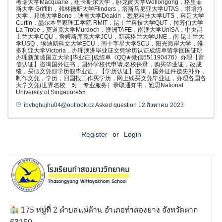
考瑞大学Macquarie，纽卡斯尔大学，卧龙岗大学Wollongong，格里菲
斯大学 Griffith，弗林德斯大学Flinders，塔斯马尼亚大学UTAS，堪培拉
大学，邦德大学Bond，迪肯大学Deakin，悉尼科技大学UTS，科廷大学
Curtin，墨尔本皇家理工学院 RMIT，昆士兰科技大学QUT，拉筹伯大学
La Trobe，莫道克大学Murdoch，澳洲TAFE，南澳大学UniSA，中央昆
士兰大学CQU，詹姆斯库克大学JCU，新英格兰大学UNE，南 昆士兰大
学USQ，埃迪斯科文大学ECU，南十字星大学SCU，阳光海岸大学，维
多利亚大学Victoria，办理澳洲毕业证文凭学历认证成绩单留学回国证明
办理新加坡国立大学||毕业证||成绩单《QQ★微信551190476》办理【留
信认证】咨询国外证书，国外学校代申请,名校保录，购买毕业证，改成
绩，买假文凭假学历假毕业证，【学历认证】咨询，国外证件遗失补办，
制作文凭，学历，回国找工作买学历，网上购买文凭毕业证，办理各国各
大学文凭(世界名校一对一专业服务）录取通知书，雅思National
University of Singapore55
ibvbghujhu04@outlook.cz
Asked question
12 สิงหาคม 2023
Register
or
Login
175 หมู่ที่ 2 ตำบลแม่ต้าน อำเภอท่าสองยาง จังหวัดตาก