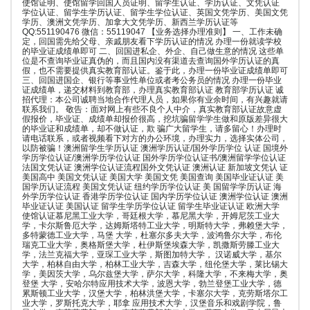
使馆证明、使馆留学回国人员证明、留学生认证、学历认证、文凭认证
学位认证、留学生学历认证、留学生学位认证、英国文凭学历、美国文凭
学历、澳洲文凭学历、加拿大文凭学历、新西兰学历认证等
QQ:551190476 微信：55119047 【业务选择办理准则】 一、工作未确
定，回国需先给父母、亲戚朋友看下学历认证的情况 办理一份就读学校
的毕业证成绩单即可 二、回国进私企、外企、自己做生意的情况 这些单
位是不查询毕业证真伪的，而且国内没有渠道去查询国外学历认证的真
假，也不需要提供真实教育部认证。鉴于此，办理一份毕业证成绩单即可
三、回国进国企、银行等事业性单位或者考公务员的情况 办理一份毕业
证成绩单，递交材料到教育部，办理真实教育部认证 教育部学历认证 诚
招代理：本公司诚聘当地合作代理人员，如果你有业余时间，有兴趣就请
联系我们。 敬告：面对网上有些不良个人中介，真实教育部认证故意虚
假报价，毕业证、成绩单却报价很高，挖坑骗留学学生做和原版差异很大
的毕业证和成绩单，却不做认证，欺 骗广大留学生，请多留心！办理时
请电话联系，或者视频看下对方的办公环境，办理实力，选择实体公司，
以防被骗！澳洲留学生学历认证 澳洲学历认证/国外学历学位 认证 国境外
学历学位认证/澳洲学历学位认证 国外学历学位认证书/澳洲留学学位认证
法国文凭认证 澳洲学位认证流程国外文凭认证 澳洲认证 新加坡文凭认 证
美国高中 美国文凭认证 美国大学 美国文凭 美国查询 美国毕业证认证 美
国学历认证流程 美国文凭认证 纽约学历学位认证 美 国留学学历认证 海
外学历学位认证 香港学历学位认证 国内学历学位认证 澳洲学位认证 澳洲
毕业证认证 美国认证 留学生学历学位认证 留学生毕业证认证 欧洲大学
使馆认证慕尼黑工业大学，哥廷根大学，慕尼黑大学，开姆尼茨工业大
学，卡尔斯鲁厄大学，达姆斯塔特工业大学，明斯特大学，弗赖堡大学，
多特蒙德工业大学，马堡 大学，杜塞尔多夫大学，波鸿鲁尔大学，布伦
瑞克工业大学，奥格斯堡大学，杜伊斯堡埃森大学，凯撒斯劳滕工业大
学，法兰克福大学，亚琛工业大学，斯图加特大学， 汉诺威大学，基尔
大学，柏林自由大学，柏林工业大学，吉森大学，纽伦堡大学，莱比锡大
学，美因茨大学，乌尔兹堡大学，萨尔大学，科隆大学，不来梅大学，奥
登堡 大学，安哈尔特应用技术大学，波恩大学，勃兰登堡工业大学，德
累斯顿工业大学，汉堡大学，柏林洪堡大学，卡塞尔大学，克劳斯塔尔工
业大学，罗斯托克大学，耶拿 应用技术大学，汉堡音乐和戏剧学院，鲁