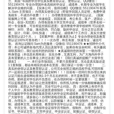
兰、美国 ”等国的学历学位真实教育部认证、使馆认证。QQ/微信：
551190476. 专业办理国外各高校的毕业证，成绩单，长期专业为留学生
解决毕业难的问题，【实体公司，值得信赖】 QQ/微信: 551190476 联系
人:Sam 主营项目： 办理真实使馆公证（即留学回国人员证明，免费申请
免税车，不成功不收费！！！） 办理教育部国外学历学位认证。（国家
留服网上可查、存档；快速稳妥，回国发展，考公务员，落户，进国企，
外企，创业–无忧愁） 办理各国各大学文凭毕业证、成绩单（世界名校一
对一专业服务，可全程监控跟踪进度） 提供整套申请学校材料 可以提供
钢印、水印、烫金、激光防伪、凹凸版、版的毕业证、百分之百让您满
意、设计，印刷，DHL快递； （毕业证、成绩单7个工作日，真实大使馆
教育部认证2个月。） 【郑重声明：质量满意为止】专业办理使馆及教育
部认证100%可查存档！！！一次办理，终生有效，快速专业，诚信可
靠。 咨询认证顾问 Sam为您服务：Q/微信: 551190476 ★★招聘中介代
理：本公司诚聘各地代理人员以及留学生，如果你有业余时间，有兴趣就
请联系我们，我们会给到您的回报！ ★真诚期待您的加盟：一朝办理，
终身受益（本信息长期有效） 实在办事，互惠互利，为广大海内外学子
及有需要的人士在事业上跨过这道门槛！ 【我们真诚的提醒广大留学生
朋友】： 一. 本行业市场混乱，不要只贪图便宜，无论是真实版还是
1:1复制版，都会有相应的成本在里面，我们保证一分钱一分货！ 二.
真实的使馆认证及教育部认证，公司完全按照正规的流程手续,可陪同客
户一起前往北京教育部窗口递交材料！！！目前有一些同行所办理出来的
认证只能在虚假网站查询1-3个月左右的时间，并不是教育部，也不可能
存档。那样是对学生的不负责任，在办理的时候一定要慎重！ 三. 随时
可以监视进度，我们会让您清楚看到，你所投入的每一分钱都能够确实得
到回报，若您认为不值得，完全可以中止付款。 四：面对网上有些不良
个人中介，真实教育部认证故意虚假报价，毕业证、成绩单却报价很高，
挖坑骗留学学生做和原版差异很大的毕业证和成绩单，却不做认证，欺骗
广大留学生，请多留心！办理时请电话联系，或者视频看下对方的办公环
境，办理实力，选择实体公司，以防被骗！ 本公司专业制作、办理、仿
制、成绩单文凭、改成绩、教育部学历学位认证、毕业证、成绩单、文
凭、学历文凭、假文凭假毕业证假学历书制作、假制作、办理、仿制学位
证书、毕业证文凭 、文凭毕业证、毕业证认证、留服认证、使馆认证、