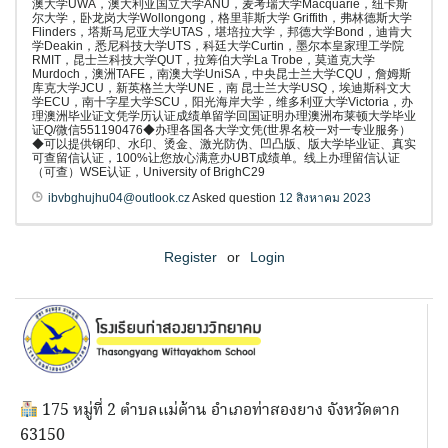
澳大学UWA，澳大利亚国立大学ANU，麦考瑞大学Macquarie，纽卡斯
尔大学，卧龙岗大学Wollongong，格里菲斯大学 Griffith，弗林德斯大学
Flinders，塔斯马尼亚大学UTAS，堪培拉大学，邦德大学Bond，迪肯大
学Deakin，悉尼科技大学UTS，科廷大学Curtin，墨尔本皇家理工学院
RMIT，昆士兰科技大学QUT，拉筹伯大学La Trobe，莫道克大学
Murdoch，澳洲TAFE，南澳大学UniSA，中央昆士兰大学CQU，詹姆斯
库克大学JCU，新英格兰大学UNE，南 昆士兰大学USQ，埃迪斯科文大
学ECU，南十字星大学SCU，阳光海岸大学，维多利亚大学Victoria，办
理澳洲毕业证文凭学历认证成绩单留学回国证明办理澳洲布莱顿大学毕业
证Q/微信551190476◆办理各国各大学文凭(世界名校一对一专业服务）
◆可以提供钢印、水印、烫金、激光防伪、凹凸版、版大学毕业证、真实
可查留信认证，100%让您放心满意办UBT成绩单。线上办理留信认证
（可查）WSE认证，University of BrighC29
ibvbghujhu04@outlook.cz
Asked question
12 สิงหาคม 2023
Register
or
Login
175 หมู่ที่ 2 ตำบลแม่ต้าน อำเภอท่าสองยาง จังหวัดตาก
63150