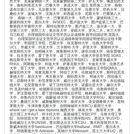
昂大学，克莱蒙费朗一大，克莱蒙费朗第二大学，萨瓦大学，佩皮尼昂大
学，南布列塔尼大学，巴黎大学，第戎大学，国立 里昂第二大学，格勒
诺布尔第三大学，凡尔赛大学，巴黎第九大学，马赛大学，昂热大学，贝
桑松大学，波城大学，滨海大学，科西嘉大学，尼斯大学，巴黎第八大
学， 南锡一大，雷恩一大，巴黎第四大学，卡昂大学，蒙彼利埃三大，
蒙彼利埃大学，图尔大学，INSEEC，图卢兹大学，图卢兹第三大学，巴
黎第四大学索邦大学， 斯特拉斯堡大学，图卢兹三大，波尔多一大，里
尔第三大学，里昂三大，奥尔良大学，亚眠大学，罗马二大，米兰大学，
马兰欧尼，办理德国毕业证文凭学历认证成绩单 留学回国证明 英国大
学： 办理英国毕业证文凭学历认证成绩单留学回国证明使馆认证纽卡斯
尔大学，帝国理工学院，巴斯大学，埃克塞特大学，伦敦大学学院
UCL，华威大学，约克大学，兰卡斯特 大学，萨里大学，莱斯特大学，
布里斯托大学，伯明翰大学，格鲁斯特大学，谢菲尔德大学，南安普顿大
学，拉夫堡大学，爱丁堡大学，诺丁汉大学，伦敦大学亚非学院 SOAS，
格拉斯哥大学，曼彻斯特大学，伦敦国王学院KCL，皇家霍洛威大学
RHUL，阿斯顿大学，利兹大学，萨塞克斯大学，卡迪夫大学，伦敦艺术
大学，雷丁大学，肯特 大学，利物浦大学，伦敦玛丽女王学院QMUL，
赫瑞瓦特大学，埃塞克斯大学，阿伯丁大学，伦敦城市大学，斯特拉思克
莱德大学，基尔大学，考文垂大学，斯旺西大学， 邓迪大学，阿伯泰大
学，切斯特大学，朴茨茅斯大学，威尔士班戈大学，林肯大学，布拉德福
德大学，北安普顿大学，诺丁汉特伦特大学，诺森比亚大学，赫尔大学，
约 克圣约翰大学，哈德斯菲尔德大学，伯恩茅斯大学，伦敦商学院大
学，罗汉普顿大学，爱丁堡玛格丽特皇后学院，格林威治大学，赫特福德
大学，布鲁内尔大学，德蒙福 特大学，罗伯特戈登大学RGU，索尔福德
大学，桑德兰大学，威斯敏斯特大学，南岸大学，圣安德鲁斯大学，普利
茅斯大学，牛津布鲁克斯大学，伯明翰城市大学BCU 新西兰大学：
where can I get a fake diploma 梅西大学，林肯大学，奥塔哥大学，奥
克兰理工大学AUT，怀卡托大学，基督城理工学院CPIT，马努卡理工学
院，坎特伯雷大学，奥克兰大学，奥克兰商学院AIS，悉尼大 学USYD，
新南威尔士大学UNSW，查尔斯达尔文大学CDU，澳大利亚联邦大学，
斯威本科技大学Swinburne，巴拉瑞特大学ballarat，RMIT，墨尔本大
学，阿德莱德大学 Adelaide，莫纳什大学Monash，昆士兰大学UQ，西