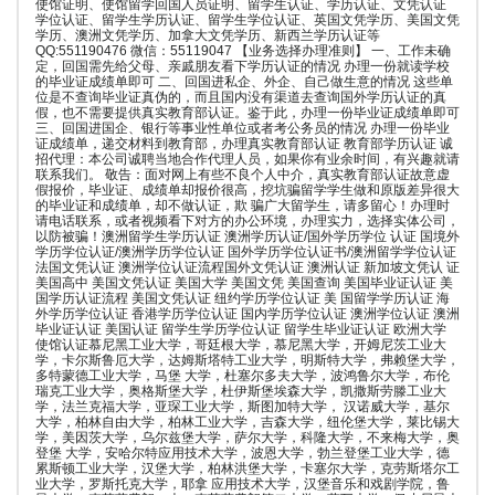
使馆证明、使馆留学回国人员证明、留学生认证、学历认证、文凭认证
学位认证、留学生学历认证、留学生学位认证、英国文凭学历、美国文凭
学历、澳洲文凭学历、加拿大文凭学历、新西兰学历认证等
QQ:551190476 微信：55119047 【业务选择办理准则】 一、工作未确
定，回国需先给父母、亲戚朋友看下学历认证的情况 办理一份就读学校
的毕业证成绩单即可 二、回国进私企、外企、自己做生意的情况 这些单
位是不查询毕业证真伪的，而且国内没有渠道去查询国外学历认证的真
假，也不需要提供真实教育部认证。鉴于此，办理一份毕业证成绩单即可
三、回国进国企、银行等事业性单位或者考公务员的情况 办理一份毕业
证成绩单，递交材料到教育部，办理真实教育部认证 教育部学历认证 诚
招代理：本公司诚聘当地合作代理人员，如果你有业余时间，有兴趣就请
联系我们。 敬告：面对网上有些不良个人中介，真实教育部认证故意虚
假报价，毕业证、成绩单却报价很高，挖坑骗留学学生做和原版差异很大
的毕业证和成绩单，却不做认证，欺 骗广大留学生，请多留心！办理时
请电话联系，或者视频看下对方的办公环境，办理实力，选择实体公司，
以防被骗！澳洲留学生学历认证 澳洲学历认证/国外学历学位 认证 国境外
学历学位认证/澳洲学历学位认证 国外学历学位认证书/澳洲留学学位认证
法国文凭认证 澳洲学位认证流程国外文凭认证 澳洲认证 新加坡文凭认 证
美国高中 美国文凭认证 美国大学 美国文凭 美国查询 美国毕业证认证 美
国学历认证流程 美国文凭认证 纽约学历学位认证 美 国留学学历认证 海
外学历学位认证 香港学历学位认证 国内学历学位认证 澳洲学位认证 澳洲
毕业证认证 美国认证 留学生学历学位认证 留学生毕业证认证 欧洲大学
使馆认证慕尼黑工业大学，哥廷根大学，慕尼黑大学，开姆尼茨工业大
学，卡尔斯鲁厄大学，达姆斯塔特工业大学，明斯特大学，弗赖堡大学，
多特蒙德工业大学，马堡 大学，杜塞尔多夫大学，波鸿鲁尔大学，布伦
瑞克工业大学，奥格斯堡大学，杜伊斯堡埃森大学，凯撒斯劳滕工业大
学，法兰克福大学，亚琛工业大学，斯图加特大学， 汉诺威大学，基尔
大学，柏林自由大学，柏林工业大学，吉森大学，纽伦堡大学，莱比锡大
学，美因茨大学，乌尔兹堡大学，萨尔大学，科隆大学，不来梅大学，奥
登堡 大学，安哈尔特应用技术大学，波恩大学，勃兰登堡工业大学，德
累斯顿工业大学，汉堡大学，柏林洪堡大学，卡塞尔大学，克劳斯塔尔工
业大学，罗斯托克大学，耶拿 应用技术大学，汉堡音乐和戏剧学院，鲁