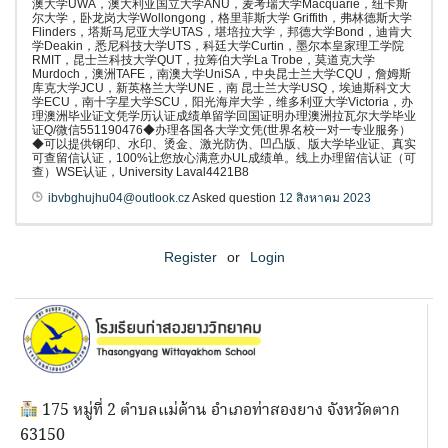
澳大学UWA，澳大利亚国立大学ANU，麦考瑞大学Macquarie，纽卡斯
尔大学，卧龙岗大学Wollongong，格里菲斯大学 Griffith，弗林德斯大学
Flinders，塔斯马尼亚大学UTAS，堪培拉大学，邦德大学Bond，迪肯大
学Deakin，悉尼科技大学UTS，科廷大学Curtin，墨尔本皇家理工学院
RMIT，昆士兰科技大学QUT，拉筹伯大学La Trobe，莫道克大学
Murdoch，澳洲TAFE，南澳大学UniSA，中央昆士兰大学CQU，詹姆斯
库克大学JCU，新英格兰大学UNE，南 昆士兰大学USQ，埃迪斯科文大
学ECU，南十字星大学SCU，阳光海岸大学，维多利亚大学Victoria，办
理澳洲毕业证文凭学历认证成绩单留学回国证明办理澳洲拉瓦尔大学毕业
证Q/微信551190476◆办理各国各大学文凭(世界名校一对一专业服务）
◆可以提供钢印、水印、烫金、激光防伪、凹凸版、版大学毕业证、真实
可查留信认证，100%让您放心满意办UL成绩单。线上办理留信认证（可
查）WSE认证，University Laval4421B8
ibvbghujhu04@outlook.cz
Asked question
12 สิงหาคม 2023
Register
or
Login
175 หมู่ที่ 2 ตำบลแม่ต้าน อำเภอท่าสองยาง จังหวัดตาก
63150