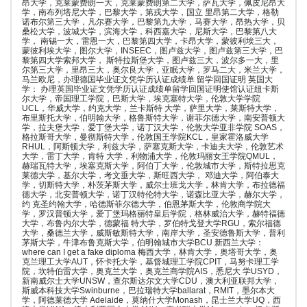
昂大学，克莱蒙费朗一大，克莱蒙费朗第二大学，萨瓦大学，佩皮尼昂大
学，南布列塔尼大学，巴黎大学，第戎大学，国立 里昂第二大学，格勒
诺布尔第三大学，凡尔赛大学，巴黎第九大学，马赛大学，昂热大学，贝
桑松大学，波城大学，滨海大学，科西嘉大学，尼斯大学，巴黎第八大
学， 南锡一大，雷恩一大，巴黎第四大学，卡昂大学，蒙彼利埃三大，
蒙彼利埃大学，图尔大学，INSEEC，图卢兹大学，图卢兹第三大学，巴
黎第四大学索邦大学， 斯特拉斯堡大学，图卢兹三大，波尔多一大，里
尔第三大学，里昂三大，奥尔良大学，亚眠大学，罗马二大，米兰大学，
马兰欧尼，办理德国毕业证文凭学历认证成绩单 留学回国证明 英国大
学： 办理英国毕业证文凭学历认证成绩单留学回国证明使馆认证纽卡斯
尔大学，帝国理工学院，巴斯大学，埃克塞特大学，伦敦大学学院
UCL，华威大学，约克大学，兰卡斯特 大学，萨里大学，莱斯特大学，
布里斯托大学，伯明翰大学，格鲁斯特大学，谢菲尔德大学，南安普顿大
学，拉夫堡大学，爱丁堡大学，诺丁汉大学，伦敦大学亚非学院 SOAS，
格拉斯哥大学，曼彻斯特大学，伦敦国王学院KCL，皇家霍洛威大学
RHUL，阿斯顿大学，利兹大学，萨塞克斯大学，卡迪夫大学，伦敦艺术
大学，雷丁大学，肯特 大学，利物浦大学，伦敦玛丽女王学院QMUL，
赫瑞瓦特大学，埃塞克斯大学，阿伯丁大学，伦敦城市大学，斯特拉思克
莱德大学，基尔大学，考文垂大学，斯旺西大学， 邓迪大学，阿伯泰大
学，切斯特大学，朴茨茅斯大学，威尔士班戈大学，林肯大学，布拉德福
德大学，北安普顿大学，诺丁汉特伦特大学，诺森比亚大学，赫尔大学，
约 克圣约翰大学，哈德斯菲尔德大学，伯恩茅斯大学，伦敦商学院大
学，罗汉普顿大学，爱丁堡玛格丽特皇后学院，格林威治大学，赫特福德
大学，布鲁内尔大学，德蒙福 特大学，罗伯特戈登大学RGU，索尔福德
大学，桑德兰大学，威斯敏斯特大学，南岸大学，圣安德鲁斯大学，普利
茅斯大学，牛津布鲁克斯大学，伯明翰城市大学BCU 新西兰大学：
where can I get a fake diploma 梅西大学，林肯大学，奥塔哥大学，奥
克兰理工大学AUT，怀卡托大学，基督城理工学院CPIT，马努卡理工学
院，坎特伯雷大学，奥克兰大学，奥克兰商学院AIS，悉尼大 学USYD，
新南威尔士大学UNSW，查尔斯达尔文大学CDU，澳大利亚联邦大学，
斯威本科技大学Swinburne，巴拉瑞特大学ballarat，RMIT，墨尔本大
学，阿德莱德大学 Adelaide，莫纳什大学Monash，昆士兰大学UQ，西