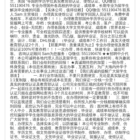
兰、美国 ”等国的学历学位真实教育部认证、使馆认证。QQ/微信：
551190476. 专业办理国外各高校的毕业证，成绩单，长期专业为留学生
解决毕业难的问题，【实体公司，值得信赖】 QQ/微信: 551190476 联系
人:Sam 主营项目： 办理真实使馆公证（即留学回国人员证明，免费申请
免税车，不成功不收费！！！） 办理教育部国外学历学位认证。（国家
留服网上可查、存档；快速稳妥，回国发展，考公务员，落户，进国企，
外企，创业–无忧愁） 办理各国各大学文凭毕业证、成绩单（世界名校一
对一专业服务，可全程监控跟踪进度） 提供整套申请学校材料 可以提供
钢印、水印、烫金、激光防伪、凹凸版、版的毕业证、百分之百让您满
意、设计，印刷，DHL快递； （毕业证、成绩单7个工作日，真实大使馆
教育部认证2个月。） 【郑重声明：质量满意为止】专业办理使馆及教育
部认证100%可查存档！！！一次办理，终生有效，快速专业，诚信可
靠。 咨询认证顾问 Sam为您服务：Q/微信: 551190476 ★★招聘中介代
理：本公司诚聘各地代理人员以及留学生，如果你有业余时间，有兴趣就
请联系我们，我们会给到您的回报！ ★真诚期待您的加盟：一朝办理，
终身受益（本信息长期有效） 实在办事，互惠互利，为广大海内外学子
及有需要的人士在事业上跨过这道门槛！ 【我们真诚的提醒广大留学生
朋友】： 一. 本行业市场混乱，不要只贪图便宜，无论是真实版还是
1:1复制版，都会有相应的成本在里面，我们保证一分钱一分货！ 二.
真实的使馆认证及教育部认证，公司完全按照正规的流程手续,可陪同客
户一起前往北京教育部窗口递交材料！！！目前有一些同行所办理出来的
认证只能在虚假网站查询1-3个月左右的时间，并不是教育部，也不可能
存档。那样是对学生的不负责任，在办理的时候一定要慎重！ 三. 随时
可以监视进度，我们会让您清楚看到，你所投入的每一分钱都能够确实得
到回报，若您认为不值得，完全可以中止付款。 四：面对网上有些不良
个人中介，真实教育部认证故意虚假报价，毕业证、成绩单却报价很高，
挖坑骗留学学生做和原版差异很大的毕业证和成绩单，却不做认证，欺骗
广大留学生，请多留心！办理时请电话联系，或者视频看下对方的办公环
境，办理实力，选择实体公司，以防被骗！ 本公司专业制作、办理、仿
制、成绩单文凭、改成绩、教育部学历学位认证、毕业证、成绩单、文
凭、学历文凭、假文凭假毕业证假学历书制作、假制作、办理、仿制学位
证书、毕业证文凭 、文凭毕业证、毕业证认证、留服认证、使馆认证、