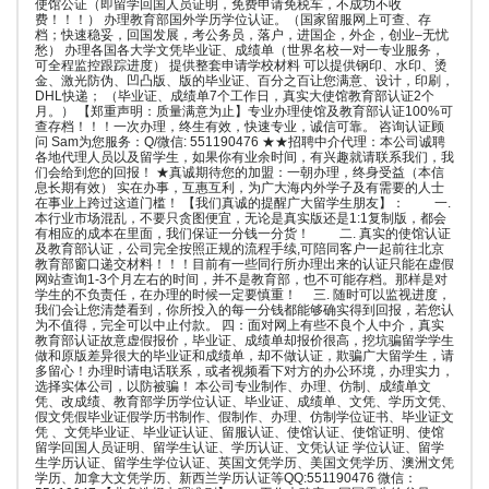
使馆公证（即留学回国人员证明，免费申请免税车，不成功不收
费！！！） 办理教育部国外学历学位认证。（国家留服网上可查、存
档；快速稳妥，回国发展，考公务员，落户，进国企，外企，创业–无忧
愁） 办理各国各大学文凭毕业证、成绩单（世界名校一对一专业服务，
可全程监控跟踪进度） 提供整套申请学校材料 可以提供钢印、水印、烫
金、激光防伪、凹凸版、版的毕业证、百分之百让您满意、设计，印刷，
DHL快递； （毕业证、成绩单7个工作日，真实大使馆教育部认证2个
月。） 【郑重声明：质量满意为止】专业办理使馆及教育部认证100%可
查存档！！！一次办理，终生有效，快速专业，诚信可靠。 咨询认证顾
问 Sam为您服务：Q/微信: 551190476 ★★招聘中介代理：本公司诚聘
各地代理人员以及留学生，如果你有业余时间，有兴趣就请联系我们，我
们会给到您的回报！ ★真诚期待您的加盟：一朝办理，终身受益（本信
息长期有效） 实在办事，互惠互利，为广大海内外学子及有需要的人士
在事业上跨过这道门槛！ 【我们真诚的提醒广大留学生朋友】： 一.
本行业市场混乱，不要只贪图便宜，无论是真实版还是1:1复制版，都会
有相应的成本在里面，我们保证一分钱一分货！ 二. 真实的使馆认证
及教育部认证，公司完全按照正规的流程手续,可陪同客户一起前往北京
教育部窗口递交材料！！！目前有一些同行所办理出来的认证只能在虚假
网站查询1-3个月左右的时间，并不是教育部，也不可能存档。那样是对
学生的不负责任，在办理的时候一定要慎重！ 三. 随时可以监视进度，
我们会让您清楚看到，你所投入的每一分钱都能够确实得到回报，若您认
为不值得，完全可以中止付款。 四：面对网上有些不良个人中介，真实
教育部认证故意虚假报价，毕业证、成绩单却报价很高，挖坑骗留学学生
做和原版差异很大的毕业证和成绩单，却不做认证，欺骗广大留学生，请
多留心！办理时请电话联系，或者视频看下对方的办公环境，办理实力，
选择实体公司，以防被骗！ 本公司专业制作、办理、仿制、成绩单文
凭、改成绩、教育部学历学位认证、毕业证、成绩单、文凭、学历文凭、
假文凭假毕业证假学历书制作、假制作、办理、仿制学位证书、毕业证文
凭 、文凭毕业证、毕业证认证、留服认证、使馆认证、使馆证明、使馆
留学回国人员证明、留学生认证、学历认证、文凭认证 学位认证、留学
生学历认证、留学生学位认证、英国文凭学历、美国文凭学历、澳洲文凭
学历、加拿大文凭学历、新西兰学历认证等QQ:551190476 微信：