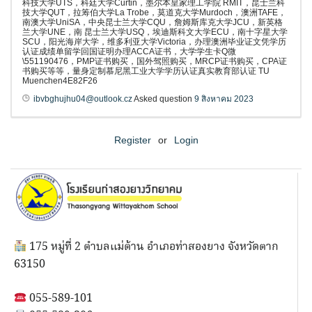
科技大学UTS，科廷大学Curtin，墨尔本皇家理工学院 RMIT，昆士兰科
技大学QUT，拉筹伯大学La Trobe，莫道克大学Murdoch，澳洲TAFE，
南澳大学UniSA，中央昆士兰大学CQU，詹姆斯库克大学JCU，新英格
兰大学UNE，南 昆士兰大学USQ，埃迪斯科文大学ECU，南十字星大学
SCU，阳光海岸大学，维多利亚大学Victoria，办理澳洲毕业证文凭学历
认证成绩单留学回国证明办理ACCA证书，大学学生卡Q微
\551190476，PMP证书购买，国外驾照购买，MRCP证书购买，CPA证
书购买等等，量身定制慕尼黑工业大学学历认证真实教育部认证 TU
Muenchen4E82F26
ibvbghujhu04@outlook.cz
Asked question
9 สิงหาคม 2023
Register
or
Login
175 หมู่ที่ 2 ตำบลแม่ต้าน อำเภอท่าสองยาง จังหวัดตาก
63150
055-589-101