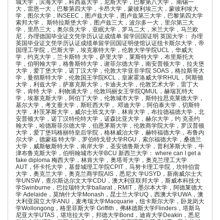
城大学，滨海大学，科西嘉大学，尼斯大学，巴黎第八大学， 南锡一
大，雷恩一大，巴黎第四大学，卡昂大学，蒙彼利埃三大，蒙彼利埃大
学，图尔大学，INSEEC，图卢兹大学，图卢兹第三大学，巴黎第四大学
索邦大学， 斯特拉斯堡大学，图卢兹三大，波尔多一大，里尔第三大
学，里昂三大，奥尔良大学，亚眠大学，罗马二大，米兰大学，马兰欧
尼，办理德国毕业证文凭学历认证成绩单 留学回国证明 英国大学： 办理
英国毕业证文凭学历认证成绩单留学回国证明使馆认证纽卡斯尔大学，帝
国理工学院，巴斯大学，埃克塞特大学，伦敦大学学院UCL，华威大
学，约克大学，兰卡斯特 大学，萨里大学，莱斯特大学，布里斯托大
学，伯明翰大学，格鲁斯特大学，谢菲尔德大学，南安普顿大学，拉夫堡
大学，爱丁堡大学，诺丁汉大学，伦敦大学亚非学院 SOAS，格拉斯哥大
学，曼彻斯特大学，伦敦国王学院KCL，皇家霍洛威大学RHUL，阿斯顿
大学，利兹大学，萨塞克斯大学，卡迪夫大学，伦敦艺术大学，雷丁大
学，肯特 大学，利物浦大学，伦敦玛丽女王学院QMUL，赫瑞瓦特大
学，埃塞克斯大学，阿伯丁大学，伦敦城市大学，斯特拉思克莱德大学，
基尔大学，考文垂大学，斯旺西大学， 邓迪大学，阿伯泰大学，切斯特
大学，朴茨茅斯大学，威尔士班戈大学，林肯大学，布拉德福德大学，北
安普顿大学，诺丁汉特伦特大学，诺森比亚大学，赫尔大学，约 克圣约
翰大学，哈德斯菲尔德大学，伯恩茅斯大学，伦敦商学院大学，罗汉普顿
大学，爱丁堡玛格丽特皇后学院，格林威治大学，赫特福德大学，布鲁内
尔大学，德蒙福 特大学，罗伯特戈登大学RGU，索尔福德大学，桑德兰
大学，威斯敏斯特大学，南岸大学，圣安德鲁斯大学，普利茅斯大学，牛
津布鲁克斯大学，伯明翰城市大学BCU 新西兰大学： where can I get a
fake diploma 梅西大学，林肯大学，奥塔哥大学，奥克兰理工大学
AUT，怀卡托大学，基督城理工学院CPIT，马努卡理工学院，坎特伯雷
大学，奥克兰大学，奥克兰商学院AIS，悉尼大 学USYD，新南威尔士大
学UNSW，查尔斯达尔文大学CDU，澳大利亚联邦大学，斯威本科技大
学Swinburne，巴拉瑞特大学ballarat，RMIT，墨尔本大学，阿德莱德大
学 Adelaide，莫纳什大学Monash，昆士兰大学UQ，西澳大学UWA，澳
大利亚国立大学ANU，麦考瑞大学Macquarie，纽卡斯尔大学，卧龙岗大
学Wollongong，格里菲斯大学 Griffith，弗林德斯大学Flinders，塔斯马
尼亚大学UTAS，堪培拉大学，邦德大学Bond，迪肯大学Deakin，悉尼