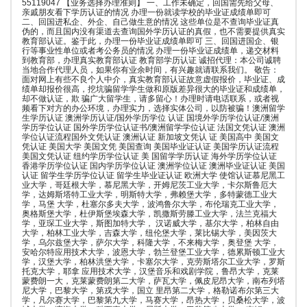
55119047 【业务选择办理准则】 一、工作未确定，回国需先给父母、
亲戚朋友看下学历认证的情况 办理一份就读学校的毕业证成绩单即可
二、回国进私企、外企、自己做生意的情况 这些单位是不查询毕业证真
伪的，而且国内没有渠道去查询国外学历认证的真假，也不需要提供真实
教育部认证。鉴于此，办理一份毕业证成绩单即可 三、回国进国企、银
行等事业性单位或者考公务员的情况 办理一份毕业证成绩单，递交材料
到教育部，办理真实教育部认证 教育部学历认证 诚招代理：本公司诚聘
当地合作代理人员，如果你有业余时间，有兴趣就请联系我们。 敬告：
面对网上有些不良个人中介，真实教育部认证故意虚假报价，毕业证、成
绩单却报价很高，挖坑骗留学学生做和原版差异很大的毕业证和成绩单，
却不做认证，欺 骗广大留学生，请多留心！办理时请电话联系，或者视
频看下对方的办公环境，办理实力，选择实体公司，以防被骗！澳洲留学
生学历认证 澳洲学历认证/国外学历学位 认证 国境外学历学位认证/澳洲
学历学位认证 国外学历学位认证书/澳洲留学学位认证 法国文凭认证 澳洲
学位认证流程国外文凭认证 澳洲认证 新加坡文凭认 证 美国高中 美国文
凭认证 美国大学 美国文凭 美国查询 美国毕业证认证 美国学历认证流程
美国文凭认证 纽约学历学位认证 美 国留学学历认证 海外学历学位认证
香港学历学位认证 国内学历学位认证 澳洲学位认证 澳洲毕业证认证 美国
认证 留学生学历学位认证 留学生毕业证认证 欧洲大学 使馆认证慕尼黑工
业大学，哥廷根大学，慕尼黑大学，开姆尼茨工业大学，卡尔斯鲁厄大
学，达姆斯塔特工业大学，明斯特大学，弗赖堡大学，多特蒙德工业大
学，马堡 大学，杜塞尔多夫大学，波鸿鲁尔大学，布伦瑞克工业大学，
奥格斯堡大学，杜伊斯堡埃森大学，凯撒斯劳滕工业大学，法兰克福大
学，亚琛工业大学，斯图加特大学， 汉诺威大学，基尔大学，柏林自由
大学，柏林工业大学，吉森大学，纽伦堡大学，莱比锡大学，美因茨大
学，乌尔兹堡大学，萨尔大学，科隆大学，不来梅大学，奥登堡 大学，
安哈尔特应用技术大学，波恩大学，勃兰登堡工业大学，德累斯顿工业大
学，汉堡大学，柏林洪堡大学，卡塞尔大学，克劳斯塔尔工业大学，罗斯
托克大学，耶拿 应用技术大学，汉堡音乐和戏剧学院，鲁昂大学，克莱
蒙费朗一大，克莱蒙费朗第二大学，萨瓦大学，佩皮尼昂大学，南布列塔
尼大学，巴黎大学，第戎大学，国立 里昂第二大学，格勒诺布尔第三大
学，凡尔赛大学，巴黎第九大学，马赛大学，昂热大学，贝桑松大学，波