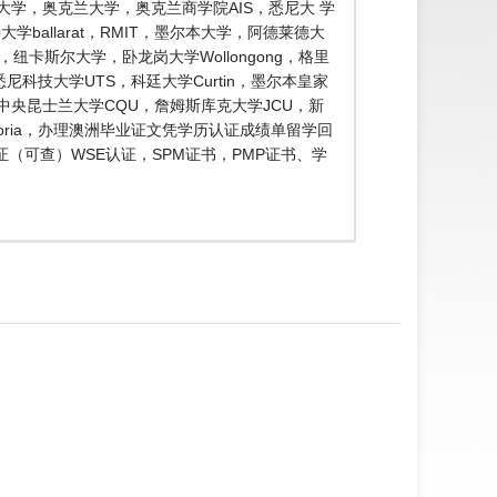
大学，奥克兰大学，奥克兰商学院AIS，悉尼大 学
ballarat，RMIT，墨尔本大学，阿德莱德大
e，纽卡斯尔大学，卧龙岗大学Wollongong，格里
n，悉尼科技大学UTS，科廷大学Curtin，墨尔本皇家
SA，中央昆士兰大学CQU，詹姆斯库克大学JCU，新
toria，办理澳洲毕业证文凭学历认证成绩单留学回
认证（可查）WSE认证，SPM证书，PMP证书、学