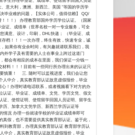
业为留学生办理毕业证、成绩单、使馆留学回国人员证
大、意大利，澳洲、新西兰、美国 ”等国的学历学
解决毕业难的问题，【实体公司，值得信赖】 QQ/
不收费！！！） 办理教育部国外学历学位认证。（国家
毕业证、成绩单（世界名校一对一专业服务，可全
您满意、设计，印刷，DHL快递； （毕业证、成
可查存档！！！一次办理，终生有效，快速专业，诚
留学生，如果你有业余时间，有兴趣就请联系我们，我
海内外学子及有需要的人士在事业上跨过这道门
版，都会有相应的成本在里面，我们保证一分钱一
交材料！！！目前有一些同行所办理出来的认证只
要慎重！ 三. 随时可以监视进度，我们会让您
个人中介，真实教育部认证故意虚假报价，毕业
留心！办理时请电话联系，或者视频看下对方的办
位认证、毕业证、成绩单、文凭、学历文凭、假文
认证、使馆证明、使馆留学回国人员证明、留学生
学历、加拿大文凭学历、新西兰学历认证等
历认证的情况 办理一份就读学校的毕业证成绩单即可
的真假，也不需要提供真实教育部认证。鉴于此，
料到教育部，办理真实教育部认证 教育部学历认
个人中介，真实教育部认证故意虚假报价，毕业