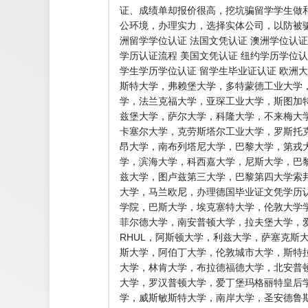
证、成绩单却报价很高，挖坑骗留学学生做
公环境，办理实力，选择实体公司，以防被骗
洲留学学位认证 法国文凭认证 澳洲学位认证
学历认证流程 美国文凭认证 纽约学历学位认
学生学历学位认证 留学生毕业证认证 欧洲
斯特大学，弗赖堡大学，多特蒙德工业大学
学，法兰克福大学，亚琛工业大学，斯图加
兹堡大学，萨尔大学，科隆大学，不来梅大
卡塞尔大学，克劳斯塔尔工业大学，罗斯托
昂大学，南布列塔尼大学，巴黎大学，第戎
学，滨海大学，科西嘉大学，尼斯大学，巴黎
兹大学，图卢兹第三大学，巴黎第四大学索
大学，马兰欧尼，办理德国毕业证文凭学历认
学院，巴斯大学，埃克塞特大学，伦敦大学学
菲尔德大学，南安普顿大学，拉夫堡大学，爱
RHUL，阿斯顿大学，利兹大学，萨塞克斯
斯大学，阿伯丁大学，伦敦城市大学，斯特
大学，林肯大学，布拉德福德大学，北安普
大学，罗汉普顿大学，爱丁堡玛格丽特皇后
学，威斯敏斯特大学，南岸大学，圣安德鲁斯大学，普