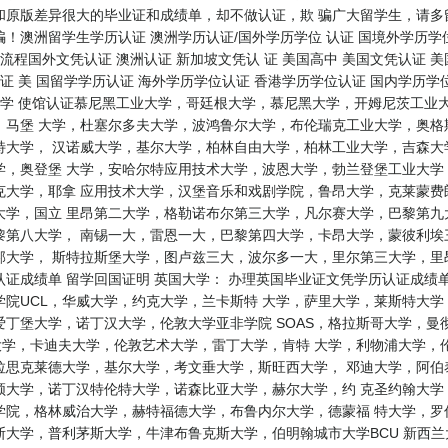
和原版差异很大的毕业证和成绩单，却不做认证，欺 骗广大留学生，请多
！澳洲留学生学历认证 澳洲学历认证/国外学历学位 认证 国境外学历学位
流程国外文凭认证 澳洲认证 新加坡文凭认 证 美国高中 美国文凭认证 美
证 美 国留学学历认证 海外学历学位认证 香港学历学位认证 国内学历学位
大学 使馆认证慕尼黑工业大学，哥廷根大学，慕尼黑大学，开姆尼茨工业
，马堡 大学，杜塞尔多夫大学，波鸿鲁尔大学，布伦瑞克工业大学，奥格
特大学， 汉诺威大学，基尔大学，柏林自由大学，柏林工业大学，吉森大
学，奥登堡 大学，安哈尔特应用技术大学，波恩大学，勃兰登堡工业大学
克大学，耶拿 应用技术大学，汉堡音乐和戏剧学院，鲁昂大学，克莱蒙费
大学，国立 里昂第二大学，格勒诺布尔第三大学，凡尔赛大学，巴黎第九
第八大学， 南锡一大，雷恩一大，巴黎第四大学，卡昂大学，蒙彼利埃三
邦大学， 斯特拉斯堡大学，图卢兹三大，波尔多一大，里尔第三大学，里
证成绩单 留学回国证明 英国大学： 办理英国毕业证文凭学历认证成绩
院UCL，华威大学，约克大学，兰卡斯特 大学，萨里大学，莱斯特大
丁堡大学，诺丁汉大学，伦敦大学亚非学院 SOAS，格拉斯哥大学，曼
大学，卡迪夫大学，伦敦艺术大学，雷丁大学，肯特 大学，利物浦大学，
拉思克莱德大学，基尔大学，考文垂大学，斯旺西大学， 邓迪大学，阿伯
顿大学，诺丁汉特伦特大学，诺森比亚大学，赫尔大学，约 克圣约翰大学
学院，格林威治大学，赫特福德大学，布鲁内尔大学，德蒙福 特大学，罗
利茅斯大学，牛津布鲁克斯大学，伯明翰城市大学BCU 新西兰大学： where ca