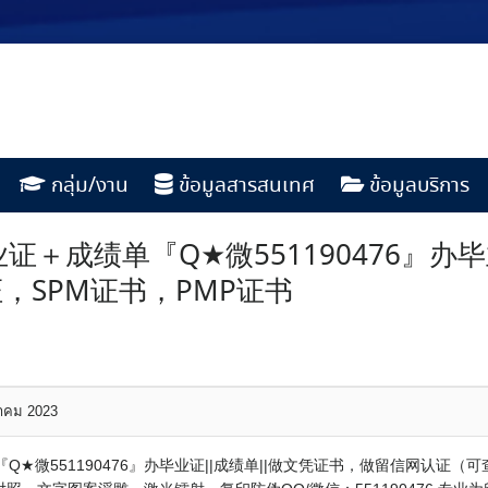
กลุ่ม/งาน
ข้อมูลสารสนเทศ
ข้อมูลบริการ
＋成绩单『Q★微551190476』办
，SPM证书，PMP证书
หาคม 2023
★微551190476』办毕业证||成绩单||做文凭证书，做留信网认证（可