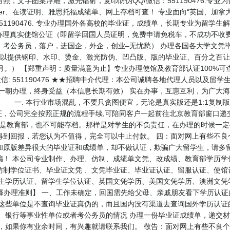
，文字图案浮雕，激光镭射，复印防伪QQ/微信：551190476.专
er、在读证明、雅思托福成绩单、网上存档可查！ 专业面向“英国、加拿
51190476. 专业办理国外各高校的毕业证，成绩单，长期专业为留学生
主营项目： 办理真实使馆公证（即留学回国人员证明，免费申请免税车，不成功
，考公务员，落户，进国企，外企，创业–无忧愁） 办理各国各大学文凭
可以提供钢印、水印、烫金、激光防伪、凹凸版、版的毕业证、百分之百让
月。） 【郑重声明：质量满意为止】专业办理使馆及教育部认证100%
微信: 551190476 ★★招聘中介代理：本公司诚聘各地代理人员以及
：一朝办理，终身受益（本信息长期有效） 实在办事，互惠互利，为广大
 一. 本行业市场混乱，不要只贪图便宜，无论是真实版还是1:1复制
证，公司完全按照正规的流程手续,可陪同客户一起前往北京教育部窗口递
不是教育部，也不可能存档。那样是对学生的不负责任，在办理的时候一定
得到回报，若您认为不值得，完全可以中止付款。 四：面对网上有些不良
和原版差异很大的毕业证和成绩单，却不做认证，欺骗广大留学生，请多
骗！ 本公司专业制作、办理、仿制、成绩单文凭、改成绩、教育部学历学
仿制学位证书、毕业证文凭 、文凭毕业证、毕业证认证、留服认证、使馆
学生学历认证、留学生学位认证、英国文凭学历、美国文凭学历、澳洲文凭
47 【业务选择办理准则】 一、工作未确定，回国需先给父母、亲戚朋友看下学
 这些单位是不查询毕业证真伪的，而且国内没有渠道去查询国外学历认证
、银行等事业性单位或者考公务员的情况 办理一份毕业证成绩单，递交材
员，如果你有业余时间，有兴趣就请联系我们。 敬告：面对网上有些不良