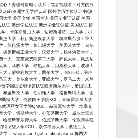
留心！办理时请电话联系，或者视频看下对方的办
认证/澳洲学历学位认证 国外学历学位认证书/澳
国大学 美国文凭 美国查询 美国毕业证认证 美国
认证 澳洲学位认证 澳洲毕业证认证 美国认证 留
大学，卡尔斯鲁厄大学，达姆斯塔特工业大学，明
斯堡大学，杜伊斯堡埃森大学，凯撒斯劳滕工业大
学，纽伦堡大学，莱比锡大学，美因茨大学，乌尔
，德累斯顿工业大学，汉堡大学，柏林洪堡大学，
朗一大，克莱蒙费朗第二大学，萨瓦大学，佩皮尼
大学，马赛大学，昂热大学，贝桑松大学，波城大
大，蒙彼利埃大学，图尔大学，INSEEC，图卢
昂三大，奥尔良大学，亚眠大学，罗马二大，米兰
单留学回国证明使馆认证纽卡斯尔大学，帝国理工
学，布里斯托大学，伯明翰大学，格鲁斯特大学，谢
彻斯特大学，伦敦国王学院KCL，皇家霍洛威大学
伦敦玛丽女王学院QMUL，赫瑞瓦特大学，埃塞克
泰大学，切斯特大学，朴茨茅斯大学，威尔士班戈
，哈德斯菲尔德大学，伯恩茅斯大学，伦敦商学院
伯特戈登大学RGU，索尔福德大学，桑德兰大
n I get a fake diploma 梅西大