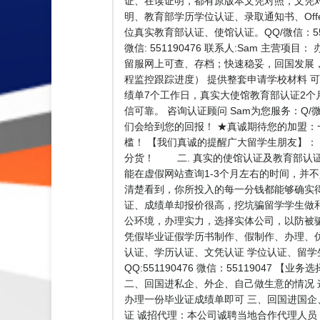
证、在读证明，都有原版本文凭对照，文凭对照
明、教育部学历学位认证、录取通知书、Off
位真实教育部认证、使馆认证。QQ/微信：5
微信: 551190476 联系人:Sam 
留服网上可查、存档；快速稳妥，回国发展
程监控跟踪进度） 提供整套申请学校材料 
绩单7个工作日，真实大使馆教育部认证2个
信可靠。 咨询认证顾问 Sam为您服务：Q/
们会给到您的回报！ ★真诚期待您的加盟
槛！ 【我们真诚的提醒广大留学生朋友】：
分货！ 二. 真实的使馆认证及教育部认
能在虚假网站查询1-3个月左右的时间，并
清楚看到，你所投入的每一分钱都能够确实
证、成绩单却报价很高，挖坑骗留学学生做
公环境，办理实力，选择实体公司，以防被
凭假毕业证假学历书制作、假制作、办理、
认证、学历认证、文凭认证 学位认证、留
QQ:551190476 微信：551190
二、回国进私企、外企、自己做生意的情况
办理一份毕业证成绩单即可 三、回国进国企
证 诚招代理：本公司诚聘当地合作代理人