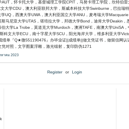
AUT，怀卡托大学，基督城理工学院CPIT，马努卡理工学院，坎特伯雷
大学CDU，澳大利亚联邦大学，斯威本科技大学Swinburne，巴拉瑞特大学
士兰大学UQ，西澳大学UWA，澳大利亚国立大学ANU，麦考瑞大学Macquari
ers，塔斯马尼亚大学UTAS，堪培拉大学，邦德大学Bond，迪肯大学Deaki
伯大学La Trobe，莫道克大学Murdoch，澳洲TAFE，南澳大学Uni
迪斯科文大学ECU，南十字星大学SCU，阳光海岸大学，维多利亚大学Vic
单『Q★微551190476』办毕业证||成绩单||做文凭证书，做留信网
凭对照，文字图案浮雕，激光镭射，复印防伪1271
ิงหาคม 2023
Register
or
Login
ด