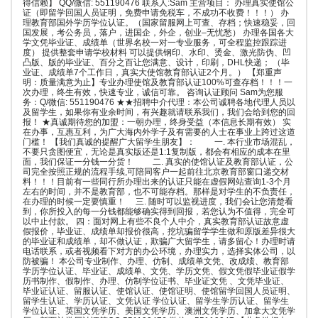
得信赖】 QQ/微信: 551190476 联系人:Sam 主营项目： 办理真实使馆公
证（即留学回国人员证明，免费申请免税车，不成功不收费！！！） 办
理教育部国外学历学位认证。（国家留服网上可查、存档；快速稳妥，回
国发展，考公务员，落户，进国企，外企，创业–无忧愁） 办理各国各大
学文凭毕业证、成绩单（世界名校一对一专业服务，可全程监控跟踪进
度） 提供整套申请学校材料 可以提供钢印、水印、烫金、激光防伪、凹
凸版、版的毕业证、百分之百让您满意、设计，印刷，DHL快递； （毕
业证、成绩单7个工作日，真实大使馆教育部认证2个月。） 【郑重声
明：质量满意为止】专业办理使馆及教育部认证100%可查存档！！！一
次办理，终生有效，快速专业，诚信可靠。 咨询认证顾问 Sam为您服
务：Q/微信: 551190476 ★★招聘中介代理：本公司诚聘各地代理人员以
及留学生，如果你有业余时间，有兴趣就请联系我们，我们会给到您的回
报！ ★真诚期待您的加盟：一朝办理，终身受益（本信息长期有效） 实
在办事，互惠互利，为广大海内外学子及有需要的人士在事业上跨过这道
门槛！ 【我们真诚的提醒广大留学生朋友】： 一. 本行业市场混乱，
不要只贪图便宜，无论是真实版还是1:1复制版，都会有相应的成本在里
面，我们保证一分钱一分货！ 二. 真实的使馆认证及教育部认证，公
司完全按照正规的流程手续,可陪同客户一起前往北京教育部窗口递交材
料！！！目前有一些同行所办理出来的认证只能在虚假网站查询1-3个月
左右的时间，并不是教育部，也不可能存档。那样是对学生的不负责任，
在办理的时候一定要慎重！ 三. 随时可以监视进度，我们会让您清楚看
到，你所投入的每一分钱都能够确实得到回报，若您认为不值得，完全可
以中止付款。 四：面对网上有些不良个人中介，真实教育部认证故意虚
假报价，毕业证、成绩单却报价很高，挖坑骗留学学生做和原版差异很大
的毕业证和成绩单，却不做认证，欺骗广大留学生，请多留心！办理时请
电话联系，或者视频看下对方的办公环境，办理实力，选择实体公司，以
防被骗！ 本公司专业制作、办理、仿制、成绩单文凭、改成绩、教育部
学历学位认证、毕业证、成绩单、文凭、学历文凭、假文凭假毕业证假学
历书制作、假制作、办理、仿制学位证书、毕业证文凭 、文凭毕业证、
毕业证认证、留服认证、使馆认证、使馆证明、使馆留学回国人员证明、
留学生认证、学历认证、文凭认证 学位认证、留学生学历认证、留学生
学位认证、英国文凭学历、美国文凭学历、澳洲文凭学历、加拿大文凭学