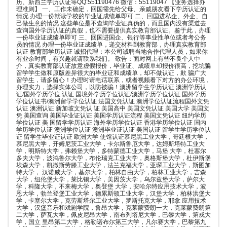
历、新西兰学历认证等QQ:551190476 微信：55119047 【业务选择办
理准则】 一、工作未确定，回国需先给父母、亲戚朋友看下学历认证的
情况 办理一份就读学校的毕业证成绩单即可 二、回国进私企、外企、自
己做生意的情况 这些单位是不查询毕业证真伪的，而且国内没有渠道去
查询国外学历认证的真假，也不需要提供真实教育部认证。鉴于此，办理
一份毕业证成绩单即可 三、回国进国企、银行等事业性单位或者考公务
员的情况 办理一份毕业证成绩单，递交材料到教育部，办理真实教育部
认证 教育部学历认证 诚招代理：本公司诚聘当地合作代理人员，如果你
有业余时间，有兴趣就请联系我们。 敬告：面对网上有些不良个人中
介，真实教育部认证故意虚假报价，毕业证、成绩单却报价很高，挖坑骗
留学学生做和原版差异很大的毕业证和成绩单，却不做认证，欺 骗广大
留学生，请多留心！办理时请电话联系，或者视频看下对方的办公环境，
办理实力，选择实体公司，以防被骗！澳洲留学生学历认证 澳洲学历认
证/国外学历学位 认证 国境外学历学位认证/澳洲学历学位认证 国外学历
学位认证书/澳洲留学学位认证 法国文凭认证 澳洲学位认证流程国外文凭
认证 澳洲认证 新加坡文凭认 证 美国高中 美国文凭认证 美国大学 美国文
凭 美国查询 美国毕业证认证 美国学历认证流程 美国文凭认证 纽约学历
学位认证 美 国留学学历认证 海外学历学位认证 香港学历学位认证 国内
学历学位认证 澳洲学位认证 澳洲毕业证认证 美国认证 留学生学历学位认
证 留学生毕业证认证 欧洲大学 使馆认证慕尼黑工业大学，哥廷根大学，
慕尼黑大学，开姆尼茨工业大学，卡尔斯鲁厄大学，达姆斯塔特工业大
学，明斯特大学，弗赖堡大学，多特蒙德工业大学，马堡 大学，杜塞尔
多夫大学，波鸿鲁尔大学，布伦瑞克工业大学，奥格斯堡大学，杜伊斯堡
埃森大学，凯撒斯劳滕工业大学，法兰克福大学，亚琛工业大学，斯图加
特大学， 汉诺威大学，基尔大学，柏林自由大学，柏林工业大学，吉森
大学，纽伦堡大学，莱比锡大学，美因茨大学，乌尔兹堡大学，萨尔大
学，科隆大学，不来梅大学，奥登堡 大学，安哈尔特应用技术大学，波
恩大学，勃兰登堡工业大学，德累斯顿工业大学，汉堡大学，柏林洪堡大
学，卡塞尔大学，克劳斯塔尔工业大学，罗斯托克大学，耶拿 应用技术
大学，汉堡音乐和戏剧学院，鲁昂大学，克莱蒙费朗一大，克莱蒙费朗第
二大学，萨瓦大学，佩皮尼昂大学，南布列塔尼大学，巴黎大学，第戎大
学，国立 里昂第二大学，格勒诺布尔第三大学，凡尔赛大学，巴黎第九