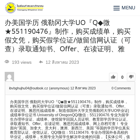
MENU
办美国学历 俄勒冈大学UO『Q◆微
★551190476』制作，购买成绩单，购买
假文凭，购买假学位证/做留信网认证（可
查）录取通知书、Offer、在读证明、雅
193 views
12 สิงหาคม 2023
0
ibvbghujhu04@outlook.cz (anonymous)
12 สิงหาคม 2023
0
Comments
办美国学历 俄勒冈大学UO『Q◆微★551190476』制作，购买成绩单，
购买假文凭，购买假学位证/做留信网认证（可查）录取通知书、Offer、
在读证明、雅思托福成绩单，制造假国外大学文凭俄勒冈大学UO毕业证|
成绩单学位证书 University of OregonQQ/微信：551190476.专业为留学
生办理毕业证、成绩单、使馆留学回国人员证明、教育部学历学位认证、
录取通知书、Offer、在读证明、雅思托福成绩单、网上存档可查！ 专业
面向“英国、加拿大、意大利，澳洲、新西兰、美国 ”等国的学历学位真实
教育部认证、使馆认证。QQ/微信：551190476. 专业办理国外各高校的
毕业证，成绩单，长期专业为留学生解决毕业难的问题，【实体公司，值