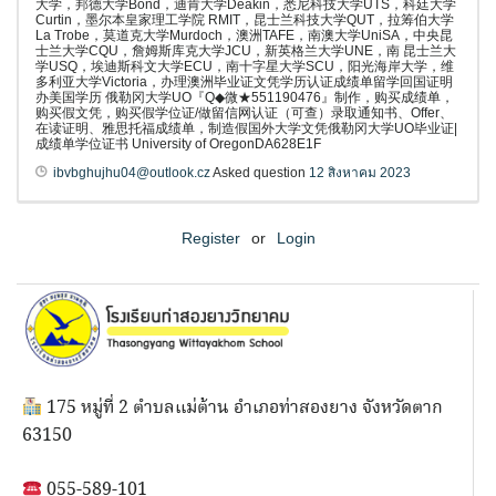
大学，邦德大学Bond，迪肯大学Deakin，悉尼科技大学UTS，科廷大学
Curtin，墨尔本皇家理工学院 RMIT，昆士兰科技大学QUT，拉筹伯大学
La Trobe，莫道克大学Murdoch，澳洲TAFE，南澳大学UniSA，中央昆
士兰大学CQU，詹姆斯库克大学JCU，新英格兰大学UNE，南 昆士兰大
学USQ，埃迪斯科文大学ECU，南十字星大学SCU，阳光海岸大学，维
多利亚大学Victoria，办理澳洲毕业证文凭学历认证成绩单留学回国证明
办美国学历 俄勒冈大学UO『Q◆微★551190476』制作，购买成绩单，
购买假文凭，购买假学位证/做留信网认证（可查）录取通知书、Offer、
在读证明、雅思托福成绩单，制造假国外大学文凭俄勒冈大学UO毕业证|
成绩单学位证书 University of OregonDA628E1F
ibvbghujhu04@outlook.cz
Asked question
12 สิงหาคม 2023
Register
or
Login
175 หมู่ที่ 2 ตำบลแม่ต้าน อำเภอท่าสองยาง จังหวัดตาก
63150
055-589-101