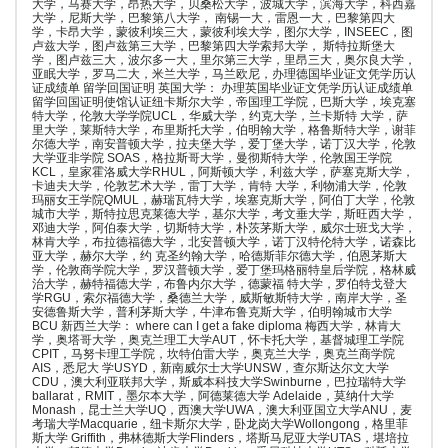
大学，马赛大学，昂热大学，贝桑松大学，波城大学，滨海大学，科西嘉
大学，尼斯大学，巴黎第八大学， 南锡一大，雷恩一大，巴黎第四大
学，卡昂大学，蒙彼利埃三大，蒙彼利埃大学，图尔大学，INSEEC，图
卢兹大学，图卢兹第三大学，巴黎第四大学索邦大学， 斯特拉斯堡大
学，图卢兹三大，波尔多一大，里尔第三大学，里昂三大，奥尔良大学，
亚眠大学，罗马二大，米兰大学，马兰欧尼，办理德国毕业证文凭学历认
证成绩单 留学回国证明 英国大学： 办理英国毕业证文凭学历认证成绩单
留学回国证明使馆认证纽卡斯尔大学，帝国理工学院，巴斯大学，埃克塞
特大学，伦敦大学学院UCL，华威大学，约克大学，兰卡斯特 大学，萨
里大学，莱斯特大学，布里斯托大学，伯明翰大学，格鲁斯特大学，谢菲
尔德大学，南安普顿大学，拉夫堡大学，爱丁堡大学，诺丁汉大学，伦敦
大学亚非学院 SOAS，格拉斯哥大学，曼彻斯特大学，伦敦国王学院
KCL，皇家霍洛威大学RHUL，阿斯顿大学，利兹大学，萨塞克斯大学，
卡迪夫大学，伦敦艺术大学，雷丁大学，肯特 大学，利物浦大学，伦敦
玛丽女王学院QMUL，赫瑞瓦特大学，埃塞克斯大学，阿伯丁大学，伦敦
城市大学，斯特拉思克莱德大学，基尔大学，考文垂大学，斯旺西大学，
邓迪大学，阿伯泰大学，切斯特大学，朴茨茅斯大学，威尔士班戈大学，
林肯大学，布拉德福德大学，北安普顿大学，诺丁汉特伦特大学，诺森比
亚大学，赫尔大学，约 克圣约翰大学，哈德斯菲尔德大学，伯恩茅斯大
学，伦敦商学院大学，罗汉普顿大学，爱丁堡玛格丽特皇后学院，格林威
治大学，赫特福德大学，布鲁内尔大学，德蒙福 特大学，罗伯特戈登大
学RGU，索尔福德大学，桑德兰大学，威斯敏斯特大学，南岸大学，圣
安德鲁斯大学，普利茅斯大学，牛津布鲁克斯大学，伯明翰城市大学
BCU 新西兰大学： where can I get a fake diploma 梅西大学，林肯大
学，奥塔哥大学，奥克兰理工大学AUT，怀卡托大学，基督城理工学院
CPIT，马努卡理工学院，坎特伯雷大学，奥克兰大学，奥克兰商学院
AIS，悉尼大 学USYD，新南威尔士大学UNSW，查尔斯达尔文大学
CDU，澳大利亚联邦大学，斯威本科技大学Swinburne，巴拉瑞特大学
ballarat，RMIT，墨尔本大学，阿德莱德大学 Adelaide，莫纳什大学
Monash，昆士兰大学UQ，西澳大学UWA，澳大利亚国立大学ANU，麦
考瑞大学Macquarie，纽卡斯尔大学，卧龙岗大学Wollongong，格里菲
斯大学 Griffith，弗林德斯大学Flinders，塔斯马尼亚大学UTAS，堪培拉