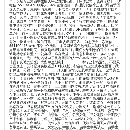
单，长期专业为留学生解决毕业难的问题，【实体公司，值得信赖】 QQ/
微信: 551190476 联系人:Sam 主营项目： 办理真实使馆公证（即留学回
国人员证明，免费申请免税车，不成功不收费！！！） 办理教育部国外
学历学位认证。（国家留服网上可查、存档；快速稳妥，回国发展，考公
务员，落户，进国企，外企，创业–无忧愁） 办理各国各大学文凭毕业
证、成绩单（世界名校一对一专业服务，可全程监控跟踪进度） 提供整
套申请学校材料 可以提供钢印、水印、烫金、激光防伪、凹凸版、版的
毕业证、百分之百让您满意、设计，印刷，DHL快递； （毕业证、成绩
单7个工作日，真实大使馆教育部认证2个月。） 【郑重声明：质量满意
为止】专业办理使馆及教育部认证100%可查存档！！！一次办理，终生
有效，快速专业，诚信可靠。 咨询认证顾问 Sam为您服务：Q/微信:
551190476 ★★招聘中介代理：本公司诚聘各地代理人员以及留学生，
如果你有业余时间，有兴趣就请联系我们，我们会给到您的回报！ ★真
诚期待您的加盟：一朝办理，终身受益（本信息长期有效） 实在办事，
互惠互利，为广大海内外学子及有需要的人士在事业上跨过这道门槛！
【我们真诚的提醒广大留学生朋友】： 一. 本行业市场混乱，不要只
贪图便宜，无论是真实版还是1:1复制版，都会有相应的成本在里面，我
们保证一分钱一分货！ 二. 真实的使馆认证及教育部认证，公司完全
按照正规的流程手续,可陪同客户一起前往北京教育部窗口递交材
料！！！目前有一些同行所办理出来的认证只能在虚假网站查询1-3个月
左右的时间，并不是教育部，也不可能存档。那样是对学生的不负责任，
在办理的时候一定要慎重！ 三. 随时可以监视进度，我们会让您清楚看
到，你所投入的每一分钱都能够确实得到回报，若您认为不值得，完全可
以中止付款。 四：面对网上有些不良个人中介，真实教育部认证故意虚
假报价，毕业证、成绩单却报价很高，挖坑骗留学学生做和原版差异很大
的毕业证和成绩单，却不做认证，欺骗广大留学生，请多留心！办理时请
电话联系，或者视频看下对方的办公环境，办理实力，选择实体公司，以
防被骗！ 本公司专业制作、办理、仿制、成绩单文凭、改成绩、教育部
学历学位认证、毕业证、成绩单、文凭、学历文凭、假文凭假毕业证假学
历书制作、假制作、办理、仿制学位证书、毕业证文凭 、文凭毕业证、
毕业证认证、留服认证、使馆认证、使馆证明、使馆留学回国人员证明、
留学生认证、学历认证、文凭认证 学位认证、留学生学历认证、留学生