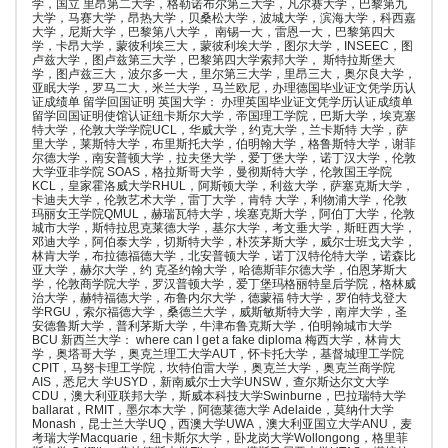
学，国立 里昂第二大学，格勒诺布尔第三大学，凡尔赛大学，巴黎第九
大学，马赛大学，昂热大学，贝桑松大学，波城大学，滨海大学，科西嘉
大学，尼斯大学，巴黎第八大学， 南锡一大，雷恩一大，巴黎第四大
学，卡昂大学，蒙彼利埃三大，蒙彼利埃大学，图尔大学，INSEEC，图
卢兹大学，图卢兹第三大学，巴黎第四大学索邦大学， 斯特拉斯堡大
学，图卢兹三大，波尔多一大，里尔第三大学，里昂三大，奥尔良大学，
亚眠大学，罗马二大，米兰大学，马兰欧尼，办理德国毕业证文凭学历认
证成绩单 留学回国证明 英国大学： 办理英国毕业证文凭学历认证成绩单
留学回国证明使馆认证纽卡斯尔大学，帝国理工学院，巴斯大学，埃克塞
特大学，伦敦大学学院UCL，华威大学，约克大学，兰卡斯特 大学，萨
里大学，莱斯特大学，布里斯托大学，伯明翰大学，格鲁斯特大学，谢菲
尔德大学，南安普顿大学，拉夫堡大学，爱丁堡大学，诺丁汉大学，伦敦
大学亚非学院 SOAS，格拉斯哥大学，曼彻斯特大学，伦敦国王学院
KCL，皇家霍洛威大学RHUL，阿斯顿大学，利兹大学，萨塞克斯大学，
卡迪夫大学，伦敦艺术大学，雷丁大学，肯特 大学，利物浦大学，伦敦
玛丽女王学院QMUL，赫瑞瓦特大学，埃塞克斯大学，阿伯丁大学，伦敦
城市大学，斯特拉思克莱德大学，基尔大学，考文垂大学，斯旺西大学，
邓迪大学，阿伯泰大学，切斯特大学，朴茨茅斯大学，威尔士班戈大学，
林肯大学，布拉德福德大学，北安普顿大学，诺丁汉特伦特大学，诺森比
亚大学，赫尔大学，约 克圣约翰大学，哈德斯菲尔德大学，伯恩茅斯大
学，伦敦商学院大学，罗汉普顿大学，爱丁堡玛格丽特皇后学院，格林威
治大学，赫特福德大学，布鲁内尔大学，德蒙福 特大学，罗伯特戈登大
学RGU，索尔福德大学，桑德兰大学，威斯敏斯特大学，南岸大学，圣
安德鲁斯大学，普利茅斯大学，牛津布鲁克斯大学，伯明翰城市大学
BCU 新西兰大学： where can I get a fake diploma 梅西大学，林肯大
学，奥塔哥大学，奥克兰理工大学AUT，怀卡托大学，基督城理工学院
CPIT，马努卡理工学院，坎特伯雷大学，奥克兰大学，奥克兰商学院
AIS，悉尼大 学USYD，新南威尔士大学UNSW，查尔斯达尔文大学
CDU，澳大利亚联邦大学，斯威本科技大学Swinburne，巴拉瑞特大学
ballarat，RMIT，墨尔本大学，阿德莱德大学 Adelaide，莫纳什大学
Monash，昆士兰大学UQ，西澳大学UWA，澳大利亚国立大学ANU，麦
考瑞大学Macquarie，纽卡斯尔大学，卧龙岗大学Wollongong，格里菲