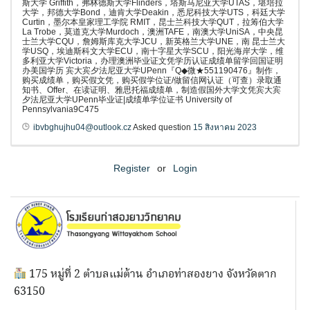
斯大学 Griffith，弗林德斯大学Flinders，塔斯马尼亚大学UTAS，堪培拉
大学，邦德大学Bond，迪肯大学Deakin，悉尼科技大学UTS，科廷大学
Curtin，墨尔本皇家理工学院 RMIT，昆士兰科技大学QUT，拉筹伯大学
La Trobe，莫道克大学Murdoch，澳洲TAFE，南澳大学UniSA，中央昆
士兰大学CQU，詹姆斯库克大学JCU，新英格兰大学UNE，南 昆士兰大
学USQ，埃迪斯科文大学ECU，南十字星大学SCU，阳光海岸大学，维
多利亚大学Victoria，办理澳洲毕业证文凭学历认证成绩单留学回国证明
办美国学历 宾大宾夕法尼亚大学UPenn『Q◆微★551190476』制作，
购买成绩单，购买假文凭，购买假学位证/做留信网认证（可查）录取通
知书、Offer、在读证明、雅思托福成绩单，制造假国外大学文凭宾大宾
夕法尼亚大学UPenn毕业证|成绩单学位证书 University of
Pennsylvania9C475
ibvbghujhu04@outlook.cz
Asked question
15 สิงหาคม 2023
Register
or
Login
175 หมู่ที่ 2 ตำบลแม่ต้าน อำเภอท่าสองยาง จังหวัดตาก
63150