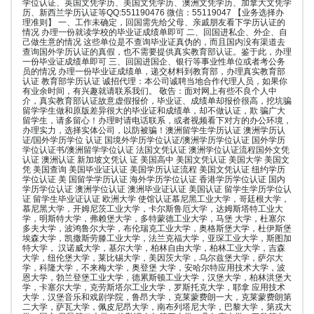
学位认证、英国文凭学历、美国文凭学历、澳洲文凭学历、加拿大文凭学
历、新西兰学历认证等QQ:551190476 微信：55119047 【业务选择办
理准则】 一、工作未确定，回国需先给父母、亲戚朋友看下学历认证的
情况 办理一份就读学校的毕业证成绩单即可 二、回国进私企、外企、自
己做生意的情况 这些单位是不查询毕业证真伪的，而且国内没有渠道去
查询国外学历认证的真假，也不需要提供真实教育部认证。鉴于此，办理
一份毕业证成绩单即可 三、回国进国企、银行等事业性单位或者考公务
员的情况 办理一份毕业证成绩单，递交材料到教育部，办理真实教育部
认证 教育部学历认证 诚招代理：本公司诚聘当地合作代理人员，如果你
有业余时间，有兴趣就请联系我们。 敬告：面对网上有些不良个人中
介，真实教育部认证故意虚假报价，毕业证、成绩单却报价很高，挖坑骗
留学学生做和原版差异很大的毕业证和成绩单，却不做认证，欺 骗广大
留学生，请多留心！办理时请电话联系，或者视频看下对方的办公环境，
办理实力，选择实体公司，以防被骗！澳洲留学生学历认证 澳洲学历认
证/国外学历学位 认证 国境外学历学位认证/澳洲学历学位认证 国外学历
学位认证书/澳洲留学学位认证 法国文凭认证 澳洲学位认证流程国外文凭
认证 澳洲认证 新加坡文凭认 证 美国高中 美国文凭认证 美国大学 美国文
凭 美国查询 美国毕业证认证 美国学历认证流程 美国文凭认证 纽约学历
学位认证 美 国留学学历认证 海外学历学位认证 香港学历学位认证 国内
学历学位认证 澳洲学位认证 澳洲毕业证认证 美国认证 留学生学历学位认
证 留学生毕业证认证 欧洲大学 使馆认证慕尼黑工业大学，哥廷根大学，
慕尼黑大学，开姆尼茨工业大学，卡尔斯鲁厄大学，达姆斯塔特工业大
学，明斯特大学，弗赖堡大学，多特蒙德工业大学，马堡 大学，杜塞尔
多夫大学，波鸿鲁尔大学，布伦瑞克工业大学，奥格斯堡大学，杜伊斯堡
埃森大学，凯撒斯劳滕工业大学，法兰克福大学，亚琛工业大学，斯图加
特大学， 汉诺威大学，基尔大学，柏林自由大学，柏林工业大学，吉森
大学，纽伦堡大学，莱比锡大学，美因茨大学，乌尔兹堡大学，萨尔大
学，科隆大学，不来梅大学，奥登堡 大学，安哈尔特应用技术大学，波
恩大学，勃兰登堡工业大学，德累斯顿工业大学，汉堡大学，柏林洪堡大
学，卡塞尔大学，克劳斯塔尔工业大学，罗斯托克大学，耶拿 应用技术
大学，汉堡音乐和戏剧学院，鲁昂大学，克莱蒙费朗一大，克莱蒙费朗第
二大学，萨瓦大学，佩皮尼昂大学，南布列塔尼大学，巴黎大学，第戎大