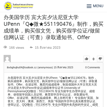
MENU
办美国学历 宾大宾夕法尼亚大学
UPenn『Q◆微★551190476』制作，购买
成绩单，购买假文凭，购买假学位证/做留
信网认证（可查）录取通知书、Offer
166 views
15 สิงหาคม 2023
0
ibvbghujhu04@outlook.cz (anonymous)
15 สิงหาคม 2023
0
Comments
办美国学历 宾大宾夕法尼亚大学UPenn『Q◆微★551190476』制作，
购买成绩单，购买假文凭，购买假学位证/做留信网认证（可查）录取通
知书、Offer、在读证明、雅思托福成绩单，制造假国外大学文凭宾大宾
夕法尼亚大学UPenn毕业证|成绩单学位证书 University of
PennsylvaniaQQ/微信：551190476.专业为留学生办理毕业证、成绩
单、使馆留学回国人员证明、教育部学历学位认证、录取通知书、
Offer、在读证明、雅思托福成绩单、网上存档可查！ 专业面向“英国、加
拿大、意大利，澳洲、新西兰、美国 ”等国的学历学位真实教育部认证、
使馆认证。QQ/微信：551190476. 专业办理国外各高校的毕业证，成绩