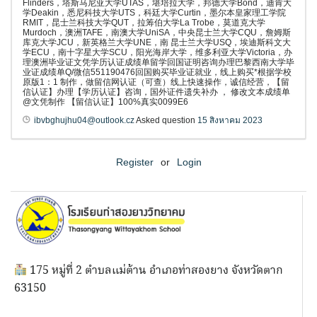
Flinders，塔斯马尼亚大学UTAS，堪培拉大学，邦德大学Bond，迪肯大
学Deakin，悉尼科技大学UTS，科廷大学Curtin，墨尔本皇家理工学院
RMIT，昆士兰科技大学QUT，拉筹伯大学La Trobe，莫道克大学
Murdoch，澳洲TAFE，南澳大学UniSA，中央昆士兰大学CQU，詹姆斯
库克大学JCU，新英格兰大学UNE，南 昆士兰大学USQ，埃迪斯科文大
学ECU，南十字星大学SCU，阳光海岸大学，维多利亚大学Victoria，办
理澳洲毕业证文凭学历认证成绩单留学回国证明咨询办理巴黎西南大学毕
业证成绩单Q/微信551190476回国购买毕业证就业，线上购买*根据学校
原版1：1 制作，做留信网认证（可查）线上快速操作，诚信经营，【留
信认证】办理【学历认证】咨询，国外证件遗失补办 ， 修改文本成绩单
@文凭制作 【留信认证】100%真实0099E6
ibvbghujhu04@outlook.cz
Asked question
15 สิงหาคม 2023
Register
or
Login
175 หมู่ที่ 2 ตำบลแม่ต้าน อำเภอท่าสองยาง จังหวัดตาก
63150