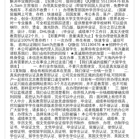
解决毕业难的问题，【实体公司，值得信赖】 QQ/微信: 551190476 联系
人:Sam 主营项目： 办理真实使馆公证（即留学回国人员证明，免费申请
免税车，不成功不收费！！！） 办理教育部国外学历学位认证。（国家
留服网上可查、存档；快速稳妥，回国发展，考公务员，落户，进国企，
外企，创业–无忧愁） 办理各国各大学文凭毕业证、成绩单（世界名校一
对一专业服务，可全程监控跟踪进度） 提供整套申请学校材料 可以提供
钢印、水印、烫金、激光防伪、凹凸版、版的毕业证、百分之百让您满
意、设计，印刷，DHL快递； （毕业证、成绩单7个工作日，真实大使馆
教育部认证2个月。） 【郑重声明：质量满意为止】专业办理使馆及教育
部认证100%可查存档！！！一次办理，终生有效，快速专业，诚信可
靠。 咨询认证顾问 Sam为您服务：Q/微信: 551190476 ★★招聘中介代
理：本公司诚聘各地代理人员以及留学生，如果你有业余时间，有兴趣就
请联系我们，我们会给到您的回报！ ★真诚期待您的加盟：一朝办理，
终身受益（本信息长期有效） 实在办事，互惠互利，为广大海内外学子
及有需要的人士在事业上跨过这道门槛！ 【我们真诚的提醒广大留学生
朋友】： 一. 本行业市场混乱，不要只贪图便宜，无论是真实版还是
1:1复制版，都会有相应的成本在里面，我们保证一分钱一分货！ 二.
真实的使馆认证及教育部认证，公司完全按照正规的流程手续,可陪同客
户一起前往北京教育部窗口递交材料！！！目前有一些同行所办理出来的
认证只能在虚假网站查询1-3个月左右的时间，并不是教育部，也不可能
存档。那样是对学生的不负责任，在办理的时候一定要慎重！ 三. 随时
可以监视进度，我们会让您清楚看到，你所投入的每一分钱都能够确实得
到回报，若您认为不值得，完全可以中止付款。 四：面对网上有些不良
个人中介，真实教育部认证故意虚假报价，毕业证、成绩单却报价很高，
挖坑骗留学学生做和原版差异很大的毕业证和成绩单，却不做认证，欺骗
广大留学生，请多留心！办理时请电话联系，或者视频看下对方的办公环
境，办理实力，选择实体公司，以防被骗！ 本公司专业制作、办理、仿
制、成绩单文凭、改成绩、教育部学历学位认证、毕业证、成绩单、文
凭、学历文凭、假文凭假毕业证假学历书制作、假制作、办理、仿制学位
证书、毕业证文凭 、文凭毕业证、毕业证认证、留服认证、使馆认证、
使馆证明、使馆留学回国人员证明、留学生认证、学历认证、文凭认证
学位认证、留学生学历认证、留学生学位认证、英国文凭学历、美国文凭