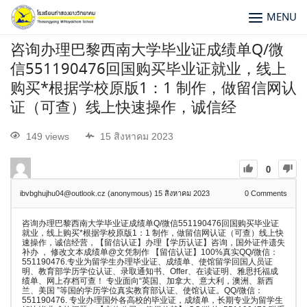
MENU
咨询办理巴黎西南大学毕业证成绩单Q/微
信551190476回国购买毕业证就业，线上
购买*根据学校原版1：1 制作，做留信网认
证（可查）线上快速操作，诚信经
149 views
15 สิงหาคม 2023
0
ibvbghujhu04@outlook.cz (anonymous)
15 สิงหาคม 2023
0
Comments
咨询办理巴黎西南大学毕业证成绩单Q/微信551190476回国购买毕业证
就业，线上购买*根据学校原版1：1 制作，做留信网认证（可查）线上快
速操作，诚信经营，【留信认证】办理【学历认证】咨询，国外证件遗失
补办 ， 修改文本成绩单@文凭制作 【留信认证】100%真实QQ/微信：
551190476.专业为留学生办理毕业证、成绩单、使馆留学回国人员证
明、教育部学历学位认证、录取通知书、Offer、在读证明、雅思托福成
绩单、网上存档可查！ 专业面向“英国、加拿大、意大利，澳洲、新西
兰、美国 ”等国的学历学位真实教育部认证、使馆认证。QQ/微信：
551190476. 专业办理国外各高校的毕业证，成绩单，长期专业为留学生