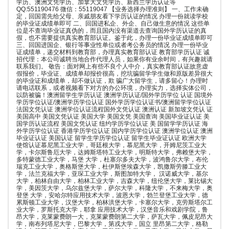
学历、澳洲文凭学历、加拿大文凭学历、新西兰学历认证等
QQ:551190476 微信：55119047 【业务选择办理准则】 一、工作未确
定，回国需先给父母、亲戚朋友看下学历认证的情况 办理一份就读学校
的毕业证成绩单即可 二、回国进私企、外企、自己做生意的情况 这些单
位是不查询毕业证真伪的，而且国内没有渠道去查询国外学历认证的真
假，也不需要提供真实教育部认证。鉴于此，办理一份毕业证成绩单即可
三、回国进国企、银行等事业性单位或者考公务员的情况 办理一份毕业
证成绩单，递交材料到教育部，办理真实教育部认证 教育部学历认证 诚
招代理：本公司诚聘当地合作代理人员，如果你有业余时间，有兴趣就请
联系我们。 敬告：面对网上有些不良个人中介，真实教育部认证故意虚
假报价，毕业证、成绩单却报价很高，挖坑骗留学学生做和原版差异很大
的毕业证和成绩单，却不做认证，欺 骗广大留学生，请多留心！办理时
请电话联系，或者视频看下对方的办公环境，办理实力，选择实体公司，
以防被骗！澳洲留学生学历认证 澳洲学历认证/国外学历学位 认证 国境外
学历学位认证/澳洲学历学位认证 国外学历学位认证书/澳洲留学学位认证
法国文凭认证 澳洲学位认证流程国外文凭认证 澳洲认证 新加坡文凭认 证
美国高中 美国文凭认证 美国大学 美国文凭 美国查询 美国毕业证认证 美
国学历认证流程 美国文凭认证 纽约学历学位认证 美 国留学学历认证 海
外学历学位认证 香港学历学位认证 国内学历学位认证 澳洲学位认证 澳洲
毕业证认证 美国认证 留学生学历学位认证 留学生毕业证认证 欧洲大学
使馆认证慕尼黑工业大学，哥廷根大学，慕尼黑大学，开姆尼茨工业大
学，卡尔斯鲁厄大学，达姆斯塔特工业大学，明斯特大学，弗赖堡大学，
多特蒙德工业大学，马堡 大学，杜塞尔多夫大学，波鸿鲁尔大学，布伦
瑞克工业大学，奥格斯堡大学，杜伊斯堡埃森大学，凯撒斯劳滕工业大
学，法兰克福大学，亚琛工业大学，斯图加特大学， 汉诺威大学，基尔
大学，柏林自由大学，柏林工业大学，吉森大学，纽伦堡大学，莱比锡大
学，美因茨大学，乌尔兹堡大学，萨尔大学，科隆大学，不来梅大学，奥
登堡 大学，安哈尔特应用技术大学，波恩大学，勃兰登堡工业大学，德
累斯顿工业大学，汉堡大学，柏林洪堡大学，卡塞尔大学，克劳斯塔尔工
业大学，罗斯托克大学，耶拿 应用技术大学，汉堡音乐和戏剧学院，鲁
昂大学，克莱蒙费朗一大，克莱蒙费朗第二大学，萨瓦大学，佩皮尼昂大
学，南布列塔尼大学，巴黎大学，第戎大学，国立 里昂第二大学，格勒