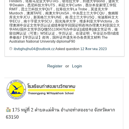
Flinders，塔斯马尼亚大学UTAS，堪培拉大学，邦德大学Bond，迪肯大
学Deakin，悉尼科技大学UTS，科廷大学Curtin，墨尔本皇家理工学院
RMIT，昆士兰科技大学QUT，拉筹伯大学La Trobe，莫道克大学
Murdoch，澳洲TAFE，南澳大学UniSA，中央昆士兰大学CQU，詹姆斯
库克大学JCU，新英格兰大学UNE，南 昆士兰大学USQ，埃迪斯科文大
学ECU，南十字星大学SCU，阳光海岸大学，维多利亚大学Victoria，办
理澳洲毕业证文凭学历认证成绩单留学回国证明咨询办理澳大利亚国立大
学ANU国外文凭学历Q/微551190476办毕业证||成绩单||做文凭证书，做
留信网认证（可查）WSE认证，学历认证、在读证明，毕业证办理//成绩
单修改//【学历认证】咨询，国外证件遗失补办各类英文材料 The
Australian National University diplomaF90
ibvbghujhu04@outlook.cz
Asked question
12 สิงหาคม 2023
Register
or
Login
175 หมู่ที่ 2 ตำบลแม่ต้าน อำเภอท่าสองยาง จังหวัดตาก
63150