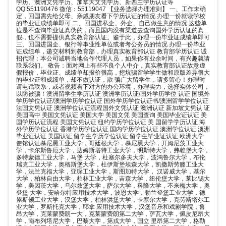
学历、澳洲文凭学历、加拿大文凭学历、新西兰学历认证等
QQ:551190476 微信：55119047 【业务选择办理准则】 一、工作未确
定，回国需先给父母、亲戚朋友看下学历认证的情况 办理一份就读学校
的毕业证成绩单即可 二、回国进私企、外企、自己做生意的情况 这些单
位是不查询毕业证真伪的，而且国内没有渠道去查询国外学历认证的真
假，也不需要提供真实教育部认证。鉴于此，办理一份毕业证成绩单即可
三、回国进国企、银行等事业性单位或者考公务员的情况 办理一份毕业
证成绩单，递交材料到教育部，办理真实教育部认证 教育部学历认证 诚
招代理：本公司诚聘当地合作代理人员，如果你有业余时间，有兴趣就请
联系我们。 敬告：面对网上有些不良个人中介，真实教育部认证故意虚
假报价，毕业证、成绩单却报价很高，挖坑骗留学学生做和原版差异很大
的毕业证和成绩单，却不做认证，欺 骗广大留学生，请多留心！办理时
请电话联系，或者视频看下对方的办公环境，办理实力，选择实体公司，
以防被骗！澳洲留学生学历认证 澳洲学历认证/国外学历学位 认证 国境外
学历学位认证/澳洲学历学位认证 国外学历学位认证书/澳洲留学学位认证
法国文凭认证 澳洲学位认证流程国外文凭认证 澳洲认证 新加坡文凭认 证
美国高中 美国文凭认证 美国大学 美国文凭 美国查询 美国毕业证认证 美
国学历认证流程 美国文凭认证 纽约学历学位认证 美 国留学学历认证 海
外学历学位认证 香港学历学位认证 国内学历学位认证 澳洲学位认证 澳洲
毕业证认证 美国认证 留学生学历学位认证 留学生毕业证认证 欧洲大学
使馆认证慕尼黑工业大学，哥廷根大学，慕尼黑大学，开姆尼茨工业大
学，卡尔斯鲁厄大学，达姆斯塔特工业大学，明斯特大学，弗赖堡大学，
多特蒙德工业大学，马堡 大学，杜塞尔多夫大学，波鸿鲁尔大学，布伦
瑞克工业大学，奥格斯堡大学，杜伊斯堡埃森大学，凯撒斯劳滕工业大
学，法兰克福大学，亚琛工业大学，斯图加特大学， 汉诺威大学，基尔
大学，柏林自由大学，柏林工业大学，吉森大学，纽伦堡大学，莱比锡大
学，美因茨大学，乌尔兹堡大学，萨尔大学，科隆大学，不来梅大学，奥
登堡 大学，安哈尔特应用技术大学，波恩大学，勃兰登堡工业大学，德
累斯顿工业大学，汉堡大学，柏林洪堡大学，卡塞尔大学，克劳斯塔尔工
业大学，罗斯托克大学，耶拿 应用技术大学，汉堡音乐和戏剧学院，鲁
昂大学，克莱蒙费朗一大，克莱蒙费朗第二大学，萨瓦大学，佩皮尼昂大
学，南布列塔尼大学，巴黎大学，第戎大学，国立 里昂第二大学，格勒