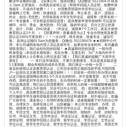
解决毕业难的问题，【实体公司，值得信赖】 QQ/微信: 551190476 联系
人:Sam 主营项目： 办理真实使馆公证（即留学回国人员证明，免费申请
免税车，不成功不收费！！！） 办理教育部国外学历学位认证。（国家
留服网上可查、存档；快速稳妥，回国发展，考公务员，落户，进国企，
外企，创业–无忧愁） 办理各国各大学文凭毕业证、成绩单（世界名校一
对一专业服务，可全程监控跟踪进度） 提供整套申请学校材料 可以提供
钢印、水印、烫金、激光防伪、凹凸版、版的毕业证、百分之百让您满
意、设计，印刷，DHL快递； （毕业证、成绩单7个工作日，真实大使馆
教育部认证2个月。） 【郑重声明：质量满意为止】专业办理使馆及教育
部认证100%可查存档！！！一次办理，终生有效，快速专业，诚信可
靠。 咨询认证顾问 Sam为您服务：Q/微信: 551190476 ★★招聘中介代
理：本公司诚聘各地代理人员以及留学生，如果你有业余时间，有兴趣就
请联系我们，我们会给到您的回报！ ★真诚期待您的加盟：一朝办理，
终身受益（本信息长期有效） 实在办事，互惠互利，为广大海内外学子
及有需要的人士在事业上跨过这道门槛！ 【我们真诚的提醒广大留学生
朋友】： 一. 本行业市场混乱，不要只贪图便宜，无论是真实版还是
1:1复制版，都会有相应的成本在里面，我们保证一分钱一分货！ 二.
真实的使馆认证及教育部认证，公司完全按照正规的流程手续,可陪同客
户一起前往北京教育部窗口递交材料！！！目前有一些同行所办理出来的
认证只能在虚假网站查询1-3个月左右的时间，并不是教育部，也不可能
存档。那样是对学生的不负责任，在办理的时候一定要慎重！ 三. 随时
可以监视进度，我们会让您清楚看到，你所投入的每一分钱都能够确实得
到回报，若您认为不值得，完全可以中止付款。 四：面对网上有些不良
个人中介，真实教育部认证故意虚假报价，毕业证、成绩单却报价很高，
挖坑骗留学学生做和原版差异很大的毕业证和成绩单，却不做认证，欺骗
广大留学生，请多留心！办理时请电话联系，或者视频看下对方的办公环
境，办理实力，选择实体公司，以防被骗！ 本公司专业制作、办理、仿
制、成绩单文凭、改成绩、教育部学历学位认证、毕业证、成绩单、文
凭、学历文凭、假文凭假毕业证假学历书制作、假制作、办理、仿制学位
证书、毕业证文凭 、文凭毕业证、毕业证认证、留服认证、使馆认证、
使馆证明、使馆留学回国人员证明、留学生认证、学历认证、文凭认证
学位认证、留学生学历认证、留学生学位认证、英国文凭学历、美国文凭