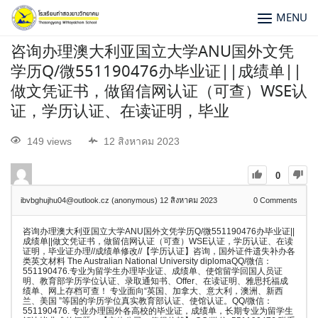
MENU
咨询办理澳大利亚国立大学ANU国外文凭
学历Q/微551190476办毕业证||成绩单||
做文凭证书，做留信网认证（可查）WSE认
证，学历认证、在读证明，毕业
149 views
12 สิงหาคม 2023
0
ibvbghujhu04@outlook.cz (anonymous)
12 สิงหาคม 2023
0
Comments
咨询办理澳大利亚国立大学ANU国外文凭学历Q/微551190476办毕业证||
成绩单||做文凭证书，做留信网认证（可查）WSE认证，学历认证、在读
证明，毕业证办理//成绩单修改//【学历认证】咨询，国外证件遗失补办各
类英文材料 The Australian National University diplomaQQ/微信：
551190476.专业为留学生办理毕业证、成绩单、使馆留学回国人员证
明、教育部学历学位认证、录取通知书、Offer、在读证明、雅思托福成
绩单、网上存档可查！ 专业面向“英国、加拿大、意大利，澳洲、新西
兰、美国 ”等国的学历学位真实教育部认证、使馆认证。QQ/微信：
551190476. 专业办理国外各高校的毕业证，成绩单，长期专业为留学生