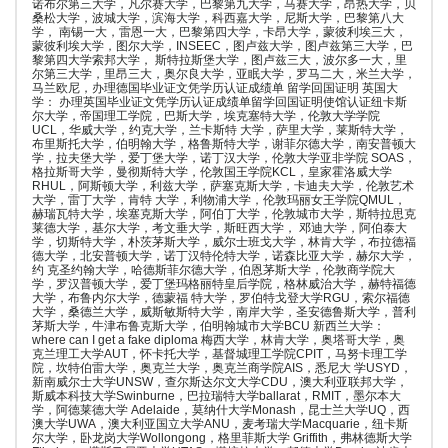
诺布尔第三大学，凡尔赛大学，巴黎第九大学，马赛大学，昂热大学，贝
桑松大学，波城大学，滨海大学，科西嘉大学，尼斯大学，巴黎第八大
学， 南锡一大，雷恩一大，巴黎第四大学，卡昂大学，蒙彼利埃三大，
蒙彼利埃大学，图尔大学，INSEEC，图卢兹大学，图卢兹第三大学，巴
黎第四大学索邦大学， 斯特拉斯堡大学，图卢兹三大，波尔多一大，里
尔第三大学，里昂三大，奥尔良大学，亚眠大学，罗马二大，米兰大学，
马兰欧尼，办理德国毕业证文凭学历认证成绩单 留学回国证明 英国大
学： 办理英国毕业证文凭学历认证成绩单留学回国证明使馆认证纽卡斯
尔大学，帝国理工学院，巴斯大学，埃克塞特大学，伦敦大学学院
UCL，华威大学，约克大学，兰卡斯特 大学，萨里大学，莱斯特大学，
布里斯托大学，伯明翰大学，格鲁斯特大学，谢菲尔德大学，南安普顿大
学，拉夫堡大学，爱丁堡大学，诺丁汉大学，伦敦大学亚非学院 SOAS，
格拉斯哥大学，曼彻斯特大学，伦敦国王学院KCL，皇家霍洛威大学
RHUL，阿斯顿大学，利兹大学，萨塞克斯大学，卡迪夫大学，伦敦艺术
大学，雷丁大学，肯特 大学，利物浦大学，伦敦玛丽女王学院QMUL，
赫瑞瓦特大学，埃塞克斯大学，阿伯丁大学，伦敦城市大学，斯特拉思克
莱德大学，基尔大学，考文垂大学，斯旺西大学， 邓迪大学，阿伯泰大
学，切斯特大学，朴茨茅斯大学，威尔士班戈大学，林肯大学，布拉德福
德大学，北安普顿大学，诺丁汉特伦特大学，诺森比亚大学，赫尔大学，
约 克圣约翰大学，哈德斯菲尔德大学，伯恩茅斯大学，伦敦商学院大
学，罗汉普顿大学，爱丁堡玛格丽特皇后学院，格林威治大学，赫特福德
大学，布鲁内尔大学，德蒙福 特大学，罗伯特戈登大学RGU，索尔福德
大学，桑德兰大学，威斯敏斯特大学，南岸大学，圣安德鲁斯大学，普利
茅斯大学，牛津布鲁克斯大学，伯明翰城市大学BCU 新西兰大学：
where can I get a fake diploma 梅西大学，林肯大学，奥塔哥大学，奥
克兰理工大学AUT，怀卡托大学，基督城理工学院CPIT，马努卡理工学
院，坎特伯雷大学，奥克兰大学，奥克兰商学院AIS，悉尼大 学USYD，
新南威尔士大学UNSW，查尔斯达尔文大学CDU，澳大利亚联邦大学，
斯威本科技大学Swinburne，巴拉瑞特大学ballarat，RMIT，墨尔本大
学，阿德莱德大学 Adelaide，莫纳什大学Monash，昆士兰大学UQ，西
澳大学UWA，澳大利亚国立大学ANU，麦考瑞大学Macquarie，纽卡斯
尔大学，卧龙岗大学Wollongong，格里菲斯大学 Griffith，弗林德斯大学