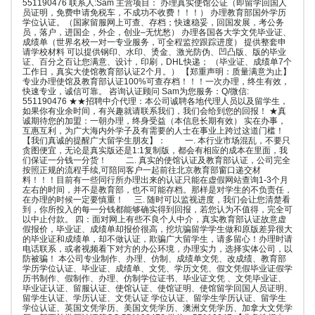
551190476 联系人:Sam 主营项目： 办理真实使馆公证（即留学回国人
员证明，免费申请免税车，不成功不收费！！！） 办理教育部国外学历
学位认证。（国家留服网上可查、存档；快速稳妥，回国发展，考公务
员，落户，进国企，外企，创业–无忧愁） 办理各国各大学文凭毕业证、
成绩单（世界名校一对一专业服务，可全程监控跟踪进度） 提供整套申
请学校材料 可以提供钢印、水印、烫金、激光防伪、凹凸版、版的毕业
证、百分之百让您满意、设计，印刷，DHL快递； （毕业证、成绩单7个
工作日，真实大使馆教育部认证2个月。） 【郑重声明：质量满意为止】
专业办理使馆及教育部认证100%可查存档！！！一次办理，终生有效，
快速专业，诚信可靠。 咨询认证顾问 Sam为您服务：Q/微信:
551190476 ★★招聘中介代理：本公司诚聘各地代理人员以及留学生，
如果你有业余时间，有兴趣就请联系我们，我们会给到您的回报！ ★真
诚期待您的加盟：一朝办理，终身受益（本信息长期有效） 实在办事，
互惠互利，为广大海内外学子及有需要的人士在事业上跨过这道门槛！
【我们真诚的提醒广大留学生朋友】： 一. 本行业市场混乱，不要只
贪图便宜，无论是真实版还是1:1复制版，都会有相应的成本在里面，我
们保证一分钱一分货！ 二. 真实的使馆认证及教育部认证，公司完全
按照正规的流程手续,可陪同客户一起前往北京教育部窗口递交材
料！！！目前有一些同行所办理出来的认证只能在虚假网站查询1-3个月
左右的时间，并不是教育部，也不可能存档。那样是对学生的不负责任，
在办理的时候一定要慎重！ 三. 随时可以监视进度，我们会让您清楚看
到，你所投入的每一分钱都能够确实得到回报，若您认为不值得，完全可
以中止付款。 四：面对网上有些不良个人中介，真实教育部认证故意虚
假报价，毕业证、成绩单却报价很高，挖坑骗留学学生做和原版差异很大
的毕业证和成绩单，却不做认证，欺骗广大留学生，请多留心！办理时请
电话联系，或者视频看下对方的办公环境，办理实力，选择实体公司，以
防被骗！ 本公司专业制作、办理、仿制、成绩单文凭、改成绩、教育部
学历学位认证、毕业证、成绩单、文凭、学历文凭、假文凭假毕业证假学
历书制作、假制作、办理、仿制学位证书、毕业证文凭 、文凭毕业证、
毕业证认证、留服认证、使馆认证、使馆证明、使馆留学回国人员证明、
留学生认证、学历认证、文凭认证 学位认证、留学生学历认证、留学生
学位认证、英国文凭学历、美国文凭学历、澳洲文凭学历、加拿大文凭学