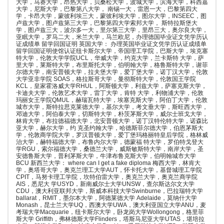
大学，马赛大学，昂热大学，贝桑松大学，波城大学，滨海大学，科西嘉
大学，尼斯大学，巴黎第八大学， 南锡一大，雷恩一大，巴黎第四大
学，卡昂大学，蒙彼利埃三大，蒙彼利埃大学，图尔大学，INSEEC，图
卢兹大学，图卢兹第三大学，巴黎第四大学索邦大学， 斯特拉斯堡大
学，图卢兹三大，波尔多一大，里尔第三大学，里昂三大，奥尔良大学，
亚眠大学，罗马二大，米兰大学，马兰欧尼，办理德国毕业证文凭学历认
证成绩单 留学回国证明 英国大学： 办理英国毕业证文凭学历认证成绩单
留学回国证明使馆认证纽卡斯尔大学，帝国理工学院，巴斯大学，埃克塞
特大学，伦敦大学学院UCL，华威大学，约克大学，兰卡斯特 大学，萨
里大学，莱斯特大学，布里斯托大学，伯明翰大学，格鲁斯特大学，谢菲
尔德大学，南安普顿大学，拉夫堡大学，爱丁堡大学，诺丁汉大学，伦敦
大学亚非学院 SOAS，格拉斯哥大学，曼彻斯特大学，伦敦国王学院
KCL，皇家霍洛威大学RHUL，阿斯顿大学，利兹大学，萨塞克斯大学，
卡迪夫大学，伦敦艺术大学，雷丁大学，肯特 大学，利物浦大学，伦敦
玛丽女王学院QMUL，赫瑞瓦特大学，埃塞克斯大学，阿伯丁大学，伦敦
城市大学，斯特拉思克莱德大学，基尔大学，考文垂大学，斯旺西大学，
邓迪大学，阿伯泰大学，切斯特大学，朴茨茅斯大学，威尔士班戈大学，
林肯大学，布拉德福德大学，北安普顿大学，诺丁汉特伦特大学，诺森比
亚大学，赫尔大学，约 克圣约翰大学，哈德斯菲尔德大学，伯恩茅斯大
学，伦敦商学院大学，罗汉普顿大学，爱丁堡玛格丽特皇后学院，格林威
治大学，赫特福德大学，布鲁内尔大学，德蒙福 特大学，罗伯特戈登大
学RGU，索尔福德大学，桑德兰大学，威斯敏斯特大学，南岸大学，圣
安德鲁斯大学，普利茅斯大学，牛津布鲁克斯大学，伯明翰城市大学
BCU 新西兰大学： where can I get a fake diploma 梅西大学，林肯大
学，奥塔哥大学，奥克兰理工大学AUT，怀卡托大学，基督城理工学院
CPIT，马努卡理工学院，坎特伯雷大学，奥克兰大学，奥克兰商学院
AIS，悉尼大 学USYD，新南威尔士大学UNSW，查尔斯达尔文大学
CDU，澳大利亚联邦大学，斯威本科技大学Swinburne，巴拉瑞特大学
ballarat，RMIT，墨尔本大学，阿德莱德大学 Adelaide，莫纳什大学
Monash，昆士兰大学UQ，西澳大学UWA，澳大利亚国立大学ANU，麦
考瑞大学Macquarie，纽卡斯尔大学，卧龙岗大学Wollongong，格里菲
斯大学 Griffith，弗林德斯大学Flinders，塔斯马尼亚大学UTAS，堪培拉