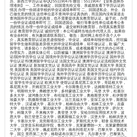
历、新西兰学历认证等QQ:551190476 微信：55119047 【业务选择办
理准则】 一、工作未确定，回国需先给父母、亲戚朋友看下学历认证的
情况 办理一份就读学校的毕业证成绩单即可 二、回国进私企、外企、自
己做生意的情况 这些单位是不查询毕业证真伪的，而且国内没有渠道去
查询国外学历认证的真假，也不需要提供真实教育部认证。鉴于此，办理
一份毕业证成绩单即可 三、回国进国企、银行等事业性单位或者考公务
员的情况 办理一份毕业证成绩单，递交材料到教育部，办理真实教育部
认证 教育部学历认证 诚招代理：本公司诚聘当地合作代理人员，如果你
有业余时间，有兴趣就请联系我们。 敬告：面对网上有些不良个人中
介，真实教育部认证故意虚假报价，毕业证、成绩单却报价很高，挖坑骗
留学学生做和原版差异很大的毕业证和成绩单，却不做认证，欺 骗广大
留学生，请多留心！办理时请电话联系，或者视频看下对方的办公环境，
办理实力，选择实体公司，以防被骗！澳洲留学生学历认证 澳洲学历认
证/国外学历学位 认证 国境外学历学位认证/澳洲学历学位认证 国外学历
学位认证书/澳洲留学学位认证 法国文凭认证 澳洲学位认证流程国外文凭
认证 澳洲认证 新加坡文凭认 证 美国高中 美国文凭认证 美国大学 美国文
凭 美国查询 美国毕业证认证 美国学历认证流程 美国文凭认证 纽约学历
学位认证 美 国留学学历认证 海外学历学位认证 香港学历学位认证 国内
学历学位认证 澳洲学位认证 澳洲毕业证认证 美国认证 留学生学历学位认
证 留学生毕业证认证 欧洲大学 使馆认证慕尼黑工业大学，哥廷根大学，
慕尼黑大学，开姆尼茨工业大学，卡尔斯鲁厄大学，达姆斯塔特工业大
学，明斯特大学，弗赖堡大学，多特蒙德工业大学，马堡 大学，杜塞尔
多夫大学，波鸿鲁尔大学，布伦瑞克工业大学，奥格斯堡大学，杜伊斯堡
埃森大学，凯撒斯劳滕工业大学，法兰克福大学，亚琛工业大学，斯图加
特大学， 汉诺威大学，基尔大学，柏林自由大学，柏林工业大学，吉森
大学，纽伦堡大学，莱比锡大学，美因茨大学，乌尔兹堡大学，萨尔大
学，科隆大学，不来梅大学，奥登堡 大学，安哈尔特应用技术大学，波
恩大学，勃兰登堡工业大学，德累斯顿工业大学，汉堡大学，柏林洪堡大
学，卡塞尔大学，克劳斯塔尔工业大学，罗斯托克大学，耶拿 应用技术
大学，汉堡音乐和戏剧学院，鲁昂大学，克莱蒙费朗一大，克莱蒙费朗第
二大学，萨瓦大学，佩皮尼昂大学，南布列塔尼大学，巴黎大学，第戎大
学，国立 里昂第二大学，格勒诺布尔第三大学，凡尔赛大学，巴黎第九