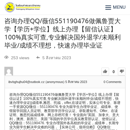
MENU
咨询办理QQ/薇信551190476做佩鲁贾大
学【学历+学位】线上办理【留信认证】
100%真实可查,专业解决国外退学/未顺利
毕业/成绩不理想，快速办理毕业证
253 views
5 สิงหาคม 2023
0
ibvbghujhu04@outlook.cz (anonymous)
5 สิงหาคม 2023
0
Comments
咨询办理QQ/薇信551190476做佩鲁贾大学【学历+学位】线上办理【留
信认证】100%真实可查,专业解决国外退学/未顺利毕业/成绩不理想，快
速办理毕业证||成绩单,雅思、托福，offer,在读证明，实体公司专业、靠谱
一手资源QQ/微信：551190476.专业为留学生办理毕业证、成绩单、使
馆留学回国人员证明、教育部学历学位认证、录取通知书、Offer、在读
证明、雅思托福成绩单、网上存档可查！ 专业面向“英国、加拿大、意大
利，澳洲、新西兰、美国 ”等国的学历学位真实教育部认证、使馆认证。
QQ/微信：551190476. 专业办理国外各高校的毕业证，成绩单，长期专
业为留学生解决毕业难的问题，【实体公司，值得信赖】 QQ/微信: