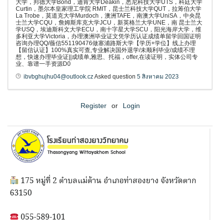
大学，邦德大学Bond，迪肯大学Deakin，悉尼科技大学UTS，科廷大学
Curtin，墨尔本皇家理工学院 RMIT，昆士兰科技大学QUT，拉筹伯大学
La Trobe，莫道克大学Murdoch，澳洲TAFE，南澳大学UniSA，中央昆
士兰大学CQU，詹姆斯库克大学JCU，新英格兰大学UNE，南 昆士兰大
学USQ，埃迪斯科文大学ECU，南十字星大学SCU，阳光海岸大学，维
多利亚大学Victoria，办理澳洲毕业证文凭学历认证成绩单留学回国证明
咨询办理QQ/薇信551190476做塞浦路斯大学【学历+学位】线上办理
【留信认证】100%真实可查,专业解决国外退学/未顺利毕业/成绩不理
想，快速办理毕业证||成绩单,雅思、托福，offer,在读证明，实体公司专
业、靠谱一手资源D0
ibvbghujhu04@outlook.cz
Asked question
5 สิงหาคม 2023
Register
or
Login
175 หมู่ที่ 2 ตำบลแม่ต้าน อำเภอท่าสองยาง จังหวัดตาก
63150
055-589-101