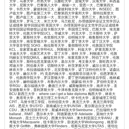
大学，马赛大学，昂热大学，贝桑松大学，波城大学，滨海大学，科西嘉
大学，尼斯大学，巴黎第八大学， 南锡一大，雷恩一大，巴黎第四大
学，卡昂大学，蒙彼利埃三大，蒙彼利埃大学，图尔大学，INSEEC，图
卢兹大学，图卢兹第三大学，巴黎第四大学索邦大学， 斯特拉斯堡大
学，图卢兹三大，波尔多一大，里尔第三大学，里昂三大，奥尔良大学，
亚眠大学，罗马二大，米兰大学，马兰欧尼，办理德国毕业证文凭学历认
证成绩单 留学回国证明 英国大学： 办理英国毕业证文凭学历认证成绩单
留学回国证明使馆认证纽卡斯尔大学，帝国理工学院，巴斯大学，埃克塞
特大学，伦敦大学学院UCL，华威大学，约克大学，兰卡斯特 大学，萨
里大学，莱斯特大学，布里斯托大学，伯明翰大学，格鲁斯特大学，谢菲
尔德大学，南安普顿大学，拉夫堡大学，爱丁堡大学，诺丁汉大学，伦敦
大学亚非学院 SOAS，格拉斯哥大学，曼彻斯特大学，伦敦国王学院
KCL，皇家霍洛威大学RHUL，阿斯顿大学，利兹大学，萨塞克斯大学，
卡迪夫大学，伦敦艺术大学，雷丁大学，肯特 大学，利物浦大学，伦敦
玛丽女王学院QMUL，赫瑞瓦特大学，埃塞克斯大学，阿伯丁大学，伦敦
城市大学，斯特拉思克莱德大学，基尔大学，考文垂大学，斯旺西大学，
邓迪大学，阿伯泰大学，切斯特大学，朴茨茅斯大学，威尔士班戈大学，
林肯大学，布拉德福德大学，北安普顿大学，诺丁汉特伦特大学，诺森比
亚大学，赫尔大学，约 克圣约翰大学，哈德斯菲尔德大学，伯恩茅斯大
学，伦敦商学院大学，罗汉普顿大学，爱丁堡玛格丽特皇后学院，格林威
治大学，赫特福德大学，布鲁内尔大学，德蒙福 特大学，罗伯特戈登大
学RGU，索尔福德大学，桑德兰大学，威斯敏斯特大学，南岸大学，圣
安德鲁斯大学，普利茅斯大学，牛津布鲁克斯大学，伯明翰城市大学
BCU 新西兰大学： where can I get a fake diploma 梅西大学，林肯大
学，奥塔哥大学，奥克兰理工大学AUT，怀卡托大学，基督城理工学院
CPIT，马努卡理工学院，坎特伯雷大学，奥克兰大学，奥克兰商学院
AIS，悉尼大 学USYD，新南威尔士大学UNSW，查尔斯达尔文大学
CDU，澳大利亚联邦大学，斯威本科技大学Swinburne，巴拉瑞特大学
ballarat，RMIT，墨尔本大学，阿德莱德大学 Adelaide，莫纳什大学
Monash，昆士兰大学UQ，西澳大学UWA，澳大利亚国立大学ANU，麦
考瑞大学Macquarie，纽卡斯尔大学，卧龙岗大学Wollongong，格里菲
斯大学 Griffith，弗林德斯大学Flinders，塔斯马尼亚大学UTAS，堪培拉