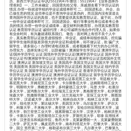
历、新西兰学历认证等QQ:551190476 微信：55119047 【业务选择办
理准则】 一、工作未确定，回国需先给父母、亲戚朋友看下学历认证的
情况 办理一份就读学校的毕业证成绩单即可 二、回国进私企、外企、自
己做生意的情况 这些单位是不查询毕业证真伪的，而且国内没有渠道去
查询国外学历认证的真假，也不需要提供真实教育部认证。鉴于此，办理
一份毕业证成绩单即可 三、回国进国企、银行等事业性单位或者考公务
员的情况 办理一份毕业证成绩单，递交材料到教育部，办理真实教育部
认证 教育部学历认证 诚招代理：本公司诚聘当地合作代理人员，如果你
有业余时间，有兴趣就请联系我们。 敬告：面对网上有些不良个人中
介，真实教育部认证故意虚假报价，毕业证、成绩单却报价很高，挖坑骗
留学学生做和原版差异很大的毕业证和成绩单，却不做认证，欺 骗广大
留学生，请多留心！办理时请电话联系，或者视频看下对方的办公环境，
办理实力，选择实体公司，以防被骗！澳洲留学生学历认证 澳洲学历认
证/国外学历学位 认证 国境外学历学位认证/澳洲学历学位认证 国外学历
学位认证书/澳洲留学学位认证 法国文凭认证 澳洲学位认证流程国外文凭
认证 澳洲认证 新加坡文凭认 证 美国高中 美国文凭认证 美国大学 美国文
凭 美国查询 美国毕业证认证 美国学历认证流程 美国文凭认证 纽约学历
学位认证 美 国留学学历认证 海外学历学位认证 香港学历学位认证 国内
学历学位认证 澳洲学位认证 澳洲毕业证认证 美国认证 留学生学历学位认
证 留学生毕业证认证 欧洲大学 使馆认证慕尼黑工业大学，哥廷根大学，
慕尼黑大学，开姆尼茨工业大学，卡尔斯鲁厄大学，达姆斯塔特工业大
学，明斯特大学，弗赖堡大学，多特蒙德工业大学，马堡 大学，杜塞尔
多夫大学，波鸿鲁尔大学，布伦瑞克工业大学，奥格斯堡大学，杜伊斯堡
埃森大学，凯撒斯劳滕工业大学，法兰克福大学，亚琛工业大学，斯图加
特大学， 汉诺威大学，基尔大学，柏林自由大学，柏林工业大学，吉森
大学，纽伦堡大学，莱比锡大学，美因茨大学，乌尔兹堡大学，萨尔大
学，科隆大学，不来梅大学，奥登堡 大学，安哈尔特应用技术大学，波
恩大学，勃兰登堡工业大学，德累斯顿工业大学，汉堡大学，柏林洪堡大
学，卡塞尔大学，克劳斯塔尔工业大学，罗斯托克大学，耶拿 应用技术
大学，汉堡音乐和戏剧学院，鲁昂大学，克莱蒙费朗一大，克莱蒙费朗第
二大学，萨瓦大学，佩皮尼昂大学，南布列塔尼大学，巴黎大学，第戎大
学，国立 里昂第二大学，格勒诺布尔第三大学，凡尔赛大学，巴黎第九