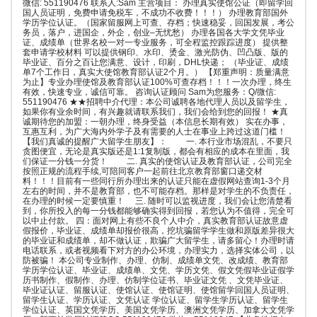
微信: 551190476 联系人:Sam 主营项目： 办理真实使馆公证（即留学回
国人员证明，免费申请免税车，不成功不收费！！！） 办理教育部国外
学历学位认证。（国家留服网上可查、存档；快速稳妥，回国发展，考公
务员，落户，进国企，外企，创业–无忧愁） 办理各国各大学文凭毕业
证、成绩单（世界名校一对一专业服务，可全程监控跟踪进度） 提供整
套申请学校材料 可以提供钢印、水印、烫金、激光防伪、凹凸版、版的
毕业证、百分之百让您满意、设计，印刷，DHL快递； （毕业证、成绩
单7个工作日，真实大使馆教育部认证2个月。） 【郑重声明：质量满意
为止】专业办理使馆及教育部认证100%可查存档！！！一次办理，终生
有效，快速专业，诚信可靠。 咨询认证顾问 Sam为您服务：Q/微信:
551190476 ★★招聘中介代理：本公司诚聘各地代理人员以及留学生，
如果你有业余时间，有兴趣就请联系我们，我们会给到您的回报！ ★真
诚期待您的加盟：一朝办理，终身受益（本信息长期有效） 实在办事，
互惠互利，为广大海内外学子及有需要的人士在事业上跨过这道门槛！
【我们真诚的提醒广大留学生朋友】： 一. 本行业市场混乱，不要只
贪图便宜，无论是真实版还是1:1复制版，都会有相应的成本在里面，我
们保证一分钱一分货！ 二. 真实的使馆认证及教育部认证，公司完全
按照正规的流程手续,可陪同客户一起前往北京教育部窗口递交材
料！！！目前有一些同行所办理出来的认证只能在虚假网站查询1-3个月
左右的时间，并不是教育部，也不可能存档。那样是对学生的不负责任，
在办理的时候一定要慎重！ 三. 随时可以监视进度，我们会让您清楚看
到，你所投入的每一分钱都能够确实得到回报，若您认为不值得，完全可
以中止付款。 四：面对网上有些不良个人中介，真实教育部认证故意虚
假报价，毕业证、成绩单却报价很高，挖坑骗留学学生做和原版差异很大
的毕业证和成绩单，却不做认证，欺骗广大留学生，请多留心！办理时请
电话联系，或者视频看下对方的办公环境，办理实力，选择实体公司，以
防被骗！ 本公司专业制作、办理、仿制、成绩单文凭、改成绩、教育部
学历学位认证、毕业证、成绩单、文凭、学历文凭、假文凭假毕业证假学
历书制作、假制作、办理、仿制学位证书、毕业证文凭 、文凭毕业证、
毕业证认证、留服认证、使馆认证、使馆证明、使馆留学回国人员证明、
留学生认证、学历认证、文凭认证 学位认证、留学生学历认证、留学生
学位认证、英国文凭学历、美国文凭学历、澳洲文凭学历、加拿大文凭学