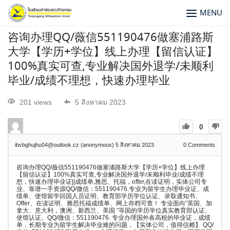
MENU
咨询办理QQ/薇信551190476做塞浦路斯
大学【学历+学位】线上办理【留信认证】
100%真实可查,专业解决国外退学/未顺利
毕业/成绩不理想，快速办理毕业
201 views
5 สิงหาคม 2023
0
ibvbghujhu04@outlook.cz (anonymous)
5 สิงหาคม 2023
0
Comments
咨询办理QQ/薇信551190476做塞浦路斯大学【学历+学位】线上办理
【留信认证】100%真实可查,专业解决国外退学/未顺利毕业/成绩不理
想，快速办理毕业证||成绩单,雅思、托福，offer,在读证明，实体公司专
业、靠谱一手资源QQ/微信：551190476.专业为留学生办理毕业证、成
绩单、使馆留学回国人员证明、教育部学历学位认证、录取通知书、
Offer、在读证明、雅思托福成绩单、网上存档可查！ 专业面向“英国、加
拿大、意大利，澳洲、新西兰、美国 ”等国的学历学位真实教育部认证、
使馆认证。QQ/微信：551190476. 专业办理国外各高校的毕业证，成绩
单，长期专业为留学生解决毕业难的问题，【实体公司，值得信赖】 QQ/