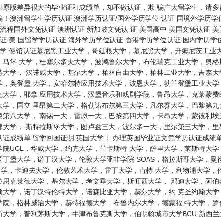
和原版差异很大的毕业证和成绩单，却不做认证，欺 骗广大留学生，请多
！澳洲留学生学历认证 澳洲学历认证/国外学历学位 认证 国境外学历学位
流程国外文凭认证 澳洲认证 新加坡文凭认 证 美国高中 美国文凭认证 美
证 美 国留学学历认证 海外学历学位认证 香港学历学位认证 国内学历学位
大学 使馆认证慕尼黑工业大学，哥廷根大学，慕尼黑大学，开姆尼茨工业
，马堡 大学，杜塞尔多夫大学，波鸿鲁尔大学，布伦瑞克工业大学，奥格
特大学， 汉诺威大学，基尔大学，柏林自由大学，柏林工业大学，吉森大
学，奥登堡 大学，安哈尔特应用技术大学，波恩大学，勃兰登堡工业大学
克大学，耶拿 应用技术大学，汉堡音乐和戏剧学院，鲁昂大学，克莱蒙费
大学，国立 里昂第二大学，格勒诺布尔第三大学，凡尔赛大学，巴黎第九
第八大学， 南锡一大，雷恩一大，巴黎第四大学，卡昂大学，蒙彼利埃三
邦大学， 斯特拉斯堡大学，图卢兹三大，波尔多一大，里尔第三大学，里
证成绩单 留学回国证明 英国大学： 办理英国毕业证文凭学历认证成绩
院UCL，华威大学，约克大学，兰卡斯特 大学，萨里大学，莱斯特大
丁堡大学，诺丁汉大学，伦敦大学亚非学院 SOAS，格拉斯哥大学，曼
大学，卡迪夫大学，伦敦艺术大学，雷丁大学，肯特 大学，利物浦大学，
拉思克莱德大学，基尔大学，考文垂大学，斯旺西大学， 邓迪大学，阿伯
顿大学，诺丁汉特伦特大学，诺森比亚大学，赫尔大学，约 克圣约翰大学
学院，格林威治大学，赫特福德大学，布鲁内尔大学，德蒙福 特大学，罗
利茅斯大学，牛津布鲁克斯大学，伯明翰城市大学BCU 新西兰大学： where ca