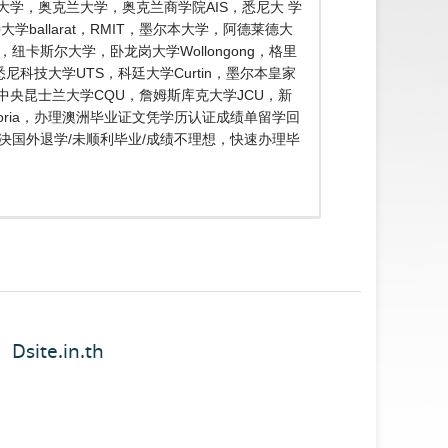
大学，奥克兰大学，奥克兰商学院AIS，悉尼大 学
ballarat，RMIT，墨尔本大学，阿德莱德大
e，纽卡斯尔大学，卧龙岗大学Wollongong，格里
n，悉尼科技大学UTS，科廷大学Curtin，墨尔本皇家
SA，中央昆士兰大学CQU，詹姆斯库克大学JCU，新
toria，办理澳洲毕业证文凭学历认证成绩单留学回
业解决国外退学/未顺利毕业/成绩不理想，快速办理毕
Dsite.in.th