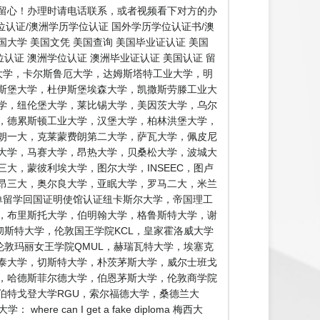
留心！办理时请电话联系，或者视频看下对方的办
认证/澳洲学历学位认证 国外学历学位认证书/澳
国大学 美国文凭 美国查询 美国毕业证认证 美国
认证 澳洲学位认证 澳洲毕业证认证 美国认证 留
大学，卡尔斯鲁厄大学，达姆斯塔特工业大学，明
斯堡大学，杜伊斯堡埃森大学，凯撒斯劳滕工业大
学，纽伦堡大学，莱比锡大学，美因茨大学，乌尔
，德累斯顿工业大学，汉堡大学，柏林洪堡大学，
朗一大，克莱蒙费朗第二大学，萨瓦大学，佩皮尼
大学，马赛大学，昂热大学，贝桑松大学，波城大
大，蒙彼利埃大学，图尔大学，INSEEC，图卢
昂三大，奥尔良大学，亚眠大学，罗马二大，米兰
单留学回国证明使馆认证纽卡斯尔大学，帝国理工
学，布里斯托大学，伯明翰大学，格鲁斯特大学，谢
彻斯特大学，伦敦国王学院KCL，皇家霍洛威大学
伦敦玛丽女王学院QMUL，赫瑞瓦特大学，埃塞克
泰大学，切斯特大学，朴茨茅斯大学，威尔士班戈
，哈德斯菲尔德大学，伯恩茅斯大学，伦敦商学院
伯特戈登大学RGU，索尔福德大学，桑德兰大
n I get a fake diploma 梅西大