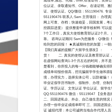
成绩单,雅思、托福，offer,在读证明，实
位认证、录取通知书、Offer、在读证明、
证、使馆认证。QQ/微信：551190476
551190476 联系人:Sam 主营项
网上可查、存档；快速稳妥，回国发展，考
控跟踪进度） 提供整套申请学校材料 可以
7个工作日，真实大使馆教育部认证2个月。
靠。 咨询认证顾问 Sam为您服务：Q/微信
给到您的回报！ ★真诚期待您的加盟：一
【我们真诚的提醒广大留学生朋友】： 一.
货！ 二. 真实的使馆认证及教育部认证
在虚假网站查询1-3个月左右的时间，并不
楚看到，你所投入的每一分钱都能够确实得
成绩单却报价很高，挖坑骗留学学生做和原
境，办理实力，选择实体公司，以防被骗！
毕业证假学历书制作、假制作、办理、仿制
证、学历认证、文凭认证 学位认证、留学
QQ:551190476 微信：551190
二、回国进私企、外企、自己做生意的情况
办理一份毕业证成绩单即可 三、回国进国企
证 诚招代理：本公司诚聘当地合作代理人