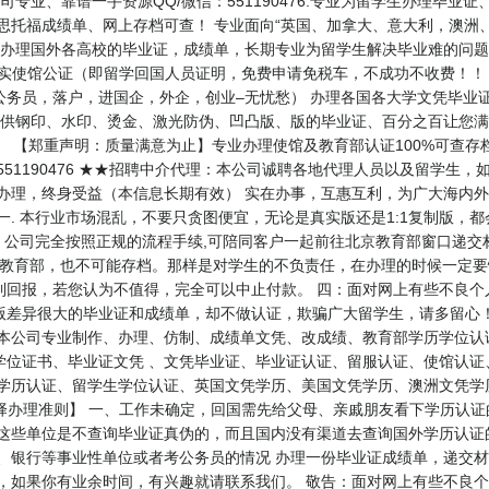
体公司专业、靠谱一手资源QQ/微信：551190476.专业为留学生办理
雅思托福成绩单、网上存档可查！ 专业面向“英国、加拿大、意大利，澳洲
. 专业办理国外各高校的毕业证，成绩单，长期专业为留学生解决毕业难的问题
目： 办理真实使馆公证（即留学回国人员证明，免费申请免税车，不成功不收费
公务员，落户，进国企，外企，创业–无忧愁） 办理各国各大学文凭毕业
提供钢印、水印、烫金、激光防伪、凹凸版、版的毕业证、百分之百让您满
） 【郑重声明：质量满意为止】专业办理使馆及教育部认证100%可查
: 551190476 ★★招聘中介代理：本公司诚聘各地代理人员以及留学
朝办理，终身受益（本信息长期有效） 实在办事，互惠互利，为广大海内
 本行业市场混乱，不要只贪图便宜，无论是真实版还是1:1复制版，
，公司完全按照正规的流程手续,可陪同客户一起前往北京教育部窗口递交
是教育部，也不可能存档。那样是对学生的不负责任，在办理的时候一定要
到回报，若您认为不值得，完全可以中止付款。 四：面对网上有些不良个
版差异很大的毕业证和成绩单，却不做认证，欺骗广大留学生，请多留心
 本公司专业制作、办理、仿制、成绩单文凭、改成绩、教育部学历学位认
学位证书、毕业证文凭 、文凭毕业证、毕业证认证、留服认证、使馆认证
生学历认证、留学生学位认证、英国文凭学历、美国文凭学历、澳洲文凭学
47 【业务选择办理准则】 一、工作未确定，回国需先给父母、亲戚朋友看下学
 这些单位是不查询毕业证真伪的，而且国内没有渠道去查询国外学历认证
、银行等事业性单位或者考公务员的情况 办理一份毕业证成绩单，递交材
员，如果你有业余时间，有兴趣就请联系我们。 敬告：面对网上有些不良