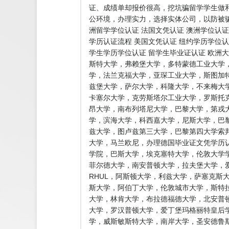
证、成绩单却报价很高，挖坑骗留学学生做
公环境，办理实力，选择实体公司，以防被骗
洲留学学位认证 法国文凭认证 澳洲学位认证
学历认证流程 美国文凭认证 纽约学历学位认
学生学历学位认证 留学生毕业证认证 欧洲
斯特大学，弗赖堡大学，多特蒙德工业大学
学，法兰克福大学，亚琛工业大学，斯图加
兹堡大学，萨尔大学，科隆大学，不来梅大
卡塞尔大学，克劳斯塔尔工业大学，罗斯托
昂大学，南布列塔尼大学，巴黎大学，第戎
学，滨海大学，科西嘉大学，尼斯大学，巴黎
兹大学，图卢兹第三大学，巴黎第四大学索
大学，马兰欧尼，办理德国毕业证文凭学历认
学院，巴斯大学，埃克塞特大学，伦敦大学学
菲尔德大学，南安普顿大学，拉夫堡大学，爱
RHUL，阿斯顿大学，利兹大学，萨塞克斯
斯大学，阿伯丁大学，伦敦城市大学，斯特
大学，林肯大学，布拉德福德大学，北安普
大学，罗汉普顿大学，爱丁堡玛格丽特皇后
学，威斯敏斯特大学，南岸大学，圣安德鲁斯大学，普