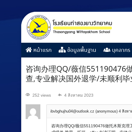
หน้าแรก
ข้อมูลพื้นฐาน
บุคลากร
咨询办理QQ/薇信551190
查,专业解决国外退学/未顺利
252 views
4 สิงหาคม 2023
ibvbghujhu04@outlook.cz (anonymous)
4 สิงห
咨询办理QQ/薇信551190476做托木斯