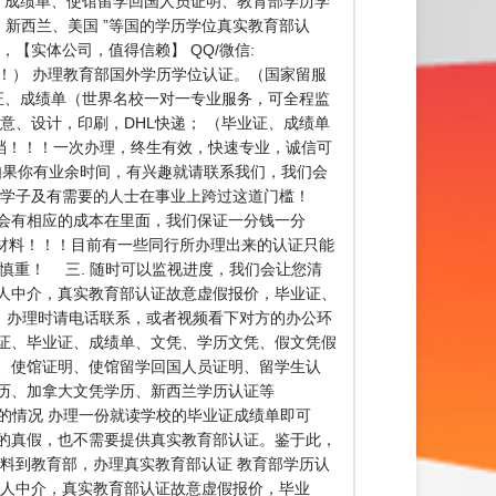
毕业证、成绩单、使馆留学回国人员证明、教育部学历学
、新西兰、美国 ”等国的学历学位真实教育部认
，【实体公司，值得信赖】 QQ/微信:
！！！） 办理教育部国外学历学位认证。（国家留服
证、成绩单（世界名校一对一专业服务，可全程监
意、设计，印刷，DHL快递； （毕业证、成绩单
存档！！！一次办理，终生有效，快速专业，诚信可
生，如果你有业余时间，有兴趣就请联系我们，我们会
外学子及有需要的人士在事业上跨过这道门槛！
都会有相应的成本在里面，我们保证一分钱一分
材料！！！目前有一些同行所办理出来的认证只能
慎重！ 三. 随时可以监视进度，我们会让您清
人中介，真实教育部认证故意虚假报价，毕业证、
！办理时请电话联系，或者视频看下对方的办公环
证、毕业证、成绩单、文凭、学历文凭、假文凭假
、使馆证明、使馆留学回国人员证明、留学生认
历、加拿大文凭学历、新西兰学历认证等
历认证的情况 办理一份就读学校的毕业证成绩单即可
的真假，也不需要提供真实教育部认证。鉴于此，
料到教育部，办理真实教育部认证 教育部学历认
个人中介，真实教育部认证故意虚假报价，毕业