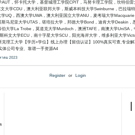
AUT，怀卡托大学，基督城理工学院CPIT，马努卡理工学院，坎特伯雷
大学CDU，澳大利亚联邦大学，斯威本科技大学Swinburne，巴拉瑞特大学
士兰大学UQ，西澳大学UWA，澳大利亚国立大学ANU，麦考瑞大学Macquari
ers，塔斯马尼亚大学UTAS，堪培拉大学，邦德大学Bond，迪肯大学Deaki
伯大学La Trobe，莫道克大学Murdoch，澳洲TAFE，南澳大学Uni
迪斯科文大学ECU，南十字星大学SCU，阳光海岸大学，维多利亚大学Vic
做托木斯克理工大学【学历+学位】线上办理【留信认证】100%真实可查,专
明，实体公司专业、靠谱一手资源A4
งหาคม 2023
Register
or
Login
ด