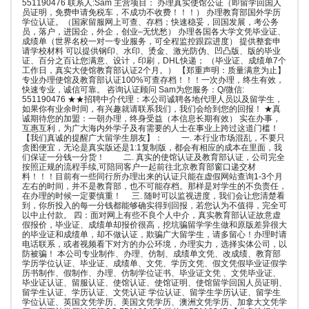
551190476 联系人:Sam 主营项目： 办理真实使馆公证（即留学回国人
员证明，免费申请免税车，不成功不收费！！！） 办理教育部国外学历
学位认证。（国家留服网上可查、存档；快速稳妥，回国发展，考公务
员，落户，进国企，外企，创业–无忧愁） 办理各国各大学文凭毕业证、
成绩单（世界名校一对一专业服务，可全程监控跟踪进度） 提供整套申
请学校材料 可以提供钢印、水印、烫金、激光防伪、凹凸版、版的毕业
证、百分之百让您满意、设计，印刷，DHL快递； （毕业证、成绩单7个
工作日，真实大使馆教育部认证2个月。） 【郑重声明：质量满意为止】
专业办理使馆及教育部认证100%可查存档！！！一次办理，终生有效，
快速专业，诚信可靠。 咨询认证顾问 Sam为您服务：Q/微信:
551190476 ★★招聘中介代理：本公司诚聘各地代理人员以及留学生，
如果你有业余时间，有兴趣就请联系我们，我们会给到您的回报！ ★真
诚期待您的加盟：一朝办理，终身受益（本信息长期有效） 实在办事，
互惠互利，为广大海内外学子及有需要的人士在事业上跨过这道门槛！
【我们真诚的提醒广大留学生朋友】： 一. 本行业市场混乱，不要只
贪图便宜，无论是真实版还是1:1复制版，都会有相应的成本在里面，我
们保证一分钱一分货！ 二. 真实的使馆认证及教育部认证，公司完全
按照正规的流程手续,可陪同客户一起前往北京教育部窗口递交材
料！！！目前有一些同行所办理出来的认证只能在虚假网站查询1-3个月
左右的时间，并不是教育部，也不可能存档。那样是对学生的不负责任，
在办理的时候一定要慎重！ 三. 随时可以监视进度，我们会让您清楚看
到，你所投入的每一分钱都能够确实得到回报，若您认为不值得，完全可
以中止付款。 四：面对网上有些不良个人中介，真实教育部认证故意虚
假报价，毕业证、成绩单却报价很高，挖坑骗留学学生做和原版差异很大
的毕业证和成绩单，却不做认证，欺骗广大留学生，请多留心！办理时请
电话联系，或者视频看下对方的办公环境，办理实力，选择实体公司，以
防被骗！ 本公司专业制作、办理、仿制、成绩单文凭、改成绩、教育部
学历学位认证、毕业证、成绩单、文凭、学历文凭、假文凭假毕业证假学
历书制作、假制作、办理、仿制学位证书、毕业证文凭 、文凭毕业证、
毕业证认证、留服认证、使馆认证、使馆证明、使馆留学回国人员证明、
留学生认证、学历认证、文凭认证 学位认证、留学生学历认证、留学生
学位认证、英国文凭学历、美国文凭学历、澳洲文凭学历、加拿大文凭学