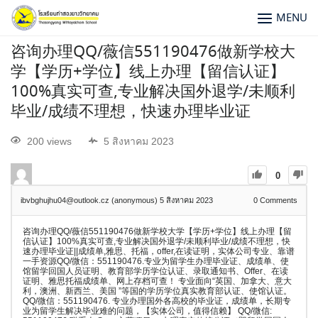
MENU
咨询办理QQ/薇信551190476做新学校大
学【学历+学位】线上办理【留信认证】
100%真实可查,专业解决国外退学/未顺利
毕业/成绩不理想，快速办理毕业证
200 views
5 สิงหาคม 2023
0
ibvbghujhu04@outlook.cz (anonymous)
5 สิงหาคม 2023
0
Comments
咨询办理QQ/薇信551190476做新学校大学【学历+学位】线上办理【留
信认证】100%真实可查,专业解决国外退学/未顺利毕业/成绩不理想，快
速办理毕业证||成绩单,雅思、托福，offer,在读证明，实体公司专业、靠谱
一手资源QQ/微信：551190476.专业为留学生办理毕业证、成绩单、使
馆留学回国人员证明、教育部学历学位认证、录取通知书、Offer、在读
证明、雅思托福成绩单、网上存档可查！ 专业面向“英国、加拿大、意大
利，澳洲、新西兰、美国 ”等国的学历学位真实教育部认证、使馆认证。
QQ/微信：551190476. 专业办理国外各高校的毕业证，成绩单，长期专
业为留学生解决毕业难的问题，【实体公司，值得信赖】 QQ/微信: