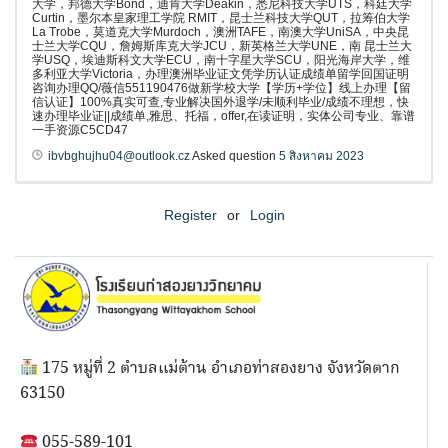
大学，邦德大学Bond，迪肯大学Deakin，悉尼科技大学UTS，科廷大学
Curtin，墨尔本皇家理工学院 RMIT，昆士兰科技大学QUT，拉筹伯大学
La Trobe，莫道克大学Murdoch，澳洲TAFE，南澳大学UniSA，中央昆
士兰大学CQU，詹姆斯库克大学JCU，新英格兰大学UNE，南 昆士兰大
学USQ，埃迪斯科文大学ECU，南十字星大学SCU，阳光海岸大学，维
多利亚大学Victoria，办理澳洲毕业证文凭学历认证成绩单留学回国证明
咨询办理QQ/薇信551190476做新学校大学【学历+学位】线上办理【留
信认证】100%真实可查,专业解决国外退学/未顺利毕业/成绩不理想，快
速办理毕业证||成绩单,雅思、托福，offer,在读证明，实体公司专业、靠谱
一手资源C5CD47
ibvbghujhu04@outlook.cz
Asked question
5 สิงหาคม 2023
Register
or
Login
175 หมู่ที่ 2 ตำบลแม่ต้าน อำเภอท่าสองยาง จังหวัดตาก
63150
055-589-101