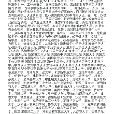
历、新西兰学历认证等QQ:551190476 微信：55119047 【业务选择办
理准则】 一、工作未确定，回国需先给父母、亲戚朋友看下学历认证的
情况 办理一份就读学校的毕业证成绩单即可 二、回国进私企、外企、自
己做生意的情况 这些单位是不查询毕业证真伪的，而且国内没有渠道去
查询国外学历认证的真假，也不需要提供真实教育部认证。鉴于此，办理
一份毕业证成绩单即可 三、回国进国企、银行等事业性单位或者考公务
员的情况 办理一份毕业证成绩单，递交材料到教育部，办理真实教育部
认证 教育部学历认证 诚招代理：本公司诚聘当地合作代理人员，如果你
有业余时间，有兴趣就请联系我们。 敬告：面对网上有些不良个人中
介，真实教育部认证故意虚假报价，毕业证、成绩单却报价很高，挖坑骗
留学学生做和原版差异很大的毕业证和成绩单，却不做认证，欺 骗广大
留学生，请多留心！办理时请电话联系，或者视频看下对方的办公环境，
办理实力，选择实体公司，以防被骗！澳洲留学生学历认证 澳洲学历认
证/国外学历学位 认证 国境外学历学位认证/澳洲学历学位认证 国外学历
学位认证书/澳洲留学学位认证 法国文凭认证 澳洲学位认证流程国外文凭
认证 澳洲认证 新加坡文凭认 证 美国高中 美国文凭认证 美国大学 美国文
凭 美国查询 美国毕业证认证 美国学历认证流程 美国文凭认证 纽约学历
学位认证 美 国留学学历认证 海外学历学位认证 香港学历学位认证 国内
学历学位认证 澳洲学位认证 澳洲毕业证认证 美国认证 留学生学历学位认
证 留学生毕业证认证 欧洲大学 使馆认证慕尼黑工业大学，哥廷根大学，
慕尼黑大学，开姆尼茨工业大学，卡尔斯鲁厄大学，达姆斯塔特工业大
学，明斯特大学，弗赖堡大学，多特蒙德工业大学，马堡 大学，杜塞尔
多夫大学，波鸿鲁尔大学，布伦瑞克工业大学，奥格斯堡大学，杜伊斯堡
埃森大学，凯撒斯劳滕工业大学，法兰克福大学，亚琛工业大学，斯图加
特大学， 汉诺威大学，基尔大学，柏林自由大学，柏林工业大学，吉森
大学，纽伦堡大学，莱比锡大学，美因茨大学，乌尔兹堡大学，萨尔大
学，科隆大学，不来梅大学，奥登堡 大学，安哈尔特应用技术大学，波
恩大学，勃兰登堡工业大学，德累斯顿工业大学，汉堡大学，柏林洪堡大
学，卡塞尔大学，克劳斯塔尔工业大学，罗斯托克大学，耶拿 应用技术
大学，汉堡音乐和戏剧学院，鲁昂大学，克莱蒙费朗一大，克莱蒙费朗第
二大学，萨瓦大学，佩皮尼昂大学，南布列塔尼大学，巴黎大学，第戎大
学，国立 里昂第二大学，格勒诺布尔第三大学，凡尔赛大学，巴黎第九