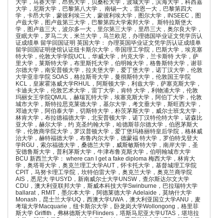
大学，马赛大学，昂热大学，贝桑松大学，波城大学，滨海大学，科西嘉
大学，尼斯大学，巴黎第八大学， 南锡一大，雷恩一大，巴黎第四大
学，卡昂大学，蒙彼利埃三大，蒙彼利埃大学，图尔大学，INSEEC，图
卢兹大学，图卢兹第三大学，巴黎第四大学索邦大学， 斯特拉斯堡大
学，图卢兹三大，波尔多一大，里尔第三大学，里昂三大，奥尔良大学，
亚眠大学，罗马二大，米兰大学，马兰欧尼，办理德国毕业证文凭学历认
证成绩单 留学回国证明 英国大学： 办理英国毕业证文凭学历认证成绩单
留学回国证明使馆认证纽卡斯尔大学，帝国理工学院，巴斯大学，埃克塞
特大学，伦敦大学学院UCL，华威大学，约克大学，兰卡斯特 大学，萨
里大学，莱斯特大学，布里斯托大学，伯明翰大学，格鲁斯特大学，谢菲
尔德大学，南安普顿大学，拉夫堡大学，爱丁堡大学，诺丁汉大学，伦敦
大学亚非学院 SOAS，格拉斯哥大学，曼彻斯特大学，伦敦国王学院
KCL，皇家霍洛威大学RHUL，阿斯顿大学，利兹大学，萨塞克斯大学，
卡迪夫大学，伦敦艺术大学，雷丁大学，肯特 大学，利物浦大学，伦敦
玛丽女王学院QMUL，赫瑞瓦特大学，埃塞克斯大学，阿伯丁大学，伦敦
城市大学，斯特拉思克莱德大学，基尔大学，考文垂大学，斯旺西大学，
邓迪大学，阿伯泰大学，切斯特大学，朴茨茅斯大学，威尔士班戈大学，
林肯大学，布拉德福德大学，北安普顿大学，诺丁汉特伦特大学，诺森比
亚大学，赫尔大学，约 克圣约翰大学，哈德斯菲尔德大学，伯恩茅斯大
学，伦敦商学院大学，罗汉普顿大学，爱丁堡玛格丽特皇后学院，格林威
治大学，赫特福德大学，布鲁内尔大学，德蒙福 特大学，罗伯特戈登大
学RGU，索尔福德大学，桑德兰大学，威斯敏斯特大学，南岸大学，圣
安德鲁斯大学，普利茅斯大学，牛津布鲁克斯大学，伯明翰城市大学
BCU 新西兰大学： where can I get a fake diploma 梅西大学，林肯大
学，奥塔哥大学，奥克兰理工大学AUT，怀卡托大学，基督城理工学院
CPIT，马努卡理工学院，坎特伯雷大学，奥克兰大学，奥克兰商学院
AIS，悉尼大 学USYD，新南威尔士大学UNSW，查尔斯达尔文大学
CDU，澳大利亚联邦大学，斯威本科技大学Swinburne，巴拉瑞特大学
ballarat，RMIT，墨尔本大学，阿德莱德大学 Adelaide，莫纳什大学
Monash，昆士兰大学UQ，西澳大学UWA，澳大利亚国立大学ANU，麦
考瑞大学Macquarie，纽卡斯尔大学，卧龙岗大学Wollongong，格里菲
斯大学 Griffith，弗林德斯大学Flinders，塔斯马尼亚大学UTAS，堪培拉