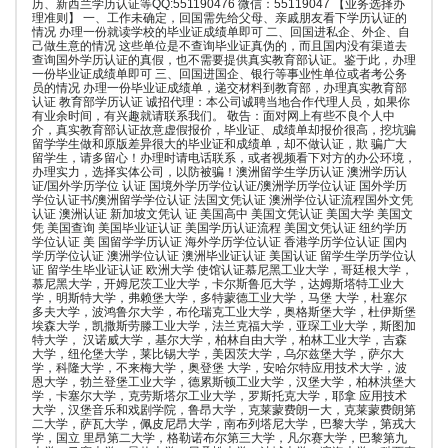
历、新西兰学历认证等QQ:551190476 微信：55119047 【业务选择办
理准则】 一、工作未确定，回国需先给父母、亲戚朋友看下学历认证的
情况 办理一份就读学校的毕业证成绩单即可 二、回国进私企、外企、自
己做生意的情况 这些单位是不查询毕业证真伪的，而且国内没有渠道去
查询国外学历认证的真假，也不需要提供真实教育部认证。鉴于此，办理
一份毕业证成绩单即可 三、回国进国企、银行等事业性单位或者考公务
员的情况 办理一份毕业证成绩单，递交材料到教育部，办理真实教育部
认证 教育部学历认证 诚招代理：本公司诚聘当地合作代理人员，如果你
有业余时间，有兴趣就请联系我们。 敬告：面对网上有些不良个人中
介，真实教育部认证故意虚假报价，毕业证、成绩单却报价很高，挖坑骗
留学学生做和原版差异很大的毕业证和成绩单，却不做认证，欺 骗广大
留学生，请多留心！办理时请电话联系，或者视频看下对方的办公环境，
办理实力，选择实体公司，以防被骗！澳洲留学生学历认证 澳洲学历认
证/国外学历学位 认证 国境外学历学位认证/澳洲学历学位认证 国外学历
学位认证书/澳洲留学学位认证 法国文凭认证 澳洲学位认证流程国外文凭
认证 澳洲认证 新加坡文凭认 证 美国高中 美国文凭认证 美国大学 美国文
凭 美国查询 美国毕业证认证 美国学历认证流程 美国文凭认证 纽约学历
学位认证 美 国留学学历认证 海外学历学位认证 香港学历学位认证 国内
学历学位认证 澳洲学位认证 澳洲毕业证认证 美国认证 留学生学历学位认
证 留学生毕业证认证 欧洲大学 使馆认证慕尼黑工业大学，哥廷根大学，
慕尼黑大学，开姆尼茨工业大学，卡尔斯鲁厄大学，达姆斯塔特工业大
学，明斯特大学，弗赖堡大学，多特蒙德工业大学，马堡 大学，杜塞尔
多夫大学，波鸿鲁尔大学，布伦瑞克工业大学，奥格斯堡大学，杜伊斯堡
埃森大学，凯撒斯劳滕工业大学，法兰克福大学，亚琛工业大学，斯图加
特大学， 汉诺威大学，基尔大学，柏林自由大学，柏林工业大学，吉森
大学，纽伦堡大学，莱比锡大学，美因茨大学，乌尔兹堡大学，萨尔大
学，科隆大学，不来梅大学，奥登堡 大学，安哈尔特应用技术大学，波
恩大学，勃兰登堡工业大学，德累斯顿工业大学，汉堡大学，柏林洪堡大
学，卡塞尔大学，克劳斯塔尔工业大学，罗斯托克大学，耶拿 应用技术
大学，汉堡音乐和戏剧学院，鲁昂大学，克莱蒙费朗一大，克莱蒙费朗第
二大学，萨瓦大学，佩皮尼昂大学，南布列塔尼大学，巴黎大学，第戎大
学，国立 里昂第二大学，格勒诺布尔第三大学，凡尔赛大学，巴黎第九