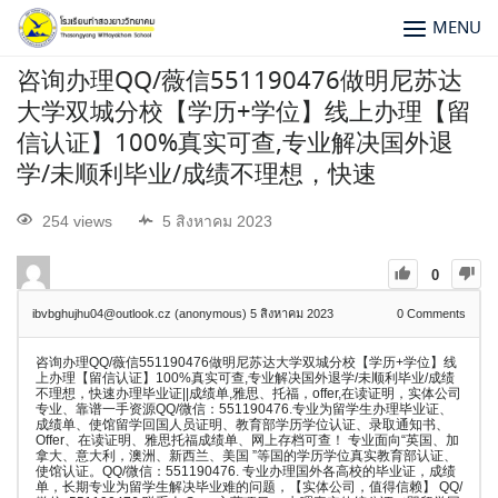
MENU
咨询办理QQ/薇信551190476做明尼苏达
大学双城分校【学历+学位】线上办理【留
信认证】100%真实可查,专业解决国外退
学/未顺利毕业/成绩不理想，快速
254 views
5 สิงหาคม 2023
0
ibvbghujhu04@outlook.cz (anonymous)
5 สิงหาคม 2023
0
Comments
咨询办理QQ/薇信551190476做明尼苏达大学双城分校【学历+学位】线
上办理【留信认证】100%真实可查,专业解决国外退学/未顺利毕业/成绩
不理想，快速办理毕业证||成绩单,雅思、托福，offer,在读证明，实体公司
专业、靠谱一手资源QQ/微信：551190476.专业为留学生办理毕业证、
成绩单、使馆留学回国人员证明、教育部学历学位认证、录取通知书、
Offer、在读证明、雅思托福成绩单、网上存档可查！ 专业面向“英国、加
拿大、意大利，澳洲、新西兰、美国 ”等国的学历学位真实教育部认证、
使馆认证。QQ/微信：551190476. 专业办理国外各高校的毕业证，成绩
单，长期专业为留学生解决毕业难的问题，【实体公司，值得信赖】 QQ/