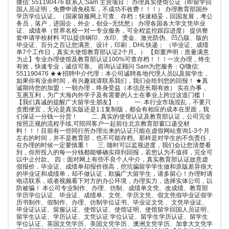
微信: 551190476 联系人:Sam 主营项目： 办理真实使馆公证（即留学回
国人员证明，免费申请免税车，不成功不收费！！！） 办理教育部国外
学历学位认证。（国家留服网上可查、存档；快速稳妥，回国发展，考公
务员，落户，进国企，外企，创业–无忧愁） 办理各国各大学文凭毕业
证、成绩单（世界名校一对一专业服务，可全程监控跟踪进度） 提供整
套申请学校材料 可以提供钢印、水印、烫金、激光防伪、凹凸版、版的
毕业证、百分之百让您满意、设计，印刷，DHL快递； （毕业证、成绩
单7个工作日，真实大使馆教育部认证2个月。） 【郑重声明：质量满意
为止】专业办理使馆及教育部认证100%可查存档！！！一次办理，终生
有效，快速专业，诚信可靠。 咨询认证顾问 Sam为您服务：Q/微信:
551190476 ★★招聘中介代理：本公司诚聘各地代理人员以及留学生，
如果你有业余时间，有兴趣就请联系我们，我们会给到您的回报！ ★真
诚期待您的加盟：一朝办理，终身受益（本信息长期有效） 实在办事，
互惠互利，为广大海内外学子及有需要的人士在事业上跨过这道门槛！
【我们真诚的提醒广大留学生朋友】： 一. 本行业市场混乱，不要只
贪图便宜，无论是真实版还是1:1复制版，都会有相应的成本在里面，我
们保证一分钱一分货！ 二. 真实的使馆认证及教育部认证，公司完全
按照正规的流程手续,可陪同客户一起前往北京教育部窗口递交材
料！！！目前有一些同行所办理出来的认证只能在虚假网站查询1-3个月
左右的时间，并不是教育部，也不可能存档。那样是对学生的不负责任，
在办理的时候一定要慎重！ 三. 随时可以监视进度，我们会让您清楚看
到，你所投入的每一分钱都能够确实得到回报，若您认为不值得，完全可
以中止付款。 四：面对网上有些不良个人中介，真实教育部认证故意虚
假报价，毕业证、成绩单却报价很高，挖坑骗留学学生做和原版差异很大
的毕业证和成绩单，却不做认证，欺骗广大留学生，请多留心！办理时请
电话联系，或者视频看下对方的办公环境，办理实力，选择实体公司，以
防被骗！ 本公司专业制作、办理、仿制、成绩单文凭、改成绩、教育部
学历学位认证、毕业证、成绩单、文凭、学历文凭、假文凭假毕业证假学
历书制作、假制作、办理、仿制学位证书、毕业证文凭 、文凭毕业证、
毕业证认证、留服认证、使馆认证、使馆证明、使馆留学回国人员证明、
留学生认证、学历认证、文凭认证 学位认证、留学生学历认证、留学生
学位认证、英国文凭学历、美国文凭学历、澳洲文凭学历、加拿大文凭学