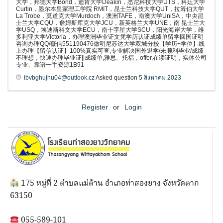
大学，邦德大学Bond，迪肯大学Deakin，悉尼科技大学UTS，科廷大学
Curtin，墨尔本皇家理工学院 RMIT，昆士兰科技大学QUT，拉筹伯大学
La Trobe，莫道克大学Murdoch，澳洲TAFE，南澳大学UniSA，中央昆
士兰大学CQU，詹姆斯库克大学JCU，新英格兰大学UNE，南 昆士兰大
学USQ，埃迪斯科文大学ECU，南十字星大学SCU，阳光海岸大学，维
多利亚大学Victoria，办理澳洲毕业证文凭学历认证成绩单留学回国证明
咨询办理QQ/薇信551190476做明尼苏达大学双城分校【学历+学位】线
上办理【留信认证】100%真实可查,专业解决国外退学/未顺利毕业/成绩
不理想，快速办理毕业证||成绩单,雅思、托福，offer,在读证明，实体公司
专业、靠谱一手资源1B91
ibvbghujhu04@outlook.cz
Asked question
5 สิงหาคม 2023
Register
or
Login
175 หมู่ที่ 2 ตำบลแม่ต้าน อำเภอท่าสองยาง จังหวัดตาก
63150
055-589-101