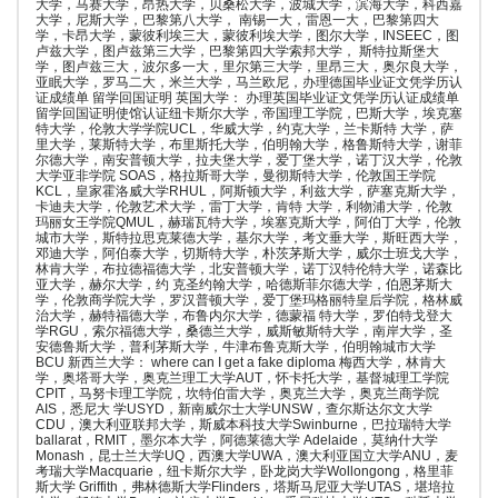
大学，马赛大学，昂热大学，贝桑松大学，波城大学，滨海大学，科西嘉
大学，尼斯大学，巴黎第八大学， 南锡一大，雷恩一大，巴黎第四大
学，卡昂大学，蒙彼利埃三大，蒙彼利埃大学，图尔大学，INSEEC，图
卢兹大学，图卢兹第三大学，巴黎第四大学索邦大学， 斯特拉斯堡大
学，图卢兹三大，波尔多一大，里尔第三大学，里昂三大，奥尔良大学，
亚眠大学，罗马二大，米兰大学，马兰欧尼，办理德国毕业证文凭学历认
证成绩单 留学回国证明 英国大学： 办理英国毕业证文凭学历认证成绩单
留学回国证明使馆认证纽卡斯尔大学，帝国理工学院，巴斯大学，埃克塞
特大学，伦敦大学学院UCL，华威大学，约克大学，兰卡斯特 大学，萨
里大学，莱斯特大学，布里斯托大学，伯明翰大学，格鲁斯特大学，谢菲
尔德大学，南安普顿大学，拉夫堡大学，爱丁堡大学，诺丁汉大学，伦敦
大学亚非学院 SOAS，格拉斯哥大学，曼彻斯特大学，伦敦国王学院
KCL，皇家霍洛威大学RHUL，阿斯顿大学，利兹大学，萨塞克斯大学，
卡迪夫大学，伦敦艺术大学，雷丁大学，肯特 大学，利物浦大学，伦敦
玛丽女王学院QMUL，赫瑞瓦特大学，埃塞克斯大学，阿伯丁大学，伦敦
城市大学，斯特拉思克莱德大学，基尔大学，考文垂大学，斯旺西大学，
邓迪大学，阿伯泰大学，切斯特大学，朴茨茅斯大学，威尔士班戈大学，
林肯大学，布拉德福德大学，北安普顿大学，诺丁汉特伦特大学，诺森比
亚大学，赫尔大学，约 克圣约翰大学，哈德斯菲尔德大学，伯恩茅斯大
学，伦敦商学院大学，罗汉普顿大学，爱丁堡玛格丽特皇后学院，格林威
治大学，赫特福德大学，布鲁内尔大学，德蒙福 特大学，罗伯特戈登大
学RGU，索尔福德大学，桑德兰大学，威斯敏斯特大学，南岸大学，圣
安德鲁斯大学，普利茅斯大学，牛津布鲁克斯大学，伯明翰城市大学
BCU 新西兰大学： where can I get a fake diploma 梅西大学，林肯大
学，奥塔哥大学，奥克兰理工大学AUT，怀卡托大学，基督城理工学院
CPIT，马努卡理工学院，坎特伯雷大学，奥克兰大学，奥克兰商学院
AIS，悉尼大 学USYD，新南威尔士大学UNSW，查尔斯达尔文大学
CDU，澳大利亚联邦大学，斯威本科技大学Swinburne，巴拉瑞特大学
ballarat，RMIT，墨尔本大学，阿德莱德大学 Adelaide，莫纳什大学
Monash，昆士兰大学UQ，西澳大学UWA，澳大利亚国立大学ANU，麦
考瑞大学Macquarie，纽卡斯尔大学，卧龙岗大学Wollongong，格里菲
斯大学 Griffith，弗林德斯大学Flinders，塔斯马尼亚大学UTAS，堪培拉