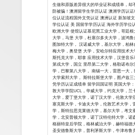
生做和原版差异很大的毕业证和成绩单，却
防被骗！澳洲留学生学历认证 澳洲学历认证/
位认证流程国外文凭认证 澳洲认证 新加坡文
学位认证 美 国留学学历认证 海外学历学位
欧洲大学 使馆认证慕尼黑工业大学，哥廷
大学，马堡 大学，杜塞尔多夫大学，波鸿
图加特大学， 汉诺威大学，基尔大学，柏
梅大学，奥登堡 大学，安哈尔特应用技术
斯托克大学，耶拿 应用技术大学，汉堡音
第戎大学，国立 里昂第二大学，格勒诺布
学，巴黎第八大学， 南锡一大，雷恩一大，
大学索邦大学， 斯特拉斯堡大学，图卢兹
凭学历认证成绩单 留学回国证明 英国大学
敦大学学院UCL，华威大学，约克大学，兰
大学，爱丁堡大学，诺丁汉大学，伦敦大学亚
塞克斯大学，卡迪夫大学，伦敦艺术大学，雷
学，斯特拉思克莱德大学，基尔大学，考文
学，北安普顿大学，诺丁汉特伦特大学，诺
格丽特皇后学院，格林威治大学，赫特福德
圣安德鲁斯大学，普利茅斯大学，牛津布鲁克斯大学，