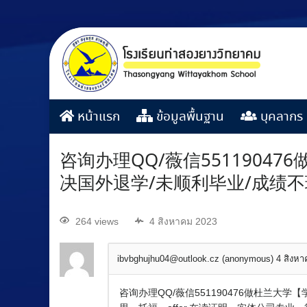
หน้าแรก
ข้อมูลพื้นฐาน
บุคลากร
咨询办理QQ/薇信5511904
决国外退学/未顺利毕业/成绩
264 views
4 สิงหาคม 2023
ibvbghujhu04@outlook.cz (anonymous)
4 สิงห
咨询办理QQ/薇信551190476做杜兰大