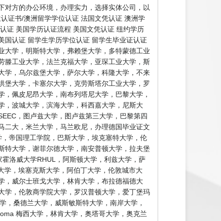
下对方的办公环境，办理实力，选择实体公司，以
认证书/澳洲留学学位认证 法国文凭认证 澳洲学
证认证 美国学历认证流程 美国文凭认证 纽约学历
 美国认证 留学生学历学位认证 留学生毕业证认证
业大学，明斯特大学，弗赖堡大学，多特蒙德工业
劳滕工业大学，法兰克福大学，亚琛工业大学，斯
大学，乌尔兹堡大学，萨尔大学，科隆大学，不来
洪堡大学，卡塞尔大学，克劳斯塔尔工业大学，罗
学，佩皮尼昂大学，南布列塔尼大学，巴黎大学，
学，波城大学，滨海大学，科西嘉大学，尼斯大
SEEC，图卢兹大学，图卢兹第三大学，巴黎第四
马二大，米兰大学，马兰欧尼，办理德国毕业证文
学，帝国理工学院，巴斯大学，埃克塞特大学，伦
鲁斯特大学，谢菲尔德大学，南安普顿大学，拉夫堡
家霍洛威大学RHUL，阿斯顿大学，利兹大学，萨
特大学，埃塞克斯大学，阿伯丁大学，伦敦城市大
学，威尔士班戈大学，林肯大学，布拉德福德大
大学，伦敦商学院大学，罗汉普顿大学，爱丁堡玛
大学，桑德兰大学，威斯敏斯特大学，南岸大学，
diploma 梅西大学，林肯大学，奥塔哥大学，奥克兰