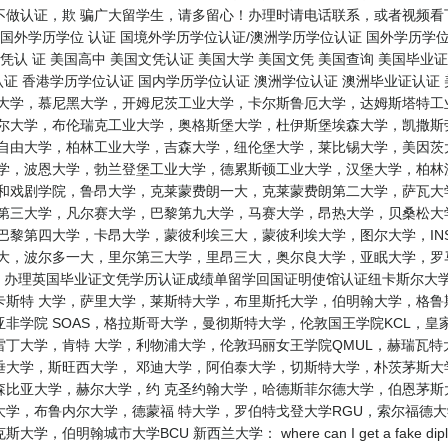
不做认证，欺 骗广大留学生，请多留心！办理时请电话联系，或者视频看
国外学历学位 认证 国境外学历学位认证/澳洲学历学位认证 国外学历学位
凭认 证 美国高中 美国文凭认证 美国大学 美国文凭 美国查询 美国毕业
认证 香港学历学位认证 国内学历学位认证 澳洲学位认证 澳洲毕业证认证
根大学，慕尼黑大学，开姆尼茨工业大学，卡尔斯鲁厄大学，达姆斯塔特工
鲁尔大学，布伦瑞克工业大学，奥格斯堡大学，杜伊斯堡埃森大学，凯撒斯
林自由大学，柏林工业大学，吉森大学，纽伦堡大学，莱比锡大学，美因茨
大学，波恩大学，勃兰登堡工业大学，德累斯顿工业大学，汉堡大学，柏林
乐和戏剧学院，鲁昂大学，克莱蒙费朗一大，克莱蒙费朗第二大学，萨瓦大
尔第三大学，凡尔赛大学，巴黎第九大学，马赛大学，昂热大学，贝桑松大
巴黎第四大学，卡昂大学，蒙彼利埃三大，蒙彼利埃大学，图尔大学，IN
三大，波尔多一大，里尔第三大学，里昂三大，奥尔良大学，亚眠大学，罗
： 办理英国毕业证文凭学历认证成绩单留学回国证明使馆认证纽卡斯尔大
卡斯特 大学，萨里大学，莱斯特大学，布里斯托大学，伯明翰大学，格
非学院 SOAS，格拉斯哥大学，曼彻斯特大学，伦敦国王学院KCL，皇
丁大学，肯特 大学，利物浦大学，伦敦玛丽女王学院QMUL，赫瑞瓦
垂大学，斯旺西大学， 邓迪大学，阿伯泰大学，切斯特大学，朴茨茅斯大
森比亚大学，赫尔大学，约 克圣约翰大学，哈德斯菲尔德大学，伯恩茅斯
大学，布鲁内尔大学，德蒙福 特大学，罗伯特戈登大学RGU，索尔福德
伯明翰城市大学BCU 新西兰大学： where can I get a fake 