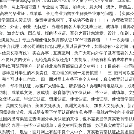
、靠谱一手资源QQ/微信：551190476.专业为留学生办理毕业证、成
成绩单、网上存档可查！ 专业面向“英国、加拿大、意大利，澳洲、新西兰
国外各高校的毕业证，成绩单，长期专业为留学生解决毕业难的问题，【实体公司，值
（即留学回国人员证明，免费申请免税车，不成功不收费！！！） 办理教育
企，外企，创业–无忧愁） 办理各国各大学文凭毕业证、成绩单（世界
金、激光防伪、凹凸版、版的毕业证、百分之百让您满意、设计，印刷，D
量满意为止】专业办理使馆及教育部认证100%可查存档！！！一次办理
76 ★★招聘中介代理：本公司诚聘各地代理人员以及留学生，如果你有业余时
本信息长期有效） 实在办事，互惠互利，为广大海内外学子及有需要的人
不要只贪图便宜，无论是真实版还是1:1复制版，都会有相应的成本在
手续,可陪同客户一起前往北京教育部窗口递交材料！！！目前有一些同行
。那样是对学生的不负责任，在办理的时候一定要慎重！ 三. 随时可以
，完全可以中止付款。 四：面对网上有些不良个人中介，真实教育部认证
绩单，却不做认证，欺骗广大留学生，请多留心！办理时请电话联系，或
、仿制、成绩单文凭、改成绩、教育部学历学位认证、毕业证、成绩单、文
、文凭毕业证、毕业证认证、留服认证、使馆认证、使馆证明、使馆留学回
国文凭学历、美国文凭学历、澳洲文凭学历、加拿大文凭学历、新西兰学历认证等
国需先给父母、亲戚朋友看下学历认证的情况 办理一份就读学校的毕业证
而且国内没有渠道去查询国外学历认证的真假，也不需要提供真实教育部认
情况 办理一份毕业证成绩单，递交材料到教育部，办理真实教育部认证 
联系我们。 敬告：面对网上有些不良个人中介，真实教育部认证故意虚假