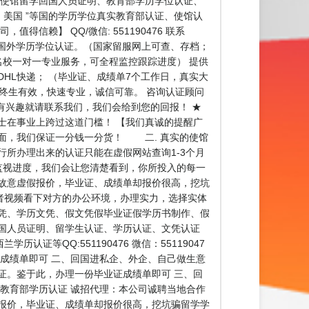
绩单、使馆留学回国人员证明、教育部学历学位认证、
、美国 ”等国的学历学位真实教育部认证、使馆认
得信赖】 QQ/微信: 551190476 联系
部国外学历学位认证。（国家留服网上可查、存档；
名校一对一专业服务，可全程监控跟踪进度） 提供
HL快递； （毕业证、成绩单7个工作日，真实大
，终生有效，快速专业，诚信可靠。 咨询认证顾问
间，有兴趣就请联系我们，我们会给到您的回报！ ★
士在事业上跨过这道门槛！ 【我们真诚的提醒广
里面，我们保证一分钱一分货！ 二. 真实的使馆
所办理出来的认证只能在虚假网站查询1-3个月
监视进度，我们会让您清楚看到，你所投入的每一
故意虚假报价，毕业证、成绩单却报价很高，挖坑
者视频看下对方的办公环境，办理实力，选择实体
凭、学历文凭、假文凭假毕业证假学历书制作、假
国人员证明、留学生认证、学历认证、文凭认证
QQ:551190476 微信：55119047
成绩单即可 二、回国进私企、外企、自己做生意
证。鉴于此，办理一份毕业证成绩单即可 三、回
教育部学历认证 诚招代理：本公司诚聘当地合作
报价，毕业证、成绩单却报价很高，挖坑骗留学学