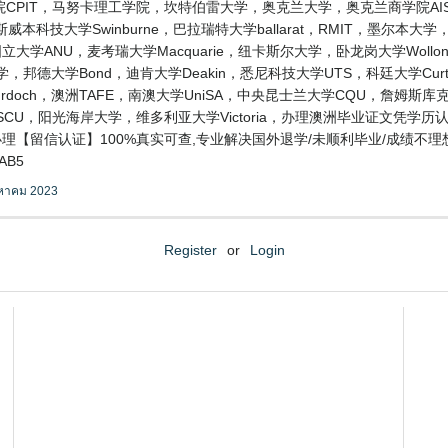
CPIT，马努卡理工学院，坎特伯雷大学，奥克兰大学，奥克兰商学院AIS
技大学Swinburne，巴拉瑞特大学ballarat，RMIT，墨尔本大学，阿
ANU，麦考瑞大学Macquarie，纽卡斯尔大学，卧龙岗大学Wollongo
大学，邦德大学Bond，迪肯大学Deakin，悉尼科技大学UTS，科廷大学Cu
Murdoch，澳洲TAFE，南澳大学UniSA，中央昆士兰大学CQU，詹姆斯
SCU，阳光海岸大学，维多利亚大学Victoria，办理澳洲毕业证文凭学
办理【留信认证】100%真实可查,专业解决国外退学/未顺利毕业/成绩不理想，
B5
งหาคม 2023
Register
or
Login