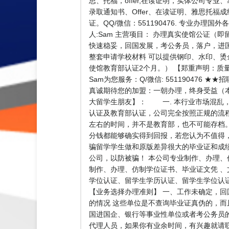
思、托福，offer,在读证明，实体公司专业
录取通知书、Offer、在读证明、雅思托福
证。QQ/微信：551190476. 专业办理
人:Sam 主营项目： 办理真实使馆公证
快速稳妥，回国发展，考公务员，落户，进国
整套申请学校材料 可以提供钢印、水印、烫
使馆教育部认证2个月。） 【郑重声明：质
Sam为您服务：Q/微信: 5511904
真诚期待您的加盟：一朝办理，终身受益（
大留学生朋友】： 一. 本行业市场混乱，
认证及教育部认证，公司完全按照正规的流程
左右的时间，并不是教育部，也不可能存档
分钱都能够确实得到回报，若您认为不值得
骗留学学生做和原版差异很大的毕业证和成
公司，以防被骗！ 本公司专业制作、办理
制作、办理、仿制学位证书、毕业证文凭 
学位认证、留学生学历认证、留学生学位认证、英
【业务选择办理准则】 一、工作未确定，回
的情况 这些单位是不查询毕业证真伪的，
国进国企、银行等事业性单位或者考公务员的
代理人员，如果你有业余时间，有兴趣就请