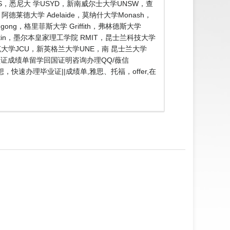
，悉尼大 学USYD，新南威尔士大学UNSW，查
德莱德大学 Adelaide，莫纳什大学Monash，
ng，格里菲斯大学 Griffith，弗林德斯大学
rtin，墨尔本皇家理工学院 RMIT，昆士兰科技大学
库克大学JCU，新英格兰大学UNE，南 昆士兰大学
历认证成绩单留学回国证明咨询办理QQ/薇信
快速办理毕业证||成绩单,雅思、托福，offer,在