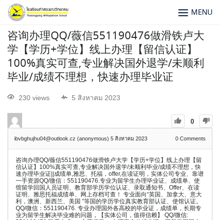
MENU
咨询办理QQ/薇信551190476做滑铁卢大
学【学历+学位】线上办理【留信认证】
100%真实可查,专业解决国外退学/未顺利
毕业/成绩不理想，快速办理毕业证
230 views
5 สิงหาคม 2023
0
ibvbghujhu04@outlook.cz (anonymous)
5 สิงหาคม 2023
0
Comments
咨询办理QQ/薇信551190476做滑铁卢大学【学历+学位】线上办理【留
信认证】100%真实可查,专业解决国外退学/未顺利毕业/成绩不理想，快
速办理毕业证||成绩单,雅思、托福，offer,在读证明，实体公司专业、靠谱
一手资源QQ/微信：551190476.专业为留学生办理毕业证、成绩单、使
馆留学回国人员证明、教育部学历学位认证、录取通知书、Offer、在读
证明、雅思托福成绩单、网上存档可查！ 专业面向“英国、加拿大、意大
利，澳洲、新西兰、美国 ”等国的学历学位真实教育部认证、使馆认证。
QQ/微信：551190476. 专业办理国外各高校的毕业证，成绩单，长期专
业为留学生解决毕业难的问题，【实体公司，值得信赖】 QQ/微信: