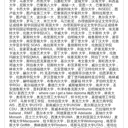
大学，马赛大学，昂热大学，贝桑松大学，波城大学，滨海大学，科西嘉
大学，尼斯大学，巴黎第八大学， 南锡一大，雷恩一大，巴黎第四大
学，卡昂大学，蒙彼利埃三大，蒙彼利埃大学，图尔大学，INSEEC，图
卢兹大学，图卢兹第三大学，巴黎第四大学索邦大学， 斯特拉斯堡大
学，图卢兹三大，波尔多一大，里尔第三大学，里昂三大，奥尔良大学，
亚眠大学，罗马二大，米兰大学，马兰欧尼，办理德国毕业证文凭学历认
证成绩单 留学回国证明 英国大学： 办理英国毕业证文凭学历认证成绩单
留学回国证明使馆认证纽卡斯尔大学，帝国理工学院，巴斯大学，埃克塞
特大学，伦敦大学学院UCL，华威大学，约克大学，兰卡斯特 大学，萨
里大学，莱斯特大学，布里斯托大学，伯明翰大学，格鲁斯特大学，谢菲
尔德大学，南安普顿大学，拉夫堡大学，爱丁堡大学，诺丁汉大学，伦敦
大学亚非学院 SOAS，格拉斯哥大学，曼彻斯特大学，伦敦国王学院
KCL，皇家霍洛威大学RHUL，阿斯顿大学，利兹大学，萨塞克斯大学，
卡迪夫大学，伦敦艺术大学，雷丁大学，肯特 大学，利物浦大学，伦敦
玛丽女王学院QMUL，赫瑞瓦特大学，埃塞克斯大学，阿伯丁大学，伦敦
城市大学，斯特拉思克莱德大学，基尔大学，考文垂大学，斯旺西大学，
邓迪大学，阿伯泰大学，切斯特大学，朴茨茅斯大学，威尔士班戈大学，
林肯大学，布拉德福德大学，北安普顿大学，诺丁汉特伦特大学，诺森比
亚大学，赫尔大学，约 克圣约翰大学，哈德斯菲尔德大学，伯恩茅斯大
学，伦敦商学院大学，罗汉普顿大学，爱丁堡玛格丽特皇后学院，格林威
治大学，赫特福德大学，布鲁内尔大学，德蒙福 特大学，罗伯特戈登大
学RGU，索尔福德大学，桑德兰大学，威斯敏斯特大学，南岸大学，圣
安德鲁斯大学，普利茅斯大学，牛津布鲁克斯大学，伯明翰城市大学
BCU 新西兰大学： where can I get a fake diploma 梅西大学，林肯大
学，奥塔哥大学，奥克兰理工大学AUT，怀卡托大学，基督城理工学院
CPIT，马努卡理工学院，坎特伯雷大学，奥克兰大学，奥克兰商学院
AIS，悉尼大 学USYD，新南威尔士大学UNSW，查尔斯达尔文大学
CDU，澳大利亚联邦大学，斯威本科技大学Swinburne，巴拉瑞特大学
ballarat，RMIT，墨尔本大学，阿德莱德大学 Adelaide，莫纳什大学
Monash，昆士兰大学UQ，西澳大学UWA，澳大利亚国立大学ANU，麦
考瑞大学Macquarie，纽卡斯尔大学，卧龙岗大学Wollongong，格里菲
斯大学 Griffith，弗林德斯大学Flinders，塔斯马尼亚大学UTAS，堪培拉