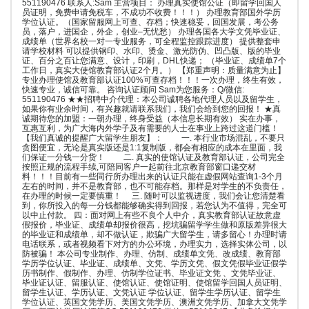
551190476 联系人:Sam 主营项目： 办理真实使馆公证（即留学回国人
员证明，免费申请免税车，不成功不收费！！！） 办理教育部国外学历
学位认证。（国家留服网上可查、存档；快速稳妥，回国发展，考公务
员，落户，进国企，外企，创业–无忧愁） 办理各国各大学文凭毕业证、
成绩单（世界名校一对一专业服务，可全程监控跟踪进度） 提供整套申
请学校材料 可以提供钢印、水印、烫金、激光防伪、凹凸版、版的毕业
证、百分之百让您满意、设计，印刷，DHL快递； （毕业证、成绩单7个
工作日，真实大使馆教育部认证2个月。） 【郑重声明：质量满意为止】
专业办理使馆及教育部认证100%可查存档！！！一次办理，终生有效，
快速专业，诚信可靠。 咨询认证顾问 Sam为您服务：Q/微信:
551190476 ★★招聘中介代理：本公司诚聘各地代理人员以及留学生，
如果你有业余时间，有兴趣就请联系我们，我们会给到您的回报！ ★真
诚期待您的加盟：一朝办理，终身受益（本信息长期有效） 实在办事，
互惠互利，为广大海内外学子及有需要的人士在事业上跨过这道门槛！
【我们真诚的提醒广大留学生朋友】： 一. 本行业市场混乱，不要只
贪图便宜，无论是真实版还是1:1复制版，都会有相应的成本在里面，我
们保证一分钱一分货！ 二. 真实的使馆认证及教育部认证，公司完全
按照正规的流程手续,可陪同客户一起前往北京教育部窗口递交材
料！！！目前有一些同行所办理出来的认证只能在虚假网站查询1-3个月
左右的时间，并不是教育部，也不可能存档。那样是对学生的不负责任，
在办理的时候一定要慎重！ 三. 随时可以监视进度，我们会让您清楚看
到，你所投入的每一分钱都能够确实得到回报，若您认为不值得，完全可
以中止付款。 四：面对网上有些不良个人中介，真实教育部认证故意虚
假报价，毕业证、成绩单却报价很高，挖坑骗留学学生做和原版差异很大
的毕业证和成绩单，却不做认证，欺骗广大留学生，请多留心！办理时请
电话联系，或者视频看下对方的办公环境，办理实力，选择实体公司，以
防被骗！ 本公司专业制作、办理、仿制、成绩单文凭、改成绩、教育部
学历学位认证、毕业证、成绩单、文凭、学历文凭、假文凭假毕业证假学
历书制作、假制作、办理、仿制学位证书、毕业证文凭 、文凭毕业证、
毕业证认证、留服认证、使馆认证、使馆证明、使馆留学回国人员证明、
留学生认证、学历认证、文凭认证 学位认证、留学生学历认证、留学生
学位认证、英国文凭学历、美国文凭学历、澳洲文凭学历、加拿大文凭学