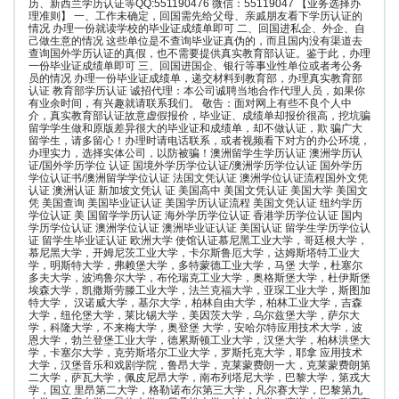
历、新西兰学历认证等QQ:551190476 微信：55119047 【业务选择办
理准则】 一、工作未确定，回国需先给父母、亲戚朋友看下学历认证的
情况 办理一份就读学校的毕业证成绩单即可 二、回国进私企、外企、自
己做生意的情况 这些单位是不查询毕业证真伪的，而且国内没有渠道去
查询国外学历认证的真假，也不需要提供真实教育部认证。鉴于此，办理
一份毕业证成绩单即可 三、回国进国企、银行等事业性单位或者考公务
员的情况 办理一份毕业证成绩单，递交材料到教育部，办理真实教育部
认证 教育部学历认证 诚招代理：本公司诚聘当地合作代理人员，如果你
有业余时间，有兴趣就请联系我们。 敬告：面对网上有些不良个人中
介，真实教育部认证故意虚假报价，毕业证、成绩单却报价很高，挖坑骗
留学学生做和原版差异很大的毕业证和成绩单，却不做认证，欺 骗广大
留学生，请多留心！办理时请电话联系，或者视频看下对方的办公环境，
办理实力，选择实体公司，以防被骗！澳洲留学生学历认证 澳洲学历认
证/国外学历学位 认证 国境外学历学位认证/澳洲学历学位认证 国外学历
学位认证书/澳洲留学学位认证 法国文凭认证 澳洲学位认证流程国外文凭
认证 澳洲认证 新加坡文凭认 证 美国高中 美国文凭认证 美国大学 美国文
凭 美国查询 美国毕业证认证 美国学历认证流程 美国文凭认证 纽约学历
学位认证 美 国留学学历认证 海外学历学位认证 香港学历学位认证 国内
学历学位认证 澳洲学位认证 澳洲毕业证认证 美国认证 留学生学历学位认
证 留学生毕业证认证 欧洲大学 使馆认证慕尼黑工业大学，哥廷根大学，
慕尼黑大学，开姆尼茨工业大学，卡尔斯鲁厄大学，达姆斯塔特工业大
学，明斯特大学，弗赖堡大学，多特蒙德工业大学，马堡 大学，杜塞尔
多夫大学，波鸿鲁尔大学，布伦瑞克工业大学，奥格斯堡大学，杜伊斯堡
埃森大学，凯撒斯劳滕工业大学，法兰克福大学，亚琛工业大学，斯图加
特大学， 汉诺威大学，基尔大学，柏林自由大学，柏林工业大学，吉森
大学，纽伦堡大学，莱比锡大学，美因茨大学，乌尔兹堡大学，萨尔大
学，科隆大学，不来梅大学，奥登堡 大学，安哈尔特应用技术大学，波
恩大学，勃兰登堡工业大学，德累斯顿工业大学，汉堡大学，柏林洪堡大
学，卡塞尔大学，克劳斯塔尔工业大学，罗斯托克大学，耶拿 应用技术
大学，汉堡音乐和戏剧学院，鲁昂大学，克莱蒙费朗一大，克莱蒙费朗第
二大学，萨瓦大学，佩皮尼昂大学，南布列塔尼大学，巴黎大学，第戎大
学，国立 里昂第二大学，格勒诺布尔第三大学，凡尔赛大学，巴黎第九