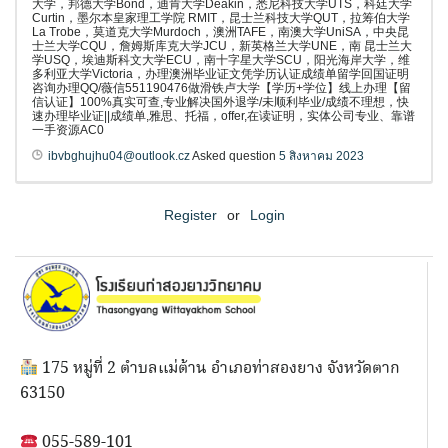
大学，邦德大学Bond，迪肯大学Deakin，悉尼科技大学UTS，科廷大学
Curtin，墨尔本皇家理工学院 RMIT，昆士兰科技大学QUT，拉筹伯大学
La Trobe，莫道克大学Murdoch，澳洲TAFE，南澳大学UniSA，中央昆
士兰大学CQU，詹姆斯库克大学JCU，新英格兰大学UNE，南 昆士兰大
学USQ，埃迪斯科文大学ECU，南十字星大学SCU，阳光海岸大学，维
多利亚大学Victoria，办理澳洲毕业证文凭学历认证成绩单留学回国证明
咨询办理QQ/薇信551190476做滑铁卢大学【学历+学位】线上办理【留
信认证】100%真实可查,专业解决国外退学/未顺利毕业/成绩不理想，快
速办理毕业证||成绩单,雅思、托福，offer,在读证明，实体公司专业、靠谱
一手资源AC0
ibvbghujhu04@outlook.cz
Asked question
5 สิงหาคม 2023
Register
or
Login
175 หมู่ที่ 2 ตำบลแม่ต้าน อำเภอท่าสองยาง จังหวัดตาก
63150
055-589-101