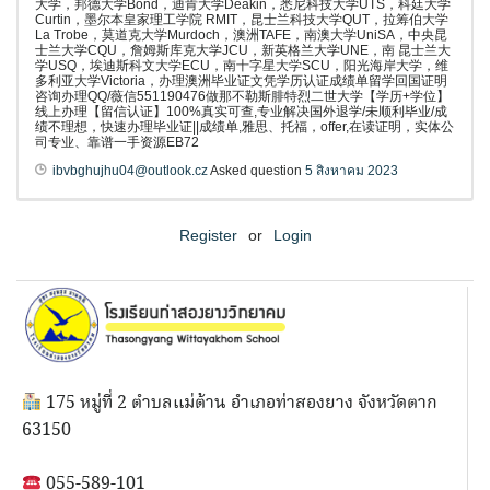
大学，邦德大学Bond，迪肯大学Deakin，悉尼科技大学UTS，科廷大学
Curtin，墨尔本皇家理工学院 RMIT，昆士兰科技大学QUT，拉筹伯大学
La Trobe，莫道克大学Murdoch，澳洲TAFE，南澳大学UniSA，中央昆
士兰大学CQU，詹姆斯库克大学JCU，新英格兰大学UNE，南 昆士兰大
学USQ，埃迪斯科文大学ECU，南十字星大学SCU，阳光海岸大学，维
多利亚大学Victoria，办理澳洲毕业证文凭学历认证成绩单留学回国证明
咨询办理QQ/薇信551190476做那不勒斯腓特烈二世大学【学历+学位】
线上办理【留信认证】100%真实可查,专业解决国外退学/未顺利毕业/成
绩不理想，快速办理毕业证||成绩单,雅思、托福，offer,在读证明，实体公
司专业、靠谱一手资源EB72
ibvbghujhu04@outlook.cz
Asked question
5 สิงหาคม 2023
Register
or
Login
175 หมู่ที่ 2 ตำบลแม่ต้าน อำเภอท่าสองยาง จังหวัดตาก
63150
055-589-101