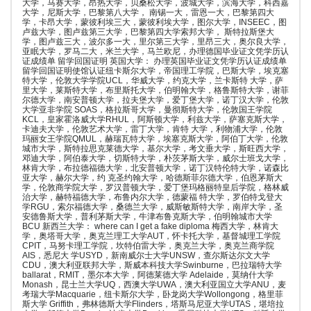
大学，马赛大学，昂热大学，贝桑松大学，波城大学，滨海大学，科西嘉
大学，尼斯大学，巴黎第八大学， 南锡一大，雷恩一大，巴黎第四大
学，卡昂大学，蒙彼利埃三大，蒙彼利埃大学，图尔大学，INSEEC，图
卢兹大学，图卢兹第三大学，巴黎第四大学索邦大学， 斯特拉斯堡大
学，图卢兹三大，波尔多一大，里尔第三大学，里昂三大，奥尔良大学，
亚眠大学，罗马二大，米兰大学，马兰欧尼，办理德国毕业证文凭学历认
证成绩单 留学回国证明 英国大学： 办理英国毕业证文凭学历认证成绩单
留学回国证明使馆认证纽卡斯尔大学，帝国理工学院，巴斯大学，埃克塞
特大学，伦敦大学学院UCL，华威大学，约克大学，兰卡斯特 大学，萨
里大学，莱斯特大学，布里斯托大学，伯明翰大学，格鲁斯特大学，谢菲
尔德大学，南安普顿大学，拉夫堡大学，爱丁堡大学，诺丁汉大学，伦敦
大学亚非学院 SOAS，格拉斯哥大学，曼彻斯特大学，伦敦国王学院
KCL，皇家霍洛威大学RHUL，阿斯顿大学，利兹大学，萨塞克斯大学，
卡迪夫大学，伦敦艺术大学，雷丁大学，肯特 大学，利物浦大学，伦敦
玛丽女王学院QMUL，赫瑞瓦特大学，埃塞克斯大学，阿伯丁大学，伦敦
城市大学，斯特拉思克莱德大学，基尔大学，考文垂大学，斯旺西大学，
邓迪大学，阿伯泰大学，切斯特大学，朴茨茅斯大学，威尔士班戈大学，
林肯大学，布拉德福德大学，北安普顿大学，诺丁汉特伦特大学，诺森比
亚大学，赫尔大学，约 克圣约翰大学，哈德斯菲尔德大学，伯恩茅斯大
学，伦敦商学院大学，罗汉普顿大学，爱丁堡玛格丽特皇后学院，格林威
治大学，赫特福德大学，布鲁内尔大学，德蒙福 特大学，罗伯特戈登大
学RGU，索尔福德大学，桑德兰大学，威斯敏斯特大学，南岸大学，圣
安德鲁斯大学，普利茅斯大学，牛津布鲁克斯大学，伯明翰城市大学
BCU 新西兰大学： where can I get a fake diploma 梅西大学，林肯大
学，奥塔哥大学，奥克兰理工大学AUT，怀卡托大学，基督城理工学院
CPIT，马努卡理工学院，坎特伯雷大学，奥克兰大学，奥克兰商学院
AIS，悉尼大 学USYD，新南威尔士大学UNSW，查尔斯达尔文大学
CDU，澳大利亚联邦大学，斯威本科技大学Swinburne，巴拉瑞特大学
ballarat，RMIT，墨尔本大学，阿德莱德大学 Adelaide，莫纳什大学
Monash，昆士兰大学UQ，西澳大学UWA，澳大利亚国立大学ANU，麦
考瑞大学Macquarie，纽卡斯尔大学，卧龙岗大学Wollongong，格里菲
斯大学 Griffith，弗林德斯大学Flinders，塔斯马尼亚大学UTAS，堪培拉