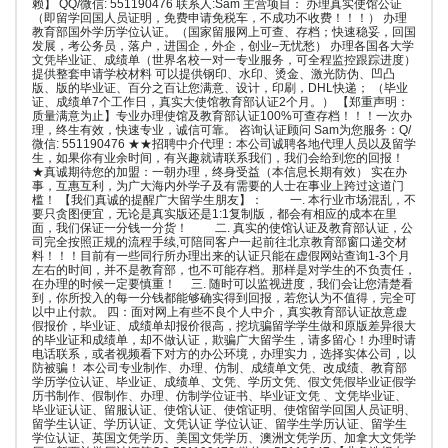
赖】 QQ/微信: 551190476 联系人:Sam 主营项目： 办理真实使馆公证
（即留学回国人员证明，免费申请免税车，不成功不收费！！！） 办理
教育部国外学历学位认证。（国家留服网上可查、存档；快速稳妥，回国
发展，考公务员，落户，进国企，外企，创业–无忧愁） 办理各国各大学
文凭毕业证、成绩单（世界名校一对一专业服务，可全程监控跟踪进度）
提供整套申请学校材料 可以提供钢印、水印、烫金、激光防伪、凹凸
版、版的毕业证、百分之百让您满意、设计，印刷，DHL快递； （毕业
证、成绩单7个工作日，真实大使馆教育部认证2个月。） 【郑重声明：
质量满意为止】专业办理使馆及教育部认证100%可查存档！！！一次办
理，终生有效，快速专业，诚信可靠。 咨询认证顾问 Sam为您服务：Q/
微信: 551190476 ★★招聘中介代理：本公司诚聘各地代理人员以及留学
生，如果你有业余时间，有兴趣就请联系我们，我们会给到您的回报！
★真诚期待您的加盟：一朝办理，终身受益（本信息长期有效） 实在办
事，互惠互利，为广大海内外学子及有需要的人士在事业上跨过这道门
槛！ 【我们真诚的提醒广大留学生朋友】： 一. 本行业市场混乱，不
要只贪图便宜，无论是真实版还是1:1复制版，都会有相应的成本在里
面，我们保证一分钱一分货！ 二. 真实的使馆认证及教育部认证，公
司完全按照正规的流程手续,可陪同客户一起前往北京教育部窗口递交材
料！！！目前有一些同行所办理出来的认证只能在虚假网站查询1-3个月
左右的时间，并不是教育部，也不可能存档。那样是对学生的不负责任，
在办理的时候一定要慎重！ 三. 随时可以监视进度，我们会让您清楚看
到，你所投入的每一分钱都能够确实得到回报，若您认为不值得，完全可
以中止付款。 四：面对网上有些不良个人中介，真实教育部认证故意虚
假报价，毕业证、成绩单却报价很高，挖坑骗留学学生做和原版差异很大
的毕业证和成绩单，却不做认证，欺骗广大留学生，请多留心！办理时请
电话联系，或者视频看下对方的办公环境，办理实力，选择实体公司，以
防被骗！ 本公司专业制作、办理、仿制、成绩单文凭、改成绩、教育部
学历学位认证、毕业证、成绩单、文凭、学历文凭、假文凭假毕业证假学
历书制作、假制作、办理、仿制学位证书、毕业证文凭 、文凭毕业证、
毕业证认证、留服认证、使馆认证、使馆证明、使馆留学回国人员证明、
留学生认证、学历认证、文凭认证 学位认证、留学生学历认证、留学生
学位认证、英国文凭学历、美国文凭学历、澳洲文凭学历、加拿大文凭学