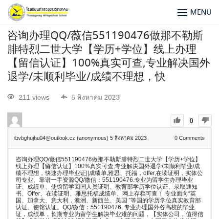
MENU
咨询办理QQ/薇信551190476做那不勒斯
腓特烈二世大学【学历+学位】线上办理
【留信认证】100%真实可查,专业解决国外
退学/未顺利毕业/成绩不理想，快
211 views
5 สิงหาคม 2023
0
ibvbghujhu04@outlook.cz (anonymous)
5 สิงหาคม 2023
0
Comments
咨询办理QQ/薇信551190476做那不勒斯腓特烈二世大学【学历+学位】
线上办理【留信认证】100%真实可查,专业解决国外退学/未顺利毕业/成
绩不理想，快速办理毕业证||成绩单,雅思、托福，offer,在读证明，实体公
司专业、靠谱一手资源QQ/微信：551190476.专业为留学生办理毕业
证、成绩单、使馆留学回国人员证明、教育部学历学位认证、录取通知
书、Offer、在读证明、雅思托福成绩单、网上存档可查！ 专业面向“英
国、加拿大、意大利，澳洲、新西兰、美国 ”等国的学历学位真实教育部
认证、使馆认证。QQ/微信：551190476. 专业办理国外各高校的毕业
证，成绩单，长期专业为留学生解决毕业难的问题，【实体公司，值得信