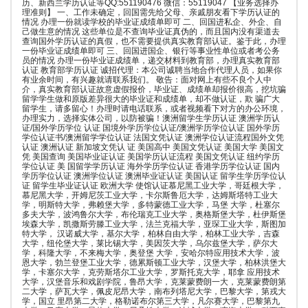
历、新西兰学历认证等QQ:551190476 微信：55119047 【业务选择办
理准则】 一、工作未确定，回国需先给父母、亲戚朋友看下学历认证的
情况 办理一份就读学校的毕业证成绩单即可 二、回国进私企、外企、自
己做生意的情况 这些单位是不查询毕业证真伪的，而且国内没有渠道去
查询国外学历认证的真假，也不需要提供真实教育部认证。鉴于此，办理
一份毕业证成绩单即可 三、回国进国企、银行等事业性单位或者考公务
员的情况 办理一份毕业证成绩单，递交材料到教育部，办理真实教育部
认证 教育部学历认证 诚招代理：本公司诚聘当地合作代理人员，如果你
有业余时间，有兴趣就请联系我们。 敬告：面对网上有些不良个人中
介，真实教育部认证故意虚假报价，毕业证、成绩单却报价很高，挖坑骗
留学学生做和原版差异很大的毕业证和成绩单，却不做认证，欺 骗广大
留学生，请多留心！办理时请电话联系，或者视频看下对方的办公环境，
办理实力，选择实体公司，以防被骗！澳洲留学生学历认证 澳洲学历认
证/国外学历学位 认证 国境外学历学位认证/澳洲学历学位认证 国外学历
学位认证书/澳洲留学学位认证 法国文凭认证 澳洲学位认证流程国外文凭
认证 澳洲认证 新加坡文凭认 证 美国高中 美国文凭认证 美国大学 美国文
凭 美国查询 美国毕业证认证 美国学历认证流程 美国文凭认证 纽约学历
学位认证 美 国留学学历认证 海外学历学位认证 香港学历学位认证 国内
学历学位认证 澳洲学位认证 澳洲毕业证认证 美国认证 留学生学历学位认
证 留学生毕业证认证 欧洲大学 使馆认证慕尼黑工业大学，哥廷根大学，
慕尼黑大学，开姆尼茨工业大学，卡尔斯鲁厄大学，达姆斯塔特工业大
学，明斯特大学，弗赖堡大学，多特蒙德工业大学，马堡 大学，杜塞尔
多夫大学，波鸿鲁尔大学，布伦瑞克工业大学，奥格斯堡大学，杜伊斯堡
埃森大学，凯撒斯劳滕工业大学，法兰克福大学，亚琛工业大学，斯图加
特大学， 汉诺威大学，基尔大学，柏林自由大学，柏林工业大学，吉森
大学，纽伦堡大学，莱比锡大学，美因茨大学，乌尔兹堡大学，萨尔大
学，科隆大学，不来梅大学，奥登堡 大学，安哈尔特应用技术大学，波
恩大学，勃兰登堡工业大学，德累斯顿工业大学，汉堡大学，柏林洪堡大
学，卡塞尔大学，克劳斯塔尔工业大学，罗斯托克大学，耶拿 应用技术
大学，汉堡音乐和戏剧学院，鲁昂大学，克莱蒙费朗一大，克莱蒙费朗第
二大学，萨瓦大学，佩皮尼昂大学，南布列塔尼大学，巴黎大学，第戎大
学，国立 里昂第二大学，格勒诺布尔第三大学，凡尔赛大学，巴黎第九