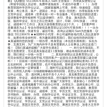
赖】 QQ/微信: 551190476 联系人:Sam 主营项目： 办理真实使馆公证
（即留学回国人员证明，免费申请免税车，不成功不收费！！！） 办理
教育部国外学历学位认证。（国家留服网上可查、存档；快速稳妥，回国
发展，考公务员，落户，进国企，外企，创业–无忧愁） 办理各国各大学
文凭毕业证、成绩单（世界名校一对一专业服务，可全程监控跟踪进度）
提供整套申请学校材料 可以提供钢印、水印、烫金、激光防伪、凹凸
版、版的毕业证、百分之百让您满意、设计，印刷，DHL快递； （毕业
证、成绩单7个工作日，真实大使馆教育部认证2个月。） 【郑重声明：
质量满意为止】专业办理使馆及教育部认证100%可查存档！！！一次办
理，终生有效，快速专业，诚信可靠。 咨询认证顾问 Sam为您服务：Q/
微信: 551190476 ★★招聘中介代理：本公司诚聘各地代理人员以及留学
生，如果你有业余时间，有兴趣就请联系我们，我们会给到您的回报！
★真诚期待您的加盟：一朝办理，终身受益（本信息长期有效） 实在办
事，互惠互利，为广大海内外学子及有需要的人士在事业上跨过这道门
槛！ 【我们真诚的提醒广大留学生朋友】： 一. 本行业市场混乱，不
要只贪图便宜，无论是真实版还是1:1复制版，都会有相应的成本在里
面，我们保证一分钱一分货！ 二. 真实的使馆认证及教育部认证，公
司完全按照正规的流程手续,可陪同客户一起前往北京教育部窗口递交材
料！！！目前有一些同行所办理出来的认证只能在虚假网站查询1-3个月
左右的时间，并不是教育部，也不可能存档。那样是对学生的不负责任，
在办理的时候一定要慎重！ 三. 随时可以监视进度，我们会让您清楚看
到，你所投入的每一分钱都能够确实得到回报，若您认为不值得，完全可
以中止付款。 四：面对网上有些不良个人中介，真实教育部认证故意虚
假报价，毕业证、成绩单却报价很高，挖坑骗留学学生做和原版差异很大
的毕业证和成绩单，却不做认证，欺骗广大留学生，请多留心！办理时请
电话联系，或者视频看下对方的办公环境，办理实力，选择实体公司，以
防被骗！ 本公司专业制作、办理、仿制、成绩单文凭、改成绩、教育部
学历学位认证、毕业证、成绩单、文凭、学历文凭、假文凭假毕业证假学
历书制作、假制作、办理、仿制学位证书、毕业证文凭 、文凭毕业证、
毕业证认证、留服认证、使馆认证、使馆证明、使馆留学回国人员证明、
留学生认证、学历认证、文凭认证 学位认证、留学生学历认证、留学生
学位认证、英国文凭学历、美国文凭学历、澳洲文凭学历、加拿大文凭学