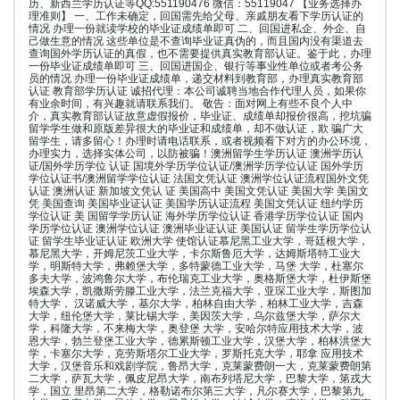
历、新西兰学历认证等QQ:551190476 微信：55119047 【业务选择办
理准则】 一、工作未确定，回国需先给父母、亲戚朋友看下学历认证的
情况 办理一份就读学校的毕业证成绩单即可 二、回国进私企、外企、自
己做生意的情况 这些单位是不查询毕业证真伪的，而且国内没有渠道去
查询国外学历认证的真假，也不需要提供真实教育部认证。鉴于此，办理
一份毕业证成绩单即可 三、回国进国企、银行等事业性单位或者考公务
员的情况 办理一份毕业证成绩单，递交材料到教育部，办理真实教育部
认证 教育部学历认证 诚招代理：本公司诚聘当地合作代理人员，如果你
有业余时间，有兴趣就请联系我们。 敬告：面对网上有些不良个人中
介，真实教育部认证故意虚假报价，毕业证、成绩单却报价很高，挖坑骗
留学学生做和原版差异很大的毕业证和成绩单，却不做认证，欺 骗广大
留学生，请多留心！办理时请电话联系，或者视频看下对方的办公环境，
办理实力，选择实体公司，以防被骗！澳洲留学生学历认证 澳洲学历认
证/国外学历学位 认证 国境外学历学位认证/澳洲学历学位认证 国外学历
学位认证书/澳洲留学学位认证 法国文凭认证 澳洲学位认证流程国外文凭
认证 澳洲认证 新加坡文凭认 证 美国高中 美国文凭认证 美国大学 美国文
凭 美国查询 美国毕业证认证 美国学历认证流程 美国文凭认证 纽约学历
学位认证 美 国留学学历认证 海外学历学位认证 香港学历学位认证 国内
学历学位认证 澳洲学位认证 澳洲毕业证认证 美国认证 留学生学历学位认
证 留学生毕业证认证 欧洲大学 使馆认证慕尼黑工业大学，哥廷根大学，
慕尼黑大学，开姆尼茨工业大学，卡尔斯鲁厄大学，达姆斯塔特工业大
学，明斯特大学，弗赖堡大学，多特蒙德工业大学，马堡 大学，杜塞尔
多夫大学，波鸿鲁尔大学，布伦瑞克工业大学，奥格斯堡大学，杜伊斯堡
埃森大学，凯撒斯劳滕工业大学，法兰克福大学，亚琛工业大学，斯图加
特大学， 汉诺威大学，基尔大学，柏林自由大学，柏林工业大学，吉森
大学，纽伦堡大学，莱比锡大学，美因茨大学，乌尔兹堡大学，萨尔大
学，科隆大学，不来梅大学，奥登堡 大学，安哈尔特应用技术大学，波
恩大学，勃兰登堡工业大学，德累斯顿工业大学，汉堡大学，柏林洪堡大
学，卡塞尔大学，克劳斯塔尔工业大学，罗斯托克大学，耶拿 应用技术
大学，汉堡音乐和戏剧学院，鲁昂大学，克莱蒙费朗一大，克莱蒙费朗第
二大学，萨瓦大学，佩皮尼昂大学，南布列塔尼大学，巴黎大学，第戎大
学，国立 里昂第二大学，格勒诺布尔第三大学，凡尔赛大学，巴黎第九