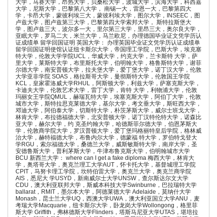
大学，马赛大学，昂热大学，贝桑松大学，波城大学，滨海大学，科西嘉
大学，尼斯大学，巴黎第八大学， 南锡一大，雷恩一大，巴黎第四大
学，卡昂大学，蒙彼利埃三大，蒙彼利埃大学，图尔大学，INSEEC，图
卢兹大学，图卢兹第三大学，巴黎第四大学索邦大学， 斯特拉斯堡大
学，图卢兹三大，波尔多一大，里尔第三大学，里昂三大，奥尔良大学，
亚眠大学，罗马二大，米兰大学，马兰欧尼，办理德国毕业证文凭学历认
证成绩单 留学回国证明 英国大学： 办理英国毕业证文凭学历认证成绩单
留学回国证明使馆认证纽卡斯尔大学，帝国理工学院，巴斯大学，埃克塞
特大学，伦敦大学学院UCL，华威大学，约克大学，兰卡斯特 大学，萨
里大学，莱斯特大学，布里斯托大学，伯明翰大学，格鲁斯特大学，谢菲
尔德大学，南安普顿大学，拉夫堡大学，爱丁堡大学，诺丁汉大学，伦敦
大学亚非学院 SOAS，格拉斯哥大学，曼彻斯特大学，伦敦国王学院
KCL，皇家霍洛威大学RHUL，阿斯顿大学，利兹大学，萨塞克斯大学，
卡迪夫大学，伦敦艺术大学，雷丁大学，肯特 大学，利物浦大学，伦敦
玛丽女王学院QMUL，赫瑞瓦特大学，埃塞克斯大学，阿伯丁大学，伦敦
城市大学，斯特拉思克莱德大学，基尔大学，考文垂大学，斯旺西大学，
邓迪大学，阿伯泰大学，切斯特大学，朴茨茅斯大学，威尔士班戈大学，
林肯大学，布拉德福德大学，北安普顿大学，诺丁汉特伦特大学，诺森比
亚大学，赫尔大学，约 克圣约翰大学，哈德斯菲尔德大学，伯恩茅斯大
学，伦敦商学院大学，罗汉普顿大学，爱丁堡玛格丽特皇后学院，格林威
治大学，赫特福德大学，布鲁内尔大学，德蒙福 特大学，罗伯特戈登大
学RGU，索尔福德大学，桑德兰大学，威斯敏斯特大学，南岸大学，圣
安德鲁斯大学，普利茅斯大学，牛津布鲁克斯大学，伯明翰城市大学
BCU 新西兰大学： where can I get a fake diploma 梅西大学，林肯大
学，奥塔哥大学，奥克兰理工大学AUT，怀卡托大学，基督城理工学院
CPIT，马努卡理工学院，坎特伯雷大学，奥克兰大学，奥克兰商学院
AIS，悉尼大 学USYD，新南威尔士大学UNSW，查尔斯达尔文大学
CDU，澳大利亚联邦大学，斯威本科技大学Swinburne，巴拉瑞特大学
ballarat，RMIT，墨尔本大学，阿德莱德大学 Adelaide，莫纳什大学
Monash，昆士兰大学UQ，西澳大学UWA，澳大利亚国立大学ANU，麦
考瑞大学Macquarie，纽卡斯尔大学，卧龙岗大学Wollongong，格里菲
斯大学 Griffith，弗林德斯大学Flinders，塔斯马尼亚大学UTAS，堪培拉