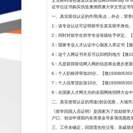
文凭材料绿色通道认证留信网University of We
证学位证书购买伪造澳洲西澳大学文凭证书学位
一、真实留信认证的作用(私企，外企，荣誉的见证
1：该专业认证可证明留学生真实留学身份。【微
2：同时对留学生所学专业等级给予评定。【微1
3：国家专业人才认证中心颁发入库证书【微193
4：这个入网证书并且可以归档到地方【微1930
5：凡是获得留信网入网的信息将会逐步更新
6：个人职称评审加20分。【微193080535
7：个人信誉贷款加10分。【微193080535
8：在国家人才网主办的全国网络招聘大会中纳
二、真实使馆认证的用途(创业优惠，大城市落户
《留学回国人员证明》是国家为了鼓励留学
户口、创业申请国内各类基金等多项优惠政策。【
三、工作未确定，回国需先给父母、亲戚朋