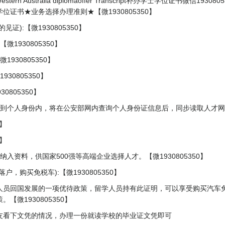
stern Australia diplomaoffer Transcript补办学士学位证书
证书★业务选择办理准则★【微1930805350】
):【微1930805350】
1930805350】
930805350】
0805350】
805350】
到个人身份内，将在公安部网内查询个人身份证信息后，同步读取人才网入库信
0】
0】
入资料，供国家500强等高端企业选择人才。【微1930805350】
，购买免税车):【微1930805350】
人员回国发展的一项优待政策，留学人员持有此证明，可以享受购买汽车
微1930805350】
友看下文凭的情况，办理一份就读学校的毕业证文凭即可