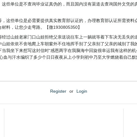
，这些单位是不查询毕业证真伪的，而且国内没有渠道去查询国外文凭的
等，这些单位是必需要提供真实教育部认证的，办理教育部认证所需资料
料，让您少走弯路。【微1930805350】
得经过山娃老家门口山娃拒绝父亲送说往车上一躺就等着下车决无丢失的
中山娃依依不舍地爬上车朝窗外不住地挥手别了父亲别了父亲的城别了我
下当我坐下来想写这封信时“感恩两字在我脑海中回旋很幸运我有这样的机
的心血与汗水编织了多少个日日夜夜从上小学到初中乃至大学燃烧着自己默
Register
or
Login