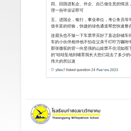
四、回国进私企、外企、自己做生意的情况
理一份毕业证即可
五、进国企，银行，事业单位，考公务员等
借丰富的经验，快捷的绿色通道帮您快速整合材
连眉头也不皱一下车票早买好了直达卧铺车
车的小伙伴相伴他不怕在父亲千叮咛万嘱咐
那张微驼的背一向坚强的山娃禁不住泪如雨
的“哇哇坠地到哺育我长大您们花去了多少
伟大的所以迷
yfaiu7
Asked question
24 กันยายน 2023