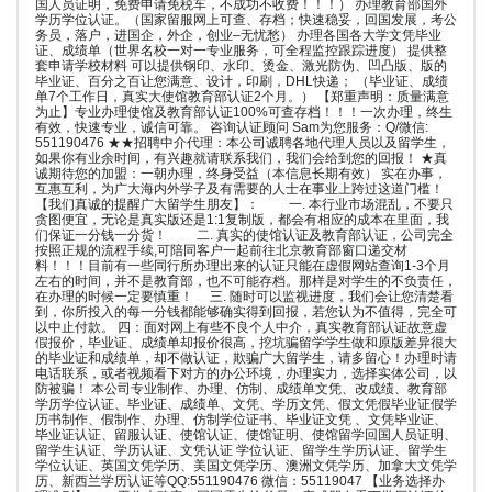
国人员证明，免费申请免税车，不成功不收费！！！） 办理教育部国外
学历学位认证。（国家留服网上可查、存档；快速稳妥，回国发展，考公
务员，落户，进国企，外企，创业–无忧愁） 办理各国各大学文凭毕业
证、成绩单（世界名校一对一专业服务，可全程监控跟踪进度） 提供整
套申请学校材料 可以提供钢印、水印、烫金、激光防伪、凹凸版、版的
毕业证、百分之百让您满意、设计，印刷，DHL快递； （毕业证、成绩
单7个工作日，真实大使馆教育部认证2个月。） 【郑重声明：质量满意
为止】专业办理使馆及教育部认证100%可查存档！！！一次办理，终生
有效，快速专业，诚信可靠。 咨询认证顾问 Sam为您服务：Q/微信:
551190476 ★★招聘中介代理：本公司诚聘各地代理人员以及留学生，
如果你有业余时间，有兴趣就请联系我们，我们会给到您的回报！ ★真
诚期待您的加盟：一朝办理，终身受益（本信息长期有效） 实在办事，
互惠互利，为广大海内外学子及有需要的人士在事业上跨过这道门槛！
【我们真诚的提醒广大留学生朋友】： 一. 本行业市场混乱，不要只
贪图便宜，无论是真实版还是1:1复制版，都会有相应的成本在里面，我
们保证一分钱一分货！ 二. 真实的使馆认证及教育部认证，公司完全
按照正规的流程手续,可陪同客户一起前往北京教育部窗口递交材
料！！！目前有一些同行所办理出来的认证只能在虚假网站查询1-3个月
左右的时间，并不是教育部，也不可能存档。那样是对学生的不负责任，
在办理的时候一定要慎重！ 三. 随时可以监视进度，我们会让您清楚看
到，你所投入的每一分钱都能够确实得到回报，若您认为不值得，完全可
以中止付款。 四：面对网上有些不良个人中介，真实教育部认证故意虚
假报价，毕业证、成绩单却报价很高，挖坑骗留学学生做和原版差异很大
的毕业证和成绩单，却不做认证，欺骗广大留学生，请多留心！办理时请
电话联系，或者视频看下对方的办公环境，办理实力，选择实体公司，以
防被骗！ 本公司专业制作、办理、仿制、成绩单文凭、改成绩、教育部
学历学位认证、毕业证、成绩单、文凭、学历文凭、假文凭假毕业证假学
历书制作、假制作、办理、仿制学位证书、毕业证文凭 、文凭毕业证、
毕业证认证、留服认证、使馆认证、使馆证明、使馆留学回国人员证明、
留学生认证、学历认证、文凭认证 学位认证、留学生学历认证、留学生
学位认证、英国文凭学历、美国文凭学历、澳洲文凭学历、加拿大文凭学
历、新西兰学历认证等QQ:551190476 微信：55119047 【业务选择办