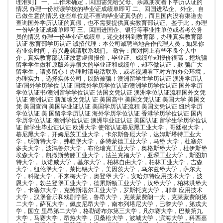
理准则】 一、工作未确定，回国需先给父母、亲戚朋友看下学历认证的
情况 办理一份就读学校的毕业证成绩单即可 二、回国进私企、外企、自
己做生意的情况 这些单位是不查询毕业证真伪的，而且国内没有渠道去
查询国外学历认证的真假，也不需要提供真实教育部认证。鉴于此，办理
一份毕业证成绩单即可 三、回国进国企、银行等事业性单位或者考公务
员的情况 办理一份毕业证成绩单，递交材料到教育部，办理真实教育部
认证 教育部学历认证 诚招代理：本公司诚聘当地合作代理人员，如果你
有业余时间，有兴趣就请联系我们。 敬告：面对网上有些不良个人中
介，真实教育部认证故意虚假报价，毕业证、成绩单却报价很高，挖坑骗
留学学生做和原版差异很大的毕业证和成绩单，却不做认证，欺 骗广大
留学生，请多留心！办理时请电话联系，或者视频看下对方的办公环境，
办理实力，选择实体公司，以防被骗！澳洲留学生学历认证 澳洲学历认
证/国外学历学位 认证 国境外学历学位认证/澳洲学历学位认证 国外学历
学位认证书/澳洲留学学位认证 法国文凭认证 澳洲学位认证流程国外文凭
认证 澳洲认证 新加坡文凭认 证 美国高中 美国文凭认证 美国大学 美国文
凭 美国查询 美国毕业证认证 美国学历认证流程 美国文凭认证 纽约学历
学位认证 美 国留学学历认证 海外学历学位认证 香港学历学位认证 国内
学历学位认证 澳洲学位认证 澳洲毕业证认证 美国认证 留学生学历学位认
证 留学生毕业证认证 欧洲大学 使馆认证慕尼黑工业大学，哥廷根大学，
慕尼黑大学，开姆尼茨工业大学，卡尔斯鲁厄大学，达姆斯塔特工业大
学，明斯特大学，弗赖堡大学，多特蒙德工业大学，马堡 大学，杜塞尔
多夫大学，波鸿鲁尔大学，布伦瑞克工业大学，奥格斯堡大学，杜伊斯堡
埃森大学，凯撒斯劳滕工业大学，法兰克福大学，亚琛工业大学，斯图加
特大学， 汉诺威大学，基尔大学，柏林自由大学，柏林工业大学，吉森
大学，纽伦堡大学，莱比锡大学，美因茨大学，乌尔兹堡大学，萨尔大
学，科隆大学，不来梅大学，奥登堡 大学，安哈尔特应用技术大学，波
恩大学，勃兰登堡工业大学，德累斯顿工业大学，汉堡大学，柏林洪堡大
学，卡塞尔大学，克劳斯塔尔工业大学，罗斯托克大学，耶拿 应用技术
大学，汉堡音乐和戏剧学院，鲁昂大学，克莱蒙费朗一大，克莱蒙费朗第
二大学，萨瓦大学，佩皮尼昂大学，南布列塔尼大学，巴黎大学，第戎大
学，国立 里昂第二大学，格勒诺布尔第三大学，凡尔赛大学，巴黎第九
大学，马赛大学，昂热大学，贝桑松大学，波城大学，滨海大学，科西嘉