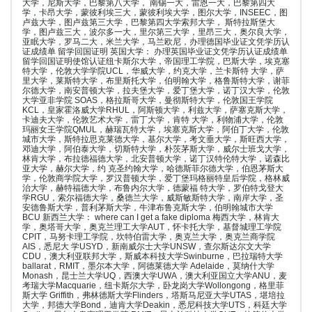
大学，尼斯大学，巴黎第八大学， 南锡一大，雷恩一大，巴黎第四大
学，卡昂大学，蒙彼利埃三大，蒙彼利埃大学，图尔大学，INSEEC，图
卢兹大学，图卢兹第三大学，巴黎第四大学索邦大学， 斯特拉斯堡大
学，图卢兹三大，波尔多一大，里尔第三大学，里昂三大，奥尔良大学，
亚眠大学，罗马二大，米兰大学，马兰欧尼，办理德国毕业证文凭学历认
证成绩单 留学回国证明 英国大学： 办理英国毕业证文凭学历认证成绩单
留学回国证明使馆认证纽卡斯尔大学，帝国理工学院，巴斯大学，埃克塞
特大学，伦敦大学学院UCL，华威大学，约克大学，兰卡斯特 大学，萨
里大学，莱斯特大学，布里斯托大学，伯明翰大学，格鲁斯特大学，谢菲
尔德大学，南安普顿大学，拉夫堡大学，爱丁堡大学，诺丁汉大学，伦敦
大学亚非学院 SOAS，格拉斯哥大学，曼彻斯特大学，伦敦国王学院
KCL，皇家霍洛威大学RHUL，阿斯顿大学，利兹大学，萨塞克斯大学，
卡迪夫大学，伦敦艺术大学，雷丁大学，肯特 大学，利物浦大学，伦敦
玛丽女王学院QMUL，赫瑞瓦特大学，埃塞克斯大学，阿伯丁大学，伦敦
城市大学，斯特拉思克莱德大学，基尔大学，考文垂大学，斯旺西大学，
邓迪大学，阿伯泰大学，切斯特大学，朴茨茅斯大学，威尔士班戈大学，
林肯大学，布拉德福德大学，北安普顿大学，诺丁汉特伦特大学，诺森比
亚大学，赫尔大学，约 克圣约翰大学，哈德斯菲尔德大学，伯恩茅斯大
学，伦敦商学院大学，罗汉普顿大学，爱丁堡玛格丽特皇后学院，格林威
治大学，赫特福德大学，布鲁内尔大学，德蒙福 特大学，罗伯特戈登大
学RGU，索尔福德大学，桑德兰大学，威斯敏斯特大学，南岸大学，圣
安德鲁斯大学，普利茅斯大学，牛津布鲁克斯大学，伯明翰城市大学
BCU 新西兰大学： where can I get a fake diploma 梅西大学，林肯大
学，奥塔哥大学，奥克兰理工大学AUT，怀卡托大学，基督城理工学院
CPIT，马努卡理工学院，坎特伯雷大学，奥克兰大学，奥克兰商学院
AIS，悉尼大 学USYD，新南威尔士大学UNSW，查尔斯达尔文大学
CDU，澳大利亚联邦大学，斯威本科技大学Swinburne，巴拉瑞特大学
ballarat，RMIT，墨尔本大学，阿德莱德大学 Adelaide，莫纳什大学
Monash，昆士兰大学UQ，西澳大学UWA，澳大利亚国立大学ANU，麦
考瑞大学Macquarie，纽卡斯尔大学，卧龙岗大学Wollongong，格里菲
斯大学 Griffith，弗林德斯大学Flinders，塔斯马尼亚大学UTAS，堪培拉
大学，邦德大学Bond，迪肯大学Deakin，悉尼科技大学UTS，科廷大学