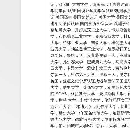
证，欺 骗广大留学生，请多留心！办理时请
学历学位 认证 国境外学历学位认证/澳洲学
证 美国高中 美国文凭认证 美国大学 美国文
港学历学位认证 国内学历学位认证 澳洲学位
慕尼黑大学，开姆尼茨工业大学，卡尔斯鲁
学，布伦瑞克工业大学，奥格斯堡大学，杜
大学，柏林工业大学，吉森大学，纽伦堡大
波恩大学，勃兰登堡工业大学，德累斯顿工
剧学院，鲁昂大学，克莱蒙费朗一大，克莱
大学，凡尔赛大学，巴黎第九大学，马赛大
四大学，卡昂大学，蒙彼利埃三大，蒙彼利埃
尔多一大，里尔第三大学，里昂三大，奥尔良
英国毕业证文凭学历认证成绩单留学回国证
大学，萨里大学，莱斯特大学，布里斯托大
院 SOAS，格拉斯哥大学，曼彻斯特大学
学，肯特 大学，利物浦大学，伦敦玛丽女王
斯旺西大学， 邓迪大学，阿伯泰大学，切
学，赫尔大学，约 克圣约翰大学，哈德斯
鲁内尔大学，德蒙福 特大学，罗伯特戈登
学，伯明翰城市大学BCU 新西兰大学： where