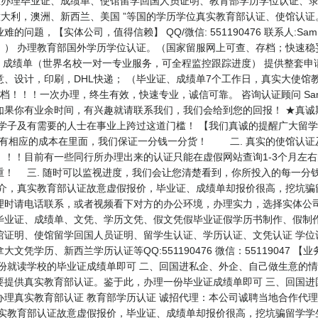
专业为留学生办理毕业证、成绩单、使馆留学回国人员证明、教育部学历学位认证、
利，澳洲、新西兰、美国 ”等国的学历学位真实教育部认证、使馆认证。QQ/
问题，【实体公司，值得信赖】 QQ/微信: 551190476 联系人:S
！） 办理教育部国外学历学位认证。（国家留服网上可查、存档；快速稳
、成绩单（世界名校一对一专业服务，可全程监控跟踪进度） 提供整套申
、设计，印刷，DHL快递； （毕业证、成绩单7个工作日，真实大使馆
！！！一次办理，终生有效，快速专业，诚信可靠。 咨询认证顾问 Sam为您服
如果你有业余时间，有兴趣就请联系我们，我们会给到您的回报！ ★真诚
外学子及有需要的人士在事业上跨过这道门槛！ 【我们真诚的提醒广大留
会有相应的成本在里面，我们保证一分钱一分货！ 二. 真实的使馆认证
！！！目前有一些同行所办理出来的认证只能在虚假网站查询1-3个月左
重！ 三. 随时可以监视进度，我们会让您清楚看到，你所投入的每一分
中介，真实教育部认证故意虚假报价，毕业证、成绩单却报价很高，挖坑骗
理时请电话联系，或者视频看下对方的办公环境，办理实力，选择实体公司
毕业证、成绩单、文凭、学历文凭、假文凭假毕业证假学历书制作、假制作
馆证明、使馆留学回国人员证明、留学生认证、学历认证、文凭认证 学位
凭学历、新西兰学历认证等QQ:551190476 微信：55119047 
份就读学校的毕业证成绩单即可 二、回国进私企、外企、自己做生意的情
要提供真实教育部认证。鉴于此，办理一份毕业证成绩单即可 三、回国进
办理真实教育部认证 教育部学历认证 诚招代理：本公司诚聘当地合作代
真实教育部认证故意虚假报价，毕业证、成绩单却报价很高，挖坑骗留学学