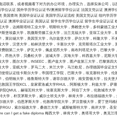
电话联系，或者视频看下对方的办公环境，办理实力，选择实体公司，以防
历学位认证 国外学历学位认证书/澳洲留学学位认证 法国文凭认证 澳洲学
凭 美国查询 美国毕业证认证 美国学历认证流程 美国文凭认证 纽约学历学
认证 澳洲毕业证认证 美国认证 留学生学历学位认证 留学生毕业证认证
厄大学，达姆斯塔特工业大学，明斯特大学，弗赖堡大学，多特蒙德工业大
伊斯堡埃森大学，凯撒斯劳滕工业大学，法兰克福大学，亚琛工业大学，斯
学，莱比锡大学，美因茨大学，乌尔兹堡大学，萨尔大学，科隆大学，不来
业大学，汉堡大学，柏林洪堡大学，卡塞尔大学，克劳斯塔尔工业大学，罗
蒙费朗第二大学，萨瓦大学，佩皮尼昂大学，南布列塔尼大学，巴黎大学，
学，昂热大学，贝桑松大学，波城大学，滨海大学，科西嘉大学，尼斯大学
大学，图尔大学，INSEEC，图卢兹大学，图卢兹第三大学，巴黎第四
大学，亚眠大学，罗马二大，米兰大学，马兰欧尼，办理德国毕业证文凭学
明使馆认证纽卡斯尔大学，帝国理工学院，巴斯大学，埃克塞特大学，伦敦
学，伯明翰大学，格鲁斯特大学，谢菲尔德大学，南安普顿大学，拉夫堡
，伦敦国王学院KCL，皇家霍洛威大学RHUL，阿斯顿大学，利兹大学，
学院QMUL，赫瑞瓦特大学，埃塞克斯大学，阿伯丁大学，伦敦城市大
斯特大学，朴茨茅斯大学，威尔士班戈大学，林肯大学，布拉德福德大学，
菲尔德大学，伯恩茅斯大学，伦敦商学院大学，罗汉普顿大学，爱丁堡玛格
大学RGU，索尔福德大学，桑德兰大学，威斯敏斯特大学，南岸大学，圣
 can I get a fake diploma 梅西大学，林肯大学，奥塔哥大学