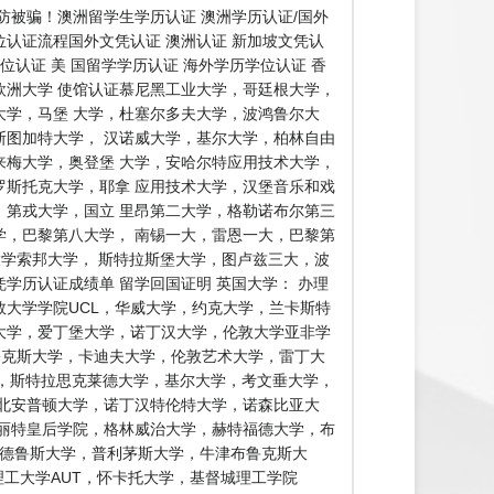
被骗！澳洲留学生学历认证 澳洲学历认证/国外
位认证流程国外文凭认证 澳洲认证 新加坡文凭认
位认证 美 国留学学历认证 海外学历学位认证 香
 欧洲大学 使馆认证慕尼黑工业大学，哥廷根大学，
学，马堡 大学，杜塞尔多夫大学，波鸿鲁尔大
图加特大学， 汉诺威大学，基尔大学，柏林自由
梅大学，奥登堡 大学，安哈尔特应用技术大学，
斯托克大学，耶拿 应用技术大学，汉堡音乐和戏
第戎大学，国立 里昂第二大学，格勒诺布尔第三
，巴黎第八大学， 南锡一大，雷恩一大，巴黎第
大学索邦大学， 斯特拉斯堡大学，图卢兹三大，波
历认证成绩单 留学回国证明 英国大学： 办理
大学学院UCL，华威大学，约克大学，兰卡斯特
大学，爱丁堡大学，诺丁汉大学，伦敦大学亚非学
萨塞克斯大学，卡迪夫大学，伦敦艺术大学，雷丁大
学，斯特拉思克莱德大学，基尔大学，考文垂大学，
北安普顿大学，诺丁汉特伦特大学，诺森比亚大
丽特皇后学院，格林威治大学，赫特福德大学，布
安德鲁斯大学，普利茅斯大学，牛津布鲁克斯大
，奥克兰理工大学AUT，怀卡托大学，基督城理工学院