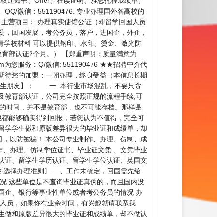
录取通知书、Offer、在读证明、雅思托福成绩单、
微信：551190476. 专业办理国外各高校的
am 主营项目： 办理真实使馆公证（即留学回国人员
妥，回国发展，考公务员，落户，进国企，外企，
请学校材料 可以提供钢印、水印、烫金、激光防
教育部认证2个月。） 【郑重声明：质量满意为
务：Q/微信: 551190476 ★★招聘中介代
期待您的加盟：一朝办理，终身受益（本信息长期
学生朋友】： 一. 本行业市场混乱，不要只贪
及教育部认证，公司完全按照正规的流程手续,可
右的时间，并不是教育部，也不可能存档。那样是
钱都能够确实得到回报，若您认为不值得，完全可
留学学生做和原版差异很大的毕业证和成绩单，却
，以防被骗！ 本公司专业制作、办理、仿制、成
、办理、仿制学位证书、毕业证文凭 、文凭毕业
认证、留学生学历认证、留学生学位认证、英国文
【业务选择办理准则】 一、工作未确定，回国需先给
况 这些单位是不查询毕业证真伪的，而且国内没
国企、银行等事业性单位或者考公务员的情况 办
理人员，如果你有业余时间，有兴趣就请联系我
生做和原版差异很大的毕业证和成绩单，却不做认