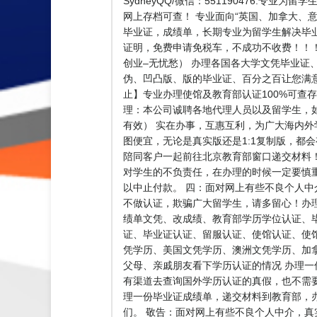
SydneyQQ/微信：551190476.
网上存档可查！ 专业面向“英国、加拿大、意大
毕业证，成绩单，长期专业为留学生解决毕业难的
证明，免费申请免税车，不成功不收费！！
创业–无忧愁） 办理各国各大学文凭毕业证
伪、凹凸版、版的毕业证、百分之百让您满意
止】专业办理使馆及教育部认证100%可查存档
理：本公司诚聘各地代理人员以及留学生，
有效） 实在办事，互惠互利，为广大海内
图便宜，无论是真实版还是1:1复制版，都
陪同客户一起前往北京教育部窗口递交材料
对学生的不负责任，在办理的时候一定要慎
以中止付款。 四：面对网上有些不良个人
不做认证，欺骗广大留学生，请多留心！办
绩单文凭、改成绩、教育部学历学位认证、
证、毕业证认证、留服认证、使馆认证、使
凭学历、美国文凭学历、澳洲文凭学历、加拿大文
父母、亲戚朋友看下学历认证的情况 办理一
有渠道去查询国外学历认证的真假，也不需
理一份毕业证成绩单，递交材料到教育部，
们。 敬告：面对网上有些不良个人中介，