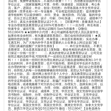
员证明，免费申请免税车，不成功不收费！！！） 办理教育部国外学历
学位认证。（国家留服网上可查、存档；快速稳妥，回国发展，考公务
员，落户，进国企，外企，创业–无忧愁） 办理各国各大学文凭毕业证、
成绩单（世界名校一对一专业服务，可全程监控跟踪进度） 提供整套申
请学校材料 可以提供钢印、水印、烫金、激光防伪、凹凸版、版的毕业
证、百分之百让您满意、设计，印刷，DHL快递； （毕业证、成绩单7个
工作日，真实大使馆教育部认证2个月。） 【郑重声明：质量满意为止】
专业办理使馆及教育部认证100%可查存档！！！一次办理，终生有效，
快速专业，诚信可靠。 咨询认证顾问 Sam为您服务：Q/微信:
551190476 ★★招聘中介代理：本公司诚聘各地代理人员以及留学生，
如果你有业余时间，有兴趣就请联系我们，我们会给到您的回报！ ★真
诚期待您的加盟：一朝办理，终身受益（本信息长期有效） 实在办事，
互惠互利，为广大海内外学子及有需要的人士在事业上跨过这道门槛！
【我们真诚的提醒广大留学生朋友】： 一. 本行业市场混乱，不要只
贪图便宜，无论是真实版还是1:1复制版，都会有相应的成本在里面，我
们保证一分钱一分货！ 二. 真实的使馆认证及教育部认证，公司完全
按照正规的流程手续,可陪同客户一起前往北京教育部窗口递交材
料！！！目前有一些同行所办理出来的认证只能在虚假网站查询1-3个月
左右的时间，并不是教育部，也不可能存档。那样是对学生的不负责任，
在办理的时候一定要慎重！ 三. 随时可以监视进度，我们会让您清楚看
到，你所投入的每一分钱都能够确实得到回报，若您认为不值得，完全可
以中止付款。 四：面对网上有些不良个人中介，真实教育部认证故意虚
假报价，毕业证、成绩单却报价很高，挖坑骗留学学生做和原版差异很大
的毕业证和成绩单，却不做认证，欺骗广大留学生，请多留心！办理时请
电话联系，或者视频看下对方的办公环境，办理实力，选择实体公司，以
防被骗！ 本公司专业制作、办理、仿制、成绩单文凭、改成绩、教育部
学历学位认证、毕业证、成绩单、文凭、学历文凭、假文凭假毕业证假学
历书制作、假制作、办理、仿制学位证书、毕业证文凭 、文凭毕业证、
毕业证认证、留服认证、使馆认证、使馆证明、使馆留学回国人员证明、
留学生认证、学历认证、文凭认证 学位认证、留学生学历认证、留学生
学位认证、英国文凭学历、美国文凭学历、澳洲文凭学历、加拿大文凭学
历、新西兰学历认证等QQ:551190476 微信：55119047 【业务选择办