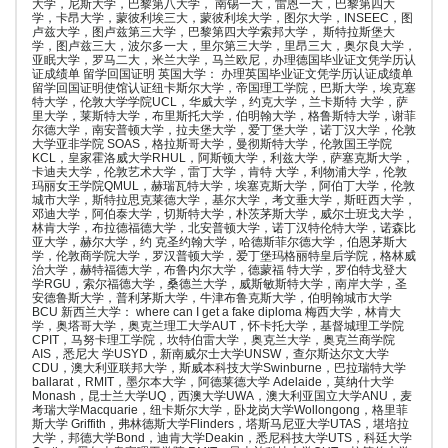
大学，尼斯大学，巴黎第八大学， 南锡一大，雷恩一大，巴黎第四大
学，卡昂大学，蒙彼利埃三大，蒙彼利埃大学，图尔大学，INSEEC，图
卢兹大学，图卢兹第三大学，巴黎第四大学索邦大学， 斯特拉斯堡大
学，图卢兹三大，波尔多一大，里尔第三大学，里昂三大，奥尔良大学，
亚眠大学，罗马二大，米兰大学，马兰欧尼，办理德国毕业证文凭学历认
证成绩单 留学回国证明 英国大学： 办理英国毕业证文凭学历认证成绩单
留学回国证明使馆认证纽卡斯尔大学，帝国理工学院，巴斯大学，埃克塞
特大学，伦敦大学学院UCL，华威大学，约克大学，兰卡斯特 大学，萨
里大学，莱斯特大学，布里斯托大学，伯明翰大学，格鲁斯特大学，谢菲
尔德大学，南安普顿大学，拉夫堡大学，爱丁堡大学，诺丁汉大学，伦敦
大学亚非学院 SOAS，格拉斯哥大学，曼彻斯特大学，伦敦国王学院
KCL，皇家霍洛威大学RHUL，阿斯顿大学，利兹大学，萨塞克斯大学，
卡迪夫大学，伦敦艺术大学，雷丁大学，肯特 大学，利物浦大学，伦敦
玛丽女王学院QMUL，赫瑞瓦特大学，埃塞克斯大学，阿伯丁大学，伦敦
城市大学，斯特拉思克莱德大学，基尔大学，考文垂大学，斯旺西大学，
邓迪大学，阿伯泰大学，切斯特大学，朴茨茅斯大学，威尔士班戈大学，
林肯大学，布拉德福德大学，北安普顿大学，诺丁汉特伦特大学，诺森比
亚大学，赫尔大学，约 克圣约翰大学，哈德斯菲尔德大学，伯恩茅斯大
学，伦敦商学院大学，罗汉普顿大学，爱丁堡玛格丽特皇后学院，格林威
治大学，赫特福德大学，布鲁内尔大学，德蒙福 特大学，罗伯特戈登大
学RGU，索尔福德大学，桑德兰大学，威斯敏斯特大学，南岸大学，圣
安德鲁斯大学，普利茅斯大学，牛津布鲁克斯大学，伯明翰城市大学
BCU 新西兰大学： where can I get a fake diploma 梅西大学，林肯大
学，奥塔哥大学，奥克兰理工大学AUT，怀卡托大学，基督城理工学院
CPIT，马努卡理工学院，坎特伯雷大学，奥克兰大学，奥克兰商学院
AIS，悉尼大 学USYD，新南威尔士大学UNSW，查尔斯达尔文大学
CDU，澳大利亚联邦大学，斯威本科技大学Swinburne，巴拉瑞特大学
ballarat，RMIT，墨尔本大学，阿德莱德大学 Adelaide，莫纳什大学
Monash，昆士兰大学UQ，西澳大学UWA，澳大利亚国立大学ANU，麦
考瑞大学Macquarie，纽卡斯尔大学，卧龙岗大学Wollongong，格里菲
斯大学 Griffith，弗林德斯大学Flinders，塔斯马尼亚大学UTAS，堪培拉
大学，邦德大学Bond，迪肯大学Deakin，悉尼科技大学UTS，科廷大学