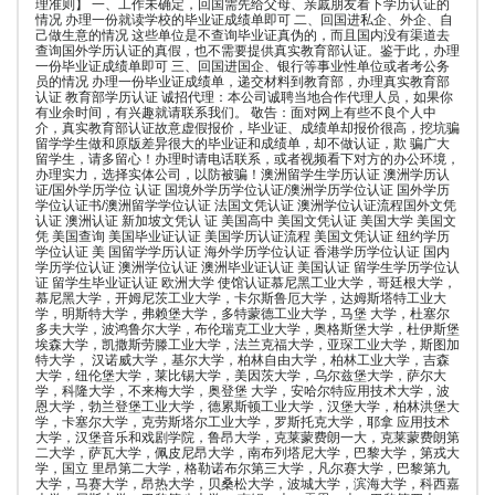
理准则】 一、工作未确定，回国需先给父母、亲戚朋友看下学历认证的
情况 办理一份就读学校的毕业证成绩单即可 二、回国进私企、外企、自
己做生意的情况 这些单位是不查询毕业证真伪的，而且国内没有渠道去
查询国外学历认证的真假，也不需要提供真实教育部认证。鉴于此，办理
一份毕业证成绩单即可 三、回国进国企、银行等事业性单位或者考公务
员的情况 办理一份毕业证成绩单，递交材料到教育部，办理真实教育部
认证 教育部学历认证 诚招代理：本公司诚聘当地合作代理人员，如果你
有业余时间，有兴趣就请联系我们。 敬告：面对网上有些不良个人中
介，真实教育部认证故意虚假报价，毕业证、成绩单却报价很高，挖坑骗
留学学生做和原版差异很大的毕业证和成绩单，却不做认证，欺 骗广大
留学生，请多留心！办理时请电话联系，或者视频看下对方的办公环境，
办理实力，选择实体公司，以防被骗！澳洲留学生学历认证 澳洲学历认
证/国外学历学位 认证 国境外学历学位认证/澳洲学历学位认证 国外学历
学位认证书/澳洲留学学位认证 法国文凭认证 澳洲学位认证流程国外文凭
认证 澳洲认证 新加坡文凭认 证 美国高中 美国文凭认证 美国大学 美国文
凭 美国查询 美国毕业证认证 美国学历认证流程 美国文凭认证 纽约学历
学位认证 美 国留学学历认证 海外学历学位认证 香港学历学位认证 国内
学历学位认证 澳洲学位认证 澳洲毕业证认证 美国认证 留学生学历学位认
证 留学生毕业证认证 欧洲大学 使馆认证慕尼黑工业大学，哥廷根大学，
慕尼黑大学，开姆尼茨工业大学，卡尔斯鲁厄大学，达姆斯塔特工业大
学，明斯特大学，弗赖堡大学，多特蒙德工业大学，马堡 大学，杜塞尔
多夫大学，波鸿鲁尔大学，布伦瑞克工业大学，奥格斯堡大学，杜伊斯堡
埃森大学，凯撒斯劳滕工业大学，法兰克福大学，亚琛工业大学，斯图加
特大学， 汉诺威大学，基尔大学，柏林自由大学，柏林工业大学，吉森
大学，纽伦堡大学，莱比锡大学，美因茨大学，乌尔兹堡大学，萨尔大
学，科隆大学，不来梅大学，奥登堡 大学，安哈尔特应用技术大学，波
恩大学，勃兰登堡工业大学，德累斯顿工业大学，汉堡大学，柏林洪堡大
学，卡塞尔大学，克劳斯塔尔工业大学，罗斯托克大学，耶拿 应用技术
大学，汉堡音乐和戏剧学院，鲁昂大学，克莱蒙费朗一大，克莱蒙费朗第
二大学，萨瓦大学，佩皮尼昂大学，南布列塔尼大学，巴黎大学，第戎大
学，国立 里昂第二大学，格勒诺布尔第三大学，凡尔赛大学，巴黎第九
大学，马赛大学，昂热大学，贝桑松大学，波城大学，滨海大学，科西嘉