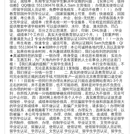
业证，成绩单，长期专业为留学生解决毕业难的问题，【实体公司，值得
信赖】 QQ/微信: 551190476 联系人:Sam 主营项目： 办理真实使馆公证
（即留学回国人员证明，免费申请免税车，不成功不收费！！！） 办理
教育部国外学历学位认证。（国家留服网上可查、存档；快速稳妥，回国
发展，考公务员，落户，进国企，外企，创业–无忧愁） 办理各国各大学
文凭毕业证、成绩单（世界名校一对一专业服务，可全程监控跟踪进度）
提供整套申请学校材料 可以提供钢印、水印、烫金、激光防伪、凹凸
版、版的毕业证、百分之百让您满意、设计，印刷，DHL快递； （毕业
证、成绩单7个工作日，真实大使馆教育部认证2个月。） 【郑重声明：
质量满意为止】专业办理使馆及教育部认证100%可查存档！！！一次办
理，终生有效，快速专业，诚信可靠。 咨询认证顾问 Sam为您服务：Q/
微信: 551190476 ★★招聘中介代理：本公司诚聘各地代理人员以及留学
生，如果你有业余时间，有兴趣就请联系我们，我们会给到您的回报！
★真诚期待您的加盟：一朝办理，终身受益（本信息长期有效） 实在办
事，互惠互利，为广大海内外学子及有需要的人士在事业上跨过这道门
槛！ 【我们真诚的提醒广大留学生朋友】： 一. 本行业市场混乱，不
要只贪图便宜，无论是真实版还是1:1复制版，都会有相应的成本在里
面，我们保证一分钱一分货！ 二. 真实的使馆认证及教育部认证，公
司完全按照正规的流程手续,可陪同客户一起前往北京教育部窗口递交材
料！！！目前有一些同行所办理出来的认证只能在虚假网站查询1-3个月
左右的时间，并不是教育部，也不可能存档。那样是对学生的不负责任，
在办理的时候一定要慎重！ 三. 随时可以监视进度，我们会让您清楚看
到，你所投入的每一分钱都能够确实得到回报，若您认为不值得，完全可
以中止付款。 四：面对网上有些不良个人中介，真实教育部认证故意虚
假报价，毕业证、成绩单却报价很高，挖坑骗留学学生做和原版差异很大
的毕业证和成绩单，却不做认证，欺骗广大留学生，请多留心！办理时请
电话联系，或者视频看下对方的办公环境，办理实力，选择实体公司，以
防被骗！ 本公司专业制作、办理、仿制、成绩单文凭、改成绩、教育部
学历学位认证、毕业证、成绩单、文凭、学历文凭、假文凭假毕业证假学
历书制作、假制作、办理、仿制学位证书、毕业证文凭 、文凭毕业证、
毕业证认证、留服认证、使馆认证、使馆证明、使馆留学回国人员证明、
留学生认证、学历认证、文凭认证 学位认证、留学生学历认证、留学生