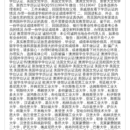
学位认证、英国文凭学历、美国文凭学历、澳洲文凭学历、加拿大文凭学
历、新西兰学历认证等QQ:551190476 微信：55119047 【业务选择办
理准则】 一、工作未确定，回国需先给父母、亲戚朋友看下学历认证的
情况 办理一份就读学校的毕业证成绩单即可 二、回国进私企、外企、自
己做生意的情况 这些单位是不查询毕业证真伪的，而且国内没有渠道去
查询国外学历认证的真假，也不需要提供真实教育部认证。鉴于此，办理
一份毕业证成绩单即可 三、回国进国企、银行等事业性单位或者考公务
员的情况 办理一份毕业证成绩单，递交材料到教育部，办理真实教育部
认证 教育部学历认证 诚招代理：本公司诚聘当地合作代理人员，如果你
有业余时间，有兴趣就请联系我们。 敬告：面对网上有些不良个人中
介，真实教育部认证故意虚假报价，毕业证、成绩单却报价很高，挖坑骗
留学学生做和原版差异很大的毕业证和成绩单，却不做认证，欺 骗广大
留学生，请多留心！办理时请电话联系，或者视频看下对方的办公环境，
办理实力，选择实体公司，以防被骗！澳洲留学生学历认证 澳洲学历认
证/国外学历学位 认证 国境外学历学位认证/澳洲学历学位认证 国外学历
学位认证书/澳洲留学学位认证 法国文凭认证 澳洲学位认证流程国外文凭
认证 澳洲认证 新加坡文凭认 证 美国高中 美国文凭认证 美国大学 美国文
凭 美国查询 美国毕业证认证 美国学历认证流程 美国文凭认证 纽约学历
学位认证 美 国留学学历认证 海外学历学位认证 香港学历学位认证 国内
学历学位认证 澳洲学位认证 澳洲毕业证认证 美国认证 留学生学历学位认
证 留学生毕业证认证 欧洲大学 使馆认证慕尼黑工业大学，哥廷根大学，
慕尼黑大学，开姆尼茨工业大学，卡尔斯鲁厄大学，达姆斯塔特工业大
学，明斯特大学，弗赖堡大学，多特蒙德工业大学，马堡 大学，杜塞尔
多夫大学，波鸿鲁尔大学，布伦瑞克工业大学，奥格斯堡大学，杜伊斯堡
埃森大学，凯撒斯劳滕工业大学，法兰克福大学，亚琛工业大学，斯图加
特大学， 汉诺威大学，基尔大学，柏林自由大学，柏林工业大学，吉森
大学，纽伦堡大学，莱比锡大学，美因茨大学，乌尔兹堡大学，萨尔大
学，科隆大学，不来梅大学，奥登堡 大学，安哈尔特应用技术大学，波
恩大学，勃兰登堡工业大学，德累斯顿工业大学，汉堡大学，柏林洪堡大
学，卡塞尔大学，克劳斯塔尔工业大学，罗斯托克大学，耶拿 应用技术
大学，汉堡音乐和戏剧学院，鲁昂大学，克莱蒙费朗一大，克莱蒙费朗第
二大学，萨瓦大学，佩皮尼昂大学，南布列塔尼大学，巴黎大学，第戎大