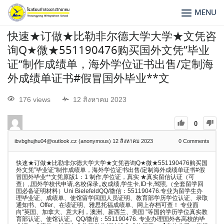
MENU
快速★订做★比勒非尔德大学大学★文凭咨
询Q★微★551190476购买国外文凭”毕业
证“制作成绩单，海外学位证书出售/定制海
外成绩单证书#假冒国外毕业**文
176 views
12 สิงหาคม 2023
0
ibvbghujhu04@outlook.cz (anonymous)
12 สิงหาคม 2023
0
Comments
快速★订做★比勒非尔德大学大学★文凭咨询Q★微★551190476购买国
外文凭”毕业证“制作成绩单，海外学位证书出售/定制海外成绩单证书#假
冒国外毕业**文凭原版1：1 制作,学位证，真实 ★真实留信认证（可
查）,,国外学校代申请,名校保录,,改成绩,学生卡,ID卡,驾照,（全套留学回
国必备证明材料）Uni BielefeldQQ/微信：551190476.专业为留学生办
理毕业证、成绩单、使馆留学回国人员证明、教育部学历学位认证、录取
通知书、Offer、在读证明、雅思托福成绩单、网上存档可查！ 专业面
向“英国、加拿大、意大利，澳洲、新西兰、美国 ”等国的学历学位真实教
育部认证、使馆认证。QQ/微信：551190476. 专业办理国外各高校的毕