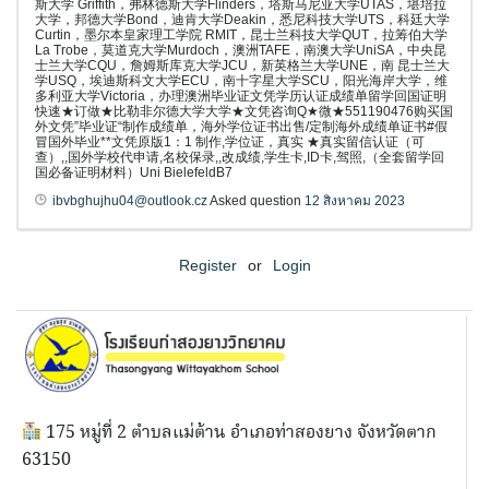
斯大学 Griffith，弗林德斯大学Flinders，塔斯马尼亚大学UTAS，堪培拉
大学，邦德大学Bond，迪肯大学Deakin，悉尼科技大学UTS，科廷大学
Curtin，墨尔本皇家理工学院 RMIT，昆士兰科技大学QUT，拉筹伯大学
La Trobe，莫道克大学Murdoch，澳洲TAFE，南澳大学UniSA，中央昆
士兰大学CQU，詹姆斯库克大学JCU，新英格兰大学UNE，南 昆士兰大
学USQ，埃迪斯科文大学ECU，南十字星大学SCU，阳光海岸大学，维
多利亚大学Victoria，办理澳洲毕业证文凭学历认证成绩单留学回国证明
快速★订做★比勒非尔德大学大学★文凭咨询Q★微★551190476购买国
外文凭”毕业证“制作成绩单，海外学位证书出售/定制海外成绩单证书#假
冒国外毕业**文凭原版1：1 制作,学位证，真实 ★真实留信认证（可
查）,,国外学校代申请,名校保录,,改成绩,学生卡,ID卡,驾照,（全套留学回
国必备证明材料）Uni BielefeldB7
ibvbghujhu04@outlook.cz
Asked question
12 สิงหาคม 2023
Register
or
Login
175 หมู่ที่ 2 ตำบลแม่ต้าน อำเภอท่าสองยาง จังหวัดตาก
63150