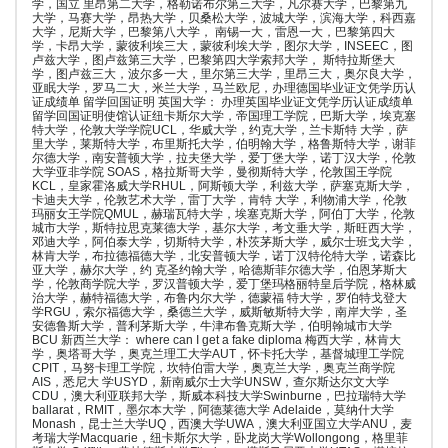
学，国立 里昂第二大学，格勒诺布尔第三大学，凡尔赛大学，巴黎第九
大学，马赛大学，昂热大学，贝桑松大学，波城大学，滨海大学，科西嘉
大学，尼斯大学，巴黎第八大学， 南锡一大，雷恩一大，巴黎第四大
学，卡昂大学，蒙彼利埃三大，蒙彼利埃大学，图尔大学，INSEEC，图
卢兹大学，图卢兹第三大学，巴黎第四大学索邦大学， 斯特拉斯堡大
学，图卢兹三大，波尔多一大，里尔第三大学，里昂三大，奥尔良大学，
亚眠大学，罗马二大，米兰大学，马兰欧尼，办理德国毕业证文凭学历认
证成绩单 留学回国证明 英国大学： 办理英国毕业证文凭学历认证成绩单
留学回国证明使馆认证纽卡斯尔大学，帝国理工学院，巴斯大学，埃克塞
特大学，伦敦大学学院UCL，华威大学，约克大学，兰卡斯特 大学，萨
里大学，莱斯特大学，布里斯托大学，伯明翰大学，格鲁斯特大学，谢菲
尔德大学，南安普顿大学，拉夫堡大学，爱丁堡大学，诺丁汉大学，伦敦
大学亚非学院 SOAS，格拉斯哥大学，曼彻斯特大学，伦敦国王学院
KCL，皇家霍洛威大学RHUL，阿斯顿大学，利兹大学，萨塞克斯大学，
卡迪夫大学，伦敦艺术大学，雷丁大学，肯特 大学，利物浦大学，伦敦
玛丽女王学院QMUL，赫瑞瓦特大学，埃塞克斯大学，阿伯丁大学，伦敦
城市大学，斯特拉思克莱德大学，基尔大学，考文垂大学，斯旺西大学，
邓迪大学，阿伯泰大学，切斯特大学，朴茨茅斯大学，威尔士班戈大学，
林肯大学，布拉德福德大学，北安普顿大学，诺丁汉特伦特大学，诺森比
亚大学，赫尔大学，约 克圣约翰大学，哈德斯菲尔德大学，伯恩茅斯大
学，伦敦商学院大学，罗汉普顿大学，爱丁堡玛格丽特皇后学院，格林威
治大学，赫特福德大学，布鲁内尔大学，德蒙福 特大学，罗伯特戈登大
学RGU，索尔福德大学，桑德兰大学，威斯敏斯特大学，南岸大学，圣
安德鲁斯大学，普利茅斯大学，牛津布鲁克斯大学，伯明翰城市大学
BCU 新西兰大学： where can I get a fake diploma 梅西大学，林肯大
学，奥塔哥大学，奥克兰理工大学AUT，怀卡托大学，基督城理工学院
CPIT，马努卡理工学院，坎特伯雷大学，奥克兰大学，奥克兰商学院
AIS，悉尼大 学USYD，新南威尔士大学UNSW，查尔斯达尔文大学
CDU，澳大利亚联邦大学，斯威本科技大学Swinburne，巴拉瑞特大学
ballarat，RMIT，墨尔本大学，阿德莱德大学 Adelaide，莫纳什大学
Monash，昆士兰大学UQ，西澳大学UWA，澳大利亚国立大学ANU，麦
考瑞大学Macquarie，纽卡斯尔大学，卧龙岗大学Wollongong，格里菲