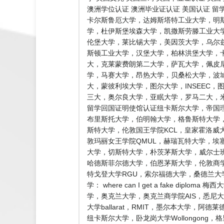
澳洲学位认证 澳洲毕业证认证 美国认证 
卡尔斯鲁厄大学，达姆斯塔特工业大学，明
学，杜伊斯堡埃森大学，凯撒斯劳滕工业大
伦堡大学，莱比锡大学，美因茨大学，乌尔
斯顿工业大学，汉堡大学，柏林洪堡大学，
大，克莱蒙费朗第二大学，萨瓦大学，佩皮
学，马赛大学，昂热大学，贝桑松大学，波
大，蒙彼利埃大学，图尔大学，INSEEC
三大，奥尔良大学，亚眠大学，罗马二大，米
留学回国证明使馆认证纽卡斯尔大学，帝国理
布里斯托大学，伯明翰大学，格鲁斯特大学，
斯特大学，伦敦国王学院KCL，皇家霍洛威
敦玛丽女王学院QMUL，赫瑞瓦特大学，埃
大学，切斯特大学，朴茨茅斯大学，威尔士
哈德斯菲尔德大学，伯恩茅斯大学，伦敦商
特戈登大学RGU，索尔福德大学，桑德兰大
学： where can I get a fake
学，奥克兰大学，奥克兰商学院AIS，悉尼大 
大学ballarat，RMIT，墨尔本大学，阿德
纽卡斯尔大学，卧龙岗大学Wollongong，格里