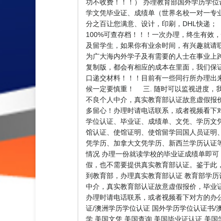
功不收费！！！） 办理教育部国外学历学位
学文凭毕业证、成绩单（世界名校一对一专
分之百让您满意、设计，印刷，DHL快递；
100%可查存档！！！一次办理，终生有效，快
及留学生，如果你有业余时间，有兴趣就请
为广大海内外学子及有需要的人士在事业上跨
复制版，都会有相应的成本在里面，我们保
口递交材料！！！目前有一些同行所办理出
候一定要慎重！ 三. 随时可以监视进度，
不良个人中介，真实教育部认证故意虚假报
多留心！办理时请电话联系，或者视频看下
学位认证、毕业证、成绩单、文凭、学历文
馆认证、使馆证明、使馆留学回国人员证明
凭学历、加拿大文凭学历、新西兰学历认证等QQ
情况 办理一份就读学校的毕业证成绩单即可
假，也不需要提供真实教育部认证。鉴于此
到教育部，办理真实教育部认证 教育部学历
中介，真实教育部认证故意虚假报价，毕业
办理时请电话联系，或者视频看下对方的办公
证/澳洲学历学位认证 国外学历学位认证书/
学 美国文凭 美国查询 美国毕业证认证 美