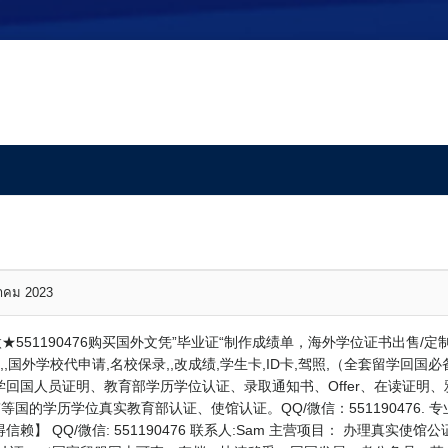
咨询Q★微★551190476购买国外
书#假冒国外毕业**文凭原版
หาคม 2023
551190476购买国外文凭”毕业证“制作成绩单，海外学位证书出售/定
学校代申请,名校保录,,改成绩,学生卡,ID卡,驾照,（全套留学回国必备证明材料）
回国人员证明、教育部学历学位认证、录取通知书、Offer、在读证明、
等国的学历学位真实教育部认证、使馆认证。QQ/微信：551190476.
】 QQ/微信: 551190476 联系人:Sam 主营项目： 办理真实