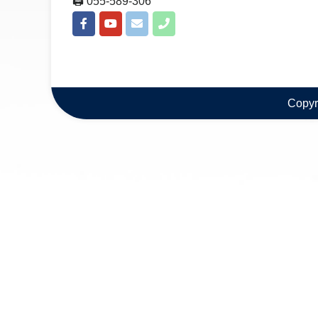
🖨 055-589-306
Copyr