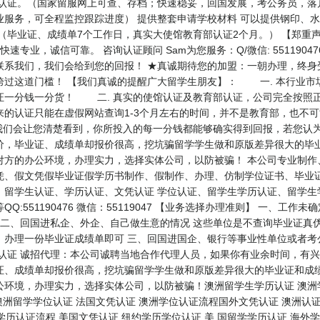
认证。（国家留服网上可查、存档；快速稳妥，回国发展，考公务员，落
业服务，可全程监控跟踪进度） 提供整套申请学校材料 可以提供钢印、
 （毕业证、成绩单7个工作日，真实大使馆教育部认证2个月。） 【郑
速专业，诚信可靠。 咨询认证顾问 Sam为您服务：Q/微信: 551190
联系我们，我们会给到您的回报！ ★真诚期待您的加盟：一朝办理，终身
过这道门槛！ 【我们真诚的提醒广大留学生朋友】： 一. 本行业市场
证一分钱一分货！ 二. 真实的使馆认证及教育部认证，公司完全按照正
来的认证只能在虚假网站查询1-3个月左右的时间，并不是教育部，也不
我们会让您清楚看到，你所投入的每一分钱都能够确实得到回报，若您认
价，毕业证、成绩单却报价很高，挖坑骗留学学生做和原版差异很大的毕
对方的办公环境，办理实力，选择实体公司，以防被骗！ 本公司专业制作
凭、假文凭假毕业证假学历书制作、假制作、办理、仿制学位证书、毕业证
、留学生认证、学历认证、文凭认证 学位认证、留学生学历认证、留学生
:551190476 微信：55119047 【业务选择办理准则】 一、工
 二、回国进私企、外企、自己做生意的情况 这些单位是不查询毕业证真
，办理一份毕业证成绩单即可 三、回国进国企、银行等事业性单位或者考
认证 诚招代理：本公司诚聘当地合作代理人员，如果你有业余时间，有兴
证、成绩单却报价很高，挖坑骗留学学生做和原版差异很大的毕业证和成绩
环境，办理实力，选择实体公司，以防被骗！澳洲留学生学历认证 澳洲学
澳洲留学学位认证 法国文凭认证 澳洲学位认证流程国外文凭认证 澳洲认证 
国学历认证流程 美国文凭认证 纽约学历学位认证 美 国留学学历认证 海外