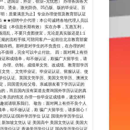
户，进国企，外企，创业–无忧愁） 办理各国各大
水印、烫金、激光防伪、凹凸版、版的毕业证、百
重声明：质量满意为止】专业办理使馆及教育部认证
476 ★★招聘中介代理：本公司诚聘各地代理人员以
受益（本信息长期有效） 实在办事，互惠互利，
混乱，不要只贪图便宜，无论是真实版还是1:1
规的流程手续,可陪同客户一起前往北京教育部窗
可能存档。那样是对学生的不负责任，在办理的时
为不值得，完全可以中止付款。 四：面对网上有些
业证和成绩单，却不做认证，欺骗广大留学生，请
、办理、仿制、成绩单文凭、改成绩、教育部学历
文凭 、文凭毕业证、毕业证认证、留服认证、使
学位认证、英国文凭学历、美国文凭学历、澳洲文
作未确定，回国需先给父母、亲戚朋友看下学历认证的
伪的，而且国内没有渠道去查询国外学历认证的真
公务员的情况 办理一份毕业证成绩单，递交材料
趣就请联系我们。 敬告：面对网上有些不良个人
单，却不做认证，欺 骗广大留学生，请多留心！
历认证/国外学历学位 认证 国境外学历学位认
新加坡文凭认 证 美国高中 美国文凭认证 美国大
学历学位认证 香港学历学位认证 国内学历学位认证