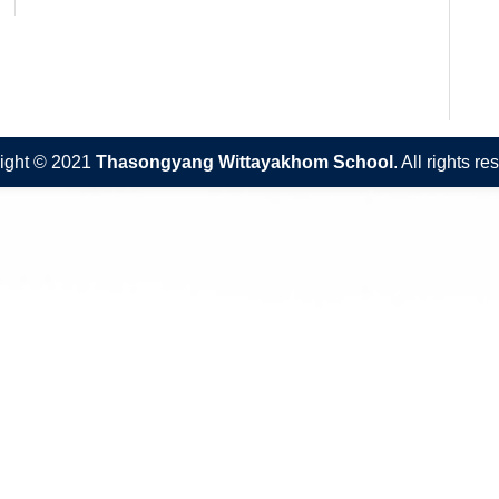
ight © 2021
Thasongyang Wittayakhom School
. All rights re