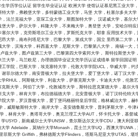
留学生学历学位认证 留学生毕业证认证 欧洲大学 使馆认证慕尼黑工业大
斯特大学，弗赖堡大学，多特蒙德工业大学，马堡 大学，杜塞尔多夫大学
学，法兰克福大学，亚琛工业大学，斯图加特大学， 汉诺威大学，基尔大
兹堡大学，萨尔大学，科隆大学，不来梅大学，奥登堡 大学，安哈尔特应
卡塞尔大学，克劳斯塔尔工业大学，罗斯托克大学，耶拿 应用技术大学，
尼昂大学，南布列塔尼大学，巴黎大学，第戎大学，国立 里昂第二大学，
城大学，滨海大学，科西嘉大学，尼斯大学，巴黎第八大学， 南锡一大，
，图卢兹大学，图卢兹第三大学，巴黎第四大学索邦大学， 斯特拉斯堡大
兰大学，马兰欧尼，办理德国毕业证文凭学历认证成绩单 留学回国证明 
工学院，巴斯大学，埃克塞特大学，伦敦大学学院UCL，华威大学，约
谢菲尔德大学，南安普顿大学，拉夫堡大学，爱丁堡大学，诺丁汉大学，
大学RHUL，阿斯顿大学，利兹大学，萨塞克斯大学，卡迪夫大学，伦敦
塞克斯大学，阿伯丁大学，伦敦城市大学，斯特拉思克莱德大学，基尔大
班戈大学，林肯大学，布拉德福德大学，北安普顿大学，诺丁汉特伦特大学
学院大学，罗汉普顿大学，爱丁堡玛格丽特皇后学院，格林威治大学，赫特
学，威斯敏斯特大学，南岸大学，圣安德鲁斯大学，普利茅斯大学，牛津布
 diploma 梅西大学，林肯大学，奥塔哥大学，奥克兰理工大学AUT，怀卡托大学
学USYD，新南威尔士大学UNSW，查尔斯达尔文大学CDU，澳大利亚联邦
莱德大学 Adelaide，莫纳什大学Monash，昆士兰大学UQ，西澳大学UWA
菲斯大学 Griffith，弗林德斯大学Flinders，塔斯马尼亚大学UTAS，