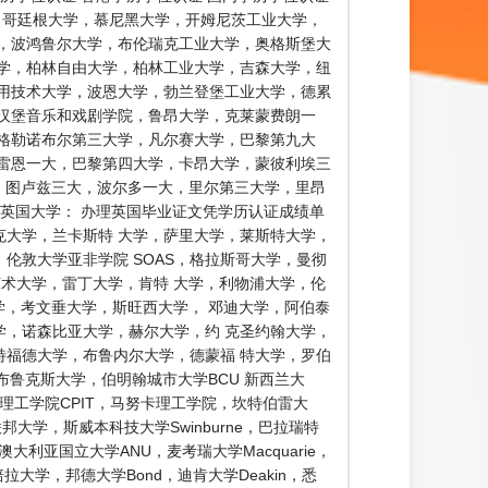
学，哥廷根大学，慕尼黑大学，开姆尼茨工业大学，
，波鸿鲁尔大学，布伦瑞克工业大学，奥格斯堡大
学，柏林自由大学，柏林工业大学，吉森大学，纽
用技术大学，波恩大学，勃兰登堡工业大学，德累
汉堡音乐和戏剧学院，鲁昂大学，克莱蒙费朗一
格勒诺布尔第三大学，凡尔赛大学，巴黎第九大
雷恩一大，巴黎第四大学，卡昂大学，蒙彼利埃三
学，图卢兹三大，波尔多一大，里尔第三大学，里昂
英国大学： 办理英国毕业证文凭学历认证成绩单
克大学，兰卡斯特 大学，萨里大学，莱斯特大学，
伦敦大学亚非学院 SOAS，格拉斯哥大学，曼彻
艺术大学，雷丁大学，肯特 大学，利物浦大学，伦
学，考文垂大学，斯旺西大学， 邓迪大学，阿伯泰
，诺森比亚大学，赫尔大学，约 克圣约翰大学，
福德大学，布鲁内尔大学，德蒙福 特大学，罗伯
鲁克斯大学，伯明翰城市大学BCU 新西兰大
，基督城理工学院CPIT，马努卡理工学院，坎特伯雷大
大学，斯威本科技大学Swinburne，巴拉瑞特
，澳大利亚国立大学ANU，麦考瑞大学Macquarie，
堪培拉大学，邦德大学Bond，迪肯大学Deakin，悉