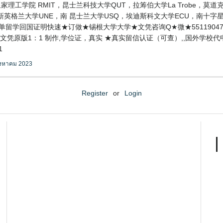
家理工学院 RMIT，昆士兰科技大学QUT，拉筹伯大学La Trobe，莫道克大
新英格兰大学UNE，南 昆士兰大学USQ，埃迪斯科文大学ECU，南十字
成绩单留学回国证明快速★订做★锡根大学大学★文凭咨询Q★微★551190
凭原版1：1 制作,学位证，真实 ★真实留信认证（可查）,,国外学校代申请
1
ิงหาคม 2023
Register
or
Login