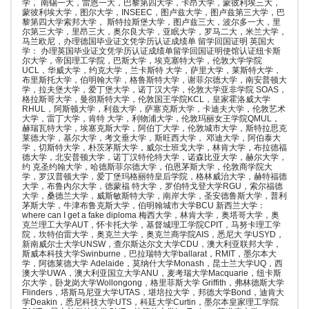
学， 南锡一大，雷恩一大，巴黎第四大学，卡昂大学，蒙彼利埃三大，
蒙彼利埃大学，图尔大学，INSEEC，图卢兹大学，图卢兹第三大学，巴
黎第四大学索邦大学， 斯特拉斯堡大学，图卢兹三大，波尔多一大，里
尔第三大学，里昂三大，奥尔良大学，亚眠大学，罗马二大，米兰大学，
马兰欧尼，办理德国毕业证文凭学历认证成绩单 留学回国证明 英国大
学： 办理英国毕业证文凭学历认证成绩单留学回国证明使馆认证纽卡斯
尔大学，帝国理工学院，巴斯大学，埃克塞特大学，伦敦大学学院
UCL，华威大学，约克大学，兰卡斯特 大学，萨里大学，莱斯特大学，
布里斯托大学，伯明翰大学，格鲁斯特大学，谢菲尔德大学，南安普顿大
学，拉夫堡大学，爱丁堡大学，诺丁汉大学，伦敦大学亚非学院 SOAS，
格拉斯哥大学，曼彻斯特大学，伦敦国王学院KCL，皇家霍洛威大学
RHUL，阿斯顿大学，利兹大学，萨塞克斯大学，卡迪夫大学，伦敦艺术
大学，雷丁大学，肯特 大学，利物浦大学，伦敦玛丽女王学院QMUL，
赫瑞瓦特大学，埃塞克斯大学，阿伯丁大学，伦敦城市大学，斯特拉思克
莱德大学，基尔大学，考文垂大学，斯旺西大学， 邓迪大学，阿伯泰大
学，切斯特大学，朴茨茅斯大学，威尔士班戈大学，林肯大学，布拉德福
德大学，北安普顿大学，诺丁汉特伦特大学，诺森比亚大学，赫尔大学，
约 克圣约翰大学，哈德斯菲尔德大学，伯恩茅斯大学，伦敦商学院大
学，罗汉普顿大学，爱丁堡玛格丽特皇后学院，格林威治大学，赫特福德
大学，布鲁内尔大学，德蒙福 特大学，罗伯特戈登大学RGU，索尔福德
大学，桑德兰大学，威斯敏斯特大学，南岸大学，圣安德鲁斯大学，普利
茅斯大学，牛津布鲁克斯大学，伯明翰城市大学BCU 新西兰大学：
where can I get a fake diploma 梅西大学，林肯大学，奥塔哥大学，奥
克兰理工大学AUT，怀卡托大学，基督城理工学院CPIT，马努卡理工学
院，坎特伯雷大学，奥克兰大学，奥克兰商学院AIS，悉尼大 学USYD，
新南威尔士大学UNSW，查尔斯达尔文大学CDU，澳大利亚联邦大学，
斯威本科技大学Swinburne，巴拉瑞特大学ballarat，RMIT，墨尔本大
学，阿德莱德大学 Adelaide，莫纳什大学Monash，昆士兰大学UQ，西
澳大学UWA，澳大利亚国立大学ANU，麦考瑞大学Macquarie，纽卡斯
尔大学，卧龙岗大学Wollongong，格里菲斯大学 Griffith，弗林德斯大学
Flinders，塔斯马尼亚大学UTAS，堪培拉大学，邦德大学Bond，迪肯大
学Deakin，悉尼科技大学UTS，科廷大学Curtin，墨尔本皇家理工学院