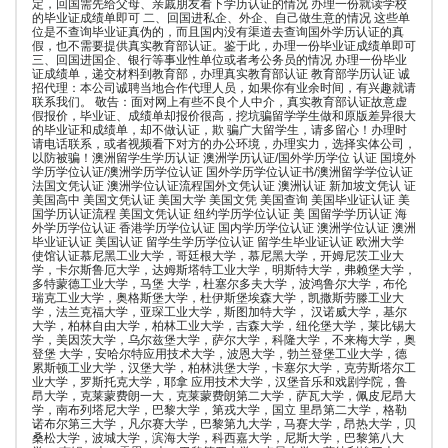
定，回国需先给父母、亲戚朋友看下学历认证的情况 办理一份就读学校
的毕业证成绩单即可 二、回国进私企、外企、自己做生意的情况 这些单
位是不查询毕业证真伪的，而且国内没有渠道去查询国外学历认证的真
假，也不需要提供真实教育部认证。鉴于此，办理一份毕业证成绩单即可
三、回国进国企、银行等事业性单位或者考公务员的情况 办理一份毕业
证成绩单，递交材料到教育部，办理真实教育部认证 教育部学历认证 诚
招代理：本公司诚聘当地合作代理人员，如果你有业余时间，有兴趣就请
联系我们。 敬告：面对网上有些不良个人中介，真实教育部认证故意虚
假报价，毕业证、成绩单却报价很高，挖坑骗留学学生做和原版差异很大
的毕业证和成绩单，却不做认证，欺 骗广大留学生，请多留心！办理时
请电话联系，或者视频看下对方的办公环境，办理实力，选择实体公司，
以防被骗！澳洲留学生学历认证 澳洲学历认证/国外学历学位 认证 国境外
学历学位认证/澳洲学历学位认证 国外学历学位认证书/澳洲留学学位认证
法国文凭认证 澳洲学位认证流程国外文凭认证 澳洲认证 新加坡文凭认 证
美国高中 美国文凭认证 美国大学 美国文凭 美国查询 美国毕业证认证 美
国学历认证流程 美国文凭认证 纽约学历学位认证 美 国留学学历认证 海
外学历学位认证 香港学历学位认证 国内学历学位认证 澳洲学位认证 澳洲
毕业证认证 美国认证 留学生学历学位认证 留学生毕业证认证 欧洲大学
使馆认证慕尼黑工业大学，哥廷根大学，慕尼黑大学，开姆尼茨工业大
学，卡尔斯鲁厄大学，达姆斯塔特工业大学，明斯特大学，弗赖堡大学，
多特蒙德工业大学，马堡 大学，杜塞尔多夫大学，波鸿鲁尔大学，布伦
瑞克工业大学，奥格斯堡大学，杜伊斯堡埃森大学，凯撒斯劳滕工业大
学，法兰克福大学，亚琛工业大学，斯图加特大学， 汉诺威大学，基尔
大学，柏林自由大学，柏林工业大学，吉森大学，纽伦堡大学，莱比锡大
学，美因茨大学，乌尔兹堡大学，萨尔大学，科隆大学，不来梅大学，奥
登堡 大学，安哈尔特应用技术大学，波恩大学，勃兰登堡工业大学，德
累斯顿工业大学，汉堡大学，柏林洪堡大学，卡塞尔大学，克劳斯塔尔工
业大学，罗斯托克大学，耶拿 应用技术大学，汉堡音乐和戏剧学院，鲁
昂大学，克莱蒙费朗一大，克莱蒙费朗第二大学，萨瓦大学，佩皮尼昂大
学，南布列塔尼大学，巴黎大学，第戎大学，国立 里昂第二大学，格勒
诺布尔第三大学，凡尔赛大学，巴黎第九大学，马赛大学，昂热大学，贝
桑松大学，波城大学，滨海大学，科西嘉大学，尼斯大学，巴黎第八大