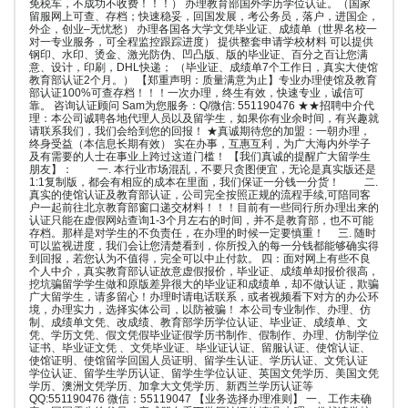
免税车，不成功不收费！！！） 办理教育部国外学历学位认证。（国家
留服网上可查、存档；快速稳妥，回国发展，考公务员，落户，进国企，
外企，创业–无忧愁） 办理各国各大学文凭毕业证、成绩单（世界名校一
对一专业服务，可全程监控跟踪进度） 提供整套申请学校材料 可以提供
钢印、水印、烫金、激光防伪、凹凸版、版的毕业证、百分之百让您满
意、设计，印刷，DHL快递； （毕业证、成绩单7个工作日，真实大使馆
教育部认证2个月。） 【郑重声明：质量满意为止】专业办理使馆及教育
部认证100%可查存档！！！一次办理，终生有效，快速专业，诚信可
靠。 咨询认证顾问 Sam为您服务：Q/微信: 551190476 ★★招聘中介代
理：本公司诚聘各地代理人员以及留学生，如果你有业余时间，有兴趣就
请联系我们，我们会给到您的回报！ ★真诚期待您的加盟：一朝办理，
终身受益（本信息长期有效） 实在办事，互惠互利，为广大海内外学子
及有需要的人士在事业上跨过这道门槛！ 【我们真诚的提醒广大留学生
朋友】： 一. 本行业市场混乱，不要只贪图便宜，无论是真实版还是
1:1复制版，都会有相应的成本在里面，我们保证一分钱一分货！ 二.
真实的使馆认证及教育部认证，公司完全按照正规的流程手续,可陪同客
户一起前往北京教育部窗口递交材料！！！目前有一些同行所办理出来的
认证只能在虚假网站查询1-3个月左右的时间，并不是教育部，也不可能
存档。那样是对学生的不负责任，在办理的时候一定要慎重！ 三. 随时
可以监视进度，我们会让您清楚看到，你所投入的每一分钱都能够确实得
到回报，若您认为不值得，完全可以中止付款。 四：面对网上有些不良
个人中介，真实教育部认证故意虚假报价，毕业证、成绩单却报价很高，
挖坑骗留学学生做和原版差异很大的毕业证和成绩单，却不做认证，欺骗
广大留学生，请多留心！办理时请电话联系，或者视频看下对方的办公环
境，办理实力，选择实体公司，以防被骗！ 本公司专业制作、办理、仿
制、成绩单文凭、改成绩、教育部学历学位认证、毕业证、成绩单、文
凭、学历文凭、假文凭假毕业证假学历书制作、假制作、办理、仿制学位
证书、毕业证文凭 、文凭毕业证、毕业证认证、留服认证、使馆认证、
使馆证明、使馆留学回国人员证明、留学生认证、学历认证、文凭认证
学位认证、留学生学历认证、留学生学位认证、英国文凭学历、美国文凭
学历、澳洲文凭学历、加拿大文凭学历、新西兰学历认证等
QQ:551190476 微信：55119047 【业务选择办理准则】 一、工作未确