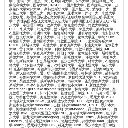
学， 南锡一大，雷恩一大，巴黎第四大学，卡昂大学，蒙彼利埃三大，
蒙彼利埃大学，图尔大学，INSEEC，图卢兹大学，图卢兹第三大学，巴
黎第四大学索邦大学， 斯特拉斯堡大学，图卢兹三大，波尔多一大，里
尔第三大学，里昂三大，奥尔良大学，亚眠大学，罗马二大，米兰大学，
马兰欧尼，办理德国毕业证文凭学历认证成绩单 留学回国证明 英国大
学： 办理英国毕业证文凭学历认证成绩单留学回国证明使馆认证纽卡斯
尔大学，帝国理工学院，巴斯大学，埃克塞特大学，伦敦大学学院
UCL，华威大学，约克大学，兰卡斯特 大学，萨里大学，莱斯特大学，
布里斯托大学，伯明翰大学，格鲁斯特大学，谢菲尔德大学，南安普顿大
学，拉夫堡大学，爱丁堡大学，诺丁汉大学，伦敦大学亚非学院 SOAS，
格拉斯哥大学，曼彻斯特大学，伦敦国王学院KCL，皇家霍洛威大学
RHUL，阿斯顿大学，利兹大学，萨塞克斯大学，卡迪夫大学，伦敦艺术
大学，雷丁大学，肯特 大学，利物浦大学，伦敦玛丽女王学院QMUL，
赫瑞瓦特大学，埃塞克斯大学，阿伯丁大学，伦敦城市大学，斯特拉思克
莱德大学，基尔大学，考文垂大学，斯旺西大学， 邓迪大学，阿伯泰大
学，切斯特大学，朴茨茅斯大学，威尔士班戈大学，林肯大学，布拉德福
德大学，北安普顿大学，诺丁汉特伦特大学，诺森比亚大学，赫尔大学，
约 克圣约翰大学，哈德斯菲尔德大学，伯恩茅斯大学，伦敦商学院大
学，罗汉普顿大学，爱丁堡玛格丽特皇后学院，格林威治大学，赫特福德
大学，布鲁内尔大学，德蒙福 特大学，罗伯特戈登大学RGU，索尔福德
大学，桑德兰大学，威斯敏斯特大学，南岸大学，圣安德鲁斯大学，普利
茅斯大学，牛津布鲁克斯大学，伯明翰城市大学BCU 新西兰大学：
where can I get a fake diploma 梅西大学，林肯大学，奥塔哥大学，奥
克兰理工大学AUT，怀卡托大学，基督城理工学院CPIT，马努卡理工学
院，坎特伯雷大学，奥克兰大学，奥克兰商学院AIS，悉尼大 学USYD，
新南威尔士大学UNSW，查尔斯达尔文大学CDU，澳大利亚联邦大学，
斯威本科技大学Swinburne，巴拉瑞特大学ballarat，RMIT，墨尔本大
学，阿德莱德大学 Adelaide，莫纳什大学Monash，昆士兰大学UQ，西
澳大学UWA，澳大利亚国立大学ANU，麦考瑞大学Macquarie，纽卡斯
尔大学，卧龙岗大学Wollongong，格里菲斯大学 Griffith，弗林德斯大学
Flinders，塔斯马尼亚大学UTAS，堪培拉大学，邦德大学Bond，迪肯大
学Deakin，悉尼科技大学UTS，科廷大学Curtin，墨尔本皇家理工学院