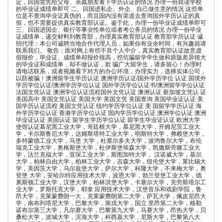
定，回国需先给父母、亲戚朋友看下学历认证的情况 办理一份就读学校
的毕业证成绩单即可 二、回国进私企、外企、自己做生意的情况 这些单
位是不查询毕业证真伪的，而且国内没有渠道去查询国外学历认证的真
假，也不需要提供真实教育部认证。鉴于此，办理一份毕业证成绩单即可
三、回国进国企、银行等事业性单位或者考公务员的情况 办理一份毕业
证成绩单，递交材料到教育部，办理真实教育部认证 教育部学历认证 诚
招代理：本公司诚聘当地合作代理人员，如果你有业余时间，有兴趣就请
联系我们。 敬告：面对网上有些不良个人中介，真实教育部认证故意虚
假报价，毕业证、成绩单却报价很高，挖坑骗留学学生做和原版差异很大
的毕业证和成绩单，却不做认证，欺 骗广大留学生，请多留心！办理时
请电话联系，或者视频看下对方的办公环境，办理实力，选择实体公司，
以防被骗！澳洲留学生学历认证 澳洲学历认证/国外学历学位 认证 国境外
学历学位认证/澳洲学历学位认证 国外学历学位认证书/澳洲留学学位认证
法国文凭认证 澳洲学位认证流程国外文凭认证 澳洲认证 新加坡文凭认 证
美国高中 美国文凭认证 美国大学 美国文凭 美国查询 美国毕业证认证 美
国学历认证流程 美国文凭认证 纽约学历学位认证 美 国留学学历认证 海
外学历学位认证 香港学历学位认证 国内学历学位认证 澳洲学位认证 澳洲
毕业证认证 美国认证 留学生学历学位认证 留学生毕业证认证 欧洲大学
使馆认证慕尼黑工业大学，哥廷根大学，慕尼黑大学，开姆尼茨工业大
学，卡尔斯鲁厄大学，达姆斯塔特工业大学，明斯特大学，弗赖堡大学，
多特蒙德工业大学，马堡 大学，杜塞尔多夫大学，波鸿鲁尔大学，布伦
瑞克工业大学，奥格斯堡大学，杜伊斯堡埃森大学，凯撒斯劳滕工业大
学，法兰克福大学，亚琛工业大学，斯图加特大学， 汉诺威大学，基尔
大学，柏林自由大学，柏林工业大学，吉森大学，纽伦堡大学，莱比锡大
学，美因茨大学，乌尔兹堡大学，萨尔大学，科隆大学，不来梅大学，奥
登堡 大学，安哈尔特应用技术大学，波恩大学，勃兰登堡工业大学，德
累斯顿工业大学，汉堡大学，柏林洪堡大学，卡塞尔大学，克劳斯塔尔工
业大学，罗斯托克大学，耶拿 应用技术大学，汉堡音乐和戏剧学院，鲁
昂大学，克莱蒙费朗一大，克莱蒙费朗第二大学，萨瓦大学，佩皮尼昂大
学，南布列塔尼大学，巴黎大学，第戎大学，国立 里昂第二大学，格勒
诺布尔第三大学，凡尔赛大学，巴黎第九大学，马赛大学，昂热大学，贝
桑松大学，波城大学，滨海大学，科西嘉大学，尼斯大学，巴黎第八大