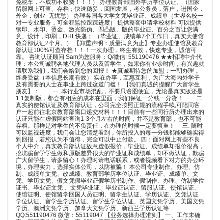
免税车，不成功不收费！！！） 办理教育部国外学历学位认证。（国家
留服网上可查、存档；快速稳妥，回国发展，考公务员，落户，进国企，
外企，创业–无忧愁） 办理各国各大学文凭毕业证、成绩单（世界名校一
对一专业服务，可全程监控跟踪进度） 提供整套申请学校材料 可以提供
钢印、水印、烫金、激光防伪、凹凸版、版的毕业证、百分之百让您满
意、设计，印刷，DHL快递； （毕业证、成绩单7个工作日，真实大使馆
教育部认证2个月。） 【郑重声明：质量满意为止】专业办理使馆及教育
部认证100%可查存档！！！一次办理，终生有效，快速专业，诚信可
靠。 咨询认证顾问 Sam为您服务：Q/微信: 551190476 ★★招聘中介代
理：本公司诚聘各地代理人员以及留学生，如果你有业余时间，有兴趣就
请联系我们，我们会给到您的回报！ ★真诚期待您的加盟：一朝办理，
终身受益（本信息长期有效） 实在办事，互惠互利，为广大海内外学子
及有需要的人士在事业上跨过这道门槛！ 【我们真诚的提醒广大留学生
朋友】： 一. 本行业市场混乱，不要只贪图便宜，无论是真实版还是
1:1复制版，都会有相应的成本在里面，我们保证一分钱一分货！ 二.
真实的使馆认证及教育部认证，公司完全按照正规的流程手续,可陪同客
户一起前往北京教育部窗口递交材料！！！目前有一些同行所办理出来的
认证只能在虚假网站查询1-3个月左右的时间，并不是教育部，也不可能
存档。那样是对学生的不负责任，在办理的时候一定要慎重！ 三. 随时
可以监视进度，我们会让您清楚看到，你所投入的每一分钱都能够确实得
到回报，若您认为不值得，完全可以中止付款。 四：面对网上有些不良
个人中介，真实教育部认证故意虚假报价，毕业证、成绩单却报价很高，
挖坑骗留学学生做和原版差异很大的毕业证和成绩单，却不做认证，欺骗
广大留学生，请多留心！办理时请电话联系，或者视频看下对方的办公环
境，办理实力，选择实体公司，以防被骗！ 本公司专业制作、办理、仿
制、成绩单文凭、改成绩、教育部学历学位认证、毕业证、成绩单、文
凭、学历文凭、假文凭假毕业证假学历书制作、假制作、办理、仿制学位
证书、毕业证文凭 、文凭毕业证、毕业证认证、留服认证、使馆认证、
使馆证明、使馆留学回国人员证明、留学生认证、学历认证、文凭认证
学位认证、留学生学历认证、留学生学位认证、英国文凭学历、美国文凭
学历、澳洲文凭学历、加拿大文凭学历、新西兰学历认证等
QQ:551190476 微信：55119047 【业务选择办理准则】 一、工作未确